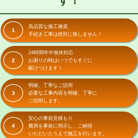
す！
式）)
交換・取付(混合水栓（壁付・デッキ
16,500円+材料費
式・ワンホール）)
高品質な施工徹底
1
手続き工事は絶対に致しません！
交換・取付(排水栓・排水トラップ
22,000円+材料費
（P/S/ポップアップ））
24時間年中無休対応
交換・取付（その他部品）
11,000円+材料費
2
お困りの時はいつでもすぐに
持込商品取付（単水栓）
13,200円
駆けつけます！
持込商品取付（混合水栓）
16,500円
明確、丁寧なご説明
持込商品取付（浄水器・分岐水栓）
16,500円
3
必要な工事内容を明確、丁寧に
ご説明します。
給水管工事※（ホール加工)
16,500円
給水管工事※（バンド止め)
3,300円
安心の事前見積もり
4
費用を事前に明示し、ご納得
給水管工事※（支持金具設置)
5,500円
いただいたうえで施工を行います。