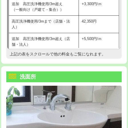
追加 高圧洗浄機使用/3m超え
+3,300円/ｍ
持込商品取付（混合水栓）
16,500円
マス交換（深さ50㎝以上）
66,000円
（一般向け（戸建て・集合））
持込商品取付（浄水器・分岐水栓）
16,500円
コンクリート斫り（厚さ10㎝まで）
27,500円
高圧洗浄機使用/3mまで（店舗・法
42,350円
人）
給水管工事※（ホール加工)
16,500円
コンクリート斫り（厚さ10㎝超え）
38,500円
追加 高圧洗浄機使用/3m超え（店
+5,500円/ｍ
給水管工事※（バンド止め)
3,300円
モルタル補修（厚さ10㎝まで）
27,500円
舗・法人）
給水管工事※（支持金具設置)
5,500円
モルタル補修（厚さ10㎝超え）
38,500円
上記の表をスクロールで他の料金もご覧になれます。
高度高圧洗浄換
現地調査
給水管工事※（保温材使用（バンド止
5,500円
洗面台設置
38,500円
トーラー作業
16,500円
め込み）)
洗面所
追加人工
16,500円
トーラー機使用/3mまで
33,000円
給水管工事※（土の掘削・埋め戻し作
11,000円
業)
廃棄・処分
現場見積
追加トーラー機使用/3m超え
+3,300円
給水管工事※（塩ビ管（VP・HI）使
33,000円
※給水管工事は20mmまでの価格です。
カメラ調査
33,000円
用/3ｍまで)
桝清掃
8,800円
給水管工事※（塩ビ管（VP・HI）使
+8,800円
用（追加）/3ｍ超え)
止水・漏水調査・防水処理・清掃・修
11,000円