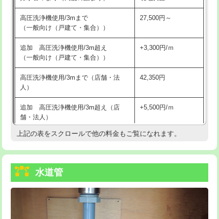
給水管工事※（バンド止め)
3,300円
高圧洗浄機使用/3mまで
27,500円～
（一般向け（戸建て・集合））
給水管工事※（支持金具設置)
5,500円
追加 高圧洗浄機使用/3m超え
+3,300円/ｍ
給水管工事※（保温材使用（バンド止
5,500円
（一般向け（戸建て・集合））
め込み）)
高圧洗浄機使用/3mまで（店舗・法
42,350円
給水管工事※（土の掘削・埋め戻し作
11,000円
人）
業)
追加 高圧洗浄機使用/3m超え（店
+5,500円/ｍ
給水管工事※（塩ビ管（VP・HI）使
33,000円
舗・法人）
用/3ｍまで)
上記の表をスクロールで他の料金もご覧になれます。
高度高圧洗浄換
現地調査
給水管工事※（塩ビ管（VP・HI）使
+8,800円
用（追加）/3ｍ超え)
トーラー作業
16,500円
給水管工事※（ライニング鋼管・銅
44,000円
水道管
トーラー機使用/3mまで
33,000円
管・ポリ管・HT管使用/3ｍまで)
追加トーラー機使用/3m超え
+3,300円
給水管工事※（ライニング鋼管・銅
+8,800円
管・ポリ管・HT管使用/3ｍ超え)
カメラ調査
33,000円