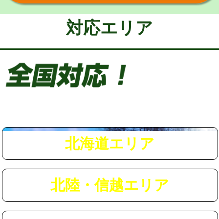
給水管工事※（保温材使用（バンド止
5,500円
め込み）)
対応エリア
給水管工事※（土の掘削・埋め戻し作
11,000円
業)
給水管工事※（塩ビ管（VP・HI）使
33,000円
用/3ｍまで)
給水管工事※（塩ビ管（VP・HI）使
+8,800円
用（追加）/3ｍ超え)
給水管工事※（ライニング鋼管・銅
44,000円
管・ポリ管・HT管使用/3ｍまで)
北海道エリア
給水管工事※（ライニング鋼管・銅
+8,800円
管・ポリ管・HT管使用/3ｍ超え)
北陸・信越エリア
マス交換（土の掘削・埋め戻し作業）
11,000円~
マス交換（深さ50㎝未満）
55,000円