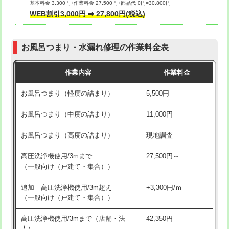
基本料金 3,300円+作業料金 27,500円+部品代 0円=30,800円
交換・取付（タンク）
22,000円+材料費
WEB割引3,000円 ➡ 27,800円(税込)
交換・取付（便器）
22,000円+材料費
お風呂つまり・水漏れ修理の作業料金表
交換・取付（普通便座）
11,000円+材料費
作業内容
作業料金
交換・取付（温水洗浄便座）
16,500円+材料費
お風呂つまり（軽度の詰まり）
5,500円
交換・取付(単水栓（壁付・デッキ
13,200円+材料費
式）)
お風呂つまり（中度の詰まり）
11,000円
交換・取付(混合水栓（壁付・デッキ
16,500円+材料費
お風呂つまり（高度の詰まり）
現地調査
式・ワンホール）)
高圧洗浄機使用/3mまで
27,500円～
交換・取付(排水栓・排水トラップ
22,000円+材料費
（一般向け（戸建て・集合））
（P/S/ポップアップ））
追加 高圧洗浄機使用/3m超え
+3,300円/ｍ
交換・取付（その他部品）
11,000円+材料費
（一般向け（戸建て・集合））
持込商品取付（単水栓）
13,200円
高圧洗浄機使用/3mまで（店舗・法
42,350円
人）