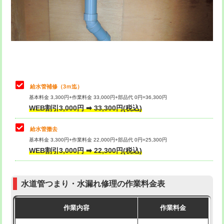
排水管工事（土の掘削・埋め戻し作
11,000円~
桝清掃
8,800円
業）
止水・漏水調査・防水処理・清掃・修
11,000円
排水管工事（排水管工事/3ｍまで）
55,000円
理・調整・分解・加工など（軽作業）
排水管工事（追加 排水管工事/3ｍ超
+11,000円
止水・漏水調査・防水処理・清掃・修
22,000円
え）
理・調整・分解・加工など（中作業）
給水管補修（3ｍ迄）
マス交換（土の掘削・埋め戻し作業）
11,000円~
基本料金 3,300円+作業料金 33,000円+部品代 0円=36,300円
止水・漏水調査・防水処理・清掃・修
33,000円
WEB割引3,000円 ➡ 33,300円(税込)
理・調整・分解・加工など（重作業）
マス交換（深さ50㎝未満）
55,000円
給水管撤去
その他部品の脱着
8,800円～
マス交換（深さ50㎝以上）
66,000円
基本料金 3,300円+作業料金 22,000円+部品代 0円=25,300円
WEB割引3,000円 ➡ 22,300円(税込)
交換・取付（タンク）
22,000円+材料費
コンクリート斫り（厚さ10㎝まで）
27,500円
交換・取付(単水栓（壁付・デッキ
13,200円+材料費
コンクリート斫り（厚さ10㎝超え）
38,500円
式）)
水道管つまり・水漏れ修理の作業料金表
モルタル補修（厚さ10㎝まで）
27,500円
交換・取付(混合水栓（壁付・デッキ
16,500円+材料費
作業内容
作業料金
式・ワンホール）)
モルタル補修（厚さ10㎝超え）
38,500円