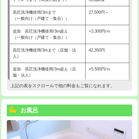
高圧洗浄機使用/3mまで
27,500円～
（一般向け（戸建て・集合））
追加 高圧洗浄機使用/3m超え
+3,300円/ｍ
（一般向け（戸建て・集合））
高圧洗浄機使用/3mまで（店舗・法
42,350円
人）
追加 高圧洗浄機使用/3m超え（店
+5,500円/ｍ
舗・法人）
上記の表をスクロールで他の料金もご覧になれます。
高度高圧洗浄換
現地調査
トーラー作業
16,500円
お風呂
トーラー機使用/3mまで
33,000円
追加トーラー機使用/3m超え
+3,300円
カメラ調査
33,000円