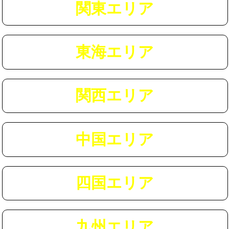
関東エリア
マス交換（深さ50㎝以上）
66,000円
コンクリート斫り（厚さ10㎝まで）
27,500円
東海エリア
コンクリート斫り（厚さ10㎝超え）
38,500円
モルタル補修（厚さ10㎝まで）
27,500円
モルタル補修（厚さ10㎝超え）
38,500円
関西エリア
追加人工
16,500円
廃棄・処分
現場見積
中国エリア
※給水管工事は20mmまでの価格です。
四国エリア
九州エリア