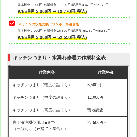
用/3ｍまで)
基本料金 3,300円+作業料金 11,000円+部品代 8,470円=22,770円
止水・漏水調査・防水処理・清掃・修
33,000円
WEB割引3,000円 ➡ 19,770円(税込)
理・調整・分解・加工など（重作業）
給水管工事※（塩ビ管（VP・HI）使
+8,800円
用（追加）/3ｍ超え)
キッチンの水栓交換（ワンホール混合栓）
お風呂タンク脱着
16,500円
基本料金 3,300円+作業料金 16,500円+部品代 35,750円=55,550円
給水管工事※（ライニング鋼管・銅
44,000円
WEB割引3,000円 ➡ 52,550円(税込)
その他部品の脱着
8,800円～
管・ポリ管・HT管使用/3ｍまで)
交換・取付（タンク）
22,000円+材料費
給水管工事※（ライニング鋼管・銅
+8,800円
管・ポリ管・HT管使用/3ｍ超え)
キッチンつまり・水漏れ修理の作業料金表
交換・取付(単水栓（壁付・デッキ
13,200円+材料費
式）)
排水管工事（土の掘削・埋め戻し作
11,000円~
作業内容
作業料金
業）
交換・取付(混合水栓（壁付・デッキ
16,500円+材料費
キッチンつまり（軽度の詰まり）
5,500円
式・ワンホール）)
排水管工事（排水管工事/3ｍまで）
55,000円
キッチンつまり（中度の詰まり）
11,000円
交換・取付(排水栓・排水トラップ
22,000円+材料費
排水管工事（追加 排水管工事/3ｍ超
+11,000円
（P/S/ポップアップ））
え）
キッチンつまり（高度の詰まり）
現地調査
交換・取付（その他部品）
11,000円+材料費
マス交換（土の掘削・埋め戻し作業）
11,000円~
高圧洗浄機使用/3mまで
27,500円～
（一般向け（戸建て・集合））
持込商品取付（単水栓）
13,200円
マス交換（深さ50㎝未満）
55,000円