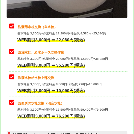
理・調整・分解・加工など（軽作業）
給水管工事※（ライニング鋼管・銅
44,000円
管・ポリ管・HT管使用/3ｍまで)
止水・漏水調査・防水処理・清掃・修
22,000円
理・調整・分解・加工など（中作業）
給水管工事※（ライニング鋼管・銅
+8,800円
洗濯用水栓交換（単水栓）
管・ポリ管・HT管使用/3ｍ超え)
基本料金 3,300円+作業料金 13,200円+部品代 8,580円=25,080円
止水・漏水調査・防水処理・清掃・修
33,000円
WEB割引3,000円 ➡ 22,080円(税込)
理・調整・分解・加工など（重作業）
排水管工事（土の掘削・埋め戻し作
11,000円~
業）
洗濯水栓、給水ホース交換作業
キッチンタンク脱着
16,500円
基本料金 3,300円+作業料金 22,000円+部品代 12,980円=38,280円
排水管工事（排水管工事/3ｍまで）
55,000円
WEB割引3,000円 ➡ 35,280円(税込)
その他部品の脱着
8,800円～
排水管工事（追加 排水管工事/3ｍ超
+11,000円
交換・取付（タンク）
22,000円+材料費
洗濯水栓給水栓上部交換
え）
基本料金 3,300円+作業料金 8,800円+部品代 990円=13,090円
交換・取付(単水栓（壁付・デッキ
13,200円+材料費
WEB割引3,000円 ➡ 10,090円(税込)
マス交換（土の掘削・埋め戻し作業）
11,000円~
式）)
洗面所の水栓交換（混合水栓）
マス交換（深さ50㎝未満）
55,000円
交換・取付(混合水栓（壁付・デッキ
16,500円+材料費
基本料金 3,300円+作業料金 16,500円+部品代 59,400円=79,200円
式・ワンホール）)
WEB割引3,000円 ➡ 76,200円(税込)
マス交換（深さ50㎝以上）
66,000円
交換・取付(排水栓・排水トラップ
22,000円+材料費
コンクリート斫り（厚さ10㎝まで）
27,500円
（P/S/ポップアップ））