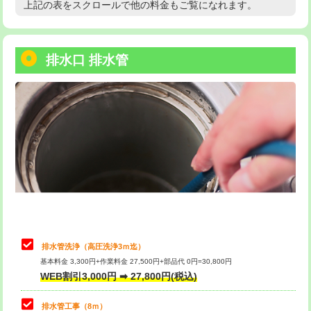
上記の表をスクロールで他の料金もご覧になれます。
高度高圧洗浄換
現地調査
用/3ｍまで)
トーラー作業
16,500円
給水管工事※（塩ビ管（VP・HI）使
+8,800円
用（追加）/3ｍ超え)
排水口 排水管
トーラー機使用/3mまで
33,000円
給水管工事※（ライニング鋼管・銅
44,000円
追加トーラー機使用/3m超え
+3,300円
管・ポリ管・HT管使用/3ｍまで)
カメラ調査
33,000円
給水管工事※（ライニング鋼管・銅
+8,800円
管・ポリ管・HT管使用/3ｍ超え)
桝清掃
8,800円
排水管工事（土の掘削・埋め戻し作
11,000円~
止水・漏水調査・防水処理・清掃・修
11,000円
業）
理・調整・分解・加工など（軽作業）
排水管工事（排水管工事/3ｍまで）
55,000円
止水・漏水調査・防水処理・清掃・修
22,000円
理・調整・分解・加工など（中作業）
排水管工事（追加 排水管工事/3ｍ超
+11,000円
排水管洗浄（高圧洗浄3ｍ迄）
え）
基本料金 3,300円+作業料金 27,500円+部品代 0円=30,800円
止水・漏水調査・防水処理・清掃・修
33,000円
WEB割引3,000円 ➡ 27,800円(税込)
理・調整・分解・加工など（重作業）
マス交換（土の掘削・埋め戻し作業）
11,000円~
排水管工事（8ｍ）
その他部品の脱着
8,800円～
マス交換（深さ50㎝未満）
55,000円