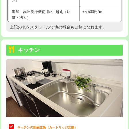
持込商品取付（混合水栓）
16,500円
追加 高圧洗浄機使用/3m超え（店
+5,500円/ｍ
持込商品取付（浄水器・分岐水栓）
16,500円
舗・法人）
持込商品取付（温水洗浄便座）
22,000円
上記の表をスクロールで他の料金もご覧になれます。
高度高圧洗浄換
現地調査
持込商品取付（普通便座⇔温水洗浄便
22,000円
トーラー作業
16,500円
座）
キッチン
トーラー機使用/3mまで
33,000円
給水管工事※（ホール加工)
16,500円
追加トーラー機使用/3m超え
+3,300円
給水管工事※（バンド止め)
3,300円
カメラ調査
33,000円
給水管工事※（支持金具設置)
5,500円
桝清掃
8,800円
給水管工事※（保温材使用（バンド止
5,500円
め込み）)
止水・漏水調査・防水処理・清掃・修
11,000円
理・調整・分解・加工など（軽作業）
給水管工事※（土の掘削・埋め戻し作
11,000円
業)
止水・漏水調査・防水処理・清掃・修
22,000円
理・調整・分解・加工など（中作業）
給水管工事※（塩ビ管（VP・HI）使
33,000円
キッチンの部品交換（カートリッジ交換）