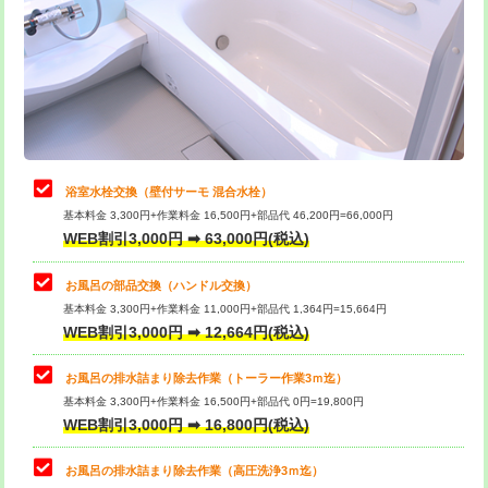
桝清掃
8,800円
止水・漏水調査・防水処理・清掃・修
11,000円
理・調整・分解・加工など（軽作業）
止水・漏水調査・防水処理・清掃・修
22,000円
理・調整・分解・加工など（中作業）
浴室水栓交換（壁付サーモ 混合水栓）
基本料金 3,300円+作業料金 16,500円+部品代 46,200円=66,000円
止水・漏水調査・防水処理・清掃・修
33,000円
WEB割引3,000円 ➡ 63,000円(税込)
理・調整・分解・加工など（重作業）
お風呂の部品交換（ハンドル交換）
トイレタンク脱着
16,500円
基本料金 3,300円+作業料金 11,000円+部品代 1,364円=15,664円
WEB割引3,000円 ➡ 12,664円(税込)
トイレ便器脱着
16,500円
タンクレストイレ脱着
33,000円
お風呂の排水詰まり除去作業（トーラー作業3ｍ迄）
基本料金 3,300円+作業料金 16,500円+部品代 0円=19,800円
小便器トイレ脱着
現地見積
WEB割引3,000円 ➡ 16,800円(税込)
その他部品の脱着
8,800円～
お風呂の排水詰まり除去作業（高圧洗浄3ｍ迄）