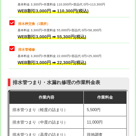
基本料金 3,300円+作業料金 110,000円+部品代 0円=113,300円
WEB割引3,000円 ➡ 110,300円(税込)
交換・取付（タンク）
22,000円+材料費
マス交換（深さ50㎝以上）
66,000円
交換・取付(単水栓（壁付・デッキ
13,200円+材料費
コンクリート斫り（厚さ10㎝まで）
27,500円
排水桝交換（1箇所）
式）)
基本料金 3,300円+作業料金 55,000円+部品代 0円=58,300円
コンクリート斫り（厚さ10㎝超え）
38,500円
WEB割引3,000円 ➡ 55,300円(税込)
交換・取付(混合水栓（壁付・デッキ
16,500円+材料費
式・ワンホール）)
モルタル補修（厚さ10㎝まで）
27,500円
排水管補修
基本料金 3,300円+作業料金 22,000円+部品代 0円=25,300円
交換・取付(排水栓・排水トラップ
22,000円+材料費
モルタル補修（厚さ10㎝超え）
38,500円
WEB割引3,000円 ➡ 22,300円(税込)
（P/S/ポップアップ））
台所シンク・作業台設置
現場見積
交換・取付（その他部品）
11,000円+材料費
排水管つまり・水漏れ修理の作業料金表
追加人工
16,500円
持込商品取付（単水栓）
13,200円
作業内容
作業料金
廃棄・処分
現場見積
持込商品取付（混合水栓）
16,500円
排水管つまり（軽度の詰まり）
5,500円
※給水管工事は20mmまでの価格です。
持込商品取付（浄水器・分岐水栓）
16,500円
排水管つまり（中度の詰まり）
11,000円
給水管工事※（ホール加工)
16,500円
排水管つまり（高度の詰まり）
現地調査