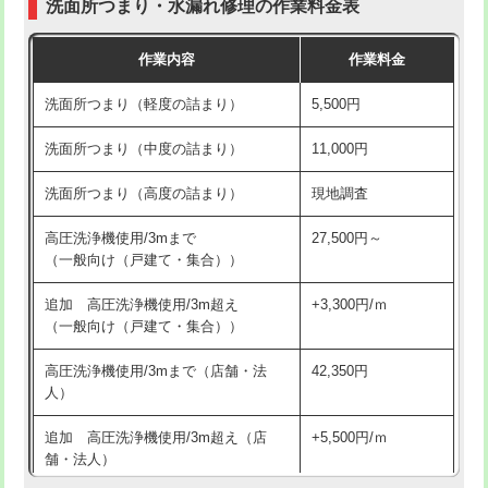
洗面所つまり・水漏れ修理の作業料金表
コンクリート斫り（厚さ10㎝超え）
38,500円
交換・取付（その他部品）
11,000円+材料費
作業内容
作業料金
モルタル補修（厚さ10㎝まで）
27,500円
持込商品取付（単水栓）
13,200円
洗面所つまり（軽度の詰まり）
5,500円
モルタル補修（厚さ10㎝超え）
38,500円
持込商品取付（混合水栓）
16,500円
洗面所つまり（中度の詰まり）
11,000円
洗面台設置
38,500円
持込商品取付（浄水器・分岐水栓）
16,500円
洗面所つまり（高度の詰まり）
現地調査
バスタブ設置
現場見積
給水管工事※（ホール加工)
16,500円
高圧洗浄機使用/3mまで
27,500円～
追加人工
16,500円
（一般向け（戸建て・集合））
給水管工事※（バンド止め)
3,300円
廃棄・処分
現場見積
追加 高圧洗浄機使用/3m超え
+3,300円/ｍ
給水管工事※（支持金具設置)
5,500円
（一般向け（戸建て・集合））
※給水管工事は20mmまでの価格です。
給水管工事※（保温材使用（バンド止
5,500円
高圧洗浄機使用/3mまで（店舗・法
42,350円
め込み）)
人）
給水管工事※（土の掘削・埋め戻し作
11,000円
追加 高圧洗浄機使用/3m超え（店
+5,500円/ｍ
業)
舗・法人）
給水管工事※（塩ビ管（VP・HI）使
33,000円