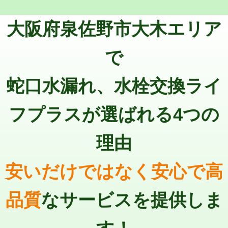
トーラー機使用/3mまで
33,000円
マス交換（深さ50㎝以上）
66,000円
大阪府泉佐野市大木エリア
追加トーラー機使用/3m超え
+3,300円
コンクリート斫り（厚さ10㎝まで）
27,500円
カメラ調査
33,000円
で
コンクリート斫り（厚さ10㎝超え）
38,500円
桝清掃
8,800円
蛇口水漏れ、水栓交換ライ
モルタル補修（厚さ10㎝まで）
27,500円
止水・漏水調査・防水処理・清掃・修
11,000円
理・調整・分解・加工など（軽作業）
モルタル補修（厚さ10㎝超え）
38,500円
フプラスが選ばれる4つの
止水・漏水調査・防水処理・清掃・修
22,000円
追加人工
16,500円
理・調整・分解・加工など（中作業）
理由
廃棄・処分
現場見積
止水・漏水調査・防水処理・清掃・修
33,000円
理・調整・分解・加工など（重作業）
安いだけではなく安心で高
その他部品の脱着
8,800円～
品質
なサービスを提供しま
交換・取付（タンク）
22,000円+材料費
交換・取付(単水栓（壁付・デッキ
13,200円+材料費