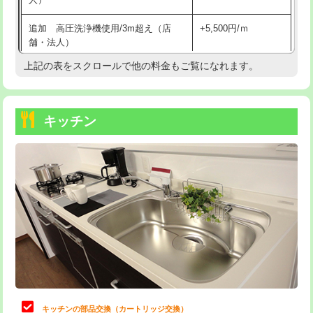
持込商品取付（混合水栓）
16,500円
追加 高圧洗浄機使用/3m超え（店
+5,500円/ｍ
持込商品取付（浄水器・分岐水栓）
16,500円
舗・法人）
持込商品取付（温水洗浄便座）
22,000円
上記の表をスクロールで他の料金もご覧になれます。
高度高圧洗浄換
現地調査
持込商品取付（普通便座⇔温水洗浄便
22,000円
トーラー作業
16,500円
座）
キッチン
トーラー機使用/3mまで
33,000円
給水管工事※（ホール加工)
16,500円
追加トーラー機使用/3m超え
+3,300円
給水管工事※（バンド止め)
3,300円
カメラ調査
33,000円
給水管工事※（支持金具設置)
5,500円
桝清掃
8,800円
給水管工事※（保温材使用（バンド止
5,500円
め込み）)
止水・漏水調査・防水処理・清掃・修
11,000円
理・調整・分解・加工など（軽作業）
給水管工事※（土の掘削・埋め戻し作
11,000円
業)
止水・漏水調査・防水処理・清掃・修
22,000円
理・調整・分解・加工など（中作業）
給水管工事※（塩ビ管（VP・HI）使
33,000円
キッチンの部品交換（カートリッジ交換）