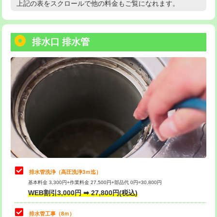
上記の表をスクロールで他の料金もご覧になれます。
高度高圧洗浄換
現地調査
用/3ｍまで)
トーラー作業
16,500円
給水管工事※（塩ビ管（VP・HI）使
+8,800円
用（追加）/3ｍ超え)
排水口 排水管
トーラー機使用/3mまで
33,000円
給水管工事※（ライニング鋼管・銅
44,000円
追加トーラー機使用/3m超え
+3,300円
管・ポリ管・HT管使用/3ｍまで)
カメラ調査
33,000円
給水管工事※（ライニング鋼管・銅
+8,800円
管・ポリ管・HT管使用/3ｍ超え)
桝清掃
8,800円
排水管工事（土の掘削・埋め戻し作
11,000円~
止水・漏水調査・防水処理・清掃・修
11,000円
業）
理・調整・分解・加工など（軽作業）
排水管工事（排水管工事/3ｍまで）
55,000円
止水・漏水調査・防水処理・清掃・修
22,000円
理・調整・分解・加工など（中作業）
排水管工事（追加 排水管工事/3ｍ超
+11,000円
排水管洗浄（高圧洗浄3ｍ迄）
え）
基本料金 3,300円+作業料金 27,500円+部品代 0円=30,800円
止水・漏水調査・防水処理・清掃・修
33,000円
WEB割引3,000円 ➡ 27,800円(税込)
理・調整・分解・加工など（重作業）
マス交換（土の掘削・埋め戻し作業）
11,000円~
排水管工事（8ｍ）
その他部品の脱着
8,800円～
マス交換（深さ50㎝未満）
55,000円