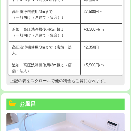
高圧洗浄機使用/3mまで
27,500円～
（一般向け（戸建て・集合））
追加 高圧洗浄機使用/3m超え
+3,300円/ｍ
（一般向け（戸建て・集合））
高圧洗浄機使用/3mまで（店舗・法
42,350円
人）
追加 高圧洗浄機使用/3m超え（店
+5,500円/ｍ
舗・法人）
上記の表をスクロールで他の料金もご覧になれます。
高度高圧洗浄換
現地調査
トーラー作業
16,500円
お風呂
トーラー機使用/3mまで
33,000円
追加トーラー機使用/3m超え
+3,300円
カメラ調査
33,000円