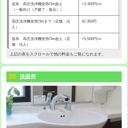
追加 高圧洗浄機使用/3m超え
+3,300円/ｍ
持込商品取付（混合水栓）
16,500円
マス交換（深さ50㎝以上）
66,000円
（一般向け（戸建て・集合））
持込商品取付（浄水器・分岐水栓）
16,500円
コンクリート斫り（厚さ10㎝まで）
27,500円
高圧洗浄機使用/3mまで（店舗・法
42,350円
人）
給水管工事※（ホール加工)
16,500円
コンクリート斫り（厚さ10㎝超え）
38,500円
追加 高圧洗浄機使用/3m超え（店
+5,500円/ｍ
給水管工事※（バンド止め)
3,300円
モルタル補修（厚さ10㎝まで）
27,500円
舗・法人）
給水管工事※（支持金具設置)
5,500円
モルタル補修（厚さ10㎝超え）
38,500円
上記の表をスクロールで他の料金もご覧になれます。
高度高圧洗浄換
現地調査
給水管工事※（保温材使用（バンド止
5,500円
洗面台設置
38,500円
トーラー作業
16,500円
め込み）)
洗面所
追加人工
16,500円
トーラー機使用/3mまで
33,000円
給水管工事※（土の掘削・埋め戻し作
11,000円
業)
廃棄・処分
現場見積
追加トーラー機使用/3m超え
+3,300円
給水管工事※（塩ビ管（VP・HI）使
33,000円
※給水管工事は20mmまでの価格です。
カメラ調査
33,000円
用/3ｍまで)
桝清掃
8,800円
給水管工事※（塩ビ管（VP・HI）使
+8,800円
用（追加）/3ｍ超え)
止水・漏水調査・防水処理・清掃・修
11,000円