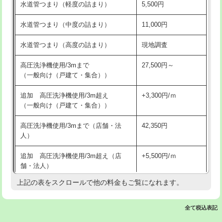
水道管つまり（軽度の詰まり）
5,500円
交換・取付(排水栓・排水トラップ
22,000円+材料費
洗面台設置
38,500円
（P/S/ポップアップ））
水道管つまり（中度の詰まり）
11,000円
化粧台設置
22,000円
交換・取付（その他部品）
11,000円+材料費
水道管つまり（高度の詰まり）
現地調査
追加人工
16,500円
持込商品取付（単水栓）
13,200円
高圧洗浄機使用/3mまで
27,500円～
廃棄・処分
現場見積
（一般向け（戸建て・集合））
持込商品取付（混合水栓）
16,500円
※給水管工事は20mmまでの価格です。
追加 高圧洗浄機使用/3m超え
+3,300円/ｍ
持込商品取付（浄水器・分岐水栓）
16,500円
（一般向け（戸建て・集合））
排水管工事（土の掘削・埋め戻し作
11,000円~
高圧洗浄機使用/3mまで（店舗・法
42,350円
業）
人）
排水管工事（排水管工事/3ｍまで）
55,000円
追加 高圧洗浄機使用/3m超え（店
+5,500円/ｍ
舗・法人）
排水管工事（追加 排水管工事/3ｍ超
+11,000円
え）
上記の表をスクロールで他の料金もご覧になれます。
高度高圧洗浄換
現地調査
マス交換（土の掘削・埋め戻し作業）
11,000円~
トーラー作業
16,500円
全て税込表記
マス交換（深さ50㎝未満）
55,000円