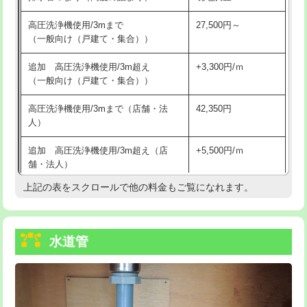
給水管工事※（バンド止め)
3,300円
高圧洗浄機使用/3mまで
27,500円～
（一般向け（戸建て・集合））
給水管工事※（支持金具設置)
5,500円
追加 高圧洗浄機使用/3m超え
+3,300円/ｍ
給水管工事※（保温材使用（バンド止
5,500円
（一般向け（戸建て・集合））
め込み）)
高圧洗浄機使用/3mまで（店舗・法
42,350円
給水管工事※（土の掘削・埋め戻し作
11,000円
人）
業)
追加 高圧洗浄機使用/3m超え（店
+5,500円/ｍ
給水管工事※（塩ビ管（VP・HI）使
33,000円
舗・法人）
用/3ｍまで)
上記の表をスクロールで他の料金もご覧になれます。
高度高圧洗浄換
現地調査
給水管工事※（塩ビ管（VP・HI）使
+8,800円
用（追加）/3ｍ超え)
トーラー作業
16,500円
給水管工事※（ライニング鋼管・銅
44,000円
水道管
トーラー機使用/3mまで
33,000円
管・ポリ管・HT管使用/3ｍまで)
追加トーラー機使用/3m超え
+3,300円
給水管工事※（ライニング鋼管・銅
+8,800円
管・ポリ管・HT管使用/3ｍ超え)
カメラ調査
33,000円