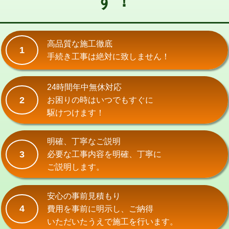
す！
式）)
交換・取付(混合水栓（壁付・デッキ
16,500円+材料費
式・ワンホール）)
高品質な施工徹底
1
手続き工事は絶対に致しません！
交換・取付(排水栓・排水トラップ
22,000円+材料費
（P/S/ポップアップ））
24時間年中無休対応
交換・取付（その他部品）
11,000円+材料費
2
お困りの時はいつでもすぐに
持込商品取付（単水栓）
13,200円
駆けつけます！
持込商品取付（混合水栓）
16,500円
明確、丁寧なご説明
持込商品取付（浄水器・分岐水栓）
16,500円
3
必要な工事内容を明確、丁寧に
ご説明します。
給水管工事※（ホール加工)
16,500円
給水管工事※（バンド止め)
3,300円
安心の事前見積もり
4
費用を事前に明示し、ご納得
給水管工事※（支持金具設置)
5,500円
いただいたうえで施工を行います。