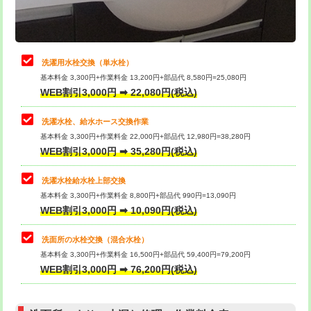
理・調整・分解・加工など（軽作業）
給水管工事※（ライニング鋼管・銅
44,000円
管・ポリ管・HT管使用/3ｍまで)
止水・漏水調査・防水処理・清掃・修
22,000円
理・調整・分解・加工など（中作業）
給水管工事※（ライニング鋼管・銅
+8,800円
洗濯用水栓交換（単水栓）
管・ポリ管・HT管使用/3ｍ超え)
基本料金 3,300円+作業料金 13,200円+部品代 8,580円=25,080円
止水・漏水調査・防水処理・清掃・修
33,000円
WEB割引3,000円 ➡ 22,080円(税込)
理・調整・分解・加工など（重作業）
排水管工事（土の掘削・埋め戻し作
11,000円~
業）
洗濯水栓、給水ホース交換作業
キッチンタンク脱着
16,500円
基本料金 3,300円+作業料金 22,000円+部品代 12,980円=38,280円
排水管工事（排水管工事/3ｍまで）
55,000円
WEB割引3,000円 ➡ 35,280円(税込)
その他部品の脱着
8,800円～
排水管工事（追加 排水管工事/3ｍ超
+11,000円
交換・取付（タンク）
22,000円+材料費
洗濯水栓給水栓上部交換
え）
基本料金 3,300円+作業料金 8,800円+部品代 990円=13,090円
交換・取付(単水栓（壁付・デッキ
13,200円+材料費
WEB割引3,000円 ➡ 10,090円(税込)
マス交換（土の掘削・埋め戻し作業）
11,000円~
式）)
洗面所の水栓交換（混合水栓）
マス交換（深さ50㎝未満）
55,000円
交換・取付(混合水栓（壁付・デッキ
16,500円+材料費
基本料金 3,300円+作業料金 16,500円+部品代 59,400円=79,200円
式・ワンホール）)
WEB割引3,000円 ➡ 76,200円(税込)
マス交換（深さ50㎝以上）
66,000円
交換・取付(排水栓・排水トラップ
22,000円+材料費
コンクリート斫り（厚さ10㎝まで）
27,500円
（P/S/ポップアップ））