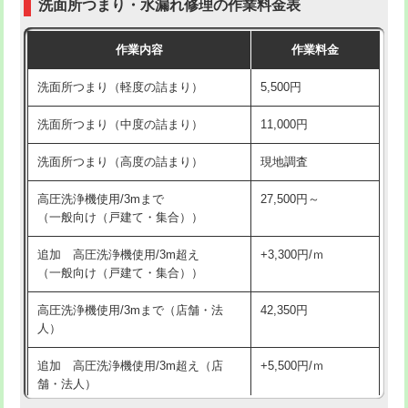
洗面所つまり・水漏れ修理の作業料金表
コンクリート斫り（厚さ10㎝超え）
38,500円
交換・取付（その他部品）
11,000円+材料費
作業内容
作業料金
モルタル補修（厚さ10㎝まで）
27,500円
持込商品取付（単水栓）
13,200円
洗面所つまり（軽度の詰まり）
5,500円
モルタル補修（厚さ10㎝超え）
38,500円
持込商品取付（混合水栓）
16,500円
洗面所つまり（中度の詰まり）
11,000円
洗面台設置
38,500円
持込商品取付（浄水器・分岐水栓）
16,500円
洗面所つまり（高度の詰まり）
現地調査
バスタブ設置
現場見積
給水管工事※（ホール加工)
16,500円
高圧洗浄機使用/3mまで
27,500円～
追加人工
16,500円
（一般向け（戸建て・集合））
給水管工事※（バンド止め)
3,300円
廃棄・処分
現場見積
追加 高圧洗浄機使用/3m超え
+3,300円/ｍ
給水管工事※（支持金具設置)
5,500円
（一般向け（戸建て・集合））
※給水管工事は20mmまでの価格です。
給水管工事※（保温材使用（バンド止
5,500円
高圧洗浄機使用/3mまで（店舗・法
42,350円
め込み）)
人）
給水管工事※（土の掘削・埋め戻し作
11,000円
追加 高圧洗浄機使用/3m超え（店
+5,500円/ｍ
業)
舗・法人）
給水管工事※（塩ビ管（VP・HI）使
33,000円