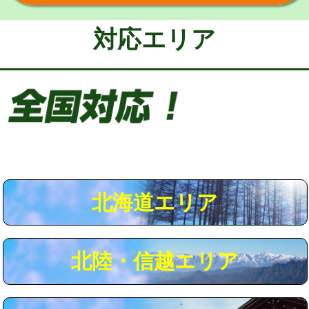
給水管工事※（保温材使用（バンド止
5,500円
め込み）)
対応エリア
給水管工事※（土の掘削・埋め戻し作
11,000円
業)
給水管工事※（塩ビ管（VP・HI）使
33,000円
用/3ｍまで)
給水管工事※（塩ビ管（VP・HI）使
+8,800円
用（追加）/3ｍ超え)
給水管工事※（ライニング鋼管・銅
44,000円
管・ポリ管・HT管使用/3ｍまで)
北海道エリア
給水管工事※（ライニング鋼管・銅
+8,800円
管・ポリ管・HT管使用/3ｍ超え)
北陸・信越エリア
マス交換（土の掘削・埋め戻し作業）
11,000円~
マス交換（深さ50㎝未満）
55,000円