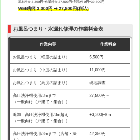
基本料金 3,300円+作業料金 27,500円+部品代 0円=30,800円
交換・取付（タンク）
22,000円+材料費
WEB割引3,000円 ➡ 27,800円(税込)
交換・取付（便器）
22,000円+材料費
お風呂つまり・水漏れ修理の作業料金表
交換・取付（普通便座）
11,000円+材料費
作業内容
作業料金
交換・取付（温水洗浄便座）
16,500円+材料費
お風呂つまり（軽度の詰まり）
5,500円
交換・取付(単水栓（壁付・デッキ
13,200円+材料費
式）)
お風呂つまり（中度の詰まり）
11,000円
交換・取付(混合水栓（壁付・デッキ
16,500円+材料費
お風呂つまり（高度の詰まり）
現地調査
式・ワンホール）)
高圧洗浄機使用/3mまで
27,500円～
交換・取付(排水栓・排水トラップ
22,000円+材料費
（一般向け（戸建て・集合））
（P/S/ポップアップ））
追加 高圧洗浄機使用/3m超え
+3,300円/ｍ
交換・取付（その他部品）
11,000円+材料費
（一般向け（戸建て・集合））
持込商品取付（単水栓）
13,200円
高圧洗浄機使用/3mまで（店舗・法
42,350円
人）