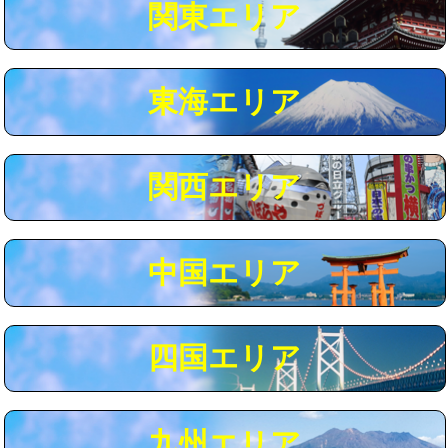
関東エリア
マス交換（深さ50㎝以上）
66,000円
コンクリート斫り（厚さ10㎝まで）
27,500円
東海エリア
コンクリート斫り（厚さ10㎝超え）
38,500円
モルタル補修（厚さ10㎝まで）
27,500円
モルタル補修（厚さ10㎝超え）
38,500円
関西エリア
追加人工
16,500円
廃棄・処分
現場見積
中国エリア
※給水管工事は20mmまでの価格です。
四国エリア
九州エリア