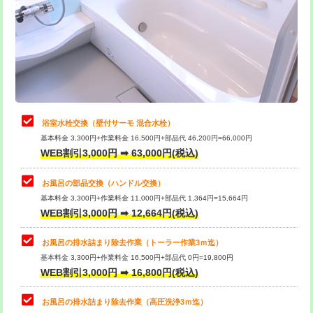
桝清掃
8,800円
止水・漏水調査・防水処理・清掃・修
11,000円
理・調整・分解・加工など（軽作業）
止水・漏水調査・防水処理・清掃・修
22,000円
理・調整・分解・加工など（中作業）
浴室水栓交換（壁付サーモ 混合水栓）
基本料金 3,300円+作業料金 16,500円+部品代 46,200円=66,000円
止水・漏水調査・防水処理・清掃・修
33,000円
WEB割引3,000円 ➡ 63,000円(税込)
理・調整・分解・加工など（重作業）
お風呂の部品交換（ハンドル交換）
トイレタンク脱着
16,500円
基本料金 3,300円+作業料金 11,000円+部品代 1,364円=15,664円
WEB割引3,000円 ➡ 12,664円(税込)
トイレ便器脱着
16,500円
タンクレストイレ脱着
33,000円
お風呂の排水詰まり除去作業（トーラー作業3ｍ迄）
基本料金 3,300円+作業料金 16,500円+部品代 0円=19,800円
小便器トイレ脱着
現地見積
WEB割引3,000円 ➡ 16,800円(税込)
その他部品の脱着
8,800円～
お風呂の排水詰まり除去作業（高圧洗浄3ｍ迄）