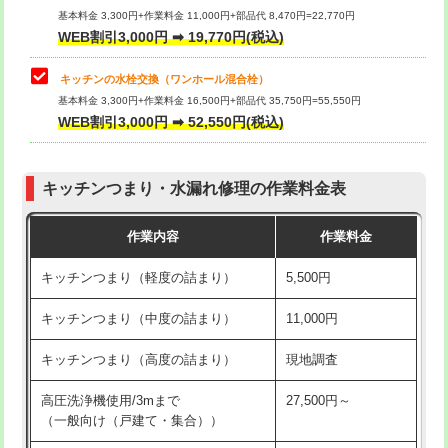
用/3ｍまで)
基本料金 3,300円+作業料金 11,000円+部品代 8,470円=22,770円
止水・漏水調査・防水処理・清掃・修
33,000円
WEB割引3,000円 ➡ 19,770円(税込)
理・調整・分解・加工など（重作業）
給水管工事※（塩ビ管（VP・HI）使
+8,800円
用（追加）/3ｍ超え)
キッチンの水栓交換（ワンホール混合栓）
お風呂タンク脱着
16,500円
基本料金 3,300円+作業料金 16,500円+部品代 35,750円=55,550円
給水管工事※（ライニング鋼管・銅
44,000円
WEB割引3,000円 ➡ 52,550円(税込)
その他部品の脱着
8,800円～
管・ポリ管・HT管使用/3ｍまで)
交換・取付（タンク）
22,000円+材料費
給水管工事※（ライニング鋼管・銅
+8,800円
管・ポリ管・HT管使用/3ｍ超え)
キッチンつまり・水漏れ修理の作業料金表
交換・取付(単水栓（壁付・デッキ
13,200円+材料費
式）)
排水管工事（土の掘削・埋め戻し作
11,000円~
作業内容
作業料金
業）
交換・取付(混合水栓（壁付・デッキ
16,500円+材料費
キッチンつまり（軽度の詰まり）
5,500円
式・ワンホール）)
排水管工事（排水管工事/3ｍまで）
55,000円
キッチンつまり（中度の詰まり）
11,000円
交換・取付(排水栓・排水トラップ
22,000円+材料費
排水管工事（追加 排水管工事/3ｍ超
+11,000円
（P/S/ポップアップ））
え）
キッチンつまり（高度の詰まり）
現地調査
交換・取付（その他部品）
11,000円+材料費
マス交換（土の掘削・埋め戻し作業）
11,000円~
高圧洗浄機使用/3mまで
27,500円～
（一般向け（戸建て・集合））
持込商品取付（単水栓）
13,200円
マス交換（深さ50㎝未満）
55,000円