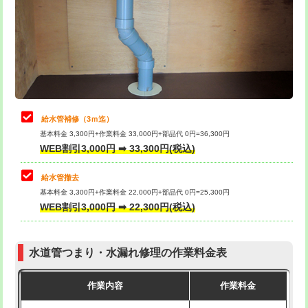
排水管工事（土の掘削・埋め戻し作
11,000円~
桝清掃
8,800円
業）
止水・漏水調査・防水処理・清掃・修
11,000円
排水管工事（排水管工事/3ｍまで）
55,000円
理・調整・分解・加工など（軽作業）
排水管工事（追加 排水管工事/3ｍ超
+11,000円
止水・漏水調査・防水処理・清掃・修
22,000円
え）
理・調整・分解・加工など（中作業）
給水管補修（3ｍ迄）
マス交換（土の掘削・埋め戻し作業）
11,000円~
基本料金 3,300円+作業料金 33,000円+部品代 0円=36,300円
止水・漏水調査・防水処理・清掃・修
33,000円
WEB割引3,000円 ➡ 33,300円(税込)
理・調整・分解・加工など（重作業）
マス交換（深さ50㎝未満）
55,000円
給水管撤去
その他部品の脱着
8,800円～
マス交換（深さ50㎝以上）
66,000円
基本料金 3,300円+作業料金 22,000円+部品代 0円=25,300円
WEB割引3,000円 ➡ 22,300円(税込)
交換・取付（タンク）
22,000円+材料費
コンクリート斫り（厚さ10㎝まで）
27,500円
交換・取付(単水栓（壁付・デッキ
13,200円+材料費
コンクリート斫り（厚さ10㎝超え）
38,500円
式）)
水道管つまり・水漏れ修理の作業料金表
モルタル補修（厚さ10㎝まで）
27,500円
交換・取付(混合水栓（壁付・デッキ
16,500円+材料費
作業内容
作業料金
式・ワンホール）)
モルタル補修（厚さ10㎝超え）
38,500円