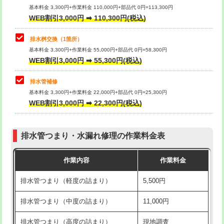
基本料金 3,300円+作業料金 110,000円+部品代 0円=113,300円
WEB割引3,000円 ➡ 110,300円(税込)
交換・取付（タンク）
22,000円+材料費
マス交換（深さ50㎝以上）
66,000円
交換・取付(単水栓（壁付・デッキ
13,200円+材料費
コンクリート斫り（厚さ10㎝まで）
27,500円
排水桝交換（1箇所）
式）)
基本料金 3,300円+作業料金 55,000円+部品代 0円=58,300円
コンクリート斫り（厚さ10㎝超え）
38,500円
WEB割引3,000円 ➡ 55,300円(税込)
交換・取付(混合水栓（壁付・デッキ
16,500円+材料費
式・ワンホール）)
モルタル補修（厚さ10㎝まで）
27,500円
排水管補修
基本料金 3,300円+作業料金 22,000円+部品代 0円=25,300円
交換・取付(排水栓・排水トラップ
22,000円+材料費
モルタル補修（厚さ10㎝超え）
38,500円
WEB割引3,000円 ➡ 22,300円(税込)
（P/S/ポップアップ））
台所シンク・作業台設置
現場見積
交換・取付（その他部品）
11,000円+材料費
排水管つまり・水漏れ修理の作業料金表
追加人工
16,500円
持込商品取付（単水栓）
13,200円
作業内容
作業料金
廃棄・処分
現場見積
持込商品取付（混合水栓）
16,500円
排水管つまり（軽度の詰まり）
5,500円
※給水管工事は20mmまでの価格です。
持込商品取付（浄水器・分岐水栓）
16,500円
排水管つまり（中度の詰まり）
11,000円
給水管工事※（ホール加工)
16,500円
排水管つまり（高度の詰まり）
現地調査