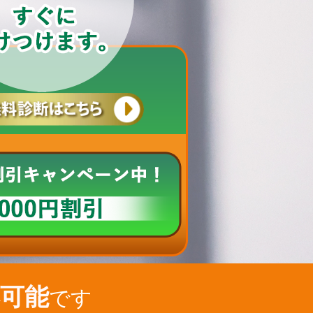
可能
です