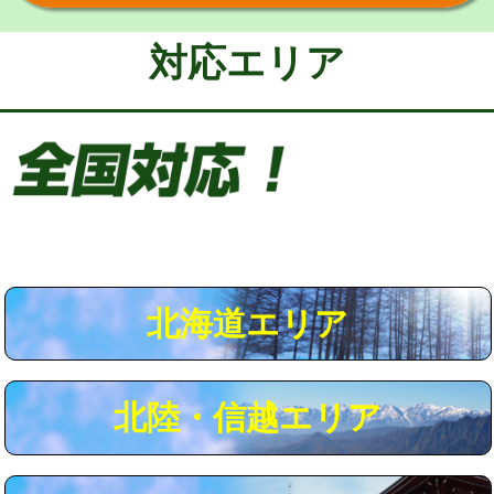
給水管工事※（保温材使用（バンド止
5,500円
め込み）)
対応エリア
給水管工事※（土の掘削・埋め戻し作
11,000円
業)
給水管工事※（塩ビ管（VP・HI）使
33,000円
用/3ｍまで)
給水管工事※（塩ビ管（VP・HI）使
+8,800円
用（追加）/3ｍ超え)
給水管工事※（ライニング鋼管・銅
44,000円
管・ポリ管・HT管使用/3ｍまで)
北海道エリア
給水管工事※（ライニング鋼管・銅
+8,800円
管・ポリ管・HT管使用/3ｍ超え)
北陸・信越エリア
マス交換（土の掘削・埋め戻し作業）
11,000円~
マス交換（深さ50㎝未満）
55,000円