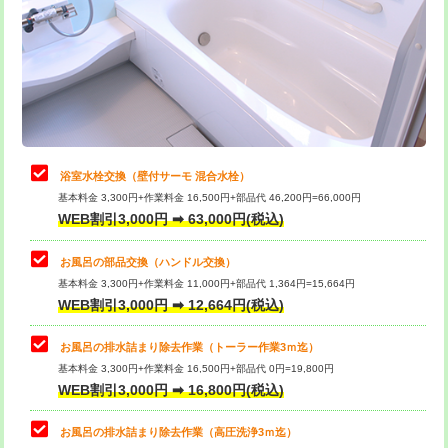
桝清掃
8,800円
止水・漏水調査・防水処理・清掃・修
11,000円
理・調整・分解・加工など（軽作業）
止水・漏水調査・防水処理・清掃・修
22,000円
理・調整・分解・加工など（中作業）
浴室水栓交換（壁付サーモ 混合水栓）
基本料金 3,300円+作業料金 16,500円+部品代 46,200円=66,000円
止水・漏水調査・防水処理・清掃・修
33,000円
WEB割引3,000円 ➡ 63,000円(税込)
理・調整・分解・加工など（重作業）
お風呂の部品交換（ハンドル交換）
トイレタンク脱着
16,500円
基本料金 3,300円+作業料金 11,000円+部品代 1,364円=15,664円
WEB割引3,000円 ➡ 12,664円(税込)
トイレ便器脱着
16,500円
タンクレストイレ脱着
33,000円
お風呂の排水詰まり除去作業（トーラー作業3ｍ迄）
基本料金 3,300円+作業料金 16,500円+部品代 0円=19,800円
小便器トイレ脱着
現地見積
WEB割引3,000円 ➡ 16,800円(税込)
その他部品の脱着
8,800円～
お風呂の排水詰まり除去作業（高圧洗浄3ｍ迄）