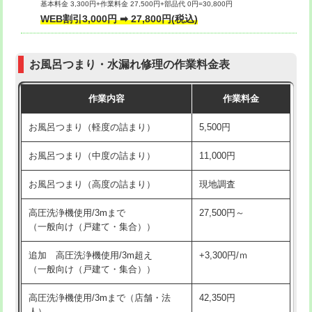
基本料金 3,300円+作業料金 27,500円+部品代 0円=30,800円
交換・取付（タンク）
22,000円+材料費
WEB割引3,000円 ➡ 27,800円(税込)
交換・取付（便器）
22,000円+材料費
お風呂つまり・水漏れ修理の作業料金表
交換・取付（普通便座）
11,000円+材料費
作業内容
作業料金
交換・取付（温水洗浄便座）
16,500円+材料費
お風呂つまり（軽度の詰まり）
5,500円
交換・取付(単水栓（壁付・デッキ
13,200円+材料費
式）)
お風呂つまり（中度の詰まり）
11,000円
交換・取付(混合水栓（壁付・デッキ
16,500円+材料費
お風呂つまり（高度の詰まり）
現地調査
式・ワンホール）)
高圧洗浄機使用/3mまで
27,500円～
交換・取付(排水栓・排水トラップ
22,000円+材料費
（一般向け（戸建て・集合））
（P/S/ポップアップ））
追加 高圧洗浄機使用/3m超え
+3,300円/ｍ
交換・取付（その他部品）
11,000円+材料費
（一般向け（戸建て・集合））
持込商品取付（単水栓）
13,200円
高圧洗浄機使用/3mまで（店舗・法
42,350円
人）