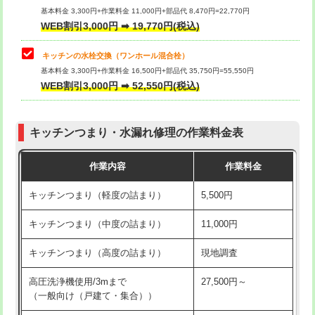
用/3ｍまで)
基本料金 3,300円+作業料金 11,000円+部品代 8,470円=22,770円
止水・漏水調査・防水処理・清掃・修
33,000円
WEB割引3,000円 ➡ 19,770円(税込)
理・調整・分解・加工など（重作業）
給水管工事※（塩ビ管（VP・HI）使
+8,800円
用（追加）/3ｍ超え)
キッチンの水栓交換（ワンホール混合栓）
お風呂タンク脱着
16,500円
基本料金 3,300円+作業料金 16,500円+部品代 35,750円=55,550円
給水管工事※（ライニング鋼管・銅
44,000円
WEB割引3,000円 ➡ 52,550円(税込)
その他部品の脱着
8,800円～
管・ポリ管・HT管使用/3ｍまで)
交換・取付（タンク）
22,000円+材料費
給水管工事※（ライニング鋼管・銅
+8,800円
管・ポリ管・HT管使用/3ｍ超え)
キッチンつまり・水漏れ修理の作業料金表
交換・取付(単水栓（壁付・デッキ
13,200円+材料費
式）)
排水管工事（土の掘削・埋め戻し作
11,000円~
作業内容
作業料金
業）
交換・取付(混合水栓（壁付・デッキ
16,500円+材料費
キッチンつまり（軽度の詰まり）
5,500円
式・ワンホール）)
排水管工事（排水管工事/3ｍまで）
55,000円
キッチンつまり（中度の詰まり）
11,000円
交換・取付(排水栓・排水トラップ
22,000円+材料費
排水管工事（追加 排水管工事/3ｍ超
+11,000円
（P/S/ポップアップ））
え）
キッチンつまり（高度の詰まり）
現地調査
交換・取付（その他部品）
11,000円+材料費
マス交換（土の掘削・埋め戻し作業）
11,000円~
高圧洗浄機使用/3mまで
27,500円～
（一般向け（戸建て・集合））
持込商品取付（単水栓）
13,200円
マス交換（深さ50㎝未満）
55,000円