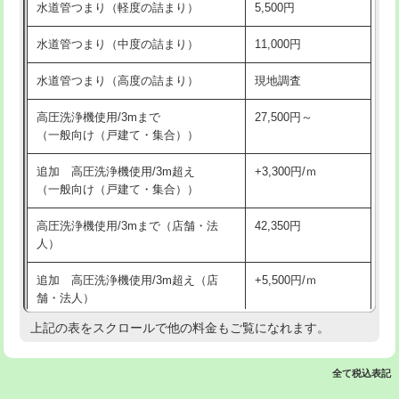
水道管つまり（軽度の詰まり）
5,500円
交換・取付(排水栓・排水トラップ
22,000円+材料費
洗面台設置
38,500円
（P/S/ポップアップ））
水道管つまり（中度の詰まり）
11,000円
化粧台設置
22,000円
交換・取付（その他部品）
11,000円+材料費
水道管つまり（高度の詰まり）
現地調査
追加人工
16,500円
持込商品取付（単水栓）
13,200円
高圧洗浄機使用/3mまで
27,500円～
廃棄・処分
現場見積
（一般向け（戸建て・集合））
持込商品取付（混合水栓）
16,500円
※給水管工事は20mmまでの価格です。
追加 高圧洗浄機使用/3m超え
+3,300円/ｍ
持込商品取付（浄水器・分岐水栓）
16,500円
（一般向け（戸建て・集合））
排水管工事（土の掘削・埋め戻し作
11,000円~
高圧洗浄機使用/3mまで（店舗・法
42,350円
業）
人）
排水管工事（排水管工事/3ｍまで）
55,000円
追加 高圧洗浄機使用/3m超え（店
+5,500円/ｍ
舗・法人）
排水管工事（追加 排水管工事/3ｍ超
+11,000円
え）
上記の表をスクロールで他の料金もご覧になれます。
高度高圧洗浄換
現地調査
マス交換（土の掘削・埋め戻し作業）
11,000円~
トーラー作業
16,500円
全て税込表記
マス交換（深さ50㎝未満）
55,000円