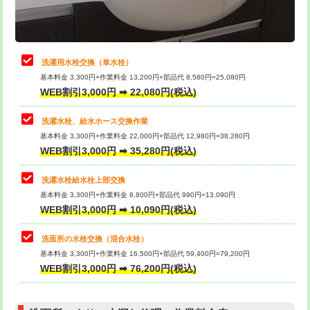
理・調整・分解・加工など（軽作業）
給水管工事※（ライニング鋼管・銅
44,000円
管・ポリ管・HT管使用/3ｍまで)
止水・漏水調査・防水処理・清掃・修
22,000円
理・調整・分解・加工など（中作業）
給水管工事※（ライニング鋼管・銅
+8,800円
洗濯用水栓交換（単水栓）
管・ポリ管・HT管使用/3ｍ超え)
基本料金 3,300円+作業料金 13,200円+部品代 8,580円=25,080円
止水・漏水調査・防水処理・清掃・修
33,000円
WEB割引3,000円 ➡ 22,080円(税込)
理・調整・分解・加工など（重作業）
排水管工事（土の掘削・埋め戻し作
11,000円~
業）
洗濯水栓、給水ホース交換作業
キッチンタンク脱着
16,500円
基本料金 3,300円+作業料金 22,000円+部品代 12,980円=38,280円
排水管工事（排水管工事/3ｍまで）
55,000円
WEB割引3,000円 ➡ 35,280円(税込)
その他部品の脱着
8,800円～
排水管工事（追加 排水管工事/3ｍ超
+11,000円
交換・取付（タンク）
22,000円+材料費
洗濯水栓給水栓上部交換
え）
基本料金 3,300円+作業料金 8,800円+部品代 990円=13,090円
交換・取付(単水栓（壁付・デッキ
13,200円+材料費
WEB割引3,000円 ➡ 10,090円(税込)
マス交換（土の掘削・埋め戻し作業）
11,000円~
式）)
洗面所の水栓交換（混合水栓）
マス交換（深さ50㎝未満）
55,000円
交換・取付(混合水栓（壁付・デッキ
16,500円+材料費
基本料金 3,300円+作業料金 16,500円+部品代 59,400円=79,200円
式・ワンホール）)
WEB割引3,000円 ➡ 76,200円(税込)
マス交換（深さ50㎝以上）
66,000円
交換・取付(排水栓・排水トラップ
22,000円+材料費
コンクリート斫り（厚さ10㎝まで）
27,500円
（P/S/ポップアップ））