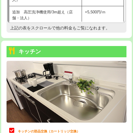
持込商品取付（混合水栓）
16,500円
追加 高圧洗浄機使用/3m超え（店
+5,500円/ｍ
持込商品取付（浄水器・分岐水栓）
16,500円
舗・法人）
持込商品取付（温水洗浄便座）
22,000円
上記の表をスクロールで他の料金もご覧になれます。
高度高圧洗浄換
現地調査
持込商品取付（普通便座⇔温水洗浄便
22,000円
トーラー作業
16,500円
座）
キッチン
トーラー機使用/3mまで
33,000円
給水管工事※（ホール加工)
16,500円
追加トーラー機使用/3m超え
+3,300円
給水管工事※（バンド止め)
3,300円
カメラ調査
33,000円
給水管工事※（支持金具設置)
5,500円
桝清掃
8,800円
給水管工事※（保温材使用（バンド止
5,500円
め込み）)
止水・漏水調査・防水処理・清掃・修
11,000円
理・調整・分解・加工など（軽作業）
給水管工事※（土の掘削・埋め戻し作
11,000円
業)
止水・漏水調査・防水処理・清掃・修
22,000円
理・調整・分解・加工など（中作業）
給水管工事※（塩ビ管（VP・HI）使
33,000円
キッチンの部品交換（カートリッジ交換）