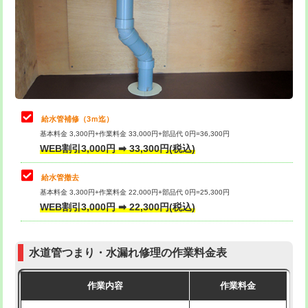
排水管工事（土の掘削・埋め戻し作
11,000円~
桝清掃
8,800円
業）
止水・漏水調査・防水処理・清掃・修
11,000円
排水管工事（排水管工事/3ｍまで）
55,000円
理・調整・分解・加工など（軽作業）
排水管工事（追加 排水管工事/3ｍ超
+11,000円
止水・漏水調査・防水処理・清掃・修
22,000円
え）
理・調整・分解・加工など（中作業）
給水管補修（3ｍ迄）
マス交換（土の掘削・埋め戻し作業）
11,000円~
基本料金 3,300円+作業料金 33,000円+部品代 0円=36,300円
止水・漏水調査・防水処理・清掃・修
33,000円
WEB割引3,000円 ➡ 33,300円(税込)
理・調整・分解・加工など（重作業）
マス交換（深さ50㎝未満）
55,000円
給水管撤去
その他部品の脱着
8,800円～
マス交換（深さ50㎝以上）
66,000円
基本料金 3,300円+作業料金 22,000円+部品代 0円=25,300円
WEB割引3,000円 ➡ 22,300円(税込)
交換・取付（タンク）
22,000円+材料費
コンクリート斫り（厚さ10㎝まで）
27,500円
交換・取付(単水栓（壁付・デッキ
13,200円+材料費
コンクリート斫り（厚さ10㎝超え）
38,500円
式）)
水道管つまり・水漏れ修理の作業料金表
モルタル補修（厚さ10㎝まで）
27,500円
交換・取付(混合水栓（壁付・デッキ
16,500円+材料費
作業内容
作業料金
式・ワンホール）)
モルタル補修（厚さ10㎝超え）
38,500円