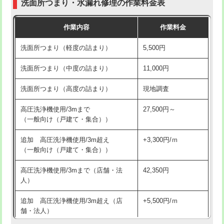
洗面所つまり・水漏れ修理の作業料金表
コンクリート斫り（厚さ10㎝超え）
38,500円
交換・取付（その他部品）
11,000円+材料費
作業内容
作業料金
モルタル補修（厚さ10㎝まで）
27,500円
持込商品取付（単水栓）
13,200円
洗面所つまり（軽度の詰まり）
5,500円
モルタル補修（厚さ10㎝超え）
38,500円
持込商品取付（混合水栓）
16,500円
洗面所つまり（中度の詰まり）
11,000円
洗面台設置
38,500円
持込商品取付（浄水器・分岐水栓）
16,500円
洗面所つまり（高度の詰まり）
現地調査
バスタブ設置
現場見積
給水管工事※（ホール加工)
16,500円
高圧洗浄機使用/3mまで
27,500円～
追加人工
16,500円
（一般向け（戸建て・集合））
給水管工事※（バンド止め)
3,300円
廃棄・処分
現場見積
追加 高圧洗浄機使用/3m超え
+3,300円/ｍ
給水管工事※（支持金具設置)
5,500円
（一般向け（戸建て・集合））
※給水管工事は20mmまでの価格です。
給水管工事※（保温材使用（バンド止
5,500円
高圧洗浄機使用/3mまで（店舗・法
42,350円
め込み）)
人）
給水管工事※（土の掘削・埋め戻し作
11,000円
追加 高圧洗浄機使用/3m超え（店
+5,500円/ｍ
業)
舗・法人）
給水管工事※（塩ビ管（VP・HI）使
33,000円