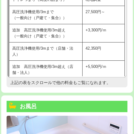
高圧洗浄機使用/3mまで
27,500円～
（一般向け（戸建て・集合））
追加 高圧洗浄機使用/3m超え
+3,300円/ｍ
（一般向け（戸建て・集合））
高圧洗浄機使用/3mまで（店舗・法
42,350円
人）
追加 高圧洗浄機使用/3m超え（店
+5,500円/ｍ
舗・法人）
上記の表をスクロールで他の料金もご覧になれます。
高度高圧洗浄換
現地調査
トーラー作業
16,500円
お風呂
トーラー機使用/3mまで
33,000円
追加トーラー機使用/3m超え
+3,300円
カメラ調査
33,000円