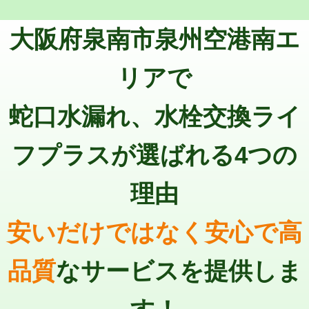
トーラー機使用/3mまで
33,000円
マス交換（深さ50㎝以上）
66,000円
大阪府泉南市泉州空港南エ
追加トーラー機使用/3m超え
+3,300円
コンクリート斫り（厚さ10㎝まで）
27,500円
カメラ調査
33,000円
リアで
コンクリート斫り（厚さ10㎝超え）
38,500円
桝清掃
8,800円
蛇口水漏れ、水栓交換ライ
モルタル補修（厚さ10㎝まで）
27,500円
止水・漏水調査・防水処理・清掃・修
11,000円
理・調整・分解・加工など（軽作業）
モルタル補修（厚さ10㎝超え）
38,500円
フプラスが選ばれる4つの
止水・漏水調査・防水処理・清掃・修
22,000円
追加人工
16,500円
理・調整・分解・加工など（中作業）
理由
廃棄・処分
現場見積
止水・漏水調査・防水処理・清掃・修
33,000円
理・調整・分解・加工など（重作業）
安いだけではなく安心で高
その他部品の脱着
8,800円～
品質
なサービスを提供しま
交換・取付（タンク）
22,000円+材料費
交換・取付(単水栓（壁付・デッキ
13,200円+材料費