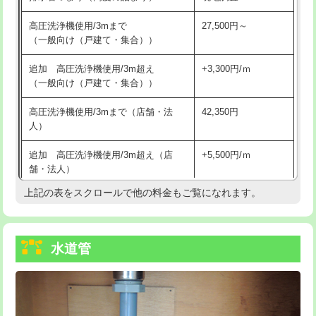
給水管工事※（バンド止め)
3,300円
高圧洗浄機使用/3mまで
27,500円～
（一般向け（戸建て・集合））
給水管工事※（支持金具設置)
5,500円
追加 高圧洗浄機使用/3m超え
+3,300円/ｍ
給水管工事※（保温材使用（バンド止
5,500円
（一般向け（戸建て・集合））
め込み）)
高圧洗浄機使用/3mまで（店舗・法
42,350円
給水管工事※（土の掘削・埋め戻し作
11,000円
人）
業)
追加 高圧洗浄機使用/3m超え（店
+5,500円/ｍ
給水管工事※（塩ビ管（VP・HI）使
33,000円
舗・法人）
用/3ｍまで)
上記の表をスクロールで他の料金もご覧になれます。
高度高圧洗浄換
現地調査
給水管工事※（塩ビ管（VP・HI）使
+8,800円
用（追加）/3ｍ超え)
トーラー作業
16,500円
給水管工事※（ライニング鋼管・銅
44,000円
水道管
トーラー機使用/3mまで
33,000円
管・ポリ管・HT管使用/3ｍまで)
追加トーラー機使用/3m超え
+3,300円
給水管工事※（ライニング鋼管・銅
+8,800円
管・ポリ管・HT管使用/3ｍ超え)
カメラ調査
33,000円