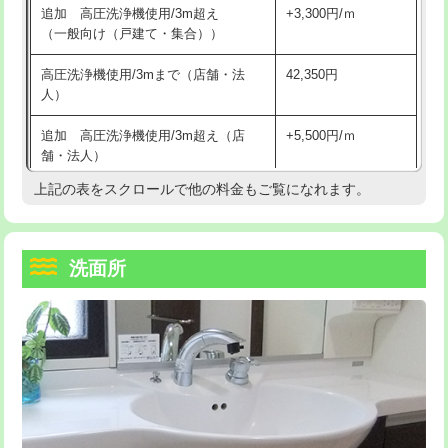
追加 高圧洗浄機使用/3m超え
+3,300円/ｍ
持込商品取付（混合水栓）
16,500円
マス交換（深さ50㎝以上）
66,000円
（一般向け（戸建て・集合））
持込商品取付（浄水器・分岐水栓）
16,500円
コンクリート斫り（厚さ10㎝まで）
27,500円
高圧洗浄機使用/3mまで（店舗・法
42,350円
人）
給水管工事※（ホール加工)
16,500円
コンクリート斫り（厚さ10㎝超え）
38,500円
追加 高圧洗浄機使用/3m超え（店
+5,500円/ｍ
給水管工事※（バンド止め)
3,300円
モルタル補修（厚さ10㎝まで）
27,500円
舗・法人）
給水管工事※（支持金具設置)
5,500円
モルタル補修（厚さ10㎝超え）
38,500円
上記の表をスクロールで他の料金もご覧になれます。
高度高圧洗浄換
現地調査
給水管工事※（保温材使用（バンド止
5,500円
洗面台設置
38,500円
トーラー作業
16,500円
め込み）)
洗面所
追加人工
16,500円
トーラー機使用/3mまで
33,000円
給水管工事※（土の掘削・埋め戻し作
11,000円
業)
廃棄・処分
現場見積
追加トーラー機使用/3m超え
+3,300円
給水管工事※（塩ビ管（VP・HI）使
33,000円
※給水管工事は20mmまでの価格です。
カメラ調査
33,000円
用/3ｍまで)
桝清掃
8,800円
給水管工事※（塩ビ管（VP・HI）使
+8,800円
用（追加）/3ｍ超え)
止水・漏水調査・防水処理・清掃・修
11,000円