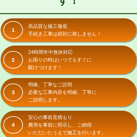
す！
式）)
交換・取付(混合水栓（壁付・デッキ
16,500円+材料費
式・ワンホール）)
高品質な施工徹底
1
手続き工事は絶対に致しません！
交換・取付(排水栓・排水トラップ
22,000円+材料費
（P/S/ポップアップ））
24時間年中無休対応
交換・取付（その他部品）
11,000円+材料費
2
お困りの時はいつでもすぐに
持込商品取付（単水栓）
13,200円
駆けつけます！
持込商品取付（混合水栓）
16,500円
明確、丁寧なご説明
持込商品取付（浄水器・分岐水栓）
16,500円
3
必要な工事内容を明確、丁寧に
ご説明します。
給水管工事※（ホール加工)
16,500円
給水管工事※（バンド止め)
3,300円
安心の事前見積もり
4
費用を事前に明示し、ご納得
給水管工事※（支持金具設置)
5,500円
いただいたうえで施工を行います。