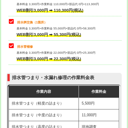
基本料金 3,300円+作業料金 110,000円+部品代 0円=113,300円
WEB割引3,000円 ➡ 110,300円(税込)
交換・取付（タンク）
22,000円+材料費
マス交換（深さ50㎝以上）
66,000円
交換・取付(単水栓（壁付・デッキ
13,200円+材料費
コンクリート斫り（厚さ10㎝まで）
27,500円
排水桝交換（1箇所）
式）)
基本料金 3,300円+作業料金 55,000円+部品代 0円=58,300円
コンクリート斫り（厚さ10㎝超え）
38,500円
WEB割引3,000円 ➡ 55,300円(税込)
交換・取付(混合水栓（壁付・デッキ
16,500円+材料費
式・ワンホール）)
モルタル補修（厚さ10㎝まで）
27,500円
排水管補修
基本料金 3,300円+作業料金 22,000円+部品代 0円=25,300円
交換・取付(排水栓・排水トラップ
22,000円+材料費
モルタル補修（厚さ10㎝超え）
38,500円
WEB割引3,000円 ➡ 22,300円(税込)
（P/S/ポップアップ））
台所シンク・作業台設置
現場見積
交換・取付（その他部品）
11,000円+材料費
排水管つまり・水漏れ修理の作業料金表
追加人工
16,500円
持込商品取付（単水栓）
13,200円
作業内容
作業料金
廃棄・処分
現場見積
持込商品取付（混合水栓）
16,500円
排水管つまり（軽度の詰まり）
5,500円
※給水管工事は20mmまでの価格です。
持込商品取付（浄水器・分岐水栓）
16,500円
排水管つまり（中度の詰まり）
11,000円
給水管工事※（ホール加工)
16,500円
排水管つまり（高度の詰まり）
現地調査