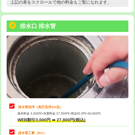
上記の表をスクロールで他の料金もご覧になれます。
高度高圧洗浄換
現地調査
用/3ｍまで)
トーラー作業
16,500円
給水管工事※（塩ビ管（VP・HI）使
+8,800円
用（追加）/3ｍ超え)
排水口 排水管
トーラー機使用/3mまで
33,000円
給水管工事※（ライニング鋼管・銅
44,000円
追加トーラー機使用/3m超え
+3,300円
管・ポリ管・HT管使用/3ｍまで)
カメラ調査
33,000円
給水管工事※（ライニング鋼管・銅
+8,800円
管・ポリ管・HT管使用/3ｍ超え)
桝清掃
8,800円
排水管工事（土の掘削・埋め戻し作
11,000円~
止水・漏水調査・防水処理・清掃・修
11,000円
業）
理・調整・分解・加工など（軽作業）
排水管工事（排水管工事/3ｍまで）
55,000円
止水・漏水調査・防水処理・清掃・修
22,000円
理・調整・分解・加工など（中作業）
排水管工事（追加 排水管工事/3ｍ超
+11,000円
排水管洗浄（高圧洗浄3ｍ迄）
え）
基本料金 3,300円+作業料金 27,500円+部品代 0円=30,800円
止水・漏水調査・防水処理・清掃・修
33,000円
WEB割引3,000円 ➡ 27,800円(税込)
理・調整・分解・加工など（重作業）
マス交換（土の掘削・埋め戻し作業）
11,000円~
排水管工事（8ｍ）
その他部品の脱着
8,800円～
マス交換（深さ50㎝未満）
55,000円