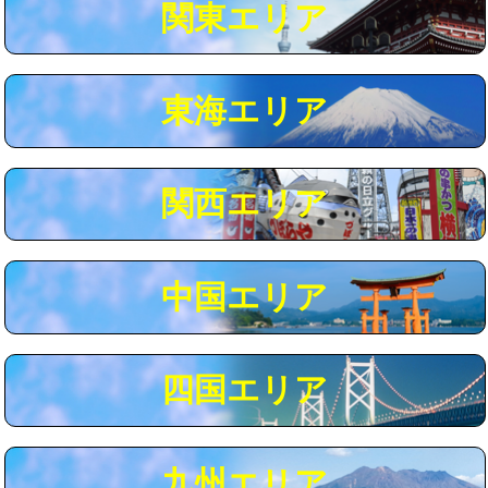
関東エリア
マス交換（深さ50㎝以上）
66,000円
コンクリート斫り（厚さ10㎝まで）
27,500円
東海エリア
コンクリート斫り（厚さ10㎝超え）
38,500円
モルタル補修（厚さ10㎝まで）
27,500円
モルタル補修（厚さ10㎝超え）
38,500円
関西エリア
追加人工
16,500円
廃棄・処分
現場見積
中国エリア
※給水管工事は20mmまでの価格です。
四国エリア
九州エリア