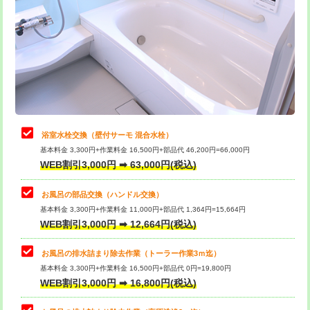
カメラ調査
33,000円
桝清掃
8,800円
止水・漏水調査・防水処理・清掃・修
11,000円
理・調整・分解・加工など（軽作業）
止水・漏水調査・防水処理・清掃・修
22,000円
理・調整・分解・加工など（中作業）
浴室水栓交換（壁付サーモ 混合水栓）
基本料金 3,300円+作業料金 16,500円+部品代 46,200円=66,000円
止水・漏水調査・防水処理・清掃・修
33,000円
WEB割引3,000円 ➡ 63,000円(税込)
理・調整・分解・加工など（重作業）
お風呂の部品交換（ハンドル交換）
トイレタンク脱着
16,500円
基本料金 3,300円+作業料金 11,000円+部品代 1,364円=15,664円
WEB割引3,000円 ➡ 12,664円(税込)
トイレ便器脱着
16,500円
タンクレストイレ脱着
33,000円
お風呂の排水詰まり除去作業（トーラー作業3ｍ迄）
基本料金 3,300円+作業料金 16,500円+部品代 0円=19,800円
小便器トイレ脱着
現地見積
WEB割引3,000円 ➡ 16,800円(税込)
その他部品の脱着
8,800円～