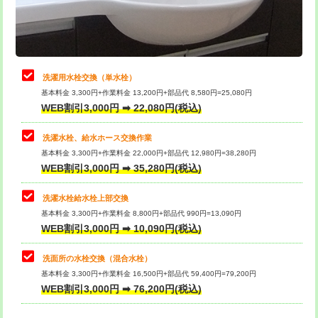
用（追加）/3ｍ超え)
止水・漏水調査・防水処理・清掃・修
11,000円
理・調整・分解・加工など（軽作業）
給水管工事※（ライニング鋼管・銅
44,000円
管・ポリ管・HT管使用/3ｍまで)
止水・漏水調査・防水処理・清掃・修
22,000円
理・調整・分解・加工など（中作業）
給水管工事※（ライニング鋼管・銅
+8,800円
洗濯用水栓交換（単水栓）
管・ポリ管・HT管使用/3ｍ超え)
基本料金 3,300円+作業料金 13,200円+部品代 8,580円=25,080円
止水・漏水調査・防水処理・清掃・修
33,000円
WEB割引3,000円 ➡ 22,080円(税込)
理・調整・分解・加工など（重作業）
排水管工事（土の掘削・埋め戻し作
11,000円~
業）
洗濯水栓、給水ホース交換作業
キッチンタンク脱着
16,500円
基本料金 3,300円+作業料金 22,000円+部品代 12,980円=38,280円
排水管工事（排水管工事/3ｍまで）
55,000円
WEB割引3,000円 ➡ 35,280円(税込)
その他部品の脱着
8,800円～
排水管工事（追加 排水管工事/3ｍ超
+11,000円
交換・取付（タンク）
22,000円+材料費
洗濯水栓給水栓上部交換
え）
基本料金 3,300円+作業料金 8,800円+部品代 990円=13,090円
交換・取付(単水栓（壁付・デッキ
13,200円+材料費
WEB割引3,000円 ➡ 10,090円(税込)
マス交換（土の掘削・埋め戻し作業）
11,000円~
式）)
洗面所の水栓交換（混合水栓）
マス交換（深さ50㎝未満）
55,000円
交換・取付(混合水栓（壁付・デッキ
16,500円+材料費
基本料金 3,300円+作業料金 16,500円+部品代 59,400円=79,200円
式・ワンホール）)
WEB割引3,000円 ➡ 76,200円(税込)
マス交換（深さ50㎝以上）
66,000円
交換・取付(排水栓・排水トラップ
22,000円+材料費