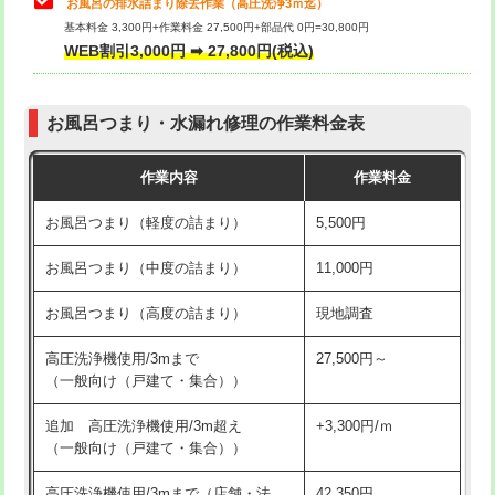
お風呂の排水詰まり除去作業（高圧洗浄3ｍ迄）
基本料金 3,300円+作業料金 27,500円+部品代 0円=30,800円
交換・取付（タンク）
22,000円+材料費
WEB割引3,000円 ➡ 27,800円(税込)
交換・取付（便器）
22,000円+材料費
お風呂つまり・水漏れ修理の作業料金表
交換・取付（普通便座）
11,000円+材料費
作業内容
作業料金
交換・取付（温水洗浄便座）
16,500円+材料費
お風呂つまり（軽度の詰まり）
5,500円
交換・取付(単水栓（壁付・デッキ
13,200円+材料費
式）)
お風呂つまり（中度の詰まり）
11,000円
交換・取付(混合水栓（壁付・デッキ
16,500円+材料費
お風呂つまり（高度の詰まり）
現地調査
式・ワンホール）)
高圧洗浄機使用/3mまで
27,500円～
交換・取付(排水栓・排水トラップ
22,000円+材料費
（一般向け（戸建て・集合））
（P/S/ポップアップ））
追加 高圧洗浄機使用/3m超え
+3,300円/ｍ
交換・取付（その他部品）
11,000円+材料費
（一般向け（戸建て・集合））
持込商品取付（単水栓）
13,200円
高圧洗浄機使用/3mまで（店舗・法
42,350円