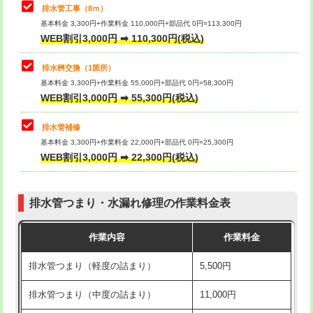
排水管工事（8ｍ）
その他部品の脱着
8,800円～
マス交換（深さ50㎝未満）
55,000円
基本料金 3,300円+作業料金 110,000円+部品代 0円=113,300円
WEB割引3,000円 ➡ 110,300円(税込)
交換・取付（タンク）
22,000円+材料費
マス交換（深さ50㎝以上）
66,000円
交換・取付(単水栓（壁付・デッキ
13,200円+材料費
コンクリート斫り（厚さ10㎝まで）
27,500円
排水桝交換（1箇所）
式）)
基本料金 3,300円+作業料金 55,000円+部品代 0円=58,300円
コンクリート斫り（厚さ10㎝超え）
38,500円
WEB割引3,000円 ➡ 55,300円(税込)
交換・取付(混合水栓（壁付・デッキ
16,500円+材料費
式・ワンホール）)
モルタル補修（厚さ10㎝まで）
27,500円
排水管補修
基本料金 3,300円+作業料金 22,000円+部品代 0円=25,300円
交換・取付(排水栓・排水トラップ
22,000円+材料費
モルタル補修（厚さ10㎝超え）
38,500円
WEB割引3,000円 ➡ 22,300円(税込)
（P/S/ポップアップ））
台所シンク・作業台設置
現場見積
交換・取付（その他部品）
11,000円+材料費
排水管つまり・水漏れ修理の作業料金表
追加人工
16,500円
持込商品取付（単水栓）
13,200円
作業内容
作業料金
廃棄・処分
現場見積
持込商品取付（混合水栓）
16,500円
排水管つまり（軽度の詰まり）
5,500円
※給水管工事は20mmまでの価格です。
持込商品取付（浄水器・分岐水栓）
16,500円
排水管つまり（中度の詰まり）
11,000円
給水管工事※（ホール加工)
16,500円