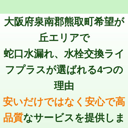
マス交換（深さ50㎝未満）
55,000円
トーラー機使用/3mまで
33,000円
マス交換（深さ50㎝以上）
66,000円
大阪府泉南郡熊取町希望が
追加トーラー機使用/3m超え
+3,300円
コンクリート斫り（厚さ10㎝まで）
27,500円
カメラ調査
33,000円
丘エリアで
コンクリート斫り（厚さ10㎝超え）
38,500円
桝清掃
8,800円
蛇口水漏れ、水栓交換ライ
モルタル補修（厚さ10㎝まで）
27,500円
止水・漏水調査・防水処理・清掃・修
11,000円
理・調整・分解・加工など（軽作業）
モルタル補修（厚さ10㎝超え）
38,500円
フプラスが選ばれる4つの
止水・漏水調査・防水処理・清掃・修
22,000円
追加人工
16,500円
理・調整・分解・加工など（中作業）
理由
廃棄・処分
現場見積
止水・漏水調査・防水処理・清掃・修
33,000円
理・調整・分解・加工など（重作業）
安いだけではなく安心で高
その他部品の脱着
8,800円～
品質
なサービスを提供しま
交換・取付（タンク）
22,000円+材料費