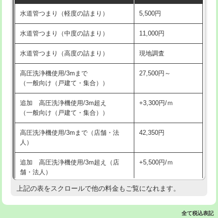
水道管つまり（軽度の詰まり）
5,500円
交換・取付(排水栓・排水トラップ
22,000円+材料費
洗面台設置
38,500円
（P/S/ポップアップ））
水道管つまり（中度の詰まり）
11,000円
化粧台設置
22,000円
交換・取付（その他部品）
11,000円+材料費
水道管つまり（高度の詰まり）
現地調査
追加人工
16,500円
持込商品取付（単水栓）
13,200円
高圧洗浄機使用/3mまで
27,500円～
廃棄・処分
現場見積
（一般向け（戸建て・集合））
持込商品取付（混合水栓）
16,500円
※給水管工事は20mmまでの価格です。
追加 高圧洗浄機使用/3m超え
+3,300円/ｍ
持込商品取付（浄水器・分岐水栓）
16,500円
（一般向け（戸建て・集合））
排水管工事（土の掘削・埋め戻し作
11,000円~
高圧洗浄機使用/3mまで（店舗・法
42,350円
業）
人）
排水管工事（排水管工事/3ｍまで）
55,000円
追加 高圧洗浄機使用/3m超え（店
+5,500円/ｍ
舗・法人）
排水管工事（追加 排水管工事/3ｍ超
+11,000円
え）
上記の表をスクロールで他の料金もご覧になれます。
高度高圧洗浄換
現地調査
マス交換（土の掘削・埋め戻し作業）
11,000円~
トーラー作業
16,500円
全て税込表記