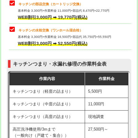
給水管工事※（塩ビ管（VP・HI）使
33,000円
キッチンの部品交換（カートリッジ交換）
用/3ｍまで)
基本料金 3,300円+作業料金 11,000円+部品代 8,470円=22,770円
止水・漏水調査・防水処理・清掃・修
33,000円
WEB割引3,000円 ➡ 19,770円(税込)
理・調整・分解・加工など（重作業）
給水管工事※（塩ビ管（VP・HI）使
+8,800円
用（追加）/3ｍ超え)
キッチンの水栓交換（ワンホール混合栓）
お風呂タンク脱着
16,500円
基本料金 3,300円+作業料金 16,500円+部品代 35,750円=55,550円
給水管工事※（ライニング鋼管・銅
44,000円
WEB割引3,000円 ➡ 52,550円(税込)
その他部品の脱着
8,800円～
管・ポリ管・HT管使用/3ｍまで)
交換・取付（タンク）
22,000円+材料費
給水管工事※（ライニング鋼管・銅
+8,800円
管・ポリ管・HT管使用/3ｍ超え)
キッチンつまり・水漏れ修理の作業料金表
交換・取付(単水栓（壁付・デッキ
13,200円+材料費
式）)
排水管工事（土の掘削・埋め戻し作
11,000円~
作業内容
作業料金
業）
交換・取付(混合水栓（壁付・デッキ
16,500円+材料費
キッチンつまり（軽度の詰まり）
5,500円
式・ワンホール）)
排水管工事（排水管工事/3ｍまで）
55,000円
キッチンつまり（中度の詰まり）
11,000円
交換・取付(排水栓・排水トラップ
22,000円+材料費
排水管工事（追加 排水管工事/3ｍ超
+11,000円
（P/S/ポップアップ））
え）
キッチンつまり（高度の詰まり）
現地調査
交換・取付（その他部品）
11,000円+材料費
マス交換（土の掘削・埋め戻し作業）
11,000円~
高圧洗浄機使用/3mまで
27,500円～
（一般向け（戸建て・集合））