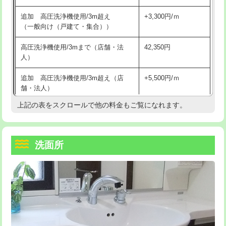
持込商品取付（単水栓）
13,200円
マス交換（深さ50㎝未満）
55,000円
追加 高圧洗浄機使用/3m超え
+3,300円/ｍ
持込商品取付（混合水栓）
16,500円
マス交換（深さ50㎝以上）
66,000円
（一般向け（戸建て・集合））
持込商品取付（浄水器・分岐水栓）
16,500円
コンクリート斫り（厚さ10㎝まで）
27,500円
高圧洗浄機使用/3mまで（店舗・法
42,350円
人）
給水管工事※（ホール加工)
16,500円
コンクリート斫り（厚さ10㎝超え）
38,500円
追加 高圧洗浄機使用/3m超え（店
+5,500円/ｍ
給水管工事※（バンド止め)
3,300円
モルタル補修（厚さ10㎝まで）
27,500円
舗・法人）
給水管工事※（支持金具設置)
5,500円
モルタル補修（厚さ10㎝超え）
38,500円
上記の表をスクロールで他の料金もご覧になれます。
高度高圧洗浄換
現地調査
給水管工事※（保温材使用（バンド止
5,500円
洗面台設置
38,500円
トーラー作業
16,500円
め込み）)
洗面所
追加人工
16,500円
トーラー機使用/3mまで
33,000円
給水管工事※（土の掘削・埋め戻し作
11,000円
業)
廃棄・処分
現場見積
追加トーラー機使用/3m超え
+3,300円
給水管工事※（塩ビ管（VP・HI）使
33,000円
※給水管工事は20mmまでの価格です。
カメラ調査
33,000円
用/3ｍまで)
桝清掃
8,800円
給水管工事※（塩ビ管（VP・HI）使
+8,800円