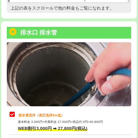
給水管工事※（塩ビ管（VP・HI）使
33,000円
上記の表をスクロールで他の料金もご覧になれます。
高度高圧洗浄換
現地調査
用/3ｍまで)
トーラー作業
16,500円
給水管工事※（塩ビ管（VP・HI）使
+8,800円
用（追加）/3ｍ超え)
排水口 排水管
トーラー機使用/3mまで
33,000円
給水管工事※（ライニング鋼管・銅
44,000円
追加トーラー機使用/3m超え
+3,300円
管・ポリ管・HT管使用/3ｍまで)
カメラ調査
33,000円
給水管工事※（ライニング鋼管・銅
+8,800円
管・ポリ管・HT管使用/3ｍ超え)
桝清掃
8,800円
排水管工事（土の掘削・埋め戻し作
11,000円~
止水・漏水調査・防水処理・清掃・修
11,000円
業）
理・調整・分解・加工など（軽作業）
排水管工事（排水管工事/3ｍまで）
55,000円
止水・漏水調査・防水処理・清掃・修
22,000円
理・調整・分解・加工など（中作業）
排水管工事（追加 排水管工事/3ｍ超
+11,000円
排水管洗浄（高圧洗浄3ｍ迄）
え）
基本料金 3,300円+作業料金 27,500円+部品代 0円=30,800円
止水・漏水調査・防水処理・清掃・修
33,000円
WEB割引3,000円 ➡ 27,800円(税込)
理・調整・分解・加工など（重作業）
マス交換（土の掘削・埋め戻し作業）
11,000円~