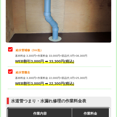
カメラ調査
33,000円
排水管工事（土の掘削・埋め戻し作
11,000円~
桝清掃
8,800円
業）
止水・漏水調査・防水処理・清掃・修
11,000円
排水管工事（排水管工事/3ｍまで）
55,000円
理・調整・分解・加工など（軽作業）
排水管工事（追加 排水管工事/3ｍ超
+11,000円
止水・漏水調査・防水処理・清掃・修
22,000円
え）
理・調整・分解・加工など（中作業）
給水管補修（3ｍ迄）
マス交換（土の掘削・埋め戻し作業）
11,000円~
基本料金 3,300円+作業料金 33,000円+部品代 0円=36,300円
止水・漏水調査・防水処理・清掃・修
33,000円
WEB割引3,000円 ➡ 33,300円(税込)
理・調整・分解・加工など（重作業）
マス交換（深さ50㎝未満）
55,000円
給水管撤去
その他部品の脱着
8,800円～
マス交換（深さ50㎝以上）
66,000円
基本料金 3,300円+作業料金 22,000円+部品代 0円=25,300円
WEB割引3,000円 ➡ 22,300円(税込)
交換・取付（タンク）
22,000円+材料費
コンクリート斫り（厚さ10㎝まで）
27,500円
交換・取付(単水栓（壁付・デッキ
13,200円+材料費
コンクリート斫り（厚さ10㎝超え）
38,500円
式）)
水道管つまり・水漏れ修理の作業料金表
モルタル補修（厚さ10㎝まで）
27,500円
交換・取付(混合水栓（壁付・デッキ
16,500円+材料費
作業内容
作業料金
式・ワンホール）)
モルタル補修（厚さ10㎝超え）
38,500円