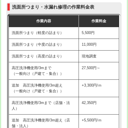
コンクリート斫り（厚さ10㎝まで）
27,500円
（P/S/ポップアップ））
洗面所つまり・水漏れ修理の作業料金表
コンクリート斫り（厚さ10㎝超え）
38,500円
交換・取付（その他部品）
11,000円+材料費
作業内容
作業料金
モルタル補修（厚さ10㎝まで）
27,500円
持込商品取付（単水栓）
13,200円
洗面所つまり（軽度の詰まり）
5,500円
モルタル補修（厚さ10㎝超え）
38,500円
持込商品取付（混合水栓）
16,500円
洗面所つまり（中度の詰まり）
11,000円
洗面台設置
38,500円
持込商品取付（浄水器・分岐水栓）
16,500円
洗面所つまり（高度の詰まり）
現地調査
バスタブ設置
現場見積
給水管工事※（ホール加工)
16,500円
高圧洗浄機使用/3mまで
27,500円～
追加人工
16,500円
（一般向け（戸建て・集合））
給水管工事※（バンド止め)
3,300円
廃棄・処分
現場見積
追加 高圧洗浄機使用/3m超え
+3,300円/ｍ
給水管工事※（支持金具設置)
5,500円
（一般向け（戸建て・集合））
※給水管工事は20mmまでの価格です。
給水管工事※（保温材使用（バンド止
5,500円
高圧洗浄機使用/3mまで（店舗・法
42,350円
め込み）)
人）
給水管工事※（土の掘削・埋め戻し作
11,000円
追加 高圧洗浄機使用/3m超え（店
+5,500円/ｍ
業)
舗・法人）