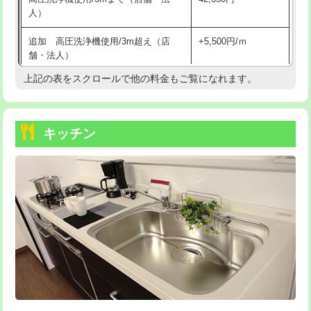
人）
持込商品取付（混合水栓）
16,500円
追加 高圧洗浄機使用/3m超え（店
+5,500円/ｍ
持込商品取付（浄水器・分岐水栓）
16,500円
舗・法人）
持込商品取付（温水洗浄便座）
22,000円
上記の表をスクロールで他の料金もご覧になれます。
高度高圧洗浄換
現地調査
持込商品取付（普通便座⇔温水洗浄便
22,000円
トーラー作業
16,500円
座）
キッチン
トーラー機使用/3mまで
33,000円
給水管工事※（ホール加工)
16,500円
追加トーラー機使用/3m超え
+3,300円
給水管工事※（バンド止め)
3,300円
カメラ調査
33,000円
給水管工事※（支持金具設置)
5,500円
桝清掃
8,800円
給水管工事※（保温材使用（バンド止
5,500円
め込み）)
止水・漏水調査・防水処理・清掃・修
11,000円
理・調整・分解・加工など（軽作業）
給水管工事※（土の掘削・埋め戻し作
11,000円
業)
止水・漏水調査・防水処理・清掃・修
22,000円
理・調整・分解・加工など（中作業）