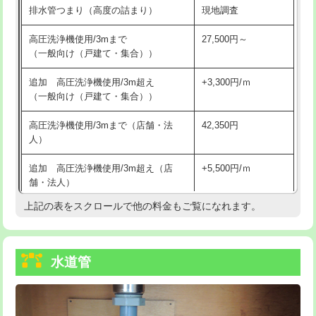
排水管つまり（高度の詰まり）
現地調査
給水管工事※（バンド止め)
3,300円
高圧洗浄機使用/3mまで
27,500円～
（一般向け（戸建て・集合））
給水管工事※（支持金具設置)
5,500円
追加 高圧洗浄機使用/3m超え
+3,300円/ｍ
給水管工事※（保温材使用（バンド止
5,500円
（一般向け（戸建て・集合））
め込み）)
高圧洗浄機使用/3mまで（店舗・法
42,350円
給水管工事※（土の掘削・埋め戻し作
11,000円
人）
業)
追加 高圧洗浄機使用/3m超え（店
+5,500円/ｍ
給水管工事※（塩ビ管（VP・HI）使
33,000円
舗・法人）
用/3ｍまで)
上記の表をスクロールで他の料金もご覧になれます。
高度高圧洗浄換
現地調査
給水管工事※（塩ビ管（VP・HI）使
+8,800円
用（追加）/3ｍ超え)
トーラー作業
16,500円
給水管工事※（ライニング鋼管・銅
44,000円
水道管
トーラー機使用/3mまで
33,000円
管・ポリ管・HT管使用/3ｍまで)
追加トーラー機使用/3m超え
+3,300円
給水管工事※（ライニング鋼管・銅
+8,800円
管・ポリ管・HT管使用/3ｍ超え)