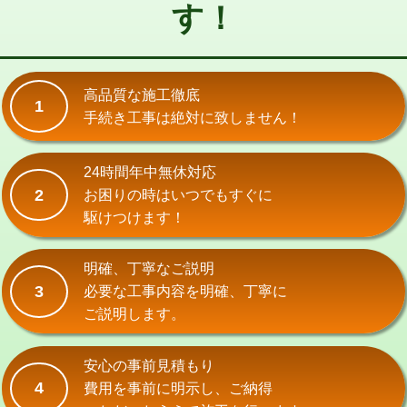
す！
交換・取付(単水栓（壁付・デッキ
13,200円+材料費
式）)
交換・取付(混合水栓（壁付・デッキ
16,500円+材料費
式・ワンホール）)
高品質な施工徹底
1
手続き工事は絶対に致しません！
交換・取付(排水栓・排水トラップ
22,000円+材料費
（P/S/ポップアップ））
24時間年中無休対応
交換・取付（その他部品）
11,000円+材料費
2
お困りの時はいつでもすぐに
持込商品取付（単水栓）
13,200円
駆けつけます！
持込商品取付（混合水栓）
16,500円
明確、丁寧なご説明
持込商品取付（浄水器・分岐水栓）
16,500円
3
必要な工事内容を明確、丁寧に
ご説明します。
給水管工事※（ホール加工)
16,500円
給水管工事※（バンド止め)
3,300円
安心の事前見積もり
4
費用を事前に明示し、ご納得
給水管工事※（支持金具設置)
5,500円