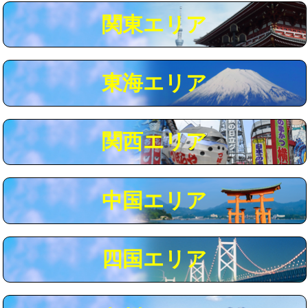
関東エリア
マス交換（深さ50㎝以上）
66,000円
コンクリート斫り（厚さ10㎝まで）
27,500円
東海エリア
コンクリート斫り（厚さ10㎝超え）
38,500円
モルタル補修（厚さ10㎝まで）
27,500円
モルタル補修（厚さ10㎝超え）
38,500円
関西エリア
追加人工
16,500円
廃棄・処分
現場見積
中国エリア
※給水管工事は20mmまでの価格です。
四国エリア