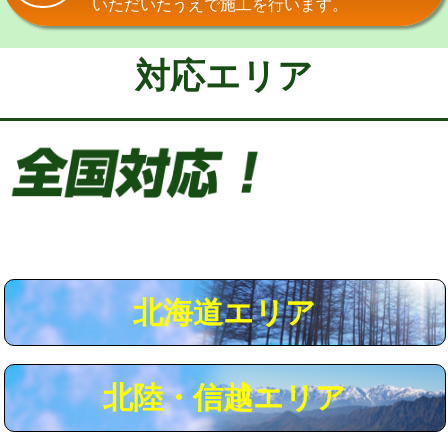
いただいたうえで施工を行います。
給水管工事※（保温材使用（バンド止
5,500円
め込み）)
対応エリア
給水管工事※（土の掘削・埋め戻し作
11,000円
業)
給水管工事※（塩ビ管（VP・HI）使
33,000円
用/3ｍまで)
給水管工事※（塩ビ管（VP・HI）使
+8,800円
用（追加）/3ｍ超え)
給水管工事※（ライニング鋼管・銅
44,000円
管・ポリ管・HT管使用/3ｍまで)
北海道エリア
給水管工事※（ライニング鋼管・銅
+8,800円
管・ポリ管・HT管使用/3ｍ超え)
北陸・信越エリア
マス交換（土の掘削・埋め戻し作業）
11,000円~
マス交換（深さ50㎝未満）
55,000円