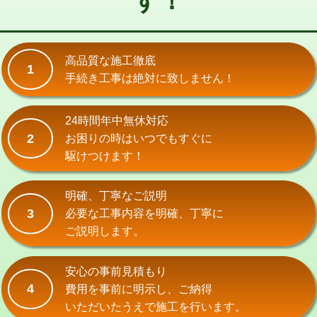
す！
式）)
交換・取付(混合水栓（壁付・デッキ
16,500円+材料費
式・ワンホール）)
高品質な施工徹底
1
手続き工事は絶対に致しません！
交換・取付(排水栓・排水トラップ
22,000円+材料費
（P/S/ポップアップ））
24時間年中無休対応
交換・取付（その他部品）
11,000円+材料費
2
お困りの時はいつでもすぐに
持込商品取付（単水栓）
13,200円
駆けつけます！
持込商品取付（混合水栓）
16,500円
明確、丁寧なご説明
持込商品取付（浄水器・分岐水栓）
16,500円
3
必要な工事内容を明確、丁寧に
ご説明します。
給水管工事※（ホール加工)
16,500円
給水管工事※（バンド止め)
3,300円
安心の事前見積もり
4
費用を事前に明示し、ご納得
給水管工事※（支持金具設置)
5,500円
いただいたうえで施工を行います。