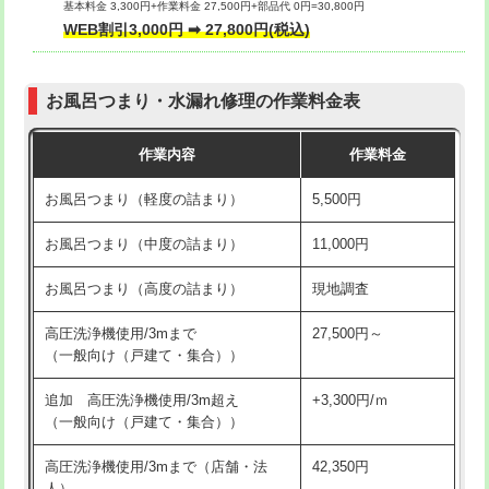
基本料金 3,300円+作業料金 27,500円+部品代 0円=30,800円
交換・取付（タンク）
22,000円+材料費
WEB割引3,000円 ➡ 27,800円(税込)
交換・取付（便器）
22,000円+材料費
お風呂つまり・水漏れ修理の作業料金表
交換・取付（普通便座）
11,000円+材料費
作業内容
作業料金
交換・取付（温水洗浄便座）
16,500円+材料費
お風呂つまり（軽度の詰まり）
5,500円
交換・取付(単水栓（壁付・デッキ
13,200円+材料費
式）)
お風呂つまり（中度の詰まり）
11,000円
交換・取付(混合水栓（壁付・デッキ
16,500円+材料費
お風呂つまり（高度の詰まり）
現地調査
式・ワンホール）)
高圧洗浄機使用/3mまで
27,500円～
交換・取付(排水栓・排水トラップ
22,000円+材料費
（一般向け（戸建て・集合））
（P/S/ポップアップ））
追加 高圧洗浄機使用/3m超え
+3,300円/ｍ
交換・取付（その他部品）
11,000円+材料費
（一般向け（戸建て・集合））
持込商品取付（単水栓）
13,200円
高圧洗浄機使用/3mまで（店舗・法
42,350円
人）