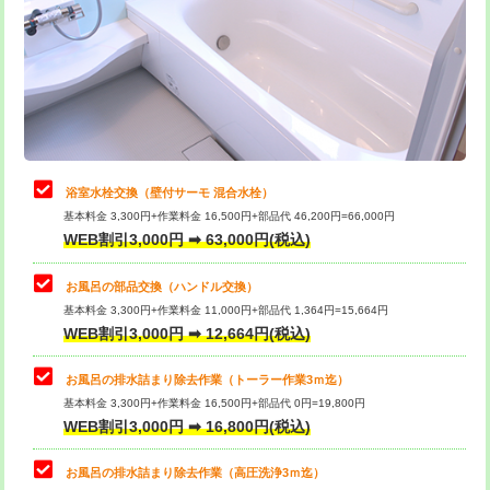
桝清掃
8,800円
止水・漏水調査・防水処理・清掃・修
11,000円
理・調整・分解・加工など（軽作業）
止水・漏水調査・防水処理・清掃・修
22,000円
理・調整・分解・加工など（中作業）
浴室水栓交換（壁付サーモ 混合水栓）
基本料金 3,300円+作業料金 16,500円+部品代 46,200円=66,000円
止水・漏水調査・防水処理・清掃・修
33,000円
WEB割引3,000円 ➡ 63,000円(税込)
理・調整・分解・加工など（重作業）
お風呂の部品交換（ハンドル交換）
トイレタンク脱着
16,500円
基本料金 3,300円+作業料金 11,000円+部品代 1,364円=15,664円
WEB割引3,000円 ➡ 12,664円(税込)
トイレ便器脱着
16,500円
タンクレストイレ脱着
33,000円
お風呂の排水詰まり除去作業（トーラー作業3ｍ迄）
基本料金 3,300円+作業料金 16,500円+部品代 0円=19,800円
小便器トイレ脱着
現地見積
WEB割引3,000円 ➡ 16,800円(税込)
その他部品の脱着
8,800円～
お風呂の排水詰まり除去作業（高圧洗浄3ｍ迄）