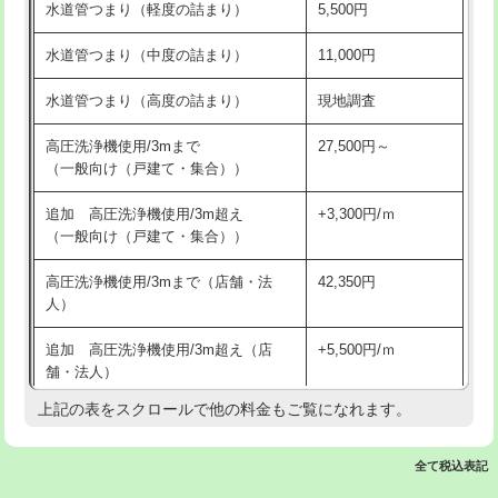
水道管つまり（軽度の詰まり）
5,500円
交換・取付(排水栓・排水トラップ
22,000円+材料費
洗面台設置
38,500円
（P/S/ポップアップ））
水道管つまり（中度の詰まり）
11,000円
化粧台設置
22,000円
交換・取付（その他部品）
11,000円+材料費
水道管つまり（高度の詰まり）
現地調査
追加人工
16,500円
持込商品取付（単水栓）
13,200円
高圧洗浄機使用/3mまで
27,500円～
廃棄・処分
現場見積
（一般向け（戸建て・集合））
持込商品取付（混合水栓）
16,500円
※給水管工事は20mmまでの価格です。
追加 高圧洗浄機使用/3m超え
+3,300円/ｍ
持込商品取付（浄水器・分岐水栓）
16,500円
（一般向け（戸建て・集合））
排水管工事（土の掘削・埋め戻し作
11,000円~
高圧洗浄機使用/3mまで（店舗・法
42,350円
業）
人）
排水管工事（排水管工事/3ｍまで）
55,000円
追加 高圧洗浄機使用/3m超え（店
+5,500円/ｍ
舗・法人）
排水管工事（追加 排水管工事/3ｍ超
+11,000円
え）
上記の表をスクロールで他の料金もご覧になれます。
高度高圧洗浄換
現地調査
マス交換（土の掘削・埋め戻し作業）
11,000円~
トーラー作業
16,500円
全て税込表記
マス交換（深さ50㎝未満）
55,000円