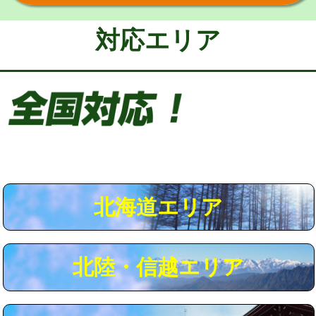
給水管工事※（保温材使用（バンド止
5,500円
め込み）)
対応エリア
給水管工事※（土の掘削・埋め戻し作
11,000円
業)
給水管工事※（塩ビ管（VP・HI）使
33,000円
用/3ｍまで)
給水管工事※（塩ビ管（VP・HI）使
+8,800円
用（追加）/3ｍ超え)
給水管工事※（ライニング鋼管・銅
44,000円
管・ポリ管・HT管使用/3ｍまで)
北海道エリア
給水管工事※（ライニング鋼管・銅
+8,800円
管・ポリ管・HT管使用/3ｍ超え)
北陸・信越エリア
マス交換（土の掘削・埋め戻し作業）
11,000円~
マス交換（深さ50㎝未満）
55,000円