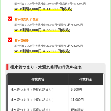
基本料金 3,300円+作業料金 110,000円+部品代 0円=113,300円
WEB割引3,000円 ➡ 110,300円(税込)
交換・取付（タンク）
22,000円+材料費
マス交換（深さ50㎝以上）
66,000円
交換・取付(単水栓（壁付・デッキ
13,200円+材料費
コンクリート斫り（厚さ10㎝まで）
27,500円
排水桝交換（1箇所）
式）)
基本料金 3,300円+作業料金 55,000円+部品代 0円=58,300円
コンクリート斫り（厚さ10㎝超え）
38,500円
WEB割引3,000円 ➡ 55,300円(税込)
交換・取付(混合水栓（壁付・デッキ
16,500円+材料費
式・ワンホール）)
モルタル補修（厚さ10㎝まで）
27,500円
排水管補修
基本料金 3,300円+作業料金 22,000円+部品代 0円=25,300円
交換・取付(排水栓・排水トラップ
22,000円+材料費
モルタル補修（厚さ10㎝超え）
38,500円
WEB割引3,000円 ➡ 22,300円(税込)
（P/S/ポップアップ））
台所シンク・作業台設置
現場見積
交換・取付（その他部品）
11,000円+材料費
排水管つまり・水漏れ修理の作業料金表
追加人工
16,500円
持込商品取付（単水栓）
13,200円
作業内容
作業料金
廃棄・処分
現場見積
持込商品取付（混合水栓）
16,500円
排水管つまり（軽度の詰まり）
5,500円
※給水管工事は20mmまでの価格です。
持込商品取付（浄水器・分岐水栓）
16,500円
排水管つまり（中度の詰まり）
11,000円
給水管工事※（ホール加工)
16,500円
排水管つまり（高度の詰まり）
現地調査