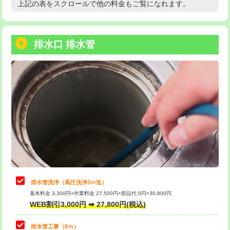
上記の表をスクロールで他の料金もご覧になれます。
高度高圧洗浄換
現地調査
用/3ｍまで)
トーラー作業
16,500円
給水管工事※（塩ビ管（VP・HI）使
+8,800円
用（追加）/3ｍ超え)
排水口 排水管
トーラー機使用/3mまで
33,000円
給水管工事※（ライニング鋼管・銅
44,000円
追加トーラー機使用/3m超え
+3,300円
管・ポリ管・HT管使用/3ｍまで)
カメラ調査
33,000円
給水管工事※（ライニング鋼管・銅
+8,800円
管・ポリ管・HT管使用/3ｍ超え)
桝清掃
8,800円
排水管工事（土の掘削・埋め戻し作
11,000円~
止水・漏水調査・防水処理・清掃・修
11,000円
業）
理・調整・分解・加工など（軽作業）
排水管工事（排水管工事/3ｍまで）
55,000円
止水・漏水調査・防水処理・清掃・修
22,000円
理・調整・分解・加工など（中作業）
排水管工事（追加 排水管工事/3ｍ超
+11,000円
排水管洗浄（高圧洗浄3ｍ迄）
え）
基本料金 3,300円+作業料金 27,500円+部品代 0円=30,800円
止水・漏水調査・防水処理・清掃・修
33,000円
WEB割引3,000円 ➡ 27,800円(税込)
理・調整・分解・加工など（重作業）
マス交換（土の掘削・埋め戻し作業）
11,000円~
排水管工事（8ｍ）
その他部品の脱着
8,800円～
マス交換（深さ50㎝未満）
55,000円