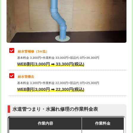
排水管工事（土の掘削・埋め戻し作
11,000円~
桝清掃
8,800円
業）
止水・漏水調査・防水処理・清掃・修
11,000円
排水管工事（排水管工事/3ｍまで）
55,000円
理・調整・分解・加工など（軽作業）
排水管工事（追加 排水管工事/3ｍ超
+11,000円
止水・漏水調査・防水処理・清掃・修
22,000円
え）
理・調整・分解・加工など（中作業）
給水管補修（3ｍ迄）
マス交換（土の掘削・埋め戻し作業）
11,000円~
基本料金 3,300円+作業料金 33,000円+部品代 0円=36,300円
止水・漏水調査・防水処理・清掃・修
33,000円
WEB割引3,000円 ➡ 33,300円(税込)
理・調整・分解・加工など（重作業）
マス交換（深さ50㎝未満）
55,000円
給水管撤去
その他部品の脱着
8,800円～
マス交換（深さ50㎝以上）
66,000円
基本料金 3,300円+作業料金 22,000円+部品代 0円=25,300円
WEB割引3,000円 ➡ 22,300円(税込)
交換・取付（タンク）
22,000円+材料費
コンクリート斫り（厚さ10㎝まで）
27,500円
交換・取付(単水栓（壁付・デッキ
13,200円+材料費
コンクリート斫り（厚さ10㎝超え）
38,500円
式）)
水道管つまり・水漏れ修理の作業料金表
モルタル補修（厚さ10㎝まで）
27,500円
交換・取付(混合水栓（壁付・デッキ
16,500円+材料費
作業内容
作業料金
式・ワンホール）)
モルタル補修（厚さ10㎝超え）
38,500円