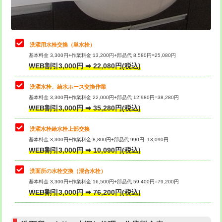
理・調整・分解・加工など（軽作業）
給水管工事※（ライニング鋼管・銅
44,000円
管・ポリ管・HT管使用/3ｍまで)
止水・漏水調査・防水処理・清掃・修
22,000円
理・調整・分解・加工など（中作業）
給水管工事※（ライニング鋼管・銅
+8,800円
洗濯用水栓交換（単水栓）
管・ポリ管・HT管使用/3ｍ超え)
基本料金 3,300円+作業料金 13,200円+部品代 8,580円=25,080円
止水・漏水調査・防水処理・清掃・修
33,000円
WEB割引3,000円 ➡ 22,080円(税込)
理・調整・分解・加工など（重作業）
排水管工事（土の掘削・埋め戻し作
11,000円~
業）
洗濯水栓、給水ホース交換作業
キッチンタンク脱着
16,500円
基本料金 3,300円+作業料金 22,000円+部品代 12,980円=38,280円
排水管工事（排水管工事/3ｍまで）
55,000円
WEB割引3,000円 ➡ 35,280円(税込)
その他部品の脱着
8,800円～
排水管工事（追加 排水管工事/3ｍ超
+11,000円
交換・取付（タンク）
22,000円+材料費
洗濯水栓給水栓上部交換
え）
基本料金 3,300円+作業料金 8,800円+部品代 990円=13,090円
交換・取付(単水栓（壁付・デッキ
13,200円+材料費
WEB割引3,000円 ➡ 10,090円(税込)
マス交換（土の掘削・埋め戻し作業）
11,000円~
式）)
洗面所の水栓交換（混合水栓）
マス交換（深さ50㎝未満）
55,000円
交換・取付(混合水栓（壁付・デッキ
16,500円+材料費
基本料金 3,300円+作業料金 16,500円+部品代 59,400円=79,200円
式・ワンホール）)
WEB割引3,000円 ➡ 76,200円(税込)
マス交換（深さ50㎝以上）
66,000円
交換・取付(排水栓・排水トラップ
22,000円+材料費
コンクリート斫り（厚さ10㎝まで）
27,500円
（P/S/ポップアップ））