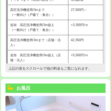
高圧洗浄機使用/3mまで
27,500円～
（一般向け（戸建て・集合））
追加 高圧洗浄機使用/3m超え
+3,300円/ｍ
（一般向け（戸建て・集合））
高圧洗浄機使用/3mまで（店舗・法
42,350円
人）
追加 高圧洗浄機使用/3m超え（店
+5,500円/ｍ
舗・法人）
上記の表をスクロールで他の料金もご覧になれます。
高度高圧洗浄換
現地調査
トーラー作業
16,500円
お風呂
トーラー機使用/3mまで
33,000円
追加トーラー機使用/3m超え
+3,300円
カメラ調査
33,000円