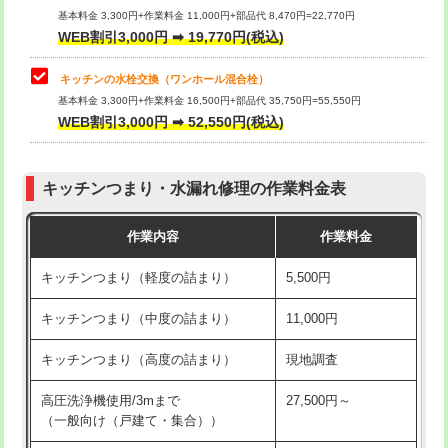
用/3ｍまで)
基本料金 3,300円+作業料金 11,000円+部品代 8,470円=22,770円
止水・漏水調査・防水処理・清掃・修
33,000円
WEB割引3,000円 ➡ 19,770円(税込)
理・調整・分解・加工など（重作業）
給水管工事※（塩ビ管（VP・HI）使
+8,800円
用（追加）/3ｍ超え)
キッチンの水栓交換（ワンホール混合栓）
お風呂タンク脱着
16,500円
基本料金 3,300円+作業料金 16,500円+部品代 35,750円=55,550円
給水管工事※（ライニング鋼管・銅
44,000円
WEB割引3,000円 ➡ 52,550円(税込)
その他部品の脱着
8,800円～
管・ポリ管・HT管使用/3ｍまで)
交換・取付（タンク）
22,000円+材料費
給水管工事※（ライニング鋼管・銅
+8,800円
管・ポリ管・HT管使用/3ｍ超え)
キッチンつまり・水漏れ修理の作業料金表
交換・取付(単水栓（壁付・デッキ
13,200円+材料費
式）)
排水管工事（土の掘削・埋め戻し作
11,000円~
作業内容
作業料金
業）
交換・取付(混合水栓（壁付・デッキ
16,500円+材料費
キッチンつまり（軽度の詰まり）
5,500円
式・ワンホール）)
排水管工事（排水管工事/3ｍまで）
55,000円
キッチンつまり（中度の詰まり）
11,000円
交換・取付(排水栓・排水トラップ
22,000円+材料費
排水管工事（追加 排水管工事/3ｍ超
+11,000円
（P/S/ポップアップ））
え）
キッチンつまり（高度の詰まり）
現地調査
交換・取付（その他部品）
11,000円+材料費
マス交換（土の掘削・埋め戻し作業）
11,000円~
高圧洗浄機使用/3mまで
27,500円～
（一般向け（戸建て・集合））
持込商品取付（単水栓）
13,200円
マス交換（深さ50㎝未満）
55,000円