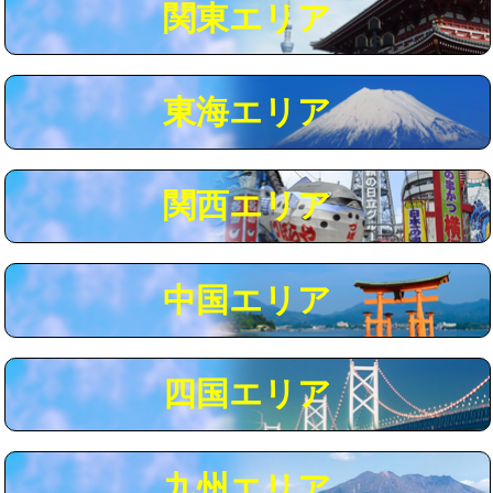
関東エリア
マス交換（深さ50㎝以上）
66,000円
コンクリート斫り（厚さ10㎝まで）
27,500円
東海エリア
コンクリート斫り（厚さ10㎝超え）
38,500円
モルタル補修（厚さ10㎝まで）
27,500円
モルタル補修（厚さ10㎝超え）
38,500円
関西エリア
追加人工
16,500円
廃棄・処分
現場見積
中国エリア
※給水管工事は20mmまでの価格です。
四国エリア
九州エリア