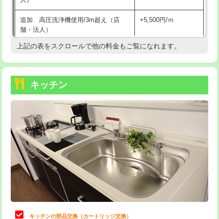
持込商品取付（混合水栓）
16,500円
追加 高圧洗浄機使用/3m超え（店
+5,500円/ｍ
持込商品取付（浄水器・分岐水栓）
16,500円
舗・法人）
持込商品取付（温水洗浄便座）
22,000円
上記の表をスクロールで他の料金もご覧になれます。
高度高圧洗浄換
現地調査
持込商品取付（普通便座⇔温水洗浄便
22,000円
トーラー作業
16,500円
座）
キッチン
トーラー機使用/3mまで
33,000円
給水管工事※（ホール加工)
16,500円
追加トーラー機使用/3m超え
+3,300円
給水管工事※（バンド止め)
3,300円
カメラ調査
33,000円
給水管工事※（支持金具設置)
5,500円
桝清掃
8,800円
給水管工事※（保温材使用（バンド止
5,500円
め込み）)
止水・漏水調査・防水処理・清掃・修
11,000円
理・調整・分解・加工など（軽作業）
給水管工事※（土の掘削・埋め戻し作
11,000円
業)
止水・漏水調査・防水処理・清掃・修
22,000円
理・調整・分解・加工など（中作業）
給水管工事※（塩ビ管（VP・HI）使
33,000円
キッチンの部品交換（カートリッジ交換）