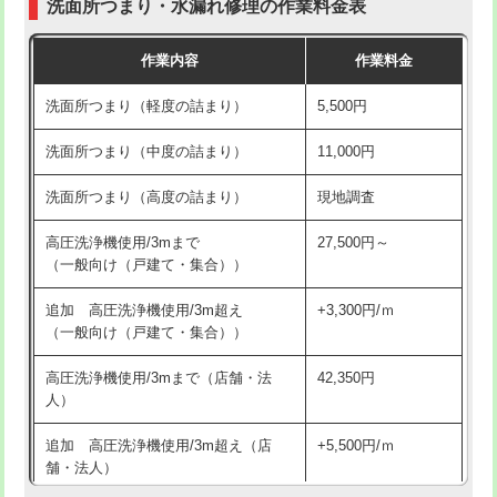
洗面所つまり・水漏れ修理の作業料金表
コンクリート斫り（厚さ10㎝超え）
38,500円
交換・取付（その他部品）
11,000円+材料費
作業内容
作業料金
モルタル補修（厚さ10㎝まで）
27,500円
持込商品取付（単水栓）
13,200円
洗面所つまり（軽度の詰まり）
5,500円
モルタル補修（厚さ10㎝超え）
38,500円
持込商品取付（混合水栓）
16,500円
洗面所つまり（中度の詰まり）
11,000円
洗面台設置
38,500円
持込商品取付（浄水器・分岐水栓）
16,500円
洗面所つまり（高度の詰まり）
現地調査
バスタブ設置
現場見積
給水管工事※（ホール加工)
16,500円
高圧洗浄機使用/3mまで
27,500円～
追加人工
16,500円
（一般向け（戸建て・集合））
給水管工事※（バンド止め)
3,300円
廃棄・処分
現場見積
追加 高圧洗浄機使用/3m超え
+3,300円/ｍ
給水管工事※（支持金具設置)
5,500円
（一般向け（戸建て・集合））
※給水管工事は20mmまでの価格です。
給水管工事※（保温材使用（バンド止
5,500円
高圧洗浄機使用/3mまで（店舗・法
42,350円
め込み）)
人）
給水管工事※（土の掘削・埋め戻し作
11,000円
追加 高圧洗浄機使用/3m超え（店
+5,500円/ｍ
業)
舗・法人）
給水管工事※（塩ビ管（VP・HI）使
33,000円