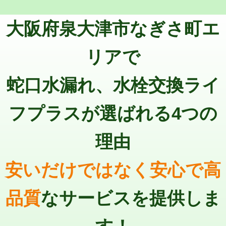
トーラー機使用/3mまで
33,000円
マス交換（深さ50㎝以上）
66,000円
大阪府泉大津市なぎさ町エ
追加トーラー機使用/3m超え
+3,300円
コンクリート斫り（厚さ10㎝まで）
27,500円
カメラ調査
33,000円
リアで
コンクリート斫り（厚さ10㎝超え）
38,500円
桝清掃
8,800円
蛇口水漏れ、水栓交換ライ
モルタル補修（厚さ10㎝まで）
27,500円
止水・漏水調査・防水処理・清掃・修
11,000円
理・調整・分解・加工など（軽作業）
モルタル補修（厚さ10㎝超え）
38,500円
フプラスが選ばれる4つの
止水・漏水調査・防水処理・清掃・修
22,000円
追加人工
16,500円
理・調整・分解・加工など（中作業）
理由
廃棄・処分
現場見積
止水・漏水調査・防水処理・清掃・修
33,000円
理・調整・分解・加工など（重作業）
安いだけではなく安心で高
その他部品の脱着
8,800円～
品質
なサービスを提供しま
交換・取付（タンク）
22,000円+材料費
交換・取付(単水栓（壁付・デッキ
13,200円+材料費