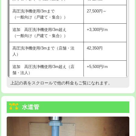
給水管工事※（バンド止め)
3,300円
高圧洗浄機使用/3mまで
27,500円～
（一般向け（戸建て・集合））
給水管工事※（支持金具設置)
5,500円
追加 高圧洗浄機使用/3m超え
+3,300円/ｍ
給水管工事※（保温材使用（バンド止
5,500円
（一般向け（戸建て・集合））
め込み）)
高圧洗浄機使用/3mまで（店舗・法
42,350円
給水管工事※（土の掘削・埋め戻し作
11,000円
人）
業)
追加 高圧洗浄機使用/3m超え（店
+5,500円/ｍ
給水管工事※（塩ビ管（VP・HI）使
33,000円
舗・法人）
用/3ｍまで)
上記の表をスクロールで他の料金もご覧になれます。
高度高圧洗浄換
現地調査
給水管工事※（塩ビ管（VP・HI）使
+8,800円
用（追加）/3ｍ超え)
トーラー作業
16,500円
給水管工事※（ライニング鋼管・銅
44,000円
水道管
トーラー機使用/3mまで
33,000円
管・ポリ管・HT管使用/3ｍまで)
追加トーラー機使用/3m超え
+3,300円
給水管工事※（ライニング鋼管・銅
+8,800円
管・ポリ管・HT管使用/3ｍ超え)
カメラ調査
33,000円