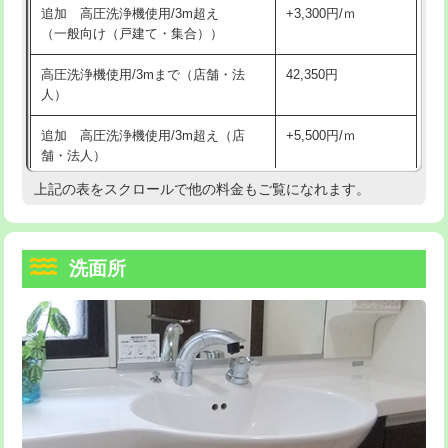
追加 高圧洗浄機使用/3m超え
+3,300円/ｍ
持込商品取付（混合水栓）
16,500円
マス交換（深さ50㎝以上）
66,000円
（一般向け（戸建て・集合））
持込商品取付（浄水器・分岐水栓）
16,500円
コンクリート斫り（厚さ10㎝まで）
27,500円
高圧洗浄機使用/3mまで（店舗・法
42,350円
人）
給水管工事※（ホール加工)
16,500円
コンクリート斫り（厚さ10㎝超え）
38,500円
追加 高圧洗浄機使用/3m超え（店
+5,500円/ｍ
給水管工事※（バンド止め)
3,300円
モルタル補修（厚さ10㎝まで）
27,500円
舗・法人）
給水管工事※（支持金具設置)
5,500円
モルタル補修（厚さ10㎝超え）
38,500円
上記の表をスクロールで他の料金もご覧になれます。
高度高圧洗浄換
現地調査
給水管工事※（保温材使用（バンド止
5,500円
洗面台設置
38,500円
トーラー作業
16,500円
め込み）)
洗面所
追加人工
16,500円
トーラー機使用/3mまで
33,000円
給水管工事※（土の掘削・埋め戻し作
11,000円
業)
廃棄・処分
現場見積
追加トーラー機使用/3m超え
+3,300円
給水管工事※（塩ビ管（VP・HI）使
33,000円
※給水管工事は20mmまでの価格です。
カメラ調査
33,000円
用/3ｍまで)
桝清掃
8,800円
給水管工事※（塩ビ管（VP・HI）使
+8,800円
用（追加）/3ｍ超え)
止水・漏水調査・防水処理・清掃・修
11,000円