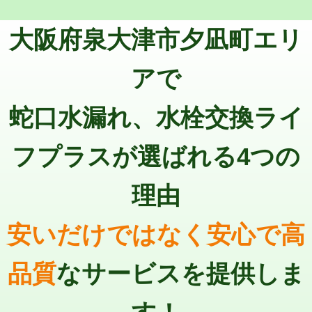
トーラー機使用/3mまで
33,000円
マス交換（深さ50㎝以上）
66,000円
大阪府泉大津市夕凪町エリ
追加トーラー機使用/3m超え
+3,300円
コンクリート斫り（厚さ10㎝まで）
27,500円
カメラ調査
33,000円
アで
コンクリート斫り（厚さ10㎝超え）
38,500円
桝清掃
8,800円
蛇口水漏れ、水栓交換ライ
モルタル補修（厚さ10㎝まで）
27,500円
止水・漏水調査・防水処理・清掃・修
11,000円
理・調整・分解・加工など（軽作業）
モルタル補修（厚さ10㎝超え）
38,500円
フプラスが選ばれる4つの
止水・漏水調査・防水処理・清掃・修
22,000円
追加人工
16,500円
理・調整・分解・加工など（中作業）
理由
廃棄・処分
現場見積
止水・漏水調査・防水処理・清掃・修
33,000円
理・調整・分解・加工など（重作業）
安いだけではなく安心で高
その他部品の脱着
8,800円～
品質
なサービスを提供しま
交換・取付（タンク）
22,000円+材料費
交換・取付(単水栓（壁付・デッキ
13,200円+材料費