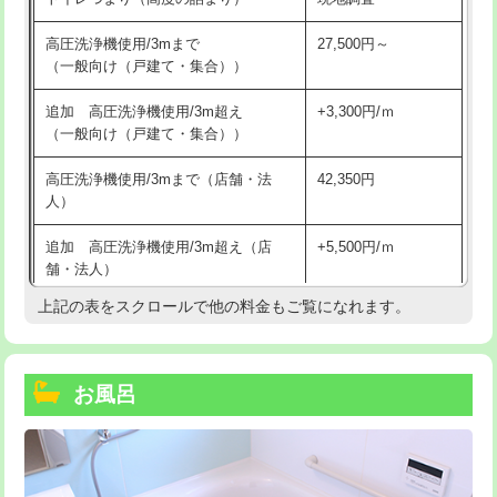
高圧洗浄機使用/3mまで
27,500円～
（一般向け（戸建て・集合））
追加 高圧洗浄機使用/3m超え
+3,300円/ｍ
（一般向け（戸建て・集合））
高圧洗浄機使用/3mまで（店舗・法
42,350円
人）
追加 高圧洗浄機使用/3m超え（店
+5,500円/ｍ
舗・法人）
上記の表をスクロールで他の料金もご覧になれます。
高度高圧洗浄換
現地調査
トーラー作業
16,500円
お風呂
トーラー機使用/3mまで
33,000円
追加トーラー機使用/3m超え
+3,300円
カメラ調査
33,000円