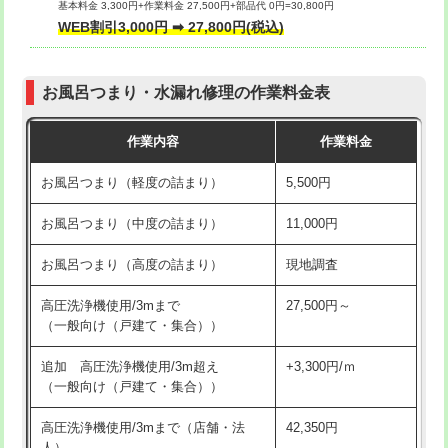
基本料金 3,300円+作業料金 27,500円+部品代 0円=30,800円
交換・取付（タンク）
22,000円+材料費
WEB割引3,000円 ➡ 27,800円(税込)
交換・取付（便器）
22,000円+材料費
お風呂つまり・水漏れ修理の作業料金表
交換・取付（普通便座）
11,000円+材料費
作業内容
作業料金
交換・取付（温水洗浄便座）
16,500円+材料費
お風呂つまり（軽度の詰まり）
5,500円
交換・取付(単水栓（壁付・デッキ
13,200円+材料費
式）)
お風呂つまり（中度の詰まり）
11,000円
交換・取付(混合水栓（壁付・デッキ
16,500円+材料費
お風呂つまり（高度の詰まり）
現地調査
式・ワンホール）)
高圧洗浄機使用/3mまで
27,500円～
交換・取付(排水栓・排水トラップ
22,000円+材料費
（一般向け（戸建て・集合））
（P/S/ポップアップ））
追加 高圧洗浄機使用/3m超え
+3,300円/ｍ
交換・取付（その他部品）
11,000円+材料費
（一般向け（戸建て・集合））
持込商品取付（単水栓）
13,200円
高圧洗浄機使用/3mまで（店舗・法
42,350円
人）