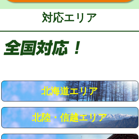
給水管工事※（保温材使用（バンド止
5,500円
め込み）)
対応エリア
給水管工事※（土の掘削・埋め戻し作
11,000円
業)
給水管工事※（塩ビ管（VP・HI）使
33,000円
用/3ｍまで)
給水管工事※（塩ビ管（VP・HI）使
+8,800円
用（追加）/3ｍ超え)
給水管工事※（ライニング鋼管・銅
44,000円
管・ポリ管・HT管使用/3ｍまで)
北海道エリア
給水管工事※（ライニング鋼管・銅
+8,800円
管・ポリ管・HT管使用/3ｍ超え)
北陸・信越エリア
マス交換（土の掘削・埋め戻し作業）
11,000円~
マス交換（深さ50㎝未満）
55,000円