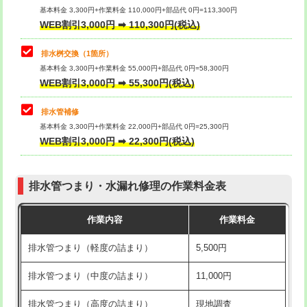
基本料金 3,300円+作業料金 110,000円+部品代 0円=113,300円
WEB割引3,000円 ➡ 110,300円(税込)
交換・取付（タンク）
22,000円+材料費
マス交換（深さ50㎝以上）
66,000円
交換・取付(単水栓（壁付・デッキ
13,200円+材料費
コンクリート斫り（厚さ10㎝まで）
27,500円
排水桝交換（1箇所）
式）)
基本料金 3,300円+作業料金 55,000円+部品代 0円=58,300円
コンクリート斫り（厚さ10㎝超え）
38,500円
WEB割引3,000円 ➡ 55,300円(税込)
交換・取付(混合水栓（壁付・デッキ
16,500円+材料費
式・ワンホール）)
モルタル補修（厚さ10㎝まで）
27,500円
排水管補修
基本料金 3,300円+作業料金 22,000円+部品代 0円=25,300円
交換・取付(排水栓・排水トラップ
22,000円+材料費
モルタル補修（厚さ10㎝超え）
38,500円
WEB割引3,000円 ➡ 22,300円(税込)
（P/S/ポップアップ））
台所シンク・作業台設置
現場見積
交換・取付（その他部品）
11,000円+材料費
排水管つまり・水漏れ修理の作業料金表
追加人工
16,500円
持込商品取付（単水栓）
13,200円
作業内容
作業料金
廃棄・処分
現場見積
持込商品取付（混合水栓）
16,500円
排水管つまり（軽度の詰まり）
5,500円
※給水管工事は20mmまでの価格です。
持込商品取付（浄水器・分岐水栓）
16,500円
排水管つまり（中度の詰まり）
11,000円
給水管工事※（ホール加工)
16,500円
排水管つまり（高度の詰まり）
現地調査