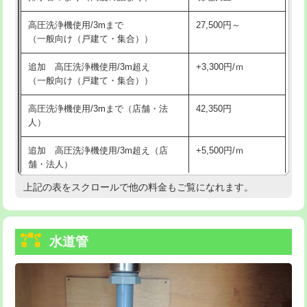
給水管工事※（バンド止め)
3,300円
高圧洗浄機使用/3mまで
27,500円～
（一般向け（戸建て・集合））
給水管工事※（支持金具設置)
5,500円
追加 高圧洗浄機使用/3m超え
+3,300円/ｍ
給水管工事※（保温材使用（バンド止
5,500円
（一般向け（戸建て・集合））
め込み）)
高圧洗浄機使用/3mまで（店舗・法
42,350円
給水管工事※（土の掘削・埋め戻し作
11,000円
人）
業)
追加 高圧洗浄機使用/3m超え（店
+5,500円/ｍ
給水管工事※（塩ビ管（VP・HI）使
33,000円
舗・法人）
用/3ｍまで)
上記の表をスクロールで他の料金もご覧になれます。
高度高圧洗浄換
現地調査
給水管工事※（塩ビ管（VP・HI）使
+8,800円
用（追加）/3ｍ超え)
トーラー作業
16,500円
給水管工事※（ライニング鋼管・銅
44,000円
水道管
トーラー機使用/3mまで
33,000円
管・ポリ管・HT管使用/3ｍまで)
追加トーラー機使用/3m超え
+3,300円
給水管工事※（ライニング鋼管・銅
+8,800円
管・ポリ管・HT管使用/3ｍ超え)
カメラ調査
33,000円