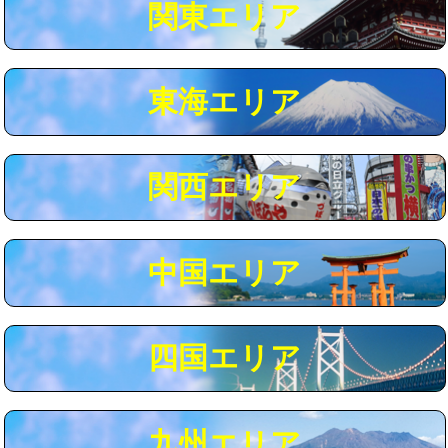
関東エリア
マス交換（深さ50㎝以上）
66,000円
コンクリート斫り（厚さ10㎝まで）
27,500円
東海エリア
コンクリート斫り（厚さ10㎝超え）
38,500円
モルタル補修（厚さ10㎝まで）
27,500円
モルタル補修（厚さ10㎝超え）
38,500円
関西エリア
追加人工
16,500円
廃棄・処分
現場見積
中国エリア
※給水管工事は20mmまでの価格です。
四国エリア
九州エリア