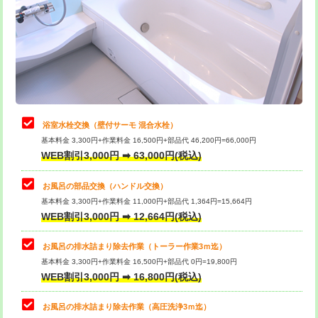
桝清掃
8,800円
止水・漏水調査・防水処理・清掃・修
11,000円
理・調整・分解・加工など（軽作業）
止水・漏水調査・防水処理・清掃・修
22,000円
理・調整・分解・加工など（中作業）
浴室水栓交換（壁付サーモ 混合水栓）
基本料金 3,300円+作業料金 16,500円+部品代 46,200円=66,000円
止水・漏水調査・防水処理・清掃・修
33,000円
WEB割引3,000円 ➡ 63,000円(税込)
理・調整・分解・加工など（重作業）
お風呂の部品交換（ハンドル交換）
トイレタンク脱着
16,500円
基本料金 3,300円+作業料金 11,000円+部品代 1,364円=15,664円
WEB割引3,000円 ➡ 12,664円(税込)
トイレ便器脱着
16,500円
タンクレストイレ脱着
33,000円
お風呂の排水詰まり除去作業（トーラー作業3ｍ迄）
基本料金 3,300円+作業料金 16,500円+部品代 0円=19,800円
小便器トイレ脱着
現地見積
WEB割引3,000円 ➡ 16,800円(税込)
その他部品の脱着
8,800円～
お風呂の排水詰まり除去作業（高圧洗浄3ｍ迄）