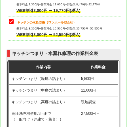
用/3ｍまで)
基本料金 3,300円+作業料金 11,000円+部品代 8,470円=22,770円
止水・漏水調査・防水処理・清掃・修
33,000円
WEB割引3,000円 ➡ 19,770円(税込)
理・調整・分解・加工など（重作業）
給水管工事※（塩ビ管（VP・HI）使
+8,800円
用（追加）/3ｍ超え)
キッチンの水栓交換（ワンホール混合栓）
お風呂タンク脱着
16,500円
基本料金 3,300円+作業料金 16,500円+部品代 35,750円=55,550円
給水管工事※（ライニング鋼管・銅
44,000円
WEB割引3,000円 ➡ 52,550円(税込)
その他部品の脱着
8,800円～
管・ポリ管・HT管使用/3ｍまで)
交換・取付（タンク）
22,000円+材料費
給水管工事※（ライニング鋼管・銅
+8,800円
管・ポリ管・HT管使用/3ｍ超え)
キッチンつまり・水漏れ修理の作業料金表
交換・取付(単水栓（壁付・デッキ
13,200円+材料費
式）)
排水管工事（土の掘削・埋め戻し作
11,000円~
作業内容
作業料金
業）
交換・取付(混合水栓（壁付・デッキ
16,500円+材料費
キッチンつまり（軽度の詰まり）
5,500円
式・ワンホール）)
排水管工事（排水管工事/3ｍまで）
55,000円
キッチンつまり（中度の詰まり）
11,000円
交換・取付(排水栓・排水トラップ
22,000円+材料費
排水管工事（追加 排水管工事/3ｍ超
+11,000円
（P/S/ポップアップ））
え）
キッチンつまり（高度の詰まり）
現地調査
交換・取付（その他部品）
11,000円+材料費
マス交換（土の掘削・埋め戻し作業）
11,000円~
高圧洗浄機使用/3mまで
27,500円～
（一般向け（戸建て・集合））
持込商品取付（単水栓）
13,200円
マス交換（深さ50㎝未満）
55,000円