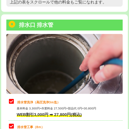
上記の表をスクロールで他の料金もご覧になれます。
高度高圧洗浄換
現地調査
用/3ｍまで)
トーラー作業
16,500円
給水管工事※（塩ビ管（VP・HI）使
+8,800円
用（追加）/3ｍ超え)
排水口 排水管
トーラー機使用/3mまで
33,000円
給水管工事※（ライニング鋼管・銅
44,000円
追加トーラー機使用/3m超え
+3,300円
管・ポリ管・HT管使用/3ｍまで)
カメラ調査
33,000円
給水管工事※（ライニング鋼管・銅
+8,800円
管・ポリ管・HT管使用/3ｍ超え)
桝清掃
8,800円
排水管工事（土の掘削・埋め戻し作
11,000円~
止水・漏水調査・防水処理・清掃・修
11,000円
業）
理・調整・分解・加工など（軽作業）
排水管工事（排水管工事/3ｍまで）
55,000円
止水・漏水調査・防水処理・清掃・修
22,000円
理・調整・分解・加工など（中作業）
排水管工事（追加 排水管工事/3ｍ超
+11,000円
排水管洗浄（高圧洗浄3ｍ迄）
え）
基本料金 3,300円+作業料金 27,500円+部品代 0円=30,800円
止水・漏水調査・防水処理・清掃・修
33,000円
WEB割引3,000円 ➡ 27,800円(税込)
理・調整・分解・加工など（重作業）
マス交換（土の掘削・埋め戻し作業）
11,000円~
排水管工事（8ｍ）
その他部品の脱着
8,800円～
マス交換（深さ50㎝未満）
55,000円