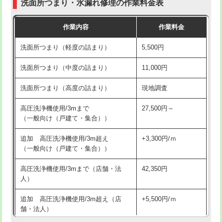
洗面所つまり・水漏れ修理の作業料金表
コンクリート斫り（厚さ10㎝超え）
38,500円
交換・取付（その他部品）
11,000円+材料費
作業内容
作業料金
モルタル補修（厚さ10㎝まで）
27,500円
持込商品取付（単水栓）
13,200円
洗面所つまり（軽度の詰まり）
5,500円
モルタル補修（厚さ10㎝超え）
38,500円
持込商品取付（混合水栓）
16,500円
洗面所つまり（中度の詰まり）
11,000円
洗面台設置
38,500円
持込商品取付（浄水器・分岐水栓）
16,500円
洗面所つまり（高度の詰まり）
現地調査
バスタブ設置
現場見積
給水管工事※（ホール加工)
16,500円
高圧洗浄機使用/3mまで
27,500円～
追加人工
16,500円
（一般向け（戸建て・集合））
給水管工事※（バンド止め)
3,300円
廃棄・処分
現場見積
追加 高圧洗浄機使用/3m超え
+3,300円/ｍ
給水管工事※（支持金具設置)
5,500円
（一般向け（戸建て・集合））
※給水管工事は20mmまでの価格です。
給水管工事※（保温材使用（バンド止
5,500円
高圧洗浄機使用/3mまで（店舗・法
42,350円
め込み）)
人）
給水管工事※（土の掘削・埋め戻し作
11,000円
追加 高圧洗浄機使用/3m超え（店
+5,500円/ｍ
業)
舗・法人）
給水管工事※（塩ビ管（VP・HI）使
33,000円