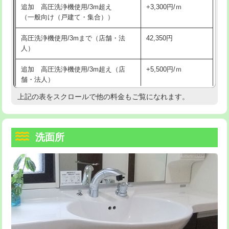
追加 高圧洗浄機使用/3m超え
+3,300円/ｍ
持込商品取付（混合水栓）
16,500円
マス交換（深さ50㎝以上）
66,000円
（一般向け（戸建て・集合））
持込商品取付（浄水器・分岐水栓）
16,500円
コンクリート斫り（厚さ10㎝まで）
27,500円
高圧洗浄機使用/3mまで（店舗・法
42,350円
人）
給水管工事※（ホール加工)
16,500円
コンクリート斫り（厚さ10㎝超え）
38,500円
追加 高圧洗浄機使用/3m超え（店
+5,500円/ｍ
給水管工事※（バンド止め)
3,300円
モルタル補修（厚さ10㎝まで）
27,500円
舗・法人）
給水管工事※（支持金具設置)
5,500円
モルタル補修（厚さ10㎝超え）
38,500円
上記の表をスクロールで他の料金もご覧になれます。
高度高圧洗浄換
現地調査
給水管工事※（保温材使用（バンド止
5,500円
洗面台設置
38,500円
トーラー作業
16,500円
め込み）)
洗面所
追加人工
16,500円
トーラー機使用/3mまで
33,000円
給水管工事※（土の掘削・埋め戻し作
11,000円
業)
廃棄・処分
現場見積
追加トーラー機使用/3m超え
+3,300円
給水管工事※（塩ビ管（VP・HI）使
33,000円
※給水管工事は20mmまでの価格です。
カメラ調査
33,000円
用/3ｍまで)
桝清掃
8,800円
給水管工事※（塩ビ管（VP・HI）使
+8,800円
用（追加）/3ｍ超え)
止水・漏水調査・防水処理・清掃・修
11,000円