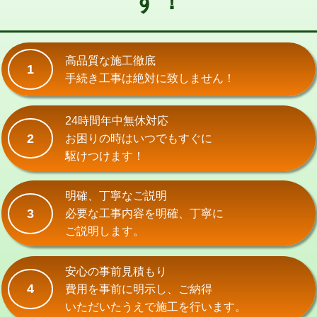
す！
式）)
交換・取付(混合水栓（壁付・デッキ
16,500円+材料費
式・ワンホール）)
高品質な施工徹底
1
手続き工事は絶対に致しません！
交換・取付(排水栓・排水トラップ
22,000円+材料費
（P/S/ポップアップ））
24時間年中無休対応
交換・取付（その他部品）
11,000円+材料費
2
お困りの時はいつでもすぐに
持込商品取付（単水栓）
13,200円
駆けつけます！
持込商品取付（混合水栓）
16,500円
明確、丁寧なご説明
持込商品取付（浄水器・分岐水栓）
16,500円
3
必要な工事内容を明確、丁寧に
ご説明します。
給水管工事※（ホール加工)
16,500円
給水管工事※（バンド止め)
3,300円
安心の事前見積もり
4
費用を事前に明示し、ご納得
給水管工事※（支持金具設置)
5,500円
いただいたうえで施工を行います。