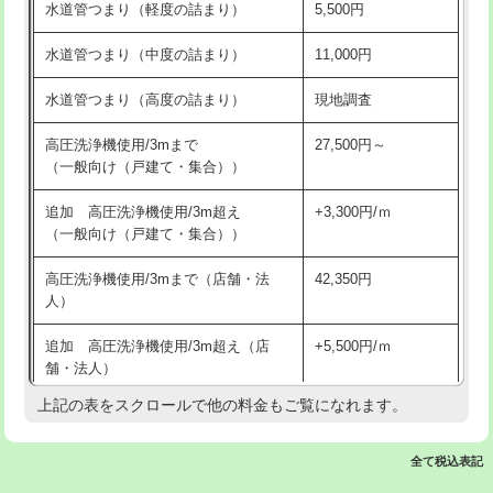
水道管つまり（軽度の詰まり）
5,500円
交換・取付(排水栓・排水トラップ
22,000円+材料費
洗面台設置
38,500円
（P/S/ポップアップ））
水道管つまり（中度の詰まり）
11,000円
化粧台設置
22,000円
交換・取付（その他部品）
11,000円+材料費
水道管つまり（高度の詰まり）
現地調査
追加人工
16,500円
持込商品取付（単水栓）
13,200円
高圧洗浄機使用/3mまで
27,500円～
廃棄・処分
現場見積
（一般向け（戸建て・集合））
持込商品取付（混合水栓）
16,500円
※給水管工事は20mmまでの価格です。
追加 高圧洗浄機使用/3m超え
+3,300円/ｍ
持込商品取付（浄水器・分岐水栓）
16,500円
（一般向け（戸建て・集合））
排水管工事（土の掘削・埋め戻し作
11,000円~
高圧洗浄機使用/3mまで（店舗・法
42,350円
業）
人）
排水管工事（排水管工事/3ｍまで）
55,000円
追加 高圧洗浄機使用/3m超え（店
+5,500円/ｍ
舗・法人）
排水管工事（追加 排水管工事/3ｍ超
+11,000円
え）
上記の表をスクロールで他の料金もご覧になれます。
高度高圧洗浄換
現地調査
マス交換（土の掘削・埋め戻し作業）
11,000円~
トーラー作業
16,500円
全て税込表記
マス交換（深さ50㎝未満）
55,000円