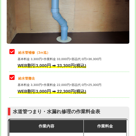
排水管工事（土の掘削・埋め戻し作
11,000円~
桝清掃
8,800円
業）
止水・漏水調査・防水処理・清掃・修
11,000円
排水管工事（排水管工事/3ｍまで）
55,000円
理・調整・分解・加工など（軽作業）
排水管工事（追加 排水管工事/3ｍ超
+11,000円
止水・漏水調査・防水処理・清掃・修
22,000円
え）
理・調整・分解・加工など（中作業）
給水管補修（3ｍ迄）
マス交換（土の掘削・埋め戻し作業）
11,000円~
基本料金 3,300円+作業料金 33,000円+部品代 0円=36,300円
止水・漏水調査・防水処理・清掃・修
33,000円
WEB割引3,000円 ➡ 33,300円(税込)
理・調整・分解・加工など（重作業）
マス交換（深さ50㎝未満）
55,000円
給水管撤去
その他部品の脱着
8,800円～
マス交換（深さ50㎝以上）
66,000円
基本料金 3,300円+作業料金 22,000円+部品代 0円=25,300円
WEB割引3,000円 ➡ 22,300円(税込)
交換・取付（タンク）
22,000円+材料費
コンクリート斫り（厚さ10㎝まで）
27,500円
交換・取付(単水栓（壁付・デッキ
13,200円+材料費
コンクリート斫り（厚さ10㎝超え）
38,500円
式）)
水道管つまり・水漏れ修理の作業料金表
モルタル補修（厚さ10㎝まで）
27,500円
交換・取付(混合水栓（壁付・デッキ
16,500円+材料費
作業内容
作業料金
式・ワンホール）)
モルタル補修（厚さ10㎝超え）
38,500円