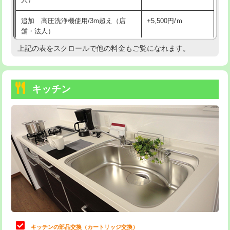
持込商品取付（混合水栓）
16,500円
追加 高圧洗浄機使用/3m超え（店
+5,500円/ｍ
持込商品取付（浄水器・分岐水栓）
16,500円
舗・法人）
持込商品取付（温水洗浄便座）
22,000円
上記の表をスクロールで他の料金もご覧になれます。
高度高圧洗浄換
現地調査
持込商品取付（普通便座⇔温水洗浄便
22,000円
トーラー作業
16,500円
座）
キッチン
トーラー機使用/3mまで
33,000円
給水管工事※（ホール加工)
16,500円
追加トーラー機使用/3m超え
+3,300円
給水管工事※（バンド止め)
3,300円
カメラ調査
33,000円
給水管工事※（支持金具設置)
5,500円
桝清掃
8,800円
給水管工事※（保温材使用（バンド止
5,500円
め込み）)
止水・漏水調査・防水処理・清掃・修
11,000円
理・調整・分解・加工など（軽作業）
給水管工事※（土の掘削・埋め戻し作
11,000円
業)
止水・漏水調査・防水処理・清掃・修
22,000円
理・調整・分解・加工など（中作業）
給水管工事※（塩ビ管（VP・HI）使
33,000円
キッチンの部品交換（カートリッジ交換）