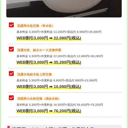
理・調整・分解・加工など（軽作業）
給水管工事※（ライニング鋼管・銅
44,000円
管・ポリ管・HT管使用/3ｍまで)
止水・漏水調査・防水処理・清掃・修
22,000円
理・調整・分解・加工など（中作業）
給水管工事※（ライニング鋼管・銅
+8,800円
洗濯用水栓交換（単水栓）
管・ポリ管・HT管使用/3ｍ超え)
基本料金 3,300円+作業料金 13,200円+部品代 8,580円=25,080円
止水・漏水調査・防水処理・清掃・修
33,000円
WEB割引3,000円 ➡ 22,080円(税込)
理・調整・分解・加工など（重作業）
排水管工事（土の掘削・埋め戻し作
11,000円~
業）
洗濯水栓、給水ホース交換作業
キッチンタンク脱着
16,500円
基本料金 3,300円+作業料金 22,000円+部品代 12,980円=38,280円
排水管工事（排水管工事/3ｍまで）
55,000円
WEB割引3,000円 ➡ 35,280円(税込)
その他部品の脱着
8,800円～
排水管工事（追加 排水管工事/3ｍ超
+11,000円
交換・取付（タンク）
22,000円+材料費
洗濯水栓給水栓上部交換
え）
基本料金 3,300円+作業料金 8,800円+部品代 990円=13,090円
交換・取付(単水栓（壁付・デッキ
13,200円+材料費
WEB割引3,000円 ➡ 10,090円(税込)
マス交換（土の掘削・埋め戻し作業）
11,000円~
式）)
洗面所の水栓交換（混合水栓）
マス交換（深さ50㎝未満）
55,000円
交換・取付(混合水栓（壁付・デッキ
16,500円+材料費
基本料金 3,300円+作業料金 16,500円+部品代 59,400円=79,200円
式・ワンホール）)
WEB割引3,000円 ➡ 76,200円(税込)
マス交換（深さ50㎝以上）
66,000円
交換・取付(排水栓・排水トラップ
22,000円+材料費
コンクリート斫り（厚さ10㎝まで）
27,500円
（P/S/ポップアップ））