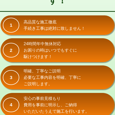
す！
式）)
交換・取付(混合水栓（壁付・デッキ
16,500円+材料費
式・ワンホール）)
高品質な施工徹底
1
手続き工事は絶対に致しません！
交換・取付(排水栓・排水トラップ
22,000円+材料費
（P/S/ポップアップ））
24時間年中無休対応
交換・取付（その他部品）
11,000円+材料費
2
お困りの時はいつでもすぐに
持込商品取付（単水栓）
13,200円
駆けつけます！
持込商品取付（混合水栓）
16,500円
明確、丁寧なご説明
持込商品取付（浄水器・分岐水栓）
16,500円
3
必要な工事内容を明確、丁寧に
ご説明します。
給水管工事※（ホール加工)
16,500円
給水管工事※（バンド止め)
3,300円
安心の事前見積もり
4
費用を事前に明示し、ご納得
給水管工事※（支持金具設置)
5,500円
いただいたうえで施工を行います。