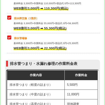
基本料金 3,300円+作業料金 110,000円+部品代 0円=113,300円
WEB割引3,000円 ➡ 110,300円(税込)
交換・取付（タンク）
22,000円+材料費
マス交換（深さ50㎝以上）
66,000円
交換・取付(単水栓（壁付・デッキ
13,200円+材料費
コンクリート斫り（厚さ10㎝まで）
27,500円
排水桝交換（1箇所）
式）)
基本料金 3,300円+作業料金 55,000円+部品代 0円=58,300円
コンクリート斫り（厚さ10㎝超え）
38,500円
WEB割引3,000円 ➡ 55,300円(税込)
交換・取付(混合水栓（壁付・デッキ
16,500円+材料費
式・ワンホール）)
モルタル補修（厚さ10㎝まで）
27,500円
排水管補修
基本料金 3,300円+作業料金 22,000円+部品代 0円=25,300円
交換・取付(排水栓・排水トラップ
22,000円+材料費
モルタル補修（厚さ10㎝超え）
38,500円
WEB割引3,000円 ➡ 22,300円(税込)
（P/S/ポップアップ））
台所シンク・作業台設置
現場見積
交換・取付（その他部品）
11,000円+材料費
排水管つまり・水漏れ修理の作業料金表
追加人工
16,500円
持込商品取付（単水栓）
13,200円
作業内容
作業料金
廃棄・処分
現場見積
持込商品取付（混合水栓）
16,500円
排水管つまり（軽度の詰まり）
5,500円
※給水管工事は20mmまでの価格です。
持込商品取付（浄水器・分岐水栓）
16,500円
排水管つまり（中度の詰まり）
11,000円
給水管工事※（ホール加工)
16,500円
排水管つまり（高度の詰まり）
現地調査