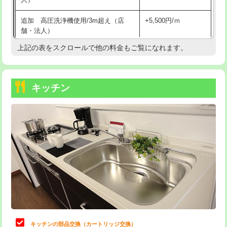
持込商品取付（混合水栓）
16,500円
追加 高圧洗浄機使用/3m超え（店
+5,500円/ｍ
持込商品取付（浄水器・分岐水栓）
16,500円
舗・法人）
持込商品取付（温水洗浄便座）
22,000円
上記の表をスクロールで他の料金もご覧になれます。
高度高圧洗浄換
現地調査
持込商品取付（普通便座⇔温水洗浄便
22,000円
トーラー作業
16,500円
座）
キッチン
トーラー機使用/3mまで
33,000円
給水管工事※（ホール加工)
16,500円
追加トーラー機使用/3m超え
+3,300円
給水管工事※（バンド止め)
3,300円
カメラ調査
33,000円
給水管工事※（支持金具設置)
5,500円
桝清掃
8,800円
給水管工事※（保温材使用（バンド止
5,500円
め込み）)
止水・漏水調査・防水処理・清掃・修
11,000円
理・調整・分解・加工など（軽作業）
給水管工事※（土の掘削・埋め戻し作
11,000円
業)
止水・漏水調査・防水処理・清掃・修
22,000円
理・調整・分解・加工など（中作業）
給水管工事※（塩ビ管（VP・HI）使
33,000円
キッチンの部品交換（カートリッジ交換）