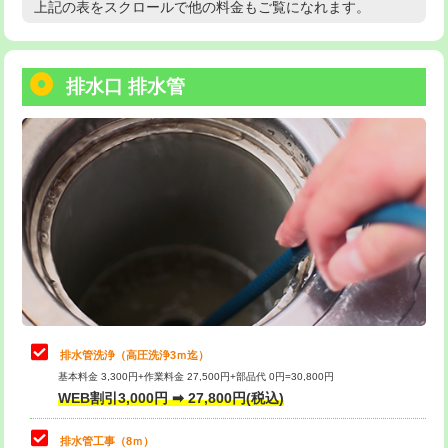
上記の表をスクロールで他の料金もご覧になれます。
高度高圧洗浄換
現地調査
用/3ｍまで)
トーラー作業
16,500円
給水管工事※（塩ビ管（VP・HI）使
+8,800円
用（追加）/3ｍ超え)
排水口 排水管
トーラー機使用/3mまで
33,000円
給水管工事※（ライニング鋼管・銅
44,000円
追加トーラー機使用/3m超え
+3,300円
管・ポリ管・HT管使用/3ｍまで)
カメラ調査
33,000円
給水管工事※（ライニング鋼管・銅
+8,800円
管・ポリ管・HT管使用/3ｍ超え)
桝清掃
8,800円
排水管工事（土の掘削・埋め戻し作
11,000円~
止水・漏水調査・防水処理・清掃・修
11,000円
業）
理・調整・分解・加工など（軽作業）
排水管工事（排水管工事/3ｍまで）
55,000円
止水・漏水調査・防水処理・清掃・修
22,000円
理・調整・分解・加工など（中作業）
排水管工事（追加 排水管工事/3ｍ超
+11,000円
排水管洗浄（高圧洗浄3ｍ迄）
え）
基本料金 3,300円+作業料金 27,500円+部品代 0円=30,800円
止水・漏水調査・防水処理・清掃・修
33,000円
WEB割引3,000円 ➡ 27,800円(税込)
理・調整・分解・加工など（重作業）
マス交換（土の掘削・埋め戻し作業）
11,000円~
排水管工事（8ｍ）
その他部品の脱着
8,800円～
マス交換（深さ50㎝未満）
55,000円