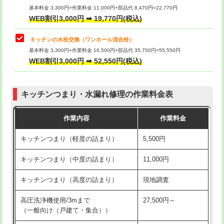
用/3ｍまで)
基本料金 3,300円+作業料金 11,000円+部品代 8,470円=22,770円
止水・漏水調査・防水処理・清掃・修
33,000円
WEB割引3,000円 ➡ 19,770円(税込)
理・調整・分解・加工など（重作業）
給水管工事※（塩ビ管（VP・HI）使
+8,800円
用（追加）/3ｍ超え)
キッチンの水栓交換（ワンホール混合栓）
お風呂タンク脱着
16,500円
基本料金 3,300円+作業料金 16,500円+部品代 35,750円=55,550円
給水管工事※（ライニング鋼管・銅
44,000円
WEB割引3,000円 ➡ 52,550円(税込)
その他部品の脱着
8,800円～
管・ポリ管・HT管使用/3ｍまで)
交換・取付（タンク）
22,000円+材料費
給水管工事※（ライニング鋼管・銅
+8,800円
管・ポリ管・HT管使用/3ｍ超え)
キッチンつまり・水漏れ修理の作業料金表
交換・取付(単水栓（壁付・デッキ
13,200円+材料費
式）)
排水管工事（土の掘削・埋め戻し作
11,000円~
作業内容
作業料金
業）
交換・取付(混合水栓（壁付・デッキ
16,500円+材料費
キッチンつまり（軽度の詰まり）
5,500円
式・ワンホール）)
排水管工事（排水管工事/3ｍまで）
55,000円
キッチンつまり（中度の詰まり）
11,000円
交換・取付(排水栓・排水トラップ
22,000円+材料費
排水管工事（追加 排水管工事/3ｍ超
+11,000円
（P/S/ポップアップ））
え）
キッチンつまり（高度の詰まり）
現地調査
交換・取付（その他部品）
11,000円+材料費
マス交換（土の掘削・埋め戻し作業）
11,000円~
高圧洗浄機使用/3mまで
27,500円～
（一般向け（戸建て・集合））
持込商品取付（単水栓）
13,200円
マス交換（深さ50㎝未満）
55,000円