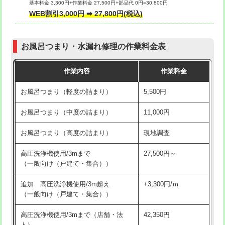
基本料金 3,300円+作業料金 27,500円+部品代 0円=30,800円
交換・取付（タンク）
22,000円+材料費
WEB割引3,000円 ➡ 27,800円(税込)
交換・取付（便器）
22,000円+材料費
お風呂つまり・水漏れ修理の作業料金表
交換・取付（普通便座）
11,000円+材料費
作業内容
作業料金
交換・取付（温水洗浄便座）
16,500円+材料費
お風呂つまり（軽度の詰まり）
5,500円
交換・取付(単水栓（壁付・デッキ
13,200円+材料費
式）)
お風呂つまり（中度の詰まり）
11,000円
交換・取付(混合水栓（壁付・デッキ
16,500円+材料費
お風呂つまり（高度の詰まり）
現地調査
式・ワンホール）)
高圧洗浄機使用/3mまで
27,500円～
交換・取付(排水栓・排水トラップ
22,000円+材料費
（一般向け（戸建て・集合））
（P/S/ポップアップ））
追加 高圧洗浄機使用/3m超え
+3,300円/ｍ
交換・取付（その他部品）
11,000円+材料費
（一般向け（戸建て・集合））
持込商品取付（単水栓）
13,200円
高圧洗浄機使用/3mまで（店舗・法
42,350円
人）