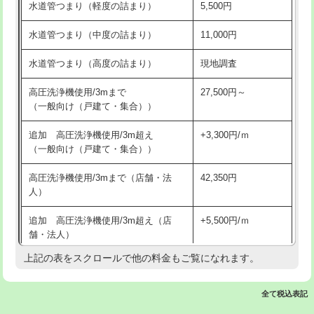
水道管つまり（軽度の詰まり）
5,500円
交換・取付(排水栓・排水トラップ
22,000円+材料費
洗面台設置
38,500円
（P/S/ポップアップ））
水道管つまり（中度の詰まり）
11,000円
化粧台設置
22,000円
交換・取付（その他部品）
11,000円+材料費
水道管つまり（高度の詰まり）
現地調査
追加人工
16,500円
持込商品取付（単水栓）
13,200円
高圧洗浄機使用/3mまで
27,500円～
廃棄・処分
現場見積
（一般向け（戸建て・集合））
持込商品取付（混合水栓）
16,500円
※給水管工事は20mmまでの価格です。
追加 高圧洗浄機使用/3m超え
+3,300円/ｍ
持込商品取付（浄水器・分岐水栓）
16,500円
（一般向け（戸建て・集合））
排水管工事（土の掘削・埋め戻し作
11,000円~
高圧洗浄機使用/3mまで（店舗・法
42,350円
業）
人）
排水管工事（排水管工事/3ｍまで）
55,000円
追加 高圧洗浄機使用/3m超え（店
+5,500円/ｍ
舗・法人）
排水管工事（追加 排水管工事/3ｍ超
+11,000円
え）
上記の表をスクロールで他の料金もご覧になれます。
高度高圧洗浄換
現地調査
マス交換（土の掘削・埋め戻し作業）
11,000円~
トーラー作業
16,500円
全て税込表記
マス交換（深さ50㎝未満）
55,000円