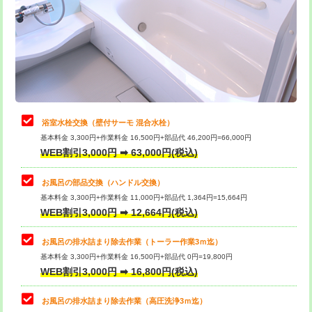
桝清掃
8,800円
止水・漏水調査・防水処理・清掃・修
11,000円
理・調整・分解・加工など（軽作業）
止水・漏水調査・防水処理・清掃・修
22,000円
理・調整・分解・加工など（中作業）
浴室水栓交換（壁付サーモ 混合水栓）
基本料金 3,300円+作業料金 16,500円+部品代 46,200円=66,000円
止水・漏水調査・防水処理・清掃・修
33,000円
WEB割引3,000円 ➡ 63,000円(税込)
理・調整・分解・加工など（重作業）
お風呂の部品交換（ハンドル交換）
トイレタンク脱着
16,500円
基本料金 3,300円+作業料金 11,000円+部品代 1,364円=15,664円
WEB割引3,000円 ➡ 12,664円(税込)
トイレ便器脱着
16,500円
タンクレストイレ脱着
33,000円
お風呂の排水詰まり除去作業（トーラー作業3ｍ迄）
基本料金 3,300円+作業料金 16,500円+部品代 0円=19,800円
小便器トイレ脱着
現地見積
WEB割引3,000円 ➡ 16,800円(税込)
その他部品の脱着
8,800円～
お風呂の排水詰まり除去作業（高圧洗浄3ｍ迄）