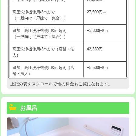
高圧洗浄機使用/3mまで
27,500円～
（一般向け（戸建て・集合））
追加 高圧洗浄機使用/3m超え
+3,300円/ｍ
（一般向け（戸建て・集合））
高圧洗浄機使用/3mまで（店舗・法
42,350円
人）
追加 高圧洗浄機使用/3m超え（店
+5,500円/ｍ
舗・法人）
上記の表をスクロールで他の料金もご覧になれます。
高度高圧洗浄換
現地調査
トーラー作業
16,500円
お風呂
トーラー機使用/3mまで
33,000円
追加トーラー機使用/3m超え
+3,300円
カメラ調査
33,000円