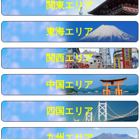
関東エリア
マス交換（深さ50㎝以上）
66,000円
コンクリート斫り（厚さ10㎝まで）
27,500円
東海エリア
コンクリート斫り（厚さ10㎝超え）
38,500円
モルタル補修（厚さ10㎝まで）
27,500円
モルタル補修（厚さ10㎝超え）
38,500円
関西エリア
追加人工
16,500円
廃棄・処分
現場見積
中国エリア
※給水管工事は20mmまでの価格です。
四国エリア
九州エリア