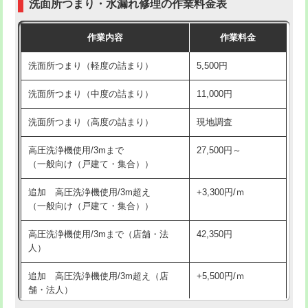
洗面所つまり・水漏れ修理の作業料金表
コンクリート斫り（厚さ10㎝超え）
38,500円
交換・取付（その他部品）
11,000円+材料費
作業内容
作業料金
モルタル補修（厚さ10㎝まで）
27,500円
持込商品取付（単水栓）
13,200円
洗面所つまり（軽度の詰まり）
5,500円
モルタル補修（厚さ10㎝超え）
38,500円
持込商品取付（混合水栓）
16,500円
洗面所つまり（中度の詰まり）
11,000円
洗面台設置
38,500円
持込商品取付（浄水器・分岐水栓）
16,500円
洗面所つまり（高度の詰まり）
現地調査
バスタブ設置
現場見積
給水管工事※（ホール加工)
16,500円
高圧洗浄機使用/3mまで
27,500円～
追加人工
16,500円
（一般向け（戸建て・集合））
給水管工事※（バンド止め)
3,300円
廃棄・処分
現場見積
追加 高圧洗浄機使用/3m超え
+3,300円/ｍ
給水管工事※（支持金具設置)
5,500円
（一般向け（戸建て・集合））
※給水管工事は20mmまでの価格です。
給水管工事※（保温材使用（バンド止
5,500円
高圧洗浄機使用/3mまで（店舗・法
42,350円
め込み）)
人）
給水管工事※（土の掘削・埋め戻し作
11,000円
追加 高圧洗浄機使用/3m超え（店
+5,500円/ｍ
業)
舗・法人）
給水管工事※（塩ビ管（VP・HI）使
33,000円