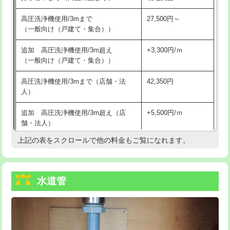
給水管工事※（バンド止め)
3,300円
高圧洗浄機使用/3mまで
27,500円～
（一般向け（戸建て・集合））
給水管工事※（支持金具設置)
5,500円
追加 高圧洗浄機使用/3m超え
+3,300円/ｍ
給水管工事※（保温材使用（バンド止
5,500円
（一般向け（戸建て・集合））
め込み）)
高圧洗浄機使用/3mまで（店舗・法
42,350円
給水管工事※（土の掘削・埋め戻し作
11,000円
人）
業)
追加 高圧洗浄機使用/3m超え（店
+5,500円/ｍ
給水管工事※（塩ビ管（VP・HI）使
33,000円
舗・法人）
用/3ｍまで)
上記の表をスクロールで他の料金もご覧になれます。
高度高圧洗浄換
現地調査
給水管工事※（塩ビ管（VP・HI）使
+8,800円
用（追加）/3ｍ超え)
トーラー作業
16,500円
給水管工事※（ライニング鋼管・銅
44,000円
水道管
トーラー機使用/3mまで
33,000円
管・ポリ管・HT管使用/3ｍまで)
追加トーラー機使用/3m超え
+3,300円
給水管工事※（ライニング鋼管・銅
+8,800円
管・ポリ管・HT管使用/3ｍ超え)
カメラ調査
33,000円