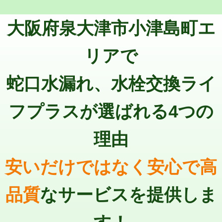
トーラー機使用/3mまで
33,000円
マス交換（深さ50㎝以上）
66,000円
大阪府泉大津市小津島町エ
追加トーラー機使用/3m超え
+3,300円
コンクリート斫り（厚さ10㎝まで）
27,500円
カメラ調査
33,000円
リアで
コンクリート斫り（厚さ10㎝超え）
38,500円
桝清掃
8,800円
蛇口水漏れ、水栓交換ライ
モルタル補修（厚さ10㎝まで）
27,500円
止水・漏水調査・防水処理・清掃・修
11,000円
理・調整・分解・加工など（軽作業）
モルタル補修（厚さ10㎝超え）
38,500円
フプラスが選ばれる4つの
止水・漏水調査・防水処理・清掃・修
22,000円
追加人工
16,500円
理・調整・分解・加工など（中作業）
理由
廃棄・処分
現場見積
止水・漏水調査・防水処理・清掃・修
33,000円
理・調整・分解・加工など（重作業）
安いだけではなく安心で高
その他部品の脱着
8,800円～
品質
なサービスを提供しま
交換・取付（タンク）
22,000円+材料費
交換・取付(単水栓（壁付・デッキ
13,200円+材料費