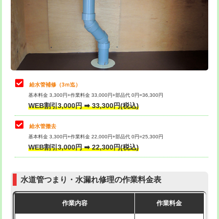
排水管工事（土の掘削・埋め戻し作
11,000円~
桝清掃
8,800円
業）
止水・漏水調査・防水処理・清掃・修
11,000円
排水管工事（排水管工事/3ｍまで）
55,000円
理・調整・分解・加工など（軽作業）
排水管工事（追加 排水管工事/3ｍ超
+11,000円
止水・漏水調査・防水処理・清掃・修
22,000円
え）
理・調整・分解・加工など（中作業）
給水管補修（3ｍ迄）
マス交換（土の掘削・埋め戻し作業）
11,000円~
基本料金 3,300円+作業料金 33,000円+部品代 0円=36,300円
止水・漏水調査・防水処理・清掃・修
33,000円
WEB割引3,000円 ➡ 33,300円(税込)
理・調整・分解・加工など（重作業）
マス交換（深さ50㎝未満）
55,000円
給水管撤去
その他部品の脱着
8,800円～
マス交換（深さ50㎝以上）
66,000円
基本料金 3,300円+作業料金 22,000円+部品代 0円=25,300円
WEB割引3,000円 ➡ 22,300円(税込)
交換・取付（タンク）
22,000円+材料費
コンクリート斫り（厚さ10㎝まで）
27,500円
交換・取付(単水栓（壁付・デッキ
13,200円+材料費
コンクリート斫り（厚さ10㎝超え）
38,500円
式）)
水道管つまり・水漏れ修理の作業料金表
モルタル補修（厚さ10㎝まで）
27,500円
交換・取付(混合水栓（壁付・デッキ
16,500円+材料費
作業内容
作業料金
式・ワンホール）)
モルタル補修（厚さ10㎝超え）
38,500円