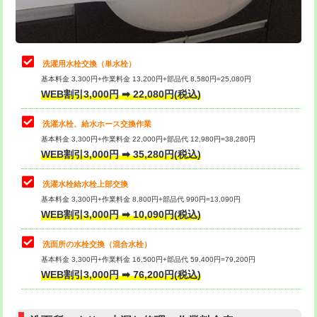
理・調整・分解・加工など（軽作業）
給水管工事※（ライニング鋼管・銅
44,000円
管・ポリ管・HT管使用/3ｍまで)
止水・漏水調査・防水処理・清掃・修
22,000円
理・調整・分解・加工など（中作業）
給水管工事※（ライニング鋼管・銅
+8,800円
洗濯用水栓交換（単水栓）
管・ポリ管・HT管使用/3ｍ超え)
基本料金 3,300円+作業料金 13,200円+部品代 8,580円=25,080円
止水・漏水調査・防水処理・清掃・修
33,000円
WEB割引3,000円 ➡ 22,080円(税込)
理・調整・分解・加工など（重作業）
排水管工事（土の掘削・埋め戻し作
11,000円~
業）
洗濯水栓、給水ホース交換作業
キッチンタンク脱着
16,500円
基本料金 3,300円+作業料金 22,000円+部品代 12,980円=38,280円
排水管工事（排水管工事/3ｍまで）
55,000円
WEB割引3,000円 ➡ 35,280円(税込)
その他部品の脱着
8,800円～
排水管工事（追加 排水管工事/3ｍ超
+11,000円
交換・取付（タンク）
22,000円+材料費
洗濯水栓給水栓上部交換
え）
基本料金 3,300円+作業料金 8,800円+部品代 990円=13,090円
交換・取付(単水栓（壁付・デッキ
13,200円+材料費
WEB割引3,000円 ➡ 10,090円(税込)
マス交換（土の掘削・埋め戻し作業）
11,000円~
式）)
洗面所の水栓交換（混合水栓）
マス交換（深さ50㎝未満）
55,000円
交換・取付(混合水栓（壁付・デッキ
16,500円+材料費
基本料金 3,300円+作業料金 16,500円+部品代 59,400円=79,200円
式・ワンホール）)
WEB割引3,000円 ➡ 76,200円(税込)
マス交換（深さ50㎝以上）
66,000円
交換・取付(排水栓・排水トラップ
22,000円+材料費
コンクリート斫り（厚さ10㎝まで）
27,500円
（P/S/ポップアップ））