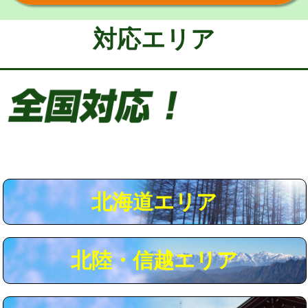
給水管工事※（保温材使用（バンド止
5,500円
め込み）)
対応エリア
給水管工事※（土の掘削・埋め戻し作
11,000円
業)
給水管工事※（塩ビ管（VP・HI）使
33,000円
用/3ｍまで)
給水管工事※（塩ビ管（VP・HI）使
+8,800円
用（追加）/3ｍ超え)
給水管工事※（ライニング鋼管・銅
44,000円
管・ポリ管・HT管使用/3ｍまで)
北海道エリア
給水管工事※（ライニング鋼管・銅
+8,800円
管・ポリ管・HT管使用/3ｍ超え)
北陸・信越エリア
マス交換（土の掘削・埋め戻し作業）
11,000円~
マス交換（深さ50㎝未満）
55,000円