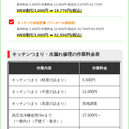
用/3ｍまで)
基本料金 3,300円+作業料金 11,000円+部品代 8,470円=22,770円
止水・漏水調査・防水処理・清掃・修
33,000円
WEB割引3,000円 ➡ 19,770円(税込)
理・調整・分解・加工など（重作業）
給水管工事※（塩ビ管（VP・HI）使
+8,800円
用（追加）/3ｍ超え)
キッチンの水栓交換（ワンホール混合栓）
お風呂タンク脱着
16,500円
基本料金 3,300円+作業料金 16,500円+部品代 35,750円=55,550円
給水管工事※（ライニング鋼管・銅
44,000円
WEB割引3,000円 ➡ 52,550円(税込)
その他部品の脱着
8,800円～
管・ポリ管・HT管使用/3ｍまで)
交換・取付（タンク）
22,000円+材料費
給水管工事※（ライニング鋼管・銅
+8,800円
管・ポリ管・HT管使用/3ｍ超え)
キッチンつまり・水漏れ修理の作業料金表
交換・取付(単水栓（壁付・デッキ
13,200円+材料費
式）)
排水管工事（土の掘削・埋め戻し作
11,000円~
作業内容
作業料金
業）
交換・取付(混合水栓（壁付・デッキ
16,500円+材料費
キッチンつまり（軽度の詰まり）
5,500円
式・ワンホール）)
排水管工事（排水管工事/3ｍまで）
55,000円
キッチンつまり（中度の詰まり）
11,000円
交換・取付(排水栓・排水トラップ
22,000円+材料費
排水管工事（追加 排水管工事/3ｍ超
+11,000円
（P/S/ポップアップ））
え）
キッチンつまり（高度の詰まり）
現地調査
交換・取付（その他部品）
11,000円+材料費
マス交換（土の掘削・埋め戻し作業）
11,000円~
高圧洗浄機使用/3mまで
27,500円～
（一般向け（戸建て・集合））
持込商品取付（単水栓）
13,200円
マス交換（深さ50㎝未満）
55,000円