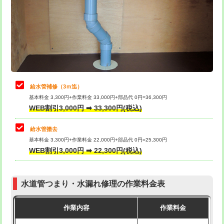
排水管工事（土の掘削・埋め戻し作
11,000円~
桝清掃
8,800円
業）
止水・漏水調査・防水処理・清掃・修
11,000円
排水管工事（排水管工事/3ｍまで）
55,000円
理・調整・分解・加工など（軽作業）
排水管工事（追加 排水管工事/3ｍ超
+11,000円
止水・漏水調査・防水処理・清掃・修
22,000円
え）
理・調整・分解・加工など（中作業）
給水管補修（3ｍ迄）
マス交換（土の掘削・埋め戻し作業）
11,000円~
基本料金 3,300円+作業料金 33,000円+部品代 0円=36,300円
止水・漏水調査・防水処理・清掃・修
33,000円
WEB割引3,000円 ➡ 33,300円(税込)
理・調整・分解・加工など（重作業）
マス交換（深さ50㎝未満）
55,000円
給水管撤去
その他部品の脱着
8,800円～
マス交換（深さ50㎝以上）
66,000円
基本料金 3,300円+作業料金 22,000円+部品代 0円=25,300円
WEB割引3,000円 ➡ 22,300円(税込)
交換・取付（タンク）
22,000円+材料費
コンクリート斫り（厚さ10㎝まで）
27,500円
交換・取付(単水栓（壁付・デッキ
13,200円+材料費
コンクリート斫り（厚さ10㎝超え）
38,500円
式）)
水道管つまり・水漏れ修理の作業料金表
モルタル補修（厚さ10㎝まで）
27,500円
交換・取付(混合水栓（壁付・デッキ
16,500円+材料費
作業内容
作業料金
式・ワンホール）)
モルタル補修（厚さ10㎝超え）
38,500円