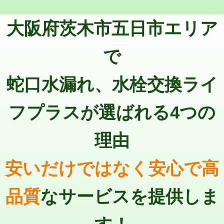
トーラー機使用/3mまで
33,000円
マス交換（深さ50㎝以上）
66,000円
大阪府茨木市五日市エリア
追加トーラー機使用/3m超え
+3,300円
コンクリート斫り（厚さ10㎝まで）
27,500円
カメラ調査
33,000円
で
コンクリート斫り（厚さ10㎝超え）
38,500円
桝清掃
8,800円
蛇口水漏れ、水栓交換ライ
モルタル補修（厚さ10㎝まで）
27,500円
止水・漏水調査・防水処理・清掃・修
11,000円
理・調整・分解・加工など（軽作業）
モルタル補修（厚さ10㎝超え）
38,500円
フプラスが選ばれる4つの
止水・漏水調査・防水処理・清掃・修
22,000円
追加人工
16,500円
理・調整・分解・加工など（中作業）
理由
廃棄・処分
現場見積
止水・漏水調査・防水処理・清掃・修
33,000円
理・調整・分解・加工など（重作業）
安いだけではなく安心で高
その他部品の脱着
8,800円～
品質
なサービスを提供しま
交換・取付（タンク）
22,000円+材料費
交換・取付(単水栓（壁付・デッキ
13,200円+材料費