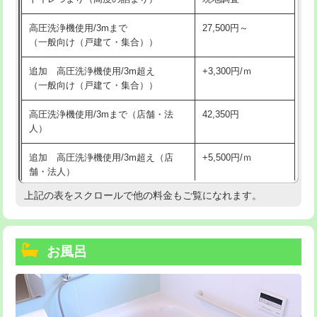
高圧洗浄機使用/3mまで
27,500円～
（一般向け（戸建て・集合））
追加 高圧洗浄機使用/3m超え
+3,300円/ｍ
（一般向け（戸建て・集合））
高圧洗浄機使用/3mまで（店舗・法
42,350円
人）
追加 高圧洗浄機使用/3m超え（店
+5,500円/ｍ
舗・法人）
上記の表をスクロールで他の料金もご覧になれます。
高度高圧洗浄換
現地調査
トーラー作業
16,500円
お風呂
トーラー機使用/3mまで
33,000円
追加トーラー機使用/3m超え
+3,300円
カメラ調査
33,000円