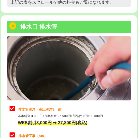
上記の表をスクロールで他の料金もご覧になれます。
高度高圧洗浄換
現地調査
用/3ｍまで)
トーラー作業
16,500円
給水管工事※（塩ビ管（VP・HI）使
+8,800円
用（追加）/3ｍ超え)
排水口 排水管
トーラー機使用/3mまで
33,000円
給水管工事※（ライニング鋼管・銅
44,000円
追加トーラー機使用/3m超え
+3,300円
管・ポリ管・HT管使用/3ｍまで)
カメラ調査
33,000円
給水管工事※（ライニング鋼管・銅
+8,800円
管・ポリ管・HT管使用/3ｍ超え)
桝清掃
8,800円
排水管工事（土の掘削・埋め戻し作
11,000円~
止水・漏水調査・防水処理・清掃・修
11,000円
業）
理・調整・分解・加工など（軽作業）
排水管工事（排水管工事/3ｍまで）
55,000円
止水・漏水調査・防水処理・清掃・修
22,000円
理・調整・分解・加工など（中作業）
排水管工事（追加 排水管工事/3ｍ超
+11,000円
排水管洗浄（高圧洗浄3ｍ迄）
え）
基本料金 3,300円+作業料金 27,500円+部品代 0円=30,800円
止水・漏水調査・防水処理・清掃・修
33,000円
WEB割引3,000円 ➡ 27,800円(税込)
理・調整・分解・加工など（重作業）
マス交換（土の掘削・埋め戻し作業）
11,000円~
排水管工事（8ｍ）
その他部品の脱着
8,800円～
マス交換（深さ50㎝未満）
55,000円