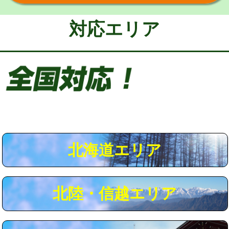
給水管工事※（保温材使用（バンド止
5,500円
め込み）)
対応エリア
給水管工事※（土の掘削・埋め戻し作
11,000円
業)
給水管工事※（塩ビ管（VP・HI）使
33,000円
用/3ｍまで)
給水管工事※（塩ビ管（VP・HI）使
+8,800円
用（追加）/3ｍ超え)
給水管工事※（ライニング鋼管・銅
44,000円
管・ポリ管・HT管使用/3ｍまで)
北海道エリア
給水管工事※（ライニング鋼管・銅
+8,800円
管・ポリ管・HT管使用/3ｍ超え)
北陸・信越エリア
マス交換（土の掘削・埋め戻し作業）
11,000円~
マス交換（深さ50㎝未満）
55,000円