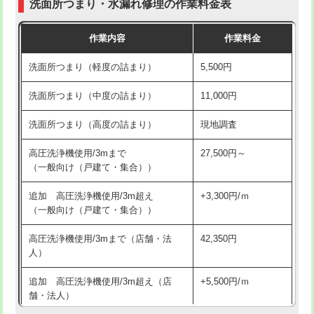
洗面所つまり・水漏れ修理の作業料金表
コンクリート斫り（厚さ10㎝超え）
38,500円
交換・取付（その他部品）
11,000円+材料費
作業内容
作業料金
モルタル補修（厚さ10㎝まで）
27,500円
持込商品取付（単水栓）
13,200円
洗面所つまり（軽度の詰まり）
5,500円
モルタル補修（厚さ10㎝超え）
38,500円
持込商品取付（混合水栓）
16,500円
洗面所つまり（中度の詰まり）
11,000円
洗面台設置
38,500円
持込商品取付（浄水器・分岐水栓）
16,500円
洗面所つまり（高度の詰まり）
現地調査
バスタブ設置
現場見積
給水管工事※（ホール加工)
16,500円
高圧洗浄機使用/3mまで
27,500円～
追加人工
16,500円
（一般向け（戸建て・集合））
給水管工事※（バンド止め)
3,300円
廃棄・処分
現場見積
追加 高圧洗浄機使用/3m超え
+3,300円/ｍ
給水管工事※（支持金具設置)
5,500円
（一般向け（戸建て・集合））
※給水管工事は20mmまでの価格です。
給水管工事※（保温材使用（バンド止
5,500円
高圧洗浄機使用/3mまで（店舗・法
42,350円
め込み）)
人）
給水管工事※（土の掘削・埋め戻し作
11,000円
追加 高圧洗浄機使用/3m超え（店
+5,500円/ｍ
業)
舗・法人）
給水管工事※（塩ビ管（VP・HI）使
33,000円