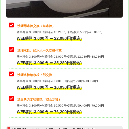
理・調整・分解・加工など（軽作業）
給水管工事※（ライニング鋼管・銅
44,000円
管・ポリ管・HT管使用/3ｍまで)
止水・漏水調査・防水処理・清掃・修
22,000円
理・調整・分解・加工など（中作業）
給水管工事※（ライニング鋼管・銅
+8,800円
洗濯用水栓交換（単水栓）
管・ポリ管・HT管使用/3ｍ超え)
基本料金 3,300円+作業料金 13,200円+部品代 8,580円=25,080円
止水・漏水調査・防水処理・清掃・修
33,000円
WEB割引3,000円 ➡ 22,080円(税込)
理・調整・分解・加工など（重作業）
排水管工事（土の掘削・埋め戻し作
11,000円~
業）
洗濯水栓、給水ホース交換作業
キッチンタンク脱着
16,500円
基本料金 3,300円+作業料金 22,000円+部品代 12,980円=38,280円
排水管工事（排水管工事/3ｍまで）
55,000円
WEB割引3,000円 ➡ 35,280円(税込)
その他部品の脱着
8,800円～
排水管工事（追加 排水管工事/3ｍ超
+11,000円
交換・取付（タンク）
22,000円+材料費
洗濯水栓給水栓上部交換
え）
基本料金 3,300円+作業料金 8,800円+部品代 990円=13,090円
交換・取付(単水栓（壁付・デッキ
13,200円+材料費
WEB割引3,000円 ➡ 10,090円(税込)
マス交換（土の掘削・埋め戻し作業）
11,000円~
式）)
洗面所の水栓交換（混合水栓）
マス交換（深さ50㎝未満）
55,000円
交換・取付(混合水栓（壁付・デッキ
16,500円+材料費
基本料金 3,300円+作業料金 16,500円+部品代 59,400円=79,200円
式・ワンホール）)
WEB割引3,000円 ➡ 76,200円(税込)
マス交換（深さ50㎝以上）
66,000円
交換・取付(排水栓・排水トラップ
22,000円+材料費
コンクリート斫り（厚さ10㎝まで）
27,500円
（P/S/ポップアップ））