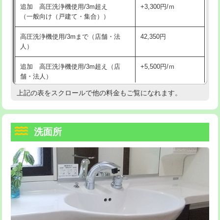
追加 高圧洗浄機使用/3m超え
+3,300円/ｍ
持込商品取付（混合水栓）
16,500円
マス交換（深さ50㎝以上）
66,000円
（一般向け（戸建て・集合））
持込商品取付（浄水器・分岐水栓）
16,500円
コンクリート斫り（厚さ10㎝まで）
27,500円
高圧洗浄機使用/3mまで（店舗・法
42,350円
人）
給水管工事※（ホール加工)
16,500円
コンクリート斫り（厚さ10㎝超え）
38,500円
追加 高圧洗浄機使用/3m超え（店
+5,500円/ｍ
給水管工事※（バンド止め)
3,300円
モルタル補修（厚さ10㎝まで）
27,500円
舗・法人）
給水管工事※（支持金具設置)
5,500円
モルタル補修（厚さ10㎝超え）
38,500円
上記の表をスクロールで他の料金もご覧になれます。
高度高圧洗浄換
現地調査
給水管工事※（保温材使用（バンド止
5,500円
洗面台設置
38,500円
トーラー作業
16,500円
め込み）)
洗面所
追加人工
16,500円
トーラー機使用/3mまで
33,000円
給水管工事※（土の掘削・埋め戻し作
11,000円
業)
廃棄・処分
現場見積
追加トーラー機使用/3m超え
+3,300円
給水管工事※（塩ビ管（VP・HI）使
33,000円
※給水管工事は20mmまでの価格です。
カメラ調査
33,000円
用/3ｍまで)
桝清掃
8,800円
給水管工事※（塩ビ管（VP・HI）使
+8,800円
用（追加）/3ｍ超え)
止水・漏水調査・防水処理・清掃・修
11,000円