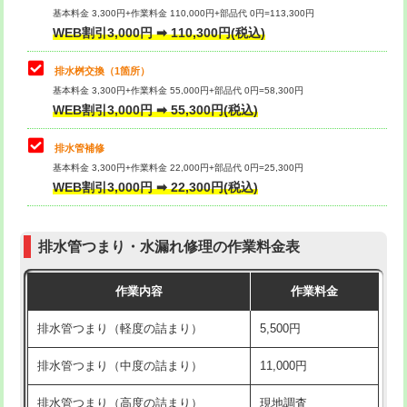
基本料金 3,300円+作業料金 110,000円+部品代 0円=113,300円
WEB割引3,000円 ➡ 110,300円(税込)
交換・取付（タンク）
22,000円+材料費
マス交換（深さ50㎝以上）
66,000円
交換・取付(単水栓（壁付・デッキ
13,200円+材料費
コンクリート斫り（厚さ10㎝まで）
27,500円
排水桝交換（1箇所）
式）)
基本料金 3,300円+作業料金 55,000円+部品代 0円=58,300円
コンクリート斫り（厚さ10㎝超え）
38,500円
WEB割引3,000円 ➡ 55,300円(税込)
交換・取付(混合水栓（壁付・デッキ
16,500円+材料費
式・ワンホール）)
モルタル補修（厚さ10㎝まで）
27,500円
排水管補修
基本料金 3,300円+作業料金 22,000円+部品代 0円=25,300円
交換・取付(排水栓・排水トラップ
22,000円+材料費
モルタル補修（厚さ10㎝超え）
38,500円
WEB割引3,000円 ➡ 22,300円(税込)
（P/S/ポップアップ））
台所シンク・作業台設置
現場見積
交換・取付（その他部品）
11,000円+材料費
排水管つまり・水漏れ修理の作業料金表
追加人工
16,500円
持込商品取付（単水栓）
13,200円
作業内容
作業料金
廃棄・処分
現場見積
持込商品取付（混合水栓）
16,500円
排水管つまり（軽度の詰まり）
5,500円
※給水管工事は20mmまでの価格です。
持込商品取付（浄水器・分岐水栓）
16,500円
排水管つまり（中度の詰まり）
11,000円
給水管工事※（ホール加工)
16,500円
排水管つまり（高度の詰まり）
現地調査