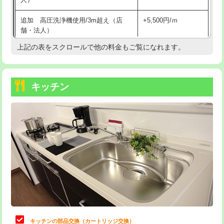
持込商品取付（混合水栓）
16,500円
追加 高圧洗浄機使用/3m超え（店
+5,500円/ｍ
持込商品取付（浄水器・分岐水栓）
16,500円
舗・法人）
持込商品取付（温水洗浄便座）
22,000円
上記の表をスクロールで他の料金もご覧になれます。
高度高圧洗浄換
現地調査
持込商品取付（普通便座⇔温水洗浄便
22,000円
トーラー作業
16,500円
座）
キッチン
トーラー機使用/3mまで
33,000円
給水管工事※（ホール加工)
16,500円
追加トーラー機使用/3m超え
+3,300円
給水管工事※（バンド止め)
3,300円
カメラ調査
33,000円
給水管工事※（支持金具設置)
5,500円
桝清掃
8,800円
給水管工事※（保温材使用（バンド止
5,500円
め込み）)
止水・漏水調査・防水処理・清掃・修
11,000円
理・調整・分解・加工など（軽作業）
給水管工事※（土の掘削・埋め戻し作
11,000円
業)
止水・漏水調査・防水処理・清掃・修
22,000円
理・調整・分解・加工など（中作業）
給水管工事※（塩ビ管（VP・HI）使
33,000円
キッチンの部品交換（カートリッジ交換）