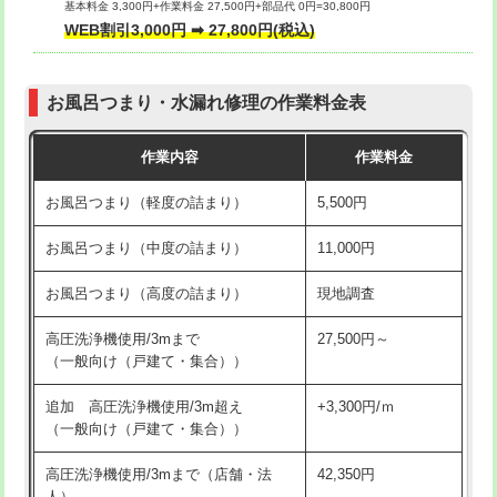
基本料金 3,300円+作業料金 27,500円+部品代 0円=30,800円
交換・取付（タンク）
22,000円+材料費
WEB割引3,000円 ➡ 27,800円(税込)
交換・取付（便器）
22,000円+材料費
お風呂つまり・水漏れ修理の作業料金表
交換・取付（普通便座）
11,000円+材料費
作業内容
作業料金
交換・取付（温水洗浄便座）
16,500円+材料費
お風呂つまり（軽度の詰まり）
5,500円
交換・取付(単水栓（壁付・デッキ
13,200円+材料費
式）)
お風呂つまり（中度の詰まり）
11,000円
交換・取付(混合水栓（壁付・デッキ
16,500円+材料費
お風呂つまり（高度の詰まり）
現地調査
式・ワンホール）)
高圧洗浄機使用/3mまで
27,500円～
交換・取付(排水栓・排水トラップ
22,000円+材料費
（一般向け（戸建て・集合））
（P/S/ポップアップ））
追加 高圧洗浄機使用/3m超え
+3,300円/ｍ
交換・取付（その他部品）
11,000円+材料費
（一般向け（戸建て・集合））
持込商品取付（単水栓）
13,200円
高圧洗浄機使用/3mまで（店舗・法
42,350円
人）