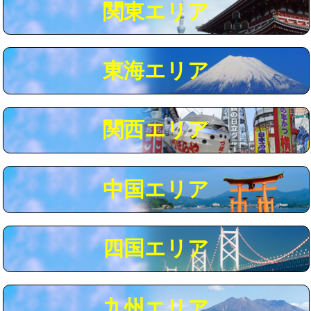
関東エリア
マス交換（深さ50㎝以上）
66,000円
コンクリート斫り（厚さ10㎝まで）
27,500円
東海エリア
コンクリート斫り（厚さ10㎝超え）
38,500円
モルタル補修（厚さ10㎝まで）
27,500円
モルタル補修（厚さ10㎝超え）
38,500円
関西エリア
追加人工
16,500円
廃棄・処分
現場見積
中国エリア
※給水管工事は20mmまでの価格です。
四国エリア
九州エリア