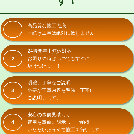
す！
式）)
交換・取付(混合水栓（壁付・デッキ
16,500円+材料費
式・ワンホール）)
高品質な施工徹底
1
手続き工事は絶対に致しません！
交換・取付(排水栓・排水トラップ
22,000円+材料費
（P/S/ポップアップ））
24時間年中無休対応
交換・取付（その他部品）
11,000円+材料費
2
お困りの時はいつでもすぐに
持込商品取付（単水栓）
13,200円
駆けつけます！
持込商品取付（混合水栓）
16,500円
明確、丁寧なご説明
持込商品取付（浄水器・分岐水栓）
16,500円
3
必要な工事内容を明確、丁寧に
ご説明します。
給水管工事※（ホール加工)
16,500円
給水管工事※（バンド止め)
3,300円
安心の事前見積もり
4
費用を事前に明示し、ご納得
給水管工事※（支持金具設置)
5,500円
いただいたうえで施工を行います。