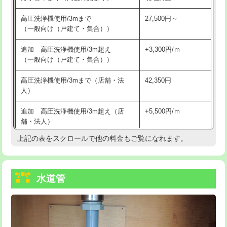
給水管工事※（バンド止め)
3,300円
高圧洗浄機使用/3mまで
27,500円～
（一般向け（戸建て・集合））
給水管工事※（支持金具設置)
5,500円
追加 高圧洗浄機使用/3m超え
+3,300円/ｍ
給水管工事※（保温材使用（バンド止
5,500円
（一般向け（戸建て・集合））
め込み）)
高圧洗浄機使用/3mまで（店舗・法
42,350円
給水管工事※（土の掘削・埋め戻し作
11,000円
人）
業)
追加 高圧洗浄機使用/3m超え（店
+5,500円/ｍ
給水管工事※（塩ビ管（VP・HI）使
33,000円
舗・法人）
用/3ｍまで)
上記の表をスクロールで他の料金もご覧になれます。
高度高圧洗浄換
現地調査
給水管工事※（塩ビ管（VP・HI）使
+8,800円
用（追加）/3ｍ超え)
トーラー作業
16,500円
給水管工事※（ライニング鋼管・銅
44,000円
水道管
トーラー機使用/3mまで
33,000円
管・ポリ管・HT管使用/3ｍまで)
追加トーラー機使用/3m超え
+3,300円
給水管工事※（ライニング鋼管・銅
+8,800円
管・ポリ管・HT管使用/3ｍ超え)
カメラ調査
33,000円