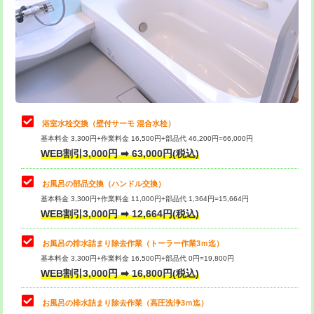
桝清掃
8,800円
止水・漏水調査・防水処理・清掃・修
11,000円
理・調整・分解・加工など（軽作業）
止水・漏水調査・防水処理・清掃・修
22,000円
理・調整・分解・加工など（中作業）
浴室水栓交換（壁付サーモ 混合水栓）
基本料金 3,300円+作業料金 16,500円+部品代 46,200円=66,000円
止水・漏水調査・防水処理・清掃・修
33,000円
WEB割引3,000円 ➡ 63,000円(税込)
理・調整・分解・加工など（重作業）
お風呂の部品交換（ハンドル交換）
トイレタンク脱着
16,500円
基本料金 3,300円+作業料金 11,000円+部品代 1,364円=15,664円
WEB割引3,000円 ➡ 12,664円(税込)
トイレ便器脱着
16,500円
タンクレストイレ脱着
33,000円
お風呂の排水詰まり除去作業（トーラー作業3ｍ迄）
基本料金 3,300円+作業料金 16,500円+部品代 0円=19,800円
小便器トイレ脱着
現地見積
WEB割引3,000円 ➡ 16,800円(税込)
その他部品の脱着
8,800円～
お風呂の排水詰まり除去作業（高圧洗浄3ｍ迄）