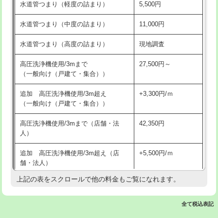
水道管つまり（軽度の詰まり）
5,500円
交換・取付(排水栓・排水トラップ
22,000円+材料費
洗面台設置
38,500円
（P/S/ポップアップ））
水道管つまり（中度の詰まり）
11,000円
化粧台設置
22,000円
交換・取付（その他部品）
11,000円+材料費
水道管つまり（高度の詰まり）
現地調査
追加人工
16,500円
持込商品取付（単水栓）
13,200円
高圧洗浄機使用/3mまで
27,500円～
廃棄・処分
現場見積
（一般向け（戸建て・集合））
持込商品取付（混合水栓）
16,500円
※給水管工事は20mmまでの価格です。
追加 高圧洗浄機使用/3m超え
+3,300円/ｍ
持込商品取付（浄水器・分岐水栓）
16,500円
（一般向け（戸建て・集合））
排水管工事（土の掘削・埋め戻し作
11,000円~
高圧洗浄機使用/3mまで（店舗・法
42,350円
業）
人）
排水管工事（排水管工事/3ｍまで）
55,000円
追加 高圧洗浄機使用/3m超え（店
+5,500円/ｍ
舗・法人）
排水管工事（追加 排水管工事/3ｍ超
+11,000円
え）
上記の表をスクロールで他の料金もご覧になれます。
高度高圧洗浄換
現地調査
マス交換（土の掘削・埋め戻し作業）
11,000円~
トーラー作業
16,500円
全て税込表記
マス交換（深さ50㎝未満）
55,000円