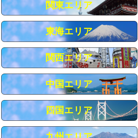
関東エリア
マス交換（深さ50㎝以上）
66,000円
コンクリート斫り（厚さ10㎝まで）
27,500円
東海エリア
コンクリート斫り（厚さ10㎝超え）
38,500円
モルタル補修（厚さ10㎝まで）
27,500円
モルタル補修（厚さ10㎝超え）
38,500円
関西エリア
追加人工
16,500円
廃棄・処分
現場見積
中国エリア
※給水管工事は20mmまでの価格です。
四国エリア
九州エリア