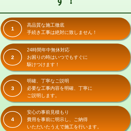
す！
式）)
交換・取付(混合水栓（壁付・デッキ
16,500円+材料費
式・ワンホール）)
高品質な施工徹底
1
手続き工事は絶対に致しません！
交換・取付(排水栓・排水トラップ
22,000円+材料費
（P/S/ポップアップ））
24時間年中無休対応
交換・取付（その他部品）
11,000円+材料費
2
お困りの時はいつでもすぐに
持込商品取付（単水栓）
13,200円
駆けつけます！
持込商品取付（混合水栓）
16,500円
明確、丁寧なご説明
持込商品取付（浄水器・分岐水栓）
16,500円
3
必要な工事内容を明確、丁寧に
ご説明します。
給水管工事※（ホール加工)
16,500円
給水管工事※（バンド止め)
3,300円
安心の事前見積もり
4
費用を事前に明示し、ご納得
給水管工事※（支持金具設置)
5,500円
いただいたうえで施工を行います。