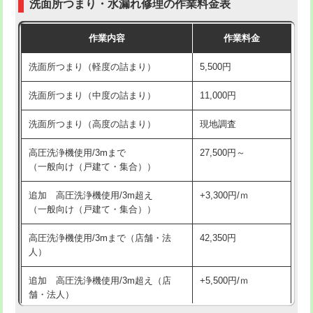
洗面所つまり・水漏れ修理の作業料金表
コンクリート斫り（厚さ10㎝超え）
38,500円
交換・取付（その他部品）
11,000円+材料費
作業内容
作業料金
モルタル補修（厚さ10㎝まで）
27,500円
持込商品取付（単水栓）
13,200円
洗面所つまり（軽度の詰まり）
5,500円
モルタル補修（厚さ10㎝超え）
38,500円
持込商品取付（混合水栓）
16,500円
洗面所つまり（中度の詰まり）
11,000円
洗面台設置
38,500円
持込商品取付（浄水器・分岐水栓）
16,500円
洗面所つまり（高度の詰まり）
現地調査
バスタブ設置
現場見積
給水管工事※（ホール加工)
16,500円
高圧洗浄機使用/3mまで
27,500円～
追加人工
16,500円
（一般向け（戸建て・集合））
給水管工事※（バンド止め)
3,300円
廃棄・処分
現場見積
追加 高圧洗浄機使用/3m超え
+3,300円/ｍ
給水管工事※（支持金具設置)
5,500円
（一般向け（戸建て・集合））
※給水管工事は20mmまでの価格です。
給水管工事※（保温材使用（バンド止
5,500円
高圧洗浄機使用/3mまで（店舗・法
42,350円
め込み）)
人）
給水管工事※（土の掘削・埋め戻し作
11,000円
追加 高圧洗浄機使用/3m超え（店
+5,500円/ｍ
業)
舗・法人）
給水管工事※（塩ビ管（VP・HI）使
33,000円