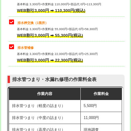
基本料金 3,300円+作業料金 110,000円+部品代 0円=113,300円
WEB割引3,000円 ➡ 110,300円(税込)
交換・取付（タンク）
22,000円+材料費
マス交換（深さ50㎝以上）
66,000円
交換・取付(単水栓（壁付・デッキ
13,200円+材料費
コンクリート斫り（厚さ10㎝まで）
27,500円
排水桝交換（1箇所）
式）)
基本料金 3,300円+作業料金 55,000円+部品代 0円=58,300円
コンクリート斫り（厚さ10㎝超え）
38,500円
WEB割引3,000円 ➡ 55,300円(税込)
交換・取付(混合水栓（壁付・デッキ
16,500円+材料費
式・ワンホール）)
モルタル補修（厚さ10㎝まで）
27,500円
排水管補修
基本料金 3,300円+作業料金 22,000円+部品代 0円=25,300円
交換・取付(排水栓・排水トラップ
22,000円+材料費
モルタル補修（厚さ10㎝超え）
38,500円
WEB割引3,000円 ➡ 22,300円(税込)
（P/S/ポップアップ））
台所シンク・作業台設置
現場見積
交換・取付（その他部品）
11,000円+材料費
排水管つまり・水漏れ修理の作業料金表
追加人工
16,500円
持込商品取付（単水栓）
13,200円
作業内容
作業料金
廃棄・処分
現場見積
持込商品取付（混合水栓）
16,500円
排水管つまり（軽度の詰まり）
5,500円
※給水管工事は20mmまでの価格です。
持込商品取付（浄水器・分岐水栓）
16,500円
排水管つまり（中度の詰まり）
11,000円
給水管工事※（ホール加工)
16,500円
排水管つまり（高度の詰まり）
現地調査