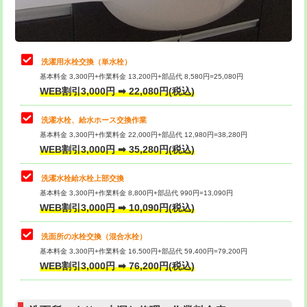
理・調整・分解・加工など（軽作業）
給水管工事※（ライニング鋼管・銅
44,000円
管・ポリ管・HT管使用/3ｍまで)
止水・漏水調査・防水処理・清掃・修
22,000円
理・調整・分解・加工など（中作業）
給水管工事※（ライニング鋼管・銅
+8,800円
洗濯用水栓交換（単水栓）
管・ポリ管・HT管使用/3ｍ超え)
基本料金 3,300円+作業料金 13,200円+部品代 8,580円=25,080円
止水・漏水調査・防水処理・清掃・修
33,000円
WEB割引3,000円 ➡ 22,080円(税込)
理・調整・分解・加工など（重作業）
排水管工事（土の掘削・埋め戻し作
11,000円~
業）
洗濯水栓、給水ホース交換作業
キッチンタンク脱着
16,500円
基本料金 3,300円+作業料金 22,000円+部品代 12,980円=38,280円
排水管工事（排水管工事/3ｍまで）
55,000円
WEB割引3,000円 ➡ 35,280円(税込)
その他部品の脱着
8,800円～
排水管工事（追加 排水管工事/3ｍ超
+11,000円
交換・取付（タンク）
22,000円+材料費
洗濯水栓給水栓上部交換
え）
基本料金 3,300円+作業料金 8,800円+部品代 990円=13,090円
交換・取付(単水栓（壁付・デッキ
13,200円+材料費
WEB割引3,000円 ➡ 10,090円(税込)
マス交換（土の掘削・埋め戻し作業）
11,000円~
式）)
洗面所の水栓交換（混合水栓）
マス交換（深さ50㎝未満）
55,000円
交換・取付(混合水栓（壁付・デッキ
16,500円+材料費
基本料金 3,300円+作業料金 16,500円+部品代 59,400円=79,200円
式・ワンホール）)
WEB割引3,000円 ➡ 76,200円(税込)
マス交換（深さ50㎝以上）
66,000円
交換・取付(排水栓・排水トラップ
22,000円+材料費
コンクリート斫り（厚さ10㎝まで）
27,500円
（P/S/ポップアップ））