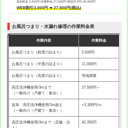
基本料金 3,300円+作業料金 27,500円+部品代 0円=30,800円
交換・取付（タンク）
22,000円+材料費
WEB割引3,000円 ➡ 27,800円(税込)
交換・取付（便器）
22,000円+材料費
お風呂つまり・水漏れ修理の作業料金表
交換・取付（普通便座）
11,000円+材料費
作業内容
作業料金
交換・取付（温水洗浄便座）
16,500円+材料費
お風呂つまり（軽度の詰まり）
5,500円
交換・取付(単水栓（壁付・デッキ
13,200円+材料費
式）)
お風呂つまり（中度の詰まり）
11,000円
交換・取付(混合水栓（壁付・デッキ
16,500円+材料費
お風呂つまり（高度の詰まり）
現地調査
式・ワンホール）)
高圧洗浄機使用/3mまで
27,500円～
交換・取付(排水栓・排水トラップ
22,000円+材料費
（一般向け（戸建て・集合））
（P/S/ポップアップ））
追加 高圧洗浄機使用/3m超え
+3,300円/ｍ
交換・取付（その他部品）
11,000円+材料費
（一般向け（戸建て・集合））
持込商品取付（単水栓）
13,200円
高圧洗浄機使用/3mまで（店舗・法
42,350円
人）