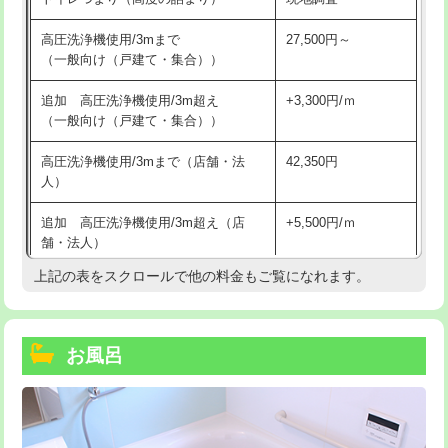
高圧洗浄機使用/3mまで
27,500円～
（一般向け（戸建て・集合））
追加 高圧洗浄機使用/3m超え
+3,300円/ｍ
（一般向け（戸建て・集合））
高圧洗浄機使用/3mまで（店舗・法
42,350円
人）
追加 高圧洗浄機使用/3m超え（店
+5,500円/ｍ
舗・法人）
上記の表をスクロールで他の料金もご覧になれます。
高度高圧洗浄換
現地調査
トーラー作業
16,500円
お風呂
トーラー機使用/3mまで
33,000円
追加トーラー機使用/3m超え
+3,300円
カメラ調査
33,000円