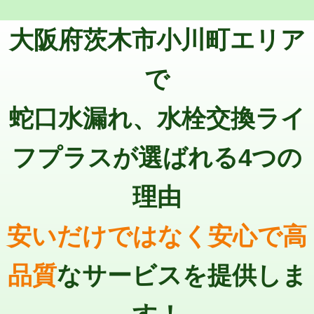
トーラー機使用/3mまで
33,000円
マス交換（深さ50㎝以上）
66,000円
大阪府茨木市小川町エリア
追加トーラー機使用/3m超え
+3,300円
コンクリート斫り（厚さ10㎝まで）
27,500円
カメラ調査
33,000円
で
コンクリート斫り（厚さ10㎝超え）
38,500円
桝清掃
8,800円
蛇口水漏れ、水栓交換ライ
モルタル補修（厚さ10㎝まで）
27,500円
止水・漏水調査・防水処理・清掃・修
11,000円
理・調整・分解・加工など（軽作業）
モルタル補修（厚さ10㎝超え）
38,500円
フプラスが選ばれる4つの
止水・漏水調査・防水処理・清掃・修
22,000円
追加人工
16,500円
理・調整・分解・加工など（中作業）
理由
廃棄・処分
現場見積
止水・漏水調査・防水処理・清掃・修
33,000円
理・調整・分解・加工など（重作業）
安いだけではなく安心で高
その他部品の脱着
8,800円～
品質
なサービスを提供しま
交換・取付（タンク）
22,000円+材料費
交換・取付(単水栓（壁付・デッキ
13,200円+材料費