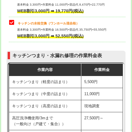
用/3ｍまで)
基本料金 3,300円+作業料金 11,000円+部品代 8,470円=22,770円
止水・漏水調査・防水処理・清掃・修
33,000円
WEB割引3,000円 ➡ 19,770円(税込)
理・調整・分解・加工など（重作業）
給水管工事※（塩ビ管（VP・HI）使
+8,800円
用（追加）/3ｍ超え)
キッチンの水栓交換（ワンホール混合栓）
お風呂タンク脱着
16,500円
基本料金 3,300円+作業料金 16,500円+部品代 35,750円=55,550円
給水管工事※（ライニング鋼管・銅
44,000円
WEB割引3,000円 ➡ 52,550円(税込)
その他部品の脱着
8,800円～
管・ポリ管・HT管使用/3ｍまで)
交換・取付（タンク）
22,000円+材料費
給水管工事※（ライニング鋼管・銅
+8,800円
管・ポリ管・HT管使用/3ｍ超え)
キッチンつまり・水漏れ修理の作業料金表
交換・取付(単水栓（壁付・デッキ
13,200円+材料費
式）)
排水管工事（土の掘削・埋め戻し作
11,000円~
作業内容
作業料金
業）
交換・取付(混合水栓（壁付・デッキ
16,500円+材料費
キッチンつまり（軽度の詰まり）
5,500円
式・ワンホール）)
排水管工事（排水管工事/3ｍまで）
55,000円
キッチンつまり（中度の詰まり）
11,000円
交換・取付(排水栓・排水トラップ
22,000円+材料費
排水管工事（追加 排水管工事/3ｍ超
+11,000円
（P/S/ポップアップ））
え）
キッチンつまり（高度の詰まり）
現地調査
交換・取付（その他部品）
11,000円+材料費
マス交換（土の掘削・埋め戻し作業）
11,000円~
高圧洗浄機使用/3mまで
27,500円～
（一般向け（戸建て・集合））
持込商品取付（単水栓）
13,200円
マス交換（深さ50㎝未満）
55,000円