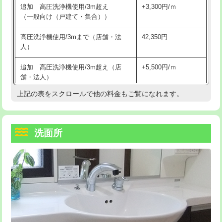
追加 高圧洗浄機使用/3m超え
+3,300円/ｍ
持込商品取付（混合水栓）
16,500円
マス交換（深さ50㎝以上）
66,000円
（一般向け（戸建て・集合））
持込商品取付（浄水器・分岐水栓）
16,500円
コンクリート斫り（厚さ10㎝まで）
27,500円
高圧洗浄機使用/3mまで（店舗・法
42,350円
人）
給水管工事※（ホール加工)
16,500円
コンクリート斫り（厚さ10㎝超え）
38,500円
追加 高圧洗浄機使用/3m超え（店
+5,500円/ｍ
給水管工事※（バンド止め)
3,300円
モルタル補修（厚さ10㎝まで）
27,500円
舗・法人）
給水管工事※（支持金具設置)
5,500円
モルタル補修（厚さ10㎝超え）
38,500円
上記の表をスクロールで他の料金もご覧になれます。
高度高圧洗浄換
現地調査
給水管工事※（保温材使用（バンド止
5,500円
洗面台設置
38,500円
トーラー作業
16,500円
め込み）)
洗面所
追加人工
16,500円
トーラー機使用/3mまで
33,000円
給水管工事※（土の掘削・埋め戻し作
11,000円
業)
廃棄・処分
現場見積
追加トーラー機使用/3m超え
+3,300円
給水管工事※（塩ビ管（VP・HI）使
33,000円
※給水管工事は20mmまでの価格です。
カメラ調査
33,000円
用/3ｍまで)
桝清掃
8,800円
給水管工事※（塩ビ管（VP・HI）使
+8,800円
用（追加）/3ｍ超え)
止水・漏水調査・防水処理・清掃・修
11,000円