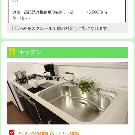
持込商品取付（混合水栓）
16,500円
追加 高圧洗浄機使用/3m超え（店
+5,500円/ｍ
持込商品取付（浄水器・分岐水栓）
16,500円
舗・法人）
持込商品取付（温水洗浄便座）
22,000円
上記の表をスクロールで他の料金もご覧になれます。
高度高圧洗浄換
現地調査
持込商品取付（普通便座⇔温水洗浄便
22,000円
トーラー作業
16,500円
座）
キッチン
トーラー機使用/3mまで
33,000円
給水管工事※（ホール加工)
16,500円
追加トーラー機使用/3m超え
+3,300円
給水管工事※（バンド止め)
3,300円
カメラ調査
33,000円
給水管工事※（支持金具設置)
5,500円
桝清掃
8,800円
給水管工事※（保温材使用（バンド止
5,500円
め込み）)
止水・漏水調査・防水処理・清掃・修
11,000円
理・調整・分解・加工など（軽作業）
給水管工事※（土の掘削・埋め戻し作
11,000円
業)
止水・漏水調査・防水処理・清掃・修
22,000円
理・調整・分解・加工など（中作業）
給水管工事※（塩ビ管（VP・HI）使
33,000円
キッチンの部品交換（カートリッジ交換）