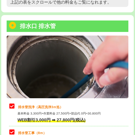
上記の表をスクロールで他の料金もご覧になれます。
高度高圧洗浄換
現地調査
用/3ｍまで)
トーラー作業
16,500円
給水管工事※（塩ビ管（VP・HI）使
+8,800円
用（追加）/3ｍ超え)
排水口 排水管
トーラー機使用/3mまで
33,000円
給水管工事※（ライニング鋼管・銅
44,000円
追加トーラー機使用/3m超え
+3,300円
管・ポリ管・HT管使用/3ｍまで)
カメラ調査
33,000円
給水管工事※（ライニング鋼管・銅
+8,800円
管・ポリ管・HT管使用/3ｍ超え)
桝清掃
8,800円
排水管工事（土の掘削・埋め戻し作
11,000円~
止水・漏水調査・防水処理・清掃・修
11,000円
業）
理・調整・分解・加工など（軽作業）
排水管工事（排水管工事/3ｍまで）
55,000円
止水・漏水調査・防水処理・清掃・修
22,000円
理・調整・分解・加工など（中作業）
排水管工事（追加 排水管工事/3ｍ超
+11,000円
排水管洗浄（高圧洗浄3ｍ迄）
え）
基本料金 3,300円+作業料金 27,500円+部品代 0円=30,800円
止水・漏水調査・防水処理・清掃・修
33,000円
WEB割引3,000円 ➡ 27,800円(税込)
理・調整・分解・加工など（重作業）
マス交換（土の掘削・埋め戻し作業）
11,000円~
排水管工事（8ｍ）
その他部品の脱着
8,800円～
マス交換（深さ50㎝未満）
55,000円