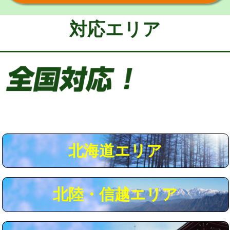
給水管工事※（保温材使用（バンド止
5,500円
め込み）)
対応エリア
給水管工事※（土の掘削・埋め戻し作
11,000円
業)
給水管工事※（塩ビ管（VP・HI）使
33,000円
用/3ｍまで)
給水管工事※（塩ビ管（VP・HI）使
+8,800円
用（追加）/3ｍ超え)
給水管工事※（ライニング鋼管・銅
44,000円
管・ポリ管・HT管使用/3ｍまで)
北海道エリア
給水管工事※（ライニング鋼管・銅
+8,800円
管・ポリ管・HT管使用/3ｍ超え)
北陸・信越エリア
マス交換（土の掘削・埋め戻し作業）
11,000円~
マス交換（深さ50㎝未満）
55,000円