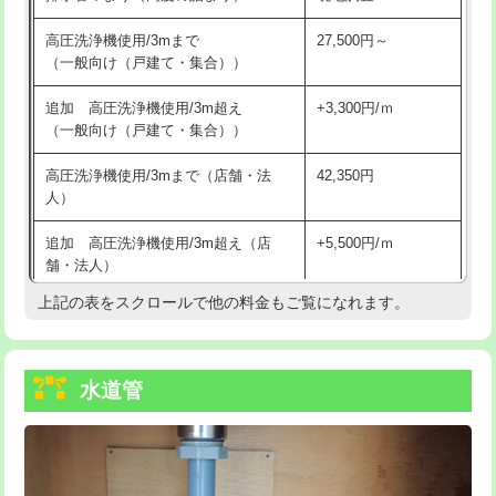
給水管工事※（バンド止め)
3,300円
高圧洗浄機使用/3mまで
27,500円～
（一般向け（戸建て・集合））
給水管工事※（支持金具設置)
5,500円
追加 高圧洗浄機使用/3m超え
+3,300円/ｍ
給水管工事※（保温材使用（バンド止
5,500円
（一般向け（戸建て・集合））
め込み）)
高圧洗浄機使用/3mまで（店舗・法
42,350円
給水管工事※（土の掘削・埋め戻し作
11,000円
人）
業)
追加 高圧洗浄機使用/3m超え（店
+5,500円/ｍ
給水管工事※（塩ビ管（VP・HI）使
33,000円
舗・法人）
用/3ｍまで)
上記の表をスクロールで他の料金もご覧になれます。
高度高圧洗浄換
現地調査
給水管工事※（塩ビ管（VP・HI）使
+8,800円
用（追加）/3ｍ超え)
トーラー作業
16,500円
給水管工事※（ライニング鋼管・銅
44,000円
水道管
トーラー機使用/3mまで
33,000円
管・ポリ管・HT管使用/3ｍまで)
追加トーラー機使用/3m超え
+3,300円
給水管工事※（ライニング鋼管・銅
+8,800円
管・ポリ管・HT管使用/3ｍ超え)
カメラ調査
33,000円