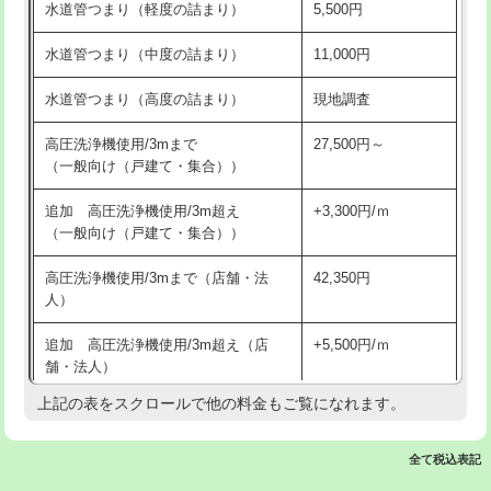
水道管つまり（軽度の詰まり）
5,500円
交換・取付(排水栓・排水トラップ
22,000円+材料費
洗面台設置
38,500円
（P/S/ポップアップ））
水道管つまり（中度の詰まり）
11,000円
化粧台設置
22,000円
交換・取付（その他部品）
11,000円+材料費
水道管つまり（高度の詰まり）
現地調査
追加人工
16,500円
持込商品取付（単水栓）
13,200円
高圧洗浄機使用/3mまで
27,500円～
廃棄・処分
現場見積
（一般向け（戸建て・集合））
持込商品取付（混合水栓）
16,500円
※給水管工事は20mmまでの価格です。
追加 高圧洗浄機使用/3m超え
+3,300円/ｍ
持込商品取付（浄水器・分岐水栓）
16,500円
（一般向け（戸建て・集合））
排水管工事（土の掘削・埋め戻し作
11,000円~
高圧洗浄機使用/3mまで（店舗・法
42,350円
業）
人）
排水管工事（排水管工事/3ｍまで）
55,000円
追加 高圧洗浄機使用/3m超え（店
+5,500円/ｍ
舗・法人）
排水管工事（追加 排水管工事/3ｍ超
+11,000円
え）
上記の表をスクロールで他の料金もご覧になれます。
高度高圧洗浄換
現地調査
マス交換（土の掘削・埋め戻し作業）
11,000円~
トーラー作業
16,500円
全て税込表記
マス交換（深さ50㎝未満）
55,000円