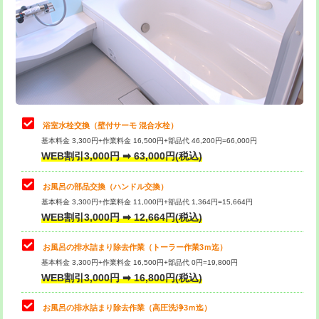
桝清掃
8,800円
止水・漏水調査・防水処理・清掃・修
11,000円
理・調整・分解・加工など（軽作業）
止水・漏水調査・防水処理・清掃・修
22,000円
理・調整・分解・加工など（中作業）
浴室水栓交換（壁付サーモ 混合水栓）
基本料金 3,300円+作業料金 16,500円+部品代 46,200円=66,000円
止水・漏水調査・防水処理・清掃・修
33,000円
WEB割引3,000円 ➡ 63,000円(税込)
理・調整・分解・加工など（重作業）
お風呂の部品交換（ハンドル交換）
トイレタンク脱着
16,500円
基本料金 3,300円+作業料金 11,000円+部品代 1,364円=15,664円
WEB割引3,000円 ➡ 12,664円(税込)
トイレ便器脱着
16,500円
タンクレストイレ脱着
33,000円
お風呂の排水詰まり除去作業（トーラー作業3ｍ迄）
基本料金 3,300円+作業料金 16,500円+部品代 0円=19,800円
小便器トイレ脱着
現地見積
WEB割引3,000円 ➡ 16,800円(税込)
その他部品の脱着
8,800円～
お風呂の排水詰まり除去作業（高圧洗浄3ｍ迄）