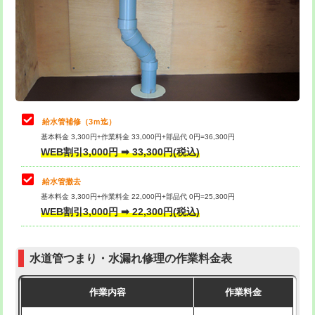
排水管工事（土の掘削・埋め戻し作
11,000円~
桝清掃
8,800円
業）
止水・漏水調査・防水処理・清掃・修
11,000円
排水管工事（排水管工事/3ｍまで）
55,000円
理・調整・分解・加工など（軽作業）
排水管工事（追加 排水管工事/3ｍ超
+11,000円
止水・漏水調査・防水処理・清掃・修
22,000円
え）
理・調整・分解・加工など（中作業）
給水管補修（3ｍ迄）
マス交換（土の掘削・埋め戻し作業）
11,000円~
基本料金 3,300円+作業料金 33,000円+部品代 0円=36,300円
止水・漏水調査・防水処理・清掃・修
33,000円
WEB割引3,000円 ➡ 33,300円(税込)
理・調整・分解・加工など（重作業）
マス交換（深さ50㎝未満）
55,000円
給水管撤去
その他部品の脱着
8,800円～
マス交換（深さ50㎝以上）
66,000円
基本料金 3,300円+作業料金 22,000円+部品代 0円=25,300円
WEB割引3,000円 ➡ 22,300円(税込)
交換・取付（タンク）
22,000円+材料費
コンクリート斫り（厚さ10㎝まで）
27,500円
交換・取付(単水栓（壁付・デッキ
13,200円+材料費
コンクリート斫り（厚さ10㎝超え）
38,500円
式）)
水道管つまり・水漏れ修理の作業料金表
モルタル補修（厚さ10㎝まで）
27,500円
交換・取付(混合水栓（壁付・デッキ
16,500円+材料費
作業内容
作業料金
式・ワンホール）)
モルタル補修（厚さ10㎝超え）
38,500円