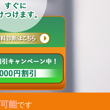
可能
です