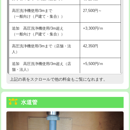
給水管工事※（バンド止め)
3,300円
高圧洗浄機使用/3mまで
27,500円～
（一般向け（戸建て・集合））
給水管工事※（支持金具設置)
5,500円
追加 高圧洗浄機使用/3m超え
+3,300円/ｍ
給水管工事※（保温材使用（バンド止
5,500円
（一般向け（戸建て・集合））
め込み）)
高圧洗浄機使用/3mまで（店舗・法
42,350円
給水管工事※（土の掘削・埋め戻し作
11,000円
人）
業)
追加 高圧洗浄機使用/3m超え（店
+5,500円/ｍ
給水管工事※（塩ビ管（VP・HI）使
33,000円
舗・法人）
用/3ｍまで)
上記の表をスクロールで他の料金もご覧になれます。
高度高圧洗浄換
現地調査
給水管工事※（塩ビ管（VP・HI）使
+8,800円
用（追加）/3ｍ超え)
トーラー作業
16,500円
給水管工事※（ライニング鋼管・銅
44,000円
水道管
トーラー機使用/3mまで
33,000円
管・ポリ管・HT管使用/3ｍまで)
追加トーラー機使用/3m超え
+3,300円
給水管工事※（ライニング鋼管・銅
+8,800円
管・ポリ管・HT管使用/3ｍ超え)
カメラ調査
33,000円