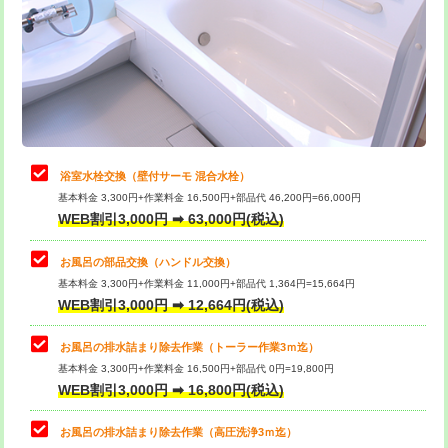
桝清掃
8,800円
止水・漏水調査・防水処理・清掃・修
11,000円
理・調整・分解・加工など（軽作業）
止水・漏水調査・防水処理・清掃・修
22,000円
理・調整・分解・加工など（中作業）
浴室水栓交換（壁付サーモ 混合水栓）
基本料金 3,300円+作業料金 16,500円+部品代 46,200円=66,000円
止水・漏水調査・防水処理・清掃・修
33,000円
WEB割引3,000円 ➡ 63,000円(税込)
理・調整・分解・加工など（重作業）
お風呂の部品交換（ハンドル交換）
トイレタンク脱着
16,500円
基本料金 3,300円+作業料金 11,000円+部品代 1,364円=15,664円
WEB割引3,000円 ➡ 12,664円(税込)
トイレ便器脱着
16,500円
タンクレストイレ脱着
33,000円
お風呂の排水詰まり除去作業（トーラー作業3ｍ迄）
基本料金 3,300円+作業料金 16,500円+部品代 0円=19,800円
小便器トイレ脱着
現地見積
WEB割引3,000円 ➡ 16,800円(税込)
その他部品の脱着
8,800円～
お風呂の排水詰まり除去作業（高圧洗浄3ｍ迄）