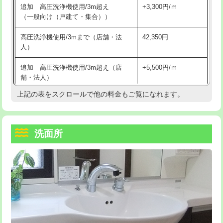
追加 高圧洗浄機使用/3m超え
+3,300円/ｍ
持込商品取付（混合水栓）
16,500円
マス交換（深さ50㎝以上）
66,000円
（一般向け（戸建て・集合））
持込商品取付（浄水器・分岐水栓）
16,500円
コンクリート斫り（厚さ10㎝まで）
27,500円
高圧洗浄機使用/3mまで（店舗・法
42,350円
人）
給水管工事※（ホール加工)
16,500円
コンクリート斫り（厚さ10㎝超え）
38,500円
追加 高圧洗浄機使用/3m超え（店
+5,500円/ｍ
給水管工事※（バンド止め)
3,300円
モルタル補修（厚さ10㎝まで）
27,500円
舗・法人）
給水管工事※（支持金具設置)
5,500円
モルタル補修（厚さ10㎝超え）
38,500円
上記の表をスクロールで他の料金もご覧になれます。
高度高圧洗浄換
現地調査
給水管工事※（保温材使用（バンド止
5,500円
洗面台設置
38,500円
トーラー作業
16,500円
め込み）)
洗面所
追加人工
16,500円
トーラー機使用/3mまで
33,000円
給水管工事※（土の掘削・埋め戻し作
11,000円
業)
廃棄・処分
現場見積
追加トーラー機使用/3m超え
+3,300円
給水管工事※（塩ビ管（VP・HI）使
33,000円
※給水管工事は20mmまでの価格です。
カメラ調査
33,000円
用/3ｍまで)
桝清掃
8,800円
給水管工事※（塩ビ管（VP・HI）使
+8,800円
用（追加）/3ｍ超え)
止水・漏水調査・防水処理・清掃・修
11,000円