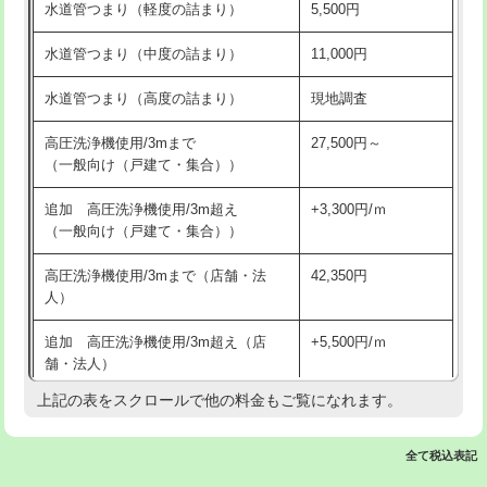
水道管つまり（軽度の詰まり）
5,500円
交換・取付(排水栓・排水トラップ
22,000円+材料費
洗面台設置
38,500円
（P/S/ポップアップ））
水道管つまり（中度の詰まり）
11,000円
化粧台設置
22,000円
交換・取付（その他部品）
11,000円+材料費
水道管つまり（高度の詰まり）
現地調査
追加人工
16,500円
持込商品取付（単水栓）
13,200円
高圧洗浄機使用/3mまで
27,500円～
廃棄・処分
現場見積
（一般向け（戸建て・集合））
持込商品取付（混合水栓）
16,500円
※給水管工事は20mmまでの価格です。
追加 高圧洗浄機使用/3m超え
+3,300円/ｍ
持込商品取付（浄水器・分岐水栓）
16,500円
（一般向け（戸建て・集合））
排水管工事（土の掘削・埋め戻し作
11,000円~
高圧洗浄機使用/3mまで（店舗・法
42,350円
業）
人）
排水管工事（排水管工事/3ｍまで）
55,000円
追加 高圧洗浄機使用/3m超え（店
+5,500円/ｍ
舗・法人）
排水管工事（追加 排水管工事/3ｍ超
+11,000円
え）
上記の表をスクロールで他の料金もご覧になれます。
高度高圧洗浄換
現地調査
マス交換（土の掘削・埋め戻し作業）
11,000円~
トーラー作業
16,500円
全て税込表記
マス交換（深さ50㎝未満）
55,000円