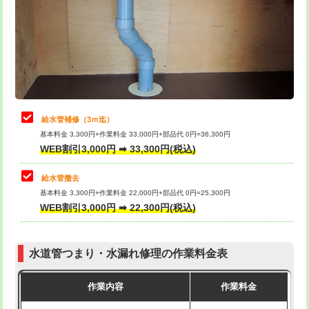
排水管工事（土の掘削・埋め戻し作
11,000円~
桝清掃
8,800円
業）
止水・漏水調査・防水処理・清掃・修
11,000円
排水管工事（排水管工事/3ｍまで）
55,000円
理・調整・分解・加工など（軽作業）
排水管工事（追加 排水管工事/3ｍ超
+11,000円
止水・漏水調査・防水処理・清掃・修
22,000円
え）
理・調整・分解・加工など（中作業）
給水管補修（3ｍ迄）
マス交換（土の掘削・埋め戻し作業）
11,000円~
基本料金 3,300円+作業料金 33,000円+部品代 0円=36,300円
止水・漏水調査・防水処理・清掃・修
33,000円
WEB割引3,000円 ➡ 33,300円(税込)
理・調整・分解・加工など（重作業）
マス交換（深さ50㎝未満）
55,000円
給水管撤去
その他部品の脱着
8,800円～
マス交換（深さ50㎝以上）
66,000円
基本料金 3,300円+作業料金 22,000円+部品代 0円=25,300円
WEB割引3,000円 ➡ 22,300円(税込)
交換・取付（タンク）
22,000円+材料費
コンクリート斫り（厚さ10㎝まで）
27,500円
交換・取付(単水栓（壁付・デッキ
13,200円+材料費
コンクリート斫り（厚さ10㎝超え）
38,500円
式）)
水道管つまり・水漏れ修理の作業料金表
モルタル補修（厚さ10㎝まで）
27,500円
交換・取付(混合水栓（壁付・デッキ
16,500円+材料費
作業内容
作業料金
式・ワンホール）)
モルタル補修（厚さ10㎝超え）
38,500円