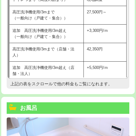
高圧洗浄機使用/3mまで
27,500円～
（一般向け（戸建て・集合））
追加 高圧洗浄機使用/3m超え
+3,300円/ｍ
（一般向け（戸建て・集合））
高圧洗浄機使用/3mまで（店舗・法
42,350円
人）
追加 高圧洗浄機使用/3m超え（店
+5,500円/ｍ
舗・法人）
上記の表をスクロールで他の料金もご覧になれます。
高度高圧洗浄換
現地調査
トーラー作業
16,500円
お風呂
トーラー機使用/3mまで
33,000円
追加トーラー機使用/3m超え
+3,300円
カメラ調査
33,000円