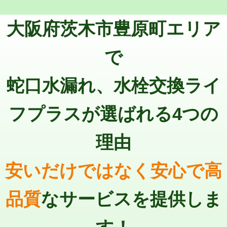
トーラー機使用/3mまで
33,000円
マス交換（深さ50㎝以上）
66,000円
大阪府茨木市豊原町エリア
追加トーラー機使用/3m超え
+3,300円
コンクリート斫り（厚さ10㎝まで）
27,500円
カメラ調査
33,000円
で
コンクリート斫り（厚さ10㎝超え）
38,500円
桝清掃
8,800円
蛇口水漏れ、水栓交換ライ
モルタル補修（厚さ10㎝まで）
27,500円
止水・漏水調査・防水処理・清掃・修
11,000円
理・調整・分解・加工など（軽作業）
モルタル補修（厚さ10㎝超え）
38,500円
フプラスが選ばれる4つの
止水・漏水調査・防水処理・清掃・修
22,000円
追加人工
16,500円
理・調整・分解・加工など（中作業）
理由
廃棄・処分
現場見積
止水・漏水調査・防水処理・清掃・修
33,000円
理・調整・分解・加工など（重作業）
安いだけではなく安心で高
その他部品の脱着
8,800円～
品質
なサービスを提供しま
交換・取付（タンク）
22,000円+材料費
交換・取付(単水栓（壁付・デッキ
13,200円+材料費