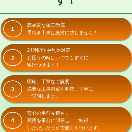
す！
式）)
交換・取付(混合水栓（壁付・デッキ
16,500円+材料費
式・ワンホール）)
高品質な施工徹底
1
手続き工事は絶対に致しません！
交換・取付(排水栓・排水トラップ
22,000円+材料費
（P/S/ポップアップ））
24時間年中無休対応
交換・取付（その他部品）
11,000円+材料費
2
お困りの時はいつでもすぐに
持込商品取付（単水栓）
13,200円
駆けつけます！
持込商品取付（混合水栓）
16,500円
明確、丁寧なご説明
持込商品取付（浄水器・分岐水栓）
16,500円
3
必要な工事内容を明確、丁寧に
ご説明します。
給水管工事※（ホール加工)
16,500円
給水管工事※（バンド止め)
3,300円
安心の事前見積もり
4
費用を事前に明示し、ご納得
給水管工事※（支持金具設置)
5,500円
いただいたうえで施工を行います。