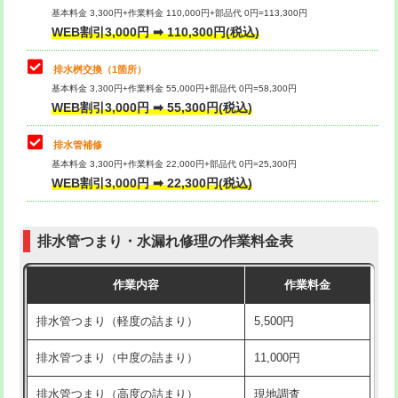
基本料金 3,300円+作業料金 110,000円+部品代 0円=113,300円
WEB割引3,000円 ➡ 110,300円(税込)
交換・取付（タンク）
22,000円+材料費
マス交換（深さ50㎝以上）
66,000円
交換・取付(単水栓（壁付・デッキ
13,200円+材料費
コンクリート斫り（厚さ10㎝まで）
27,500円
排水桝交換（1箇所）
式）)
基本料金 3,300円+作業料金 55,000円+部品代 0円=58,300円
コンクリート斫り（厚さ10㎝超え）
38,500円
WEB割引3,000円 ➡ 55,300円(税込)
交換・取付(混合水栓（壁付・デッキ
16,500円+材料費
式・ワンホール）)
モルタル補修（厚さ10㎝まで）
27,500円
排水管補修
基本料金 3,300円+作業料金 22,000円+部品代 0円=25,300円
交換・取付(排水栓・排水トラップ
22,000円+材料費
モルタル補修（厚さ10㎝超え）
38,500円
WEB割引3,000円 ➡ 22,300円(税込)
（P/S/ポップアップ））
台所シンク・作業台設置
現場見積
交換・取付（その他部品）
11,000円+材料費
排水管つまり・水漏れ修理の作業料金表
追加人工
16,500円
持込商品取付（単水栓）
13,200円
作業内容
作業料金
廃棄・処分
現場見積
持込商品取付（混合水栓）
16,500円
排水管つまり（軽度の詰まり）
5,500円
※給水管工事は20mmまでの価格です。
持込商品取付（浄水器・分岐水栓）
16,500円
排水管つまり（中度の詰まり）
11,000円
給水管工事※（ホール加工)
16,500円
排水管つまり（高度の詰まり）
現地調査