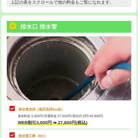
上記の表をスクロールで他の料金もご覧になれます。
高度高圧洗浄換
現地調査
用/3ｍまで)
トーラー作業
16,500円
給水管工事※（塩ビ管（VP・HI）使
+8,800円
用（追加）/3ｍ超え)
排水口 排水管
トーラー機使用/3mまで
33,000円
給水管工事※（ライニング鋼管・銅
44,000円
追加トーラー機使用/3m超え
+3,300円
管・ポリ管・HT管使用/3ｍまで)
カメラ調査
33,000円
給水管工事※（ライニング鋼管・銅
+8,800円
管・ポリ管・HT管使用/3ｍ超え)
桝清掃
8,800円
排水管工事（土の掘削・埋め戻し作
11,000円~
止水・漏水調査・防水処理・清掃・修
11,000円
業）
理・調整・分解・加工など（軽作業）
排水管工事（排水管工事/3ｍまで）
55,000円
止水・漏水調査・防水処理・清掃・修
22,000円
理・調整・分解・加工など（中作業）
排水管工事（追加 排水管工事/3ｍ超
+11,000円
排水管洗浄（高圧洗浄3ｍ迄）
え）
基本料金 3,300円+作業料金 27,500円+部品代 0円=30,800円
止水・漏水調査・防水処理・清掃・修
33,000円
WEB割引3,000円 ➡ 27,800円(税込)
理・調整・分解・加工など（重作業）
マス交換（土の掘削・埋め戻し作業）
11,000円~
排水管工事（8ｍ）
その他部品の脱着
8,800円～
マス交換（深さ50㎝未満）
55,000円