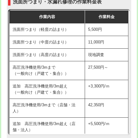
洗面所つまり・水漏れ修理の作業料金表
コンクリート斫り（厚さ10㎝超え）
38,500円
交換・取付（その他部品）
11,000円+材料費
作業内容
作業料金
モルタル補修（厚さ10㎝まで）
27,500円
持込商品取付（単水栓）
13,200円
洗面所つまり（軽度の詰まり）
5,500円
モルタル補修（厚さ10㎝超え）
38,500円
持込商品取付（混合水栓）
16,500円
洗面所つまり（中度の詰まり）
11,000円
洗面台設置
38,500円
持込商品取付（浄水器・分岐水栓）
16,500円
洗面所つまり（高度の詰まり）
現地調査
バスタブ設置
現場見積
給水管工事※（ホール加工)
16,500円
高圧洗浄機使用/3mまで
27,500円～
追加人工
16,500円
（一般向け（戸建て・集合））
給水管工事※（バンド止め)
3,300円
廃棄・処分
現場見積
追加 高圧洗浄機使用/3m超え
+3,300円/ｍ
給水管工事※（支持金具設置)
5,500円
（一般向け（戸建て・集合））
※給水管工事は20mmまでの価格です。
給水管工事※（保温材使用（バンド止
5,500円
高圧洗浄機使用/3mまで（店舗・法
42,350円
め込み）)
人）
給水管工事※（土の掘削・埋め戻し作
11,000円
追加 高圧洗浄機使用/3m超え（店
+5,500円/ｍ
業)
舗・法人）
給水管工事※（塩ビ管（VP・HI）使
33,000円