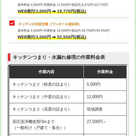
用/3ｍまで)
基本料金 3,300円+作業料金 11,000円+部品代 8,470円=22,770円
止水・漏水調査・防水処理・清掃・修
33,000円
WEB割引3,000円 ➡ 19,770円(税込)
理・調整・分解・加工など（重作業）
給水管工事※（塩ビ管（VP・HI）使
+8,800円
用（追加）/3ｍ超え)
キッチンの水栓交換（ワンホール混合栓）
お風呂タンク脱着
16,500円
基本料金 3,300円+作業料金 16,500円+部品代 35,750円=55,550円
給水管工事※（ライニング鋼管・銅
44,000円
WEB割引3,000円 ➡ 52,550円(税込)
その他部品の脱着
8,800円～
管・ポリ管・HT管使用/3ｍまで)
交換・取付（タンク）
22,000円+材料費
給水管工事※（ライニング鋼管・銅
+8,800円
管・ポリ管・HT管使用/3ｍ超え)
キッチンつまり・水漏れ修理の作業料金表
交換・取付(単水栓（壁付・デッキ
13,200円+材料費
式）)
排水管工事（土の掘削・埋め戻し作
11,000円~
作業内容
作業料金
業）
交換・取付(混合水栓（壁付・デッキ
16,500円+材料費
キッチンつまり（軽度の詰まり）
5,500円
式・ワンホール）)
排水管工事（排水管工事/3ｍまで）
55,000円
キッチンつまり（中度の詰まり）
11,000円
交換・取付(排水栓・排水トラップ
22,000円+材料費
排水管工事（追加 排水管工事/3ｍ超
+11,000円
（P/S/ポップアップ））
え）
キッチンつまり（高度の詰まり）
現地調査
交換・取付（その他部品）
11,000円+材料費
マス交換（土の掘削・埋め戻し作業）
11,000円~
高圧洗浄機使用/3mまで
27,500円～
（一般向け（戸建て・集合））
持込商品取付（単水栓）
13,200円
マス交換（深さ50㎝未満）
55,000円