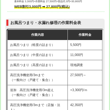
基本料金 3,300円+作業料金 27,500円+部品代 0円=30,800円
交換・取付（タンク）
22,000円+材料費
WEB割引3,000円 ➡ 27,800円(税込)
交換・取付（便器）
22,000円+材料費
お風呂つまり・水漏れ修理の作業料金表
交換・取付（普通便座）
11,000円+材料費
作業内容
作業料金
交換・取付（温水洗浄便座）
16,500円+材料費
お風呂つまり（軽度の詰まり）
5,500円
交換・取付(単水栓（壁付・デッキ
13,200円+材料費
式）)
お風呂つまり（中度の詰まり）
11,000円
交換・取付(混合水栓（壁付・デッキ
16,500円+材料費
お風呂つまり（高度の詰まり）
現地調査
式・ワンホール）)
高圧洗浄機使用/3mまで
27,500円～
交換・取付(排水栓・排水トラップ
22,000円+材料費
（一般向け（戸建て・集合））
（P/S/ポップアップ））
追加 高圧洗浄機使用/3m超え
+3,300円/ｍ
交換・取付（その他部品）
11,000円+材料費
（一般向け（戸建て・集合））
持込商品取付（単水栓）
13,200円
高圧洗浄機使用/3mまで（店舗・法
42,350円
人）