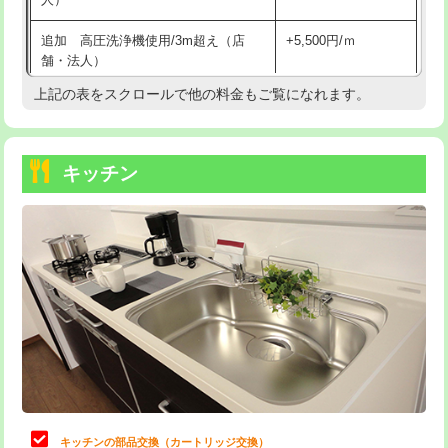
持込商品取付（混合水栓）
16,500円
追加 高圧洗浄機使用/3m超え（店
+5,500円/ｍ
持込商品取付（浄水器・分岐水栓）
16,500円
舗・法人）
持込商品取付（温水洗浄便座）
22,000円
上記の表をスクロールで他の料金もご覧になれます。
高度高圧洗浄換
現地調査
持込商品取付（普通便座⇔温水洗浄便
22,000円
トーラー作業
16,500円
座）
キッチン
トーラー機使用/3mまで
33,000円
給水管工事※（ホール加工)
16,500円
追加トーラー機使用/3m超え
+3,300円
給水管工事※（バンド止め)
3,300円
カメラ調査
33,000円
給水管工事※（支持金具設置)
5,500円
桝清掃
8,800円
給水管工事※（保温材使用（バンド止
5,500円
め込み）)
止水・漏水調査・防水処理・清掃・修
11,000円
理・調整・分解・加工など（軽作業）
給水管工事※（土の掘削・埋め戻し作
11,000円
業)
止水・漏水調査・防水処理・清掃・修
22,000円
理・調整・分解・加工など（中作業）
給水管工事※（塩ビ管（VP・HI）使
33,000円
キッチンの部品交換（カートリッジ交換）