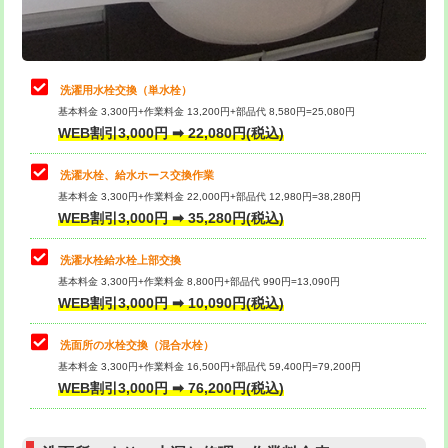
理・調整・分解・加工など（軽作業）
給水管工事※（ライニング鋼管・銅
44,000円
管・ポリ管・HT管使用/3ｍまで)
止水・漏水調査・防水処理・清掃・修
22,000円
理・調整・分解・加工など（中作業）
給水管工事※（ライニング鋼管・銅
+8,800円
洗濯用水栓交換（単水栓）
管・ポリ管・HT管使用/3ｍ超え)
基本料金 3,300円+作業料金 13,200円+部品代 8,580円=25,080円
止水・漏水調査・防水処理・清掃・修
33,000円
WEB割引3,000円 ➡ 22,080円(税込)
理・調整・分解・加工など（重作業）
排水管工事（土の掘削・埋め戻し作
11,000円~
業）
洗濯水栓、給水ホース交換作業
キッチンタンク脱着
16,500円
基本料金 3,300円+作業料金 22,000円+部品代 12,980円=38,280円
排水管工事（排水管工事/3ｍまで）
55,000円
WEB割引3,000円 ➡ 35,280円(税込)
その他部品の脱着
8,800円～
排水管工事（追加 排水管工事/3ｍ超
+11,000円
交換・取付（タンク）
22,000円+材料費
洗濯水栓給水栓上部交換
え）
基本料金 3,300円+作業料金 8,800円+部品代 990円=13,090円
交換・取付(単水栓（壁付・デッキ
13,200円+材料費
WEB割引3,000円 ➡ 10,090円(税込)
マス交換（土の掘削・埋め戻し作業）
11,000円~
式）)
洗面所の水栓交換（混合水栓）
マス交換（深さ50㎝未満）
55,000円
交換・取付(混合水栓（壁付・デッキ
16,500円+材料費
基本料金 3,300円+作業料金 16,500円+部品代 59,400円=79,200円
式・ワンホール）)
WEB割引3,000円 ➡ 76,200円(税込)
マス交換（深さ50㎝以上）
66,000円
交換・取付(排水栓・排水トラップ
22,000円+材料費
コンクリート斫り（厚さ10㎝まで）
27,500円
（P/S/ポップアップ））