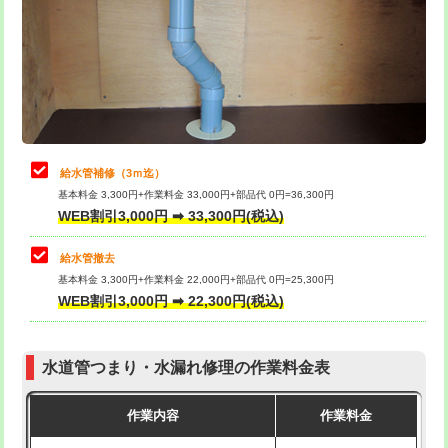
排水管工事（土の掘削・埋め戻し作
11,000円~
桝清掃
8,800円
業）
止水・漏水調査・防水処理・清掃・修
11,000円
排水管工事（排水管工事/3ｍまで）
55,000円
理・調整・分解・加工など（軽作業）
排水管工事（追加 排水管工事/3ｍ超
+11,000円
止水・漏水調査・防水処理・清掃・修
22,000円
え）
理・調整・分解・加工など（中作業）
給水管補修（3ｍ迄）
マス交換（土の掘削・埋め戻し作業）
11,000円~
基本料金 3,300円+作業料金 33,000円+部品代 0円=36,300円
止水・漏水調査・防水処理・清掃・修
33,000円
WEB割引3,000円 ➡ 33,300円(税込)
理・調整・分解・加工など（重作業）
マス交換（深さ50㎝未満）
55,000円
給水管撤去
その他部品の脱着
8,800円～
マス交換（深さ50㎝以上）
66,000円
基本料金 3,300円+作業料金 22,000円+部品代 0円=25,300円
WEB割引3,000円 ➡ 22,300円(税込)
交換・取付（タンク）
22,000円+材料費
コンクリート斫り（厚さ10㎝まで）
27,500円
交換・取付(単水栓（壁付・デッキ
13,200円+材料費
コンクリート斫り（厚さ10㎝超え）
38,500円
式）)
水道管つまり・水漏れ修理の作業料金表
モルタル補修（厚さ10㎝まで）
27,500円
交換・取付(混合水栓（壁付・デッキ
16,500円+材料費
作業内容
作業料金
式・ワンホール）)
モルタル補修（厚さ10㎝超え）
38,500円