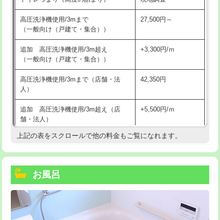
高圧洗浄機使用/3mまで
27,500円～
（一般向け（戸建て・集合））
追加 高圧洗浄機使用/3m超え
+3,300円/ｍ
（一般向け（戸建て・集合））
高圧洗浄機使用/3mまで（店舗・法
42,350円
人）
追加 高圧洗浄機使用/3m超え（店
+5,500円/ｍ
舗・法人）
上記の表をスクロールで他の料金もご覧になれます。
高度高圧洗浄換
現地調査
トーラー作業
16,500円
お風呂
トーラー機使用/3mまで
33,000円
追加トーラー機使用/3m超え
+3,300円
カメラ調査
33,000円