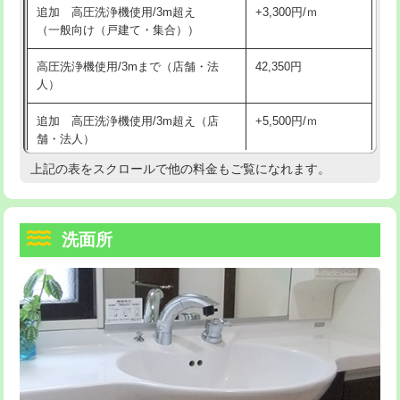
追加 高圧洗浄機使用/3m超え
+3,300円/ｍ
持込商品取付（混合水栓）
16,500円
マス交換（深さ50㎝以上）
66,000円
（一般向け（戸建て・集合））
持込商品取付（浄水器・分岐水栓）
16,500円
コンクリート斫り（厚さ10㎝まで）
27,500円
高圧洗浄機使用/3mまで（店舗・法
42,350円
人）
給水管工事※（ホール加工)
16,500円
コンクリート斫り（厚さ10㎝超え）
38,500円
追加 高圧洗浄機使用/3m超え（店
+5,500円/ｍ
給水管工事※（バンド止め)
3,300円
モルタル補修（厚さ10㎝まで）
27,500円
舗・法人）
給水管工事※（支持金具設置)
5,500円
モルタル補修（厚さ10㎝超え）
38,500円
上記の表をスクロールで他の料金もご覧になれます。
高度高圧洗浄換
現地調査
給水管工事※（保温材使用（バンド止
5,500円
洗面台設置
38,500円
トーラー作業
16,500円
め込み）)
洗面所
追加人工
16,500円
トーラー機使用/3mまで
33,000円
給水管工事※（土の掘削・埋め戻し作
11,000円
業)
廃棄・処分
現場見積
追加トーラー機使用/3m超え
+3,300円
給水管工事※（塩ビ管（VP・HI）使
33,000円
※給水管工事は20mmまでの価格です。
カメラ調査
33,000円
用/3ｍまで)
桝清掃
8,800円
給水管工事※（塩ビ管（VP・HI）使
+8,800円
用（追加）/3ｍ超え)
止水・漏水調査・防水処理・清掃・修
11,000円