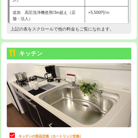
持込商品取付（混合水栓）
16,500円
追加 高圧洗浄機使用/3m超え（店
+5,500円/ｍ
持込商品取付（浄水器・分岐水栓）
16,500円
舗・法人）
持込商品取付（温水洗浄便座）
22,000円
上記の表をスクロールで他の料金もご覧になれます。
高度高圧洗浄換
現地調査
持込商品取付（普通便座⇔温水洗浄便
22,000円
トーラー作業
16,500円
座）
キッチン
トーラー機使用/3mまで
33,000円
給水管工事※（ホール加工)
16,500円
追加トーラー機使用/3m超え
+3,300円
給水管工事※（バンド止め)
3,300円
カメラ調査
33,000円
給水管工事※（支持金具設置)
5,500円
桝清掃
8,800円
給水管工事※（保温材使用（バンド止
5,500円
め込み）)
止水・漏水調査・防水処理・清掃・修
11,000円
理・調整・分解・加工など（軽作業）
給水管工事※（土の掘削・埋め戻し作
11,000円
業)
止水・漏水調査・防水処理・清掃・修
22,000円
理・調整・分解・加工など（中作業）
給水管工事※（塩ビ管（VP・HI）使
33,000円
キッチンの部品交換（カートリッジ交換）