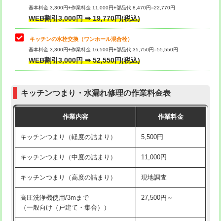
用/3ｍまで)
基本料金 3,300円+作業料金 11,000円+部品代 8,470円=22,770円
止水・漏水調査・防水処理・清掃・修
33,000円
WEB割引3,000円 ➡ 19,770円(税込)
理・調整・分解・加工など（重作業）
給水管工事※（塩ビ管（VP・HI）使
+8,800円
用（追加）/3ｍ超え)
キッチンの水栓交換（ワンホール混合栓）
お風呂タンク脱着
16,500円
基本料金 3,300円+作業料金 16,500円+部品代 35,750円=55,550円
給水管工事※（ライニング鋼管・銅
44,000円
WEB割引3,000円 ➡ 52,550円(税込)
その他部品の脱着
8,800円～
管・ポリ管・HT管使用/3ｍまで)
交換・取付（タンク）
22,000円+材料費
給水管工事※（ライニング鋼管・銅
+8,800円
管・ポリ管・HT管使用/3ｍ超え)
キッチンつまり・水漏れ修理の作業料金表
交換・取付(単水栓（壁付・デッキ
13,200円+材料費
式）)
排水管工事（土の掘削・埋め戻し作
11,000円~
作業内容
作業料金
業）
交換・取付(混合水栓（壁付・デッキ
16,500円+材料費
キッチンつまり（軽度の詰まり）
5,500円
式・ワンホール）)
排水管工事（排水管工事/3ｍまで）
55,000円
キッチンつまり（中度の詰まり）
11,000円
交換・取付(排水栓・排水トラップ
22,000円+材料費
排水管工事（追加 排水管工事/3ｍ超
+11,000円
（P/S/ポップアップ））
え）
キッチンつまり（高度の詰まり）
現地調査
交換・取付（その他部品）
11,000円+材料費
マス交換（土の掘削・埋め戻し作業）
11,000円~
高圧洗浄機使用/3mまで
27,500円～
（一般向け（戸建て・集合））
持込商品取付（単水栓）
13,200円
マス交換（深さ50㎝未満）
55,000円