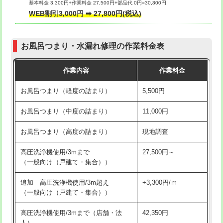
基本料金 3,300円+作業料金 27,500円+部品代 0円=30,800円
交換・取付（タンク）
22,000円+材料費
WEB割引3,000円 ➡ 27,800円(税込)
交換・取付（便器）
22,000円+材料費
お風呂つまり・水漏れ修理の作業料金表
交換・取付（普通便座）
11,000円+材料費
作業内容
作業料金
交換・取付（温水洗浄便座）
16,500円+材料費
お風呂つまり（軽度の詰まり）
5,500円
交換・取付(単水栓（壁付・デッキ
13,200円+材料費
式）)
お風呂つまり（中度の詰まり）
11,000円
交換・取付(混合水栓（壁付・デッキ
16,500円+材料費
お風呂つまり（高度の詰まり）
現地調査
式・ワンホール）)
高圧洗浄機使用/3mまで
27,500円～
交換・取付(排水栓・排水トラップ
22,000円+材料費
（一般向け（戸建て・集合））
（P/S/ポップアップ））
追加 高圧洗浄機使用/3m超え
+3,300円/ｍ
交換・取付（その他部品）
11,000円+材料費
（一般向け（戸建て・集合））
持込商品取付（単水栓）
13,200円
高圧洗浄機使用/3mまで（店舗・法
42,350円
人）