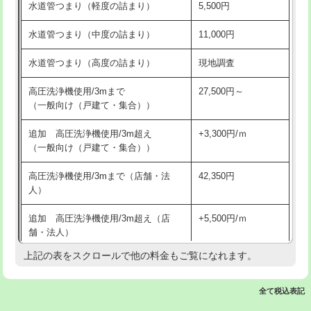
水道管つまり（軽度の詰まり）
5,500円
交換・取付(排水栓・排水トラップ
22,000円+材料費
洗面台設置
38,500円
（P/S/ポップアップ））
水道管つまり（中度の詰まり）
11,000円
化粧台設置
22,000円
交換・取付（その他部品）
11,000円+材料費
水道管つまり（高度の詰まり）
現地調査
追加人工
16,500円
持込商品取付（単水栓）
13,200円
高圧洗浄機使用/3mまで
27,500円～
廃棄・処分
現場見積
（一般向け（戸建て・集合））
持込商品取付（混合水栓）
16,500円
※給水管工事は20mmまでの価格です。
追加 高圧洗浄機使用/3m超え
+3,300円/ｍ
持込商品取付（浄水器・分岐水栓）
16,500円
（一般向け（戸建て・集合））
排水管工事（土の掘削・埋め戻し作
11,000円~
高圧洗浄機使用/3mまで（店舗・法
42,350円
業）
人）
排水管工事（排水管工事/3ｍまで）
55,000円
追加 高圧洗浄機使用/3m超え（店
+5,500円/ｍ
舗・法人）
排水管工事（追加 排水管工事/3ｍ超
+11,000円
え）
上記の表をスクロールで他の料金もご覧になれます。
高度高圧洗浄換
現地調査
マス交換（土の掘削・埋め戻し作業）
11,000円~
トーラー作業
16,500円
全て税込表記
マス交換（深さ50㎝未満）
55,000円