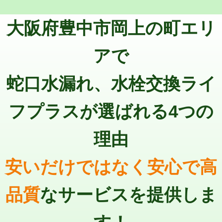
トーラー機使用/3mまで
33,000円
マス交換（深さ50㎝以上）
66,000円
大阪府豊中市岡上の町エリ
追加トーラー機使用/3m超え
+3,300円
コンクリート斫り（厚さ10㎝まで）
27,500円
カメラ調査
33,000円
アで
コンクリート斫り（厚さ10㎝超え）
38,500円
桝清掃
8,800円
蛇口水漏れ、水栓交換ライ
モルタル補修（厚さ10㎝まで）
27,500円
止水・漏水調査・防水処理・清掃・修
11,000円
理・調整・分解・加工など（軽作業）
モルタル補修（厚さ10㎝超え）
38,500円
フプラスが選ばれる4つの
止水・漏水調査・防水処理・清掃・修
22,000円
追加人工
16,500円
理・調整・分解・加工など（中作業）
理由
廃棄・処分
現場見積
止水・漏水調査・防水処理・清掃・修
33,000円
理・調整・分解・加工など（重作業）
安いだけではなく安心で高
その他部品の脱着
8,800円～
品質
なサービスを提供しま
交換・取付（タンク）
22,000円+材料費
交換・取付(単水栓（壁付・デッキ
13,200円+材料費