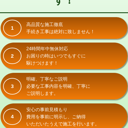
す！
式）)
交換・取付(混合水栓（壁付・デッキ
16,500円+材料費
式・ワンホール）)
高品質な施工徹底
1
手続き工事は絶対に致しません！
交換・取付(排水栓・排水トラップ
22,000円+材料費
（P/S/ポップアップ））
24時間年中無休対応
交換・取付（その他部品）
11,000円+材料費
2
お困りの時はいつでもすぐに
持込商品取付（単水栓）
13,200円
駆けつけます！
持込商品取付（混合水栓）
16,500円
明確、丁寧なご説明
持込商品取付（浄水器・分岐水栓）
16,500円
3
必要な工事内容を明確、丁寧に
ご説明します。
給水管工事※（ホール加工)
16,500円
給水管工事※（バンド止め)
3,300円
安心の事前見積もり
4
費用を事前に明示し、ご納得
給水管工事※（支持金具設置)
5,500円
いただいたうえで施工を行います。