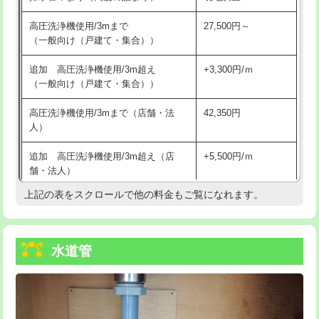
給水管工事※（バンド止め)
3,300円
高圧洗浄機使用/3mまで
27,500円～
（一般向け（戸建て・集合））
給水管工事※（支持金具設置)
5,500円
追加 高圧洗浄機使用/3m超え
+3,300円/ｍ
給水管工事※（保温材使用（バンド止
5,500円
（一般向け（戸建て・集合））
め込み）)
高圧洗浄機使用/3mまで（店舗・法
42,350円
給水管工事※（土の掘削・埋め戻し作
11,000円
人）
業)
追加 高圧洗浄機使用/3m超え（店
+5,500円/ｍ
給水管工事※（塩ビ管（VP・HI）使
33,000円
舗・法人）
用/3ｍまで)
上記の表をスクロールで他の料金もご覧になれます。
高度高圧洗浄換
現地調査
給水管工事※（塩ビ管（VP・HI）使
+8,800円
用（追加）/3ｍ超え)
トーラー作業
16,500円
給水管工事※（ライニング鋼管・銅
44,000円
水道管
トーラー機使用/3mまで
33,000円
管・ポリ管・HT管使用/3ｍまで)
追加トーラー機使用/3m超え
+3,300円
給水管工事※（ライニング鋼管・銅
+8,800円
管・ポリ管・HT管使用/3ｍ超え)
カメラ調査
33,000円