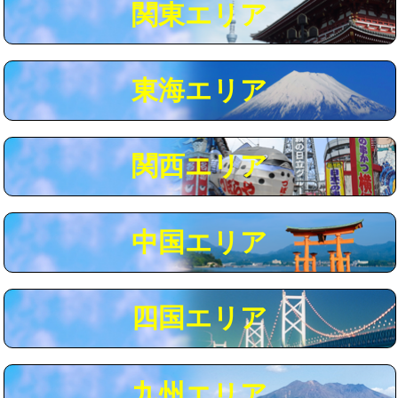
関東エリア
マス交換（深さ50㎝以上）
66,000円
コンクリート斫り（厚さ10㎝まで）
27,500円
東海エリア
コンクリート斫り（厚さ10㎝超え）
38,500円
モルタル補修（厚さ10㎝まで）
27,500円
モルタル補修（厚さ10㎝超え）
38,500円
関西エリア
追加人工
16,500円
廃棄・処分
現場見積
中国エリア
※給水管工事は20mmまでの価格です。
四国エリア
九州エリア