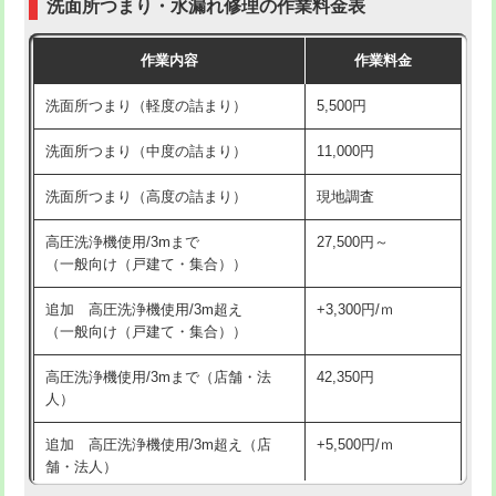
洗面所つまり・水漏れ修理の作業料金表
コンクリート斫り（厚さ10㎝超え）
38,500円
交換・取付（その他部品）
11,000円+材料費
作業内容
作業料金
モルタル補修（厚さ10㎝まで）
27,500円
持込商品取付（単水栓）
13,200円
洗面所つまり（軽度の詰まり）
5,500円
モルタル補修（厚さ10㎝超え）
38,500円
持込商品取付（混合水栓）
16,500円
洗面所つまり（中度の詰まり）
11,000円
洗面台設置
38,500円
持込商品取付（浄水器・分岐水栓）
16,500円
洗面所つまり（高度の詰まり）
現地調査
バスタブ設置
現場見積
給水管工事※（ホール加工)
16,500円
高圧洗浄機使用/3mまで
27,500円～
追加人工
16,500円
（一般向け（戸建て・集合））
給水管工事※（バンド止め)
3,300円
廃棄・処分
現場見積
追加 高圧洗浄機使用/3m超え
+3,300円/ｍ
給水管工事※（支持金具設置)
5,500円
（一般向け（戸建て・集合））
※給水管工事は20mmまでの価格です。
給水管工事※（保温材使用（バンド止
5,500円
高圧洗浄機使用/3mまで（店舗・法
42,350円
め込み）)
人）
給水管工事※（土の掘削・埋め戻し作
11,000円
追加 高圧洗浄機使用/3m超え（店
+5,500円/ｍ
業)
舗・法人）
給水管工事※（塩ビ管（VP・HI）使
33,000円