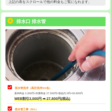
上記の表をスクロールで他の料金もご覧になれます。
高度高圧洗浄換
現地調査
用/3ｍまで)
トーラー作業
16,500円
給水管工事※（塩ビ管（VP・HI）使
+8,800円
用（追加）/3ｍ超え)
排水口 排水管
トーラー機使用/3mまで
33,000円
給水管工事※（ライニング鋼管・銅
44,000円
追加トーラー機使用/3m超え
+3,300円
管・ポリ管・HT管使用/3ｍまで)
カメラ調査
33,000円
給水管工事※（ライニング鋼管・銅
+8,800円
管・ポリ管・HT管使用/3ｍ超え)
桝清掃
8,800円
排水管工事（土の掘削・埋め戻し作
11,000円~
止水・漏水調査・防水処理・清掃・修
11,000円
業）
理・調整・分解・加工など（軽作業）
排水管工事（排水管工事/3ｍまで）
55,000円
止水・漏水調査・防水処理・清掃・修
22,000円
理・調整・分解・加工など（中作業）
排水管工事（追加 排水管工事/3ｍ超
+11,000円
排水管洗浄（高圧洗浄3ｍ迄）
え）
基本料金 3,300円+作業料金 27,500円+部品代 0円=30,800円
止水・漏水調査・防水処理・清掃・修
33,000円
WEB割引3,000円 ➡ 27,800円(税込)
理・調整・分解・加工など（重作業）
マス交換（土の掘削・埋め戻し作業）
11,000円~
排水管工事（8ｍ）
その他部品の脱着
8,800円～
マス交換（深さ50㎝未満）
55,000円