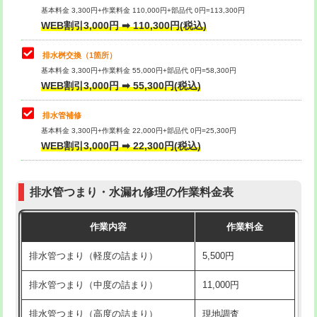
基本料金 3,300円+作業料金 110,000円+部品代 0円=113,300円
WEB割引3,000円 ➡ 110,300円(税込)
交換・取付（タンク）
22,000円+材料費
マス交換（深さ50㎝以上）
66,000円
交換・取付(単水栓（壁付・デッキ
13,200円+材料費
コンクリート斫り（厚さ10㎝まで）
27,500円
排水桝交換（1箇所）
式）)
基本料金 3,300円+作業料金 55,000円+部品代 0円=58,300円
コンクリート斫り（厚さ10㎝超え）
38,500円
WEB割引3,000円 ➡ 55,300円(税込)
交換・取付(混合水栓（壁付・デッキ
16,500円+材料費
式・ワンホール）)
モルタル補修（厚さ10㎝まで）
27,500円
排水管補修
基本料金 3,300円+作業料金 22,000円+部品代 0円=25,300円
交換・取付(排水栓・排水トラップ
22,000円+材料費
モルタル補修（厚さ10㎝超え）
38,500円
WEB割引3,000円 ➡ 22,300円(税込)
（P/S/ポップアップ））
台所シンク・作業台設置
現場見積
交換・取付（その他部品）
11,000円+材料費
排水管つまり・水漏れ修理の作業料金表
追加人工
16,500円
持込商品取付（単水栓）
13,200円
作業内容
作業料金
廃棄・処分
現場見積
持込商品取付（混合水栓）
16,500円
排水管つまり（軽度の詰まり）
5,500円
※給水管工事は20mmまでの価格です。
持込商品取付（浄水器・分岐水栓）
16,500円
排水管つまり（中度の詰まり）
11,000円
給水管工事※（ホール加工)
16,500円
排水管つまり（高度の詰まり）
現地調査