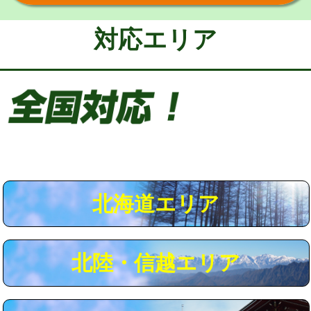
給水管工事※（保温材使用（バンド止
5,500円
め込み）)
対応エリア
給水管工事※（土の掘削・埋め戻し作
11,000円
業)
給水管工事※（塩ビ管（VP・HI）使
33,000円
用/3ｍまで)
給水管工事※（塩ビ管（VP・HI）使
+8,800円
用（追加）/3ｍ超え)
給水管工事※（ライニング鋼管・銅
44,000円
管・ポリ管・HT管使用/3ｍまで)
北海道エリア
給水管工事※（ライニング鋼管・銅
+8,800円
管・ポリ管・HT管使用/3ｍ超え)
北陸・信越エリア
マス交換（土の掘削・埋め戻し作業）
11,000円~
マス交換（深さ50㎝未満）
55,000円