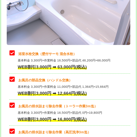
桝清掃
8,800円
止水・漏水調査・防水処理・清掃・修
11,000円
理・調整・分解・加工など（軽作業）
止水・漏水調査・防水処理・清掃・修
22,000円
理・調整・分解・加工など（中作業）
浴室水栓交換（壁付サーモ 混合水栓）
基本料金 3,300円+作業料金 16,500円+部品代 46,200円=66,000円
止水・漏水調査・防水処理・清掃・修
33,000円
WEB割引3,000円 ➡ 63,000円(税込)
理・調整・分解・加工など（重作業）
お風呂の部品交換（ハンドル交換）
トイレタンク脱着
16,500円
基本料金 3,300円+作業料金 11,000円+部品代 1,364円=15,664円
WEB割引3,000円 ➡ 12,664円(税込)
トイレ便器脱着
16,500円
タンクレストイレ脱着
33,000円
お風呂の排水詰まり除去作業（トーラー作業3ｍ迄）
基本料金 3,300円+作業料金 16,500円+部品代 0円=19,800円
小便器トイレ脱着
現地見積
WEB割引3,000円 ➡ 16,800円(税込)
その他部品の脱着
8,800円～
お風呂の排水詰まり除去作業（高圧洗浄3ｍ迄）