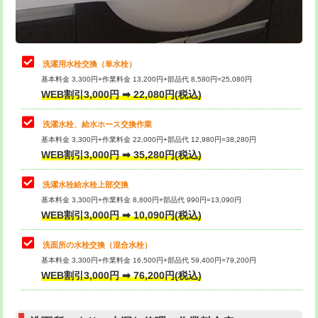
理・調整・分解・加工など（軽作業）
給水管工事※（ライニング鋼管・銅
44,000円
管・ポリ管・HT管使用/3ｍまで)
止水・漏水調査・防水処理・清掃・修
22,000円
理・調整・分解・加工など（中作業）
給水管工事※（ライニング鋼管・銅
+8,800円
洗濯用水栓交換（単水栓）
管・ポリ管・HT管使用/3ｍ超え)
基本料金 3,300円+作業料金 13,200円+部品代 8,580円=25,080円
止水・漏水調査・防水処理・清掃・修
33,000円
WEB割引3,000円 ➡ 22,080円(税込)
理・調整・分解・加工など（重作業）
排水管工事（土の掘削・埋め戻し作
11,000円~
業）
洗濯水栓、給水ホース交換作業
キッチンタンク脱着
16,500円
基本料金 3,300円+作業料金 22,000円+部品代 12,980円=38,280円
排水管工事（排水管工事/3ｍまで）
55,000円
WEB割引3,000円 ➡ 35,280円(税込)
その他部品の脱着
8,800円～
排水管工事（追加 排水管工事/3ｍ超
+11,000円
交換・取付（タンク）
22,000円+材料費
洗濯水栓給水栓上部交換
え）
基本料金 3,300円+作業料金 8,800円+部品代 990円=13,090円
交換・取付(単水栓（壁付・デッキ
13,200円+材料費
WEB割引3,000円 ➡ 10,090円(税込)
マス交換（土の掘削・埋め戻し作業）
11,000円~
式）)
洗面所の水栓交換（混合水栓）
マス交換（深さ50㎝未満）
55,000円
交換・取付(混合水栓（壁付・デッキ
16,500円+材料費
基本料金 3,300円+作業料金 16,500円+部品代 59,400円=79,200円
式・ワンホール）)
WEB割引3,000円 ➡ 76,200円(税込)
マス交換（深さ50㎝以上）
66,000円
交換・取付(排水栓・排水トラップ
22,000円+材料費
コンクリート斫り（厚さ10㎝まで）
27,500円
（P/S/ポップアップ））