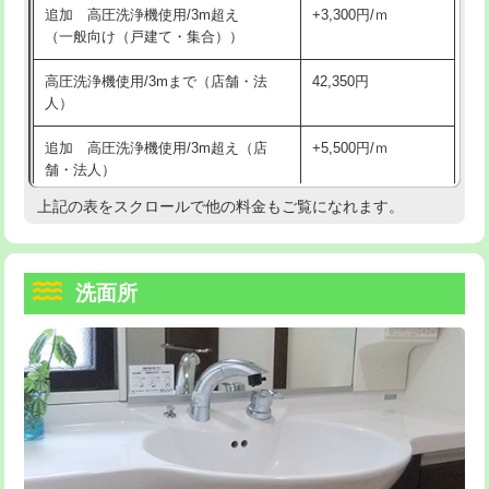
追加 高圧洗浄機使用/3m超え
+3,300円/ｍ
持込商品取付（混合水栓）
16,500円
マス交換（深さ50㎝以上）
66,000円
（一般向け（戸建て・集合））
持込商品取付（浄水器・分岐水栓）
16,500円
コンクリート斫り（厚さ10㎝まで）
27,500円
高圧洗浄機使用/3mまで（店舗・法
42,350円
人）
給水管工事※（ホール加工)
16,500円
コンクリート斫り（厚さ10㎝超え）
38,500円
追加 高圧洗浄機使用/3m超え（店
+5,500円/ｍ
給水管工事※（バンド止め)
3,300円
モルタル補修（厚さ10㎝まで）
27,500円
舗・法人）
給水管工事※（支持金具設置)
5,500円
モルタル補修（厚さ10㎝超え）
38,500円
上記の表をスクロールで他の料金もご覧になれます。
高度高圧洗浄換
現地調査
給水管工事※（保温材使用（バンド止
5,500円
洗面台設置
38,500円
トーラー作業
16,500円
め込み）)
洗面所
追加人工
16,500円
トーラー機使用/3mまで
33,000円
給水管工事※（土の掘削・埋め戻し作
11,000円
業)
廃棄・処分
現場見積
追加トーラー機使用/3m超え
+3,300円
給水管工事※（塩ビ管（VP・HI）使
33,000円
※給水管工事は20mmまでの価格です。
カメラ調査
33,000円
用/3ｍまで)
桝清掃
8,800円
給水管工事※（塩ビ管（VP・HI）使
+8,800円
用（追加）/3ｍ超え)
止水・漏水調査・防水処理・清掃・修
11,000円