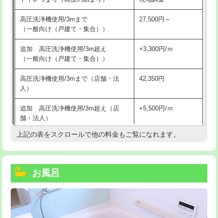
高圧洗浄機使用/3mまで
27,500円～
（一般向け（戸建て・集合））
追加 高圧洗浄機使用/3m超え
+3,300円/ｍ
（一般向け（戸建て・集合））
高圧洗浄機使用/3mまで（店舗・法
42,350円
人）
追加 高圧洗浄機使用/3m超え（店
+5,500円/ｍ
舗・法人）
上記の表をスクロールで他の料金もご覧になれます。
高度高圧洗浄換
現地調査
トーラー作業
16,500円
お風呂
トーラー機使用/3mまで
33,000円
追加トーラー機使用/3m超え
+3,300円
カメラ調査
33,000円