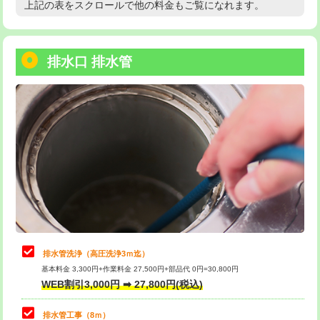
上記の表をスクロールで他の料金もご覧になれます。
高度高圧洗浄換
現地調査
用/3ｍまで)
トーラー作業
16,500円
給水管工事※（塩ビ管（VP・HI）使
+8,800円
用（追加）/3ｍ超え)
排水口 排水管
トーラー機使用/3mまで
33,000円
給水管工事※（ライニング鋼管・銅
44,000円
追加トーラー機使用/3m超え
+3,300円
管・ポリ管・HT管使用/3ｍまで)
カメラ調査
33,000円
給水管工事※（ライニング鋼管・銅
+8,800円
管・ポリ管・HT管使用/3ｍ超え)
桝清掃
8,800円
排水管工事（土の掘削・埋め戻し作
11,000円~
止水・漏水調査・防水処理・清掃・修
11,000円
業）
理・調整・分解・加工など（軽作業）
排水管工事（排水管工事/3ｍまで）
55,000円
止水・漏水調査・防水処理・清掃・修
22,000円
理・調整・分解・加工など（中作業）
排水管工事（追加 排水管工事/3ｍ超
+11,000円
排水管洗浄（高圧洗浄3ｍ迄）
え）
基本料金 3,300円+作業料金 27,500円+部品代 0円=30,800円
止水・漏水調査・防水処理・清掃・修
33,000円
WEB割引3,000円 ➡ 27,800円(税込)
理・調整・分解・加工など（重作業）
マス交換（土の掘削・埋め戻し作業）
11,000円~
排水管工事（8ｍ）
その他部品の脱着
8,800円～
マス交換（深さ50㎝未満）
55,000円