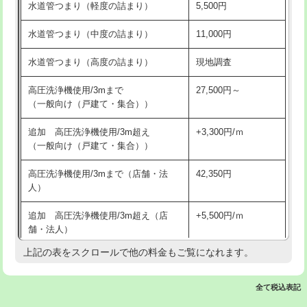
水道管つまり（軽度の詰まり）
5,500円
交換・取付(排水栓・排水トラップ
22,000円+材料費
洗面台設置
38,500円
（P/S/ポップアップ））
水道管つまり（中度の詰まり）
11,000円
化粧台設置
22,000円
交換・取付（その他部品）
11,000円+材料費
水道管つまり（高度の詰まり）
現地調査
追加人工
16,500円
持込商品取付（単水栓）
13,200円
高圧洗浄機使用/3mまで
27,500円～
廃棄・処分
現場見積
（一般向け（戸建て・集合））
持込商品取付（混合水栓）
16,500円
※給水管工事は20mmまでの価格です。
追加 高圧洗浄機使用/3m超え
+3,300円/ｍ
持込商品取付（浄水器・分岐水栓）
16,500円
（一般向け（戸建て・集合））
排水管工事（土の掘削・埋め戻し作
11,000円~
高圧洗浄機使用/3mまで（店舗・法
42,350円
業）
人）
排水管工事（排水管工事/3ｍまで）
55,000円
追加 高圧洗浄機使用/3m超え（店
+5,500円/ｍ
舗・法人）
排水管工事（追加 排水管工事/3ｍ超
+11,000円
え）
上記の表をスクロールで他の料金もご覧になれます。
高度高圧洗浄換
現地調査
マス交換（土の掘削・埋め戻し作業）
11,000円~
トーラー作業
16,500円
全て税込表記
マス交換（深さ50㎝未満）
55,000円