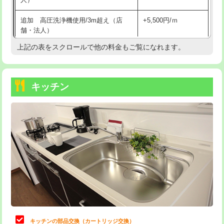
持込商品取付（混合水栓）
16,500円
追加 高圧洗浄機使用/3m超え（店
+5,500円/ｍ
持込商品取付（浄水器・分岐水栓）
16,500円
舗・法人）
持込商品取付（温水洗浄便座）
22,000円
上記の表をスクロールで他の料金もご覧になれます。
高度高圧洗浄換
現地調査
持込商品取付（普通便座⇔温水洗浄便
22,000円
トーラー作業
16,500円
座）
キッチン
トーラー機使用/3mまで
33,000円
給水管工事※（ホール加工)
16,500円
追加トーラー機使用/3m超え
+3,300円
給水管工事※（バンド止め)
3,300円
カメラ調査
33,000円
給水管工事※（支持金具設置)
5,500円
桝清掃
8,800円
給水管工事※（保温材使用（バンド止
5,500円
め込み）)
止水・漏水調査・防水処理・清掃・修
11,000円
理・調整・分解・加工など（軽作業）
給水管工事※（土の掘削・埋め戻し作
11,000円
業)
止水・漏水調査・防水処理・清掃・修
22,000円
理・調整・分解・加工など（中作業）
給水管工事※（塩ビ管（VP・HI）使
33,000円
キッチンの部品交換（カートリッジ交換）