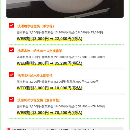
理・調整・分解・加工など（軽作業）
給水管工事※（ライニング鋼管・銅
44,000円
管・ポリ管・HT管使用/3ｍまで)
止水・漏水調査・防水処理・清掃・修
22,000円
理・調整・分解・加工など（中作業）
給水管工事※（ライニング鋼管・銅
+8,800円
洗濯用水栓交換（単水栓）
管・ポリ管・HT管使用/3ｍ超え)
基本料金 3,300円+作業料金 13,200円+部品代 8,580円=25,080円
止水・漏水調査・防水処理・清掃・修
33,000円
WEB割引3,000円 ➡ 22,080円(税込)
理・調整・分解・加工など（重作業）
排水管工事（土の掘削・埋め戻し作
11,000円~
業）
洗濯水栓、給水ホース交換作業
キッチンタンク脱着
16,500円
基本料金 3,300円+作業料金 22,000円+部品代 12,980円=38,280円
排水管工事（排水管工事/3ｍまで）
55,000円
WEB割引3,000円 ➡ 35,280円(税込)
その他部品の脱着
8,800円～
排水管工事（追加 排水管工事/3ｍ超
+11,000円
交換・取付（タンク）
22,000円+材料費
洗濯水栓給水栓上部交換
え）
基本料金 3,300円+作業料金 8,800円+部品代 990円=13,090円
交換・取付(単水栓（壁付・デッキ
13,200円+材料費
WEB割引3,000円 ➡ 10,090円(税込)
マス交換（土の掘削・埋め戻し作業）
11,000円~
式）)
洗面所の水栓交換（混合水栓）
マス交換（深さ50㎝未満）
55,000円
交換・取付(混合水栓（壁付・デッキ
16,500円+材料費
基本料金 3,300円+作業料金 16,500円+部品代 59,400円=79,200円
式・ワンホール）)
WEB割引3,000円 ➡ 76,200円(税込)
マス交換（深さ50㎝以上）
66,000円
交換・取付(排水栓・排水トラップ
22,000円+材料費
コンクリート斫り（厚さ10㎝まで）
27,500円
（P/S/ポップアップ））