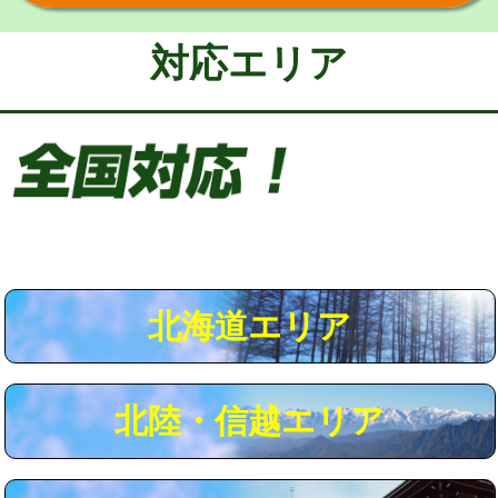
給水管工事※（保温材使用（バンド止
5,500円
め込み）)
対応エリア
給水管工事※（土の掘削・埋め戻し作
11,000円
業)
給水管工事※（塩ビ管（VP・HI）使
33,000円
用/3ｍまで)
給水管工事※（塩ビ管（VP・HI）使
+8,800円
用（追加）/3ｍ超え)
給水管工事※（ライニング鋼管・銅
44,000円
管・ポリ管・HT管使用/3ｍまで)
北海道エリア
給水管工事※（ライニング鋼管・銅
+8,800円
管・ポリ管・HT管使用/3ｍ超え)
北陸・信越エリア
マス交換（土の掘削・埋め戻し作業）
11,000円~
マス交換（深さ50㎝未満）
55,000円