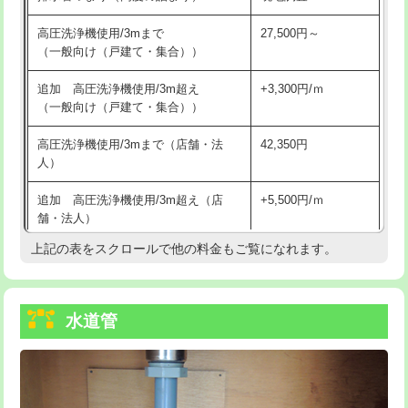
給水管工事※（バンド止め)
3,300円
高圧洗浄機使用/3mまで
27,500円～
（一般向け（戸建て・集合））
給水管工事※（支持金具設置)
5,500円
追加 高圧洗浄機使用/3m超え
+3,300円/ｍ
給水管工事※（保温材使用（バンド止
5,500円
（一般向け（戸建て・集合））
め込み）)
高圧洗浄機使用/3mまで（店舗・法
42,350円
給水管工事※（土の掘削・埋め戻し作
11,000円
人）
業)
追加 高圧洗浄機使用/3m超え（店
+5,500円/ｍ
給水管工事※（塩ビ管（VP・HI）使
33,000円
舗・法人）
用/3ｍまで)
上記の表をスクロールで他の料金もご覧になれます。
高度高圧洗浄換
現地調査
給水管工事※（塩ビ管（VP・HI）使
+8,800円
用（追加）/3ｍ超え)
トーラー作業
16,500円
給水管工事※（ライニング鋼管・銅
44,000円
水道管
トーラー機使用/3mまで
33,000円
管・ポリ管・HT管使用/3ｍまで)
追加トーラー機使用/3m超え
+3,300円
給水管工事※（ライニング鋼管・銅
+8,800円
管・ポリ管・HT管使用/3ｍ超え)
カメラ調査
33,000円