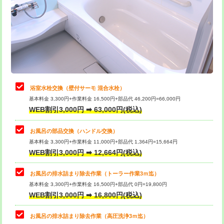
桝清掃
8,800円
止水・漏水調査・防水処理・清掃・修
11,000円
理・調整・分解・加工など（軽作業）
止水・漏水調査・防水処理・清掃・修
22,000円
理・調整・分解・加工など（中作業）
浴室水栓交換（壁付サーモ 混合水栓）
基本料金 3,300円+作業料金 16,500円+部品代 46,200円=66,000円
止水・漏水調査・防水処理・清掃・修
33,000円
WEB割引3,000円 ➡ 63,000円(税込)
理・調整・分解・加工など（重作業）
お風呂の部品交換（ハンドル交換）
トイレタンク脱着
16,500円
基本料金 3,300円+作業料金 11,000円+部品代 1,364円=15,664円
WEB割引3,000円 ➡ 12,664円(税込)
トイレ便器脱着
16,500円
タンクレストイレ脱着
33,000円
お風呂の排水詰まり除去作業（トーラー作業3ｍ迄）
基本料金 3,300円+作業料金 16,500円+部品代 0円=19,800円
小便器トイレ脱着
現地見積
WEB割引3,000円 ➡ 16,800円(税込)
その他部品の脱着
8,800円～
お風呂の排水詰まり除去作業（高圧洗浄3ｍ迄）