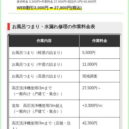
基本料金 3,300円+作業料金 27,500円+部品代 0円=30,800円
交換・取付（タンク）
22,000円+材料費
WEB割引3,000円 ➡ 27,800円(税込)
交換・取付（便器）
22,000円+材料費
お風呂つまり・水漏れ修理の作業料金表
交換・取付（普通便座）
11,000円+材料費
作業内容
作業料金
交換・取付（温水洗浄便座）
16,500円+材料費
お風呂つまり（軽度の詰まり）
5,500円
交換・取付(単水栓（壁付・デッキ
13,200円+材料費
式）)
お風呂つまり（中度の詰まり）
11,000円
交換・取付(混合水栓（壁付・デッキ
16,500円+材料費
お風呂つまり（高度の詰まり）
現地調査
式・ワンホール）)
高圧洗浄機使用/3mまで
27,500円～
交換・取付(排水栓・排水トラップ
22,000円+材料費
（一般向け（戸建て・集合））
（P/S/ポップアップ））
追加 高圧洗浄機使用/3m超え
+3,300円/ｍ
交換・取付（その他部品）
11,000円+材料費
（一般向け（戸建て・集合））
持込商品取付（単水栓）
13,200円
高圧洗浄機使用/3mまで（店舗・法
42,350円
人）