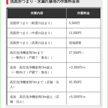
洗面所つまり・水漏れ修理の作業料金表
コンクリート斫り（厚さ10㎝超え）
38,500円
交換・取付（その他部品）
11,000円+材料費
作業内容
作業料金
モルタル補修（厚さ10㎝まで）
27,500円
持込商品取付（単水栓）
13,200円
洗面所つまり（軽度の詰まり）
5,500円
モルタル補修（厚さ10㎝超え）
38,500円
持込商品取付（混合水栓）
16,500円
洗面所つまり（中度の詰まり）
11,000円
洗面台設置
38,500円
持込商品取付（浄水器・分岐水栓）
16,500円
洗面所つまり（高度の詰まり）
現地調査
バスタブ設置
現場見積
給水管工事※（ホール加工)
16,500円
高圧洗浄機使用/3mまで
27,500円～
追加人工
16,500円
（一般向け（戸建て・集合））
給水管工事※（バンド止め)
3,300円
廃棄・処分
現場見積
追加 高圧洗浄機使用/3m超え
+3,300円/ｍ
給水管工事※（支持金具設置)
5,500円
（一般向け（戸建て・集合））
※給水管工事は20mmまでの価格です。
給水管工事※（保温材使用（バンド止
5,500円
高圧洗浄機使用/3mまで（店舗・法
42,350円
め込み）)
人）
給水管工事※（土の掘削・埋め戻し作
11,000円
追加 高圧洗浄機使用/3m超え（店
+5,500円/ｍ
業)
舗・法人）
給水管工事※（塩ビ管（VP・HI）使
33,000円