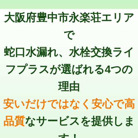
トーラー機使用/3mまで
33,000円
マス交換（深さ50㎝以上）
66,000円
大阪府豊中市永楽荘エリア
追加トーラー機使用/3m超え
+3,300円
コンクリート斫り（厚さ10㎝まで）
27,500円
カメラ調査
33,000円
で
コンクリート斫り（厚さ10㎝超え）
38,500円
桝清掃
8,800円
蛇口水漏れ、水栓交換ライ
モルタル補修（厚さ10㎝まで）
27,500円
止水・漏水調査・防水処理・清掃・修
11,000円
理・調整・分解・加工など（軽作業）
モルタル補修（厚さ10㎝超え）
38,500円
フプラスが選ばれる4つの
止水・漏水調査・防水処理・清掃・修
22,000円
追加人工
16,500円
理・調整・分解・加工など（中作業）
理由
廃棄・処分
現場見積
止水・漏水調査・防水処理・清掃・修
33,000円
理・調整・分解・加工など（重作業）
安いだけではなく安心で高
その他部品の脱着
8,800円～
品質
なサービスを提供しま
交換・取付（タンク）
22,000円+材料費
交換・取付(単水栓（壁付・デッキ
13,200円+材料費