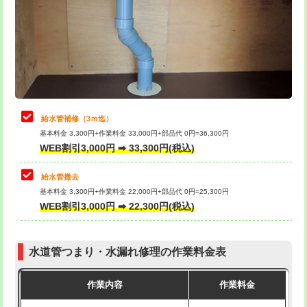
排水管工事（土の掘削・埋め戻し作
11,000円~
桝清掃
8,800円
業）
止水・漏水調査・防水処理・清掃・修
11,000円
排水管工事（排水管工事/3ｍまで）
55,000円
理・調整・分解・加工など（軽作業）
排水管工事（追加 排水管工事/3ｍ超
+11,000円
止水・漏水調査・防水処理・清掃・修
22,000円
え）
理・調整・分解・加工など（中作業）
給水管補修（3ｍ迄）
マス交換（土の掘削・埋め戻し作業）
11,000円~
基本料金 3,300円+作業料金 33,000円+部品代 0円=36,300円
止水・漏水調査・防水処理・清掃・修
33,000円
WEB割引3,000円 ➡ 33,300円(税込)
理・調整・分解・加工など（重作業）
マス交換（深さ50㎝未満）
55,000円
給水管撤去
その他部品の脱着
8,800円～
マス交換（深さ50㎝以上）
66,000円
基本料金 3,300円+作業料金 22,000円+部品代 0円=25,300円
WEB割引3,000円 ➡ 22,300円(税込)
交換・取付（タンク）
22,000円+材料費
コンクリート斫り（厚さ10㎝まで）
27,500円
交換・取付(単水栓（壁付・デッキ
13,200円+材料費
コンクリート斫り（厚さ10㎝超え）
38,500円
式）)
水道管つまり・水漏れ修理の作業料金表
モルタル補修（厚さ10㎝まで）
27,500円
交換・取付(混合水栓（壁付・デッキ
16,500円+材料費
作業内容
作業料金
式・ワンホール）)
モルタル補修（厚さ10㎝超え）
38,500円