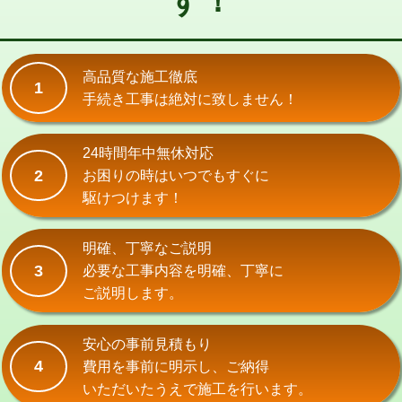
す！
式）)
交換・取付(混合水栓（壁付・デッキ
16,500円+材料費
式・ワンホール）)
高品質な施工徹底
1
手続き工事は絶対に致しません！
交換・取付(排水栓・排水トラップ
22,000円+材料費
（P/S/ポップアップ））
24時間年中無休対応
交換・取付（その他部品）
11,000円+材料費
2
お困りの時はいつでもすぐに
持込商品取付（単水栓）
13,200円
駆けつけます！
持込商品取付（混合水栓）
16,500円
明確、丁寧なご説明
持込商品取付（浄水器・分岐水栓）
16,500円
3
必要な工事内容を明確、丁寧に
ご説明します。
給水管工事※（ホール加工)
16,500円
給水管工事※（バンド止め)
3,300円
安心の事前見積もり
4
費用を事前に明示し、ご納得
給水管工事※（支持金具設置)
5,500円
いただいたうえで施工を行います。