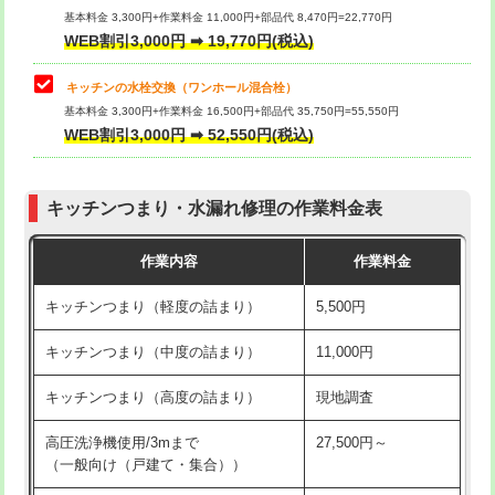
用/3ｍまで)
基本料金 3,300円+作業料金 11,000円+部品代 8,470円=22,770円
止水・漏水調査・防水処理・清掃・修
33,000円
WEB割引3,000円 ➡ 19,770円(税込)
理・調整・分解・加工など（重作業）
給水管工事※（塩ビ管（VP・HI）使
+8,800円
用（追加）/3ｍ超え)
キッチンの水栓交換（ワンホール混合栓）
お風呂タンク脱着
16,500円
基本料金 3,300円+作業料金 16,500円+部品代 35,750円=55,550円
給水管工事※（ライニング鋼管・銅
44,000円
WEB割引3,000円 ➡ 52,550円(税込)
その他部品の脱着
8,800円～
管・ポリ管・HT管使用/3ｍまで)
交換・取付（タンク）
22,000円+材料費
給水管工事※（ライニング鋼管・銅
+8,800円
管・ポリ管・HT管使用/3ｍ超え)
キッチンつまり・水漏れ修理の作業料金表
交換・取付(単水栓（壁付・デッキ
13,200円+材料費
式）)
排水管工事（土の掘削・埋め戻し作
11,000円~
作業内容
作業料金
業）
交換・取付(混合水栓（壁付・デッキ
16,500円+材料費
キッチンつまり（軽度の詰まり）
5,500円
式・ワンホール）)
排水管工事（排水管工事/3ｍまで）
55,000円
キッチンつまり（中度の詰まり）
11,000円
交換・取付(排水栓・排水トラップ
22,000円+材料費
排水管工事（追加 排水管工事/3ｍ超
+11,000円
（P/S/ポップアップ））
え）
キッチンつまり（高度の詰まり）
現地調査
交換・取付（その他部品）
11,000円+材料費
マス交換（土の掘削・埋め戻し作業）
11,000円~
高圧洗浄機使用/3mまで
27,500円～
（一般向け（戸建て・集合））
持込商品取付（単水栓）
13,200円
マス交換（深さ50㎝未満）
55,000円