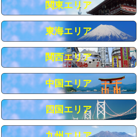
関東エリア
マス交換（深さ50㎝以上）
66,000円
コンクリート斫り（厚さ10㎝まで）
27,500円
東海エリア
コンクリート斫り（厚さ10㎝超え）
38,500円
モルタル補修（厚さ10㎝まで）
27,500円
モルタル補修（厚さ10㎝超え）
38,500円
関西エリア
追加人工
16,500円
廃棄・処分
現場見積
中国エリア
※給水管工事は20mmまでの価格です。
四国エリア
九州エリア