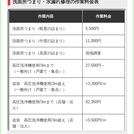
洗面所つまり・水漏れ修理の作業料金表
コンクリート斫り（厚さ10㎝超え）
38,500円
交換・取付（その他部品）
11,000円+材料費
作業内容
作業料金
モルタル補修（厚さ10㎝まで）
27,500円
持込商品取付（単水栓）
13,200円
洗面所つまり（軽度の詰まり）
5,500円
モルタル補修（厚さ10㎝超え）
38,500円
持込商品取付（混合水栓）
16,500円
洗面所つまり（中度の詰まり）
11,000円
洗面台設置
38,500円
持込商品取付（浄水器・分岐水栓）
16,500円
洗面所つまり（高度の詰まり）
現地調査
バスタブ設置
現場見積
給水管工事※（ホール加工)
16,500円
高圧洗浄機使用/3mまで
27,500円～
追加人工
16,500円
（一般向け（戸建て・集合））
給水管工事※（バンド止め)
3,300円
廃棄・処分
現場見積
追加 高圧洗浄機使用/3m超え
+3,300円/ｍ
給水管工事※（支持金具設置)
5,500円
（一般向け（戸建て・集合））
※給水管工事は20mmまでの価格です。
給水管工事※（保温材使用（バンド止
5,500円
高圧洗浄機使用/3mまで（店舗・法
42,350円
め込み）)
人）
給水管工事※（土の掘削・埋め戻し作
11,000円
追加 高圧洗浄機使用/3m超え（店
+5,500円/ｍ
業)
舗・法人）
給水管工事※（塩ビ管（VP・HI）使
33,000円