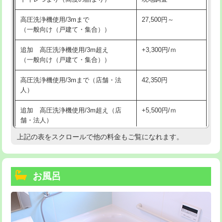
高圧洗浄機使用/3mまで
27,500円～
（一般向け（戸建て・集合））
追加 高圧洗浄機使用/3m超え
+3,300円/ｍ
（一般向け（戸建て・集合））
高圧洗浄機使用/3mまで（店舗・法
42,350円
人）
追加 高圧洗浄機使用/3m超え（店
+5,500円/ｍ
舗・法人）
上記の表をスクロールで他の料金もご覧になれます。
高度高圧洗浄換
現地調査
トーラー作業
16,500円
お風呂
トーラー機使用/3mまで
33,000円
追加トーラー機使用/3m超え
+3,300円
カメラ調査
33,000円