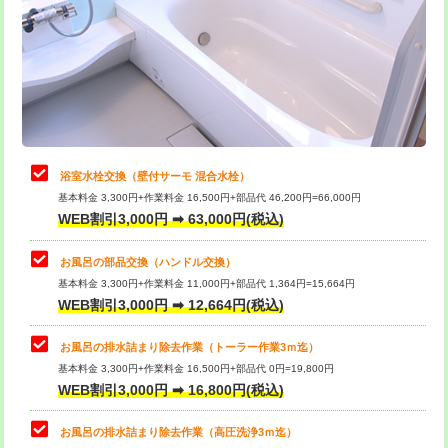
桝清掃
8,800円
止水・漏水調査・防水処理・清掃・修
11,000円
理・調整・分解・加工など（軽作業）
止水・漏水調査・防水処理・清掃・修
22,000円
理・調整・分解・加工など（中作業）
浴室水栓交換（壁付サーモ 混合水栓）
基本料金 3,300円+作業料金 16,500円+部品代 46,200円=66,000円
止水・漏水調査・防水処理・清掃・修
33,000円
WEB割引3,000円 ➡ 63,000円(税込)
理・調整・分解・加工など（重作業）
お風呂の部品交換（ハンドル交換）
トイレタンク脱着
16,500円
基本料金 3,300円+作業料金 11,000円+部品代 1,364円=15,664円
WEB割引3,000円 ➡ 12,664円(税込)
トイレ便器脱着
16,500円
タンクレストイレ脱着
33,000円
お風呂の排水詰まり除去作業（トーラー作業3ｍ迄）
基本料金 3,300円+作業料金 16,500円+部品代 0円=19,800円
小便器トイレ脱着
現地見積
WEB割引3,000円 ➡ 16,800円(税込)
その他部品の脱着
8,800円～
お風呂の排水詰まり除去作業（高圧洗浄3ｍ迄）