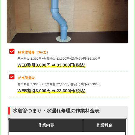
排水管工事（土の掘削・埋め戻し作
11,000円~
桝清掃
8,800円
業）
止水・漏水調査・防水処理・清掃・修
11,000円
排水管工事（排水管工事/3ｍまで）
55,000円
理・調整・分解・加工など（軽作業）
排水管工事（追加 排水管工事/3ｍ超
+11,000円
止水・漏水調査・防水処理・清掃・修
22,000円
え）
理・調整・分解・加工など（中作業）
給水管補修（3ｍ迄）
マス交換（土の掘削・埋め戻し作業）
11,000円~
基本料金 3,300円+作業料金 33,000円+部品代 0円=36,300円
止水・漏水調査・防水処理・清掃・修
33,000円
WEB割引3,000円 ➡ 33,300円(税込)
理・調整・分解・加工など（重作業）
マス交換（深さ50㎝未満）
55,000円
給水管撤去
その他部品の脱着
8,800円～
マス交換（深さ50㎝以上）
66,000円
基本料金 3,300円+作業料金 22,000円+部品代 0円=25,300円
WEB割引3,000円 ➡ 22,300円(税込)
交換・取付（タンク）
22,000円+材料費
コンクリート斫り（厚さ10㎝まで）
27,500円
交換・取付(単水栓（壁付・デッキ
13,200円+材料費
コンクリート斫り（厚さ10㎝超え）
38,500円
式）)
水道管つまり・水漏れ修理の作業料金表
モルタル補修（厚さ10㎝まで）
27,500円
交換・取付(混合水栓（壁付・デッキ
16,500円+材料費
作業内容
作業料金
式・ワンホール）)
モルタル補修（厚さ10㎝超え）
38,500円