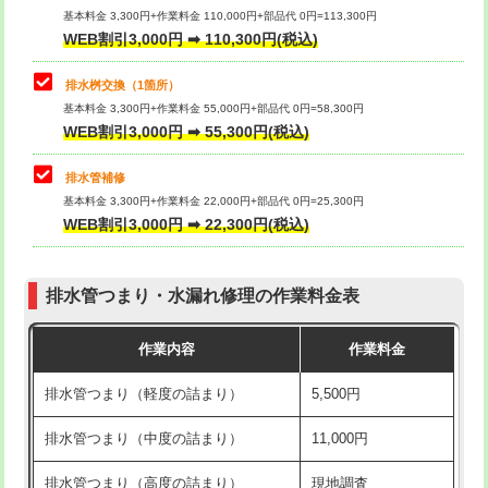
基本料金 3,300円+作業料金 110,000円+部品代 0円=113,300円
WEB割引3,000円 ➡ 110,300円(税込)
交換・取付（タンク）
22,000円+材料費
マス交換（深さ50㎝以上）
66,000円
交換・取付(単水栓（壁付・デッキ
13,200円+材料費
コンクリート斫り（厚さ10㎝まで）
27,500円
排水桝交換（1箇所）
式）)
基本料金 3,300円+作業料金 55,000円+部品代 0円=58,300円
コンクリート斫り（厚さ10㎝超え）
38,500円
WEB割引3,000円 ➡ 55,300円(税込)
交換・取付(混合水栓（壁付・デッキ
16,500円+材料費
式・ワンホール）)
モルタル補修（厚さ10㎝まで）
27,500円
排水管補修
基本料金 3,300円+作業料金 22,000円+部品代 0円=25,300円
交換・取付(排水栓・排水トラップ
22,000円+材料費
モルタル補修（厚さ10㎝超え）
38,500円
WEB割引3,000円 ➡ 22,300円(税込)
（P/S/ポップアップ））
台所シンク・作業台設置
現場見積
交換・取付（その他部品）
11,000円+材料費
排水管つまり・水漏れ修理の作業料金表
追加人工
16,500円
持込商品取付（単水栓）
13,200円
作業内容
作業料金
廃棄・処分
現場見積
持込商品取付（混合水栓）
16,500円
排水管つまり（軽度の詰まり）
5,500円
※給水管工事は20mmまでの価格です。
持込商品取付（浄水器・分岐水栓）
16,500円
排水管つまり（中度の詰まり）
11,000円
給水管工事※（ホール加工)
16,500円
排水管つまり（高度の詰まり）
現地調査