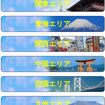
関東エリア
マス交換（深さ50㎝以上）
66,000円
コンクリート斫り（厚さ10㎝まで）
27,500円
東海エリア
コンクリート斫り（厚さ10㎝超え）
38,500円
モルタル補修（厚さ10㎝まで）
27,500円
モルタル補修（厚さ10㎝超え）
38,500円
関西エリア
追加人工
16,500円
廃棄・処分
現場見積
中国エリア
※給水管工事は20mmまでの価格です。
四国エリア
九州エリア