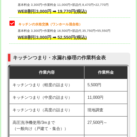
用/3ｍまで)
基本料金 3,300円+作業料金 11,000円+部品代 8,470円=22,770円
止水・漏水調査・防水処理・清掃・修
33,000円
WEB割引3,000円 ➡ 19,770円(税込)
理・調整・分解・加工など（重作業）
給水管工事※（塩ビ管（VP・HI）使
+8,800円
用（追加）/3ｍ超え)
キッチンの水栓交換（ワンホール混合栓）
お風呂タンク脱着
16,500円
基本料金 3,300円+作業料金 16,500円+部品代 35,750円=55,550円
給水管工事※（ライニング鋼管・銅
44,000円
WEB割引3,000円 ➡ 52,550円(税込)
その他部品の脱着
8,800円～
管・ポリ管・HT管使用/3ｍまで)
交換・取付（タンク）
22,000円+材料費
給水管工事※（ライニング鋼管・銅
+8,800円
管・ポリ管・HT管使用/3ｍ超え)
キッチンつまり・水漏れ修理の作業料金表
交換・取付(単水栓（壁付・デッキ
13,200円+材料費
式）)
排水管工事（土の掘削・埋め戻し作
11,000円~
作業内容
作業料金
業）
交換・取付(混合水栓（壁付・デッキ
16,500円+材料費
キッチンつまり（軽度の詰まり）
5,500円
式・ワンホール）)
排水管工事（排水管工事/3ｍまで）
55,000円
キッチンつまり（中度の詰まり）
11,000円
交換・取付(排水栓・排水トラップ
22,000円+材料費
排水管工事（追加 排水管工事/3ｍ超
+11,000円
（P/S/ポップアップ））
え）
キッチンつまり（高度の詰まり）
現地調査
交換・取付（その他部品）
11,000円+材料費
マス交換（土の掘削・埋め戻し作業）
11,000円~
高圧洗浄機使用/3mまで
27,500円～
（一般向け（戸建て・集合））
持込商品取付（単水栓）
13,200円
マス交換（深さ50㎝未満）
55,000円