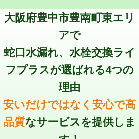
トーラー機使用/3mまで
33,000円
マス交換（深さ50㎝以上）
66,000円
大阪府豊中市豊南町東エリ
追加トーラー機使用/3m超え
+3,300円
コンクリート斫り（厚さ10㎝まで）
27,500円
カメラ調査
33,000円
アで
コンクリート斫り（厚さ10㎝超え）
38,500円
桝清掃
8,800円
蛇口水漏れ、水栓交換ライ
モルタル補修（厚さ10㎝まで）
27,500円
止水・漏水調査・防水処理・清掃・修
11,000円
理・調整・分解・加工など（軽作業）
モルタル補修（厚さ10㎝超え）
38,500円
フプラスが選ばれる4つの
止水・漏水調査・防水処理・清掃・修
22,000円
追加人工
16,500円
理・調整・分解・加工など（中作業）
理由
廃棄・処分
現場見積
止水・漏水調査・防水処理・清掃・修
33,000円
理・調整・分解・加工など（重作業）
安いだけではなく安心で高
その他部品の脱着
8,800円～
品質
なサービスを提供しま
交換・取付（タンク）
22,000円+材料費
交換・取付(単水栓（壁付・デッキ
13,200円+材料費