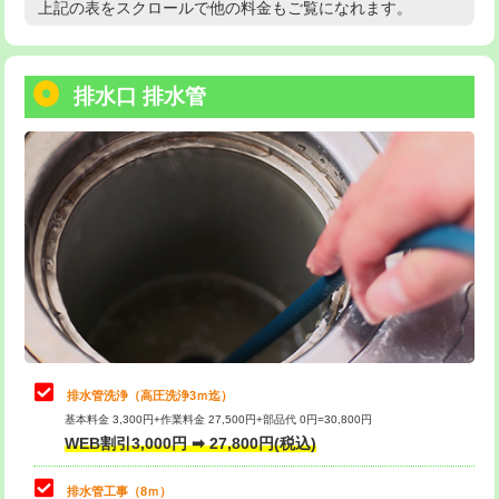
上記の表をスクロールで他の料金もご覧になれます。
高度高圧洗浄換
現地調査
用/3ｍまで)
トーラー作業
16,500円
給水管工事※（塩ビ管（VP・HI）使
+8,800円
用（追加）/3ｍ超え)
排水口 排水管
トーラー機使用/3mまで
33,000円
給水管工事※（ライニング鋼管・銅
44,000円
追加トーラー機使用/3m超え
+3,300円
管・ポリ管・HT管使用/3ｍまで)
カメラ調査
33,000円
給水管工事※（ライニング鋼管・銅
+8,800円
管・ポリ管・HT管使用/3ｍ超え)
桝清掃
8,800円
排水管工事（土の掘削・埋め戻し作
11,000円~
止水・漏水調査・防水処理・清掃・修
11,000円
業）
理・調整・分解・加工など（軽作業）
排水管工事（排水管工事/3ｍまで）
55,000円
止水・漏水調査・防水処理・清掃・修
22,000円
理・調整・分解・加工など（中作業）
排水管工事（追加 排水管工事/3ｍ超
+11,000円
排水管洗浄（高圧洗浄3ｍ迄）
え）
基本料金 3,300円+作業料金 27,500円+部品代 0円=30,800円
止水・漏水調査・防水処理・清掃・修
33,000円
WEB割引3,000円 ➡ 27,800円(税込)
理・調整・分解・加工など（重作業）
マス交換（土の掘削・埋め戻し作業）
11,000円~
排水管工事（8ｍ）
その他部品の脱着
8,800円～
マス交換（深さ50㎝未満）
55,000円