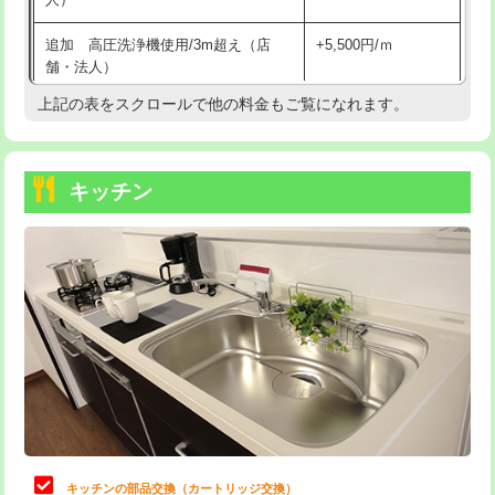
持込商品取付（混合水栓）
16,500円
追加 高圧洗浄機使用/3m超え（店
+5,500円/ｍ
持込商品取付（浄水器・分岐水栓）
16,500円
舗・法人）
持込商品取付（温水洗浄便座）
22,000円
上記の表をスクロールで他の料金もご覧になれます。
高度高圧洗浄換
現地調査
持込商品取付（普通便座⇔温水洗浄便
22,000円
トーラー作業
16,500円
座）
キッチン
トーラー機使用/3mまで
33,000円
給水管工事※（ホール加工)
16,500円
追加トーラー機使用/3m超え
+3,300円
給水管工事※（バンド止め)
3,300円
カメラ調査
33,000円
給水管工事※（支持金具設置)
5,500円
桝清掃
8,800円
給水管工事※（保温材使用（バンド止
5,500円
め込み）)
止水・漏水調査・防水処理・清掃・修
11,000円
理・調整・分解・加工など（軽作業）
給水管工事※（土の掘削・埋め戻し作
11,000円
業)
止水・漏水調査・防水処理・清掃・修
22,000円
理・調整・分解・加工など（中作業）
給水管工事※（塩ビ管（VP・HI）使
33,000円
キッチンの部品交換（カートリッジ交換）