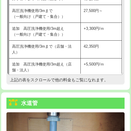
給水管工事※（バンド止め)
3,300円
高圧洗浄機使用/3mまで
27,500円～
（一般向け（戸建て・集合））
給水管工事※（支持金具設置)
5,500円
追加 高圧洗浄機使用/3m超え
+3,300円/ｍ
給水管工事※（保温材使用（バンド止
5,500円
（一般向け（戸建て・集合））
め込み）)
高圧洗浄機使用/3mまで（店舗・法
42,350円
給水管工事※（土の掘削・埋め戻し作
11,000円
人）
業)
追加 高圧洗浄機使用/3m超え（店
+5,500円/ｍ
給水管工事※（塩ビ管（VP・HI）使
33,000円
舗・法人）
用/3ｍまで)
上記の表をスクロールで他の料金もご覧になれます。
高度高圧洗浄換
現地調査
給水管工事※（塩ビ管（VP・HI）使
+8,800円
用（追加）/3ｍ超え)
トーラー作業
16,500円
給水管工事※（ライニング鋼管・銅
44,000円
水道管
トーラー機使用/3mまで
33,000円
管・ポリ管・HT管使用/3ｍまで)
追加トーラー機使用/3m超え
+3,300円
給水管工事※（ライニング鋼管・銅
+8,800円
管・ポリ管・HT管使用/3ｍ超え)
カメラ調査
33,000円