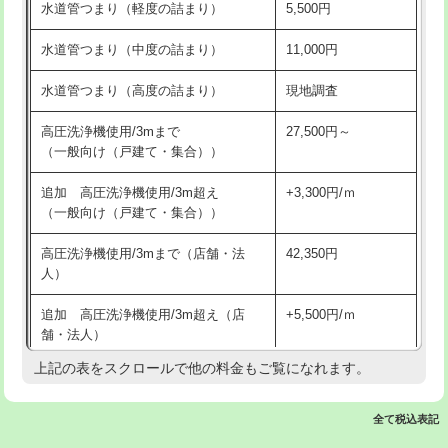
水道管つまり（軽度の詰まり）
5,500円
交換・取付(排水栓・排水トラップ
22,000円+材料費
洗面台設置
38,500円
（P/S/ポップアップ））
水道管つまり（中度の詰まり）
11,000円
化粧台設置
22,000円
交換・取付（その他部品）
11,000円+材料費
水道管つまり（高度の詰まり）
現地調査
追加人工
16,500円
持込商品取付（単水栓）
13,200円
高圧洗浄機使用/3mまで
27,500円～
廃棄・処分
現場見積
（一般向け（戸建て・集合））
持込商品取付（混合水栓）
16,500円
※給水管工事は20mmまでの価格です。
追加 高圧洗浄機使用/3m超え
+3,300円/ｍ
持込商品取付（浄水器・分岐水栓）
16,500円
（一般向け（戸建て・集合））
排水管工事（土の掘削・埋め戻し作
11,000円~
高圧洗浄機使用/3mまで（店舗・法
42,350円
業）
人）
排水管工事（排水管工事/3ｍまで）
55,000円
追加 高圧洗浄機使用/3m超え（店
+5,500円/ｍ
舗・法人）
排水管工事（追加 排水管工事/3ｍ超
+11,000円
え）
上記の表をスクロールで他の料金もご覧になれます。
高度高圧洗浄換
現地調査
マス交換（土の掘削・埋め戻し作業）
11,000円~
トーラー作業
16,500円
全て税込表記
マス交換（深さ50㎝未満）
55,000円