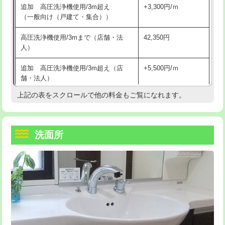
追加 高圧洗浄機使用/3m超え
+3,300円/ｍ
持込商品取付（混合水栓）
16,500円
マス交換（深さ50㎝以上）
66,000円
（一般向け（戸建て・集合））
持込商品取付（浄水器・分岐水栓）
16,500円
コンクリート斫り（厚さ10㎝まで）
27,500円
高圧洗浄機使用/3mまで（店舗・法
42,350円
人）
給水管工事※（ホール加工)
16,500円
コンクリート斫り（厚さ10㎝超え）
38,500円
追加 高圧洗浄機使用/3m超え（店
+5,500円/ｍ
給水管工事※（バンド止め)
3,300円
モルタル補修（厚さ10㎝まで）
27,500円
舗・法人）
給水管工事※（支持金具設置)
5,500円
モルタル補修（厚さ10㎝超え）
38,500円
上記の表をスクロールで他の料金もご覧になれます。
高度高圧洗浄換
現地調査
給水管工事※（保温材使用（バンド止
5,500円
洗面台設置
38,500円
トーラー作業
16,500円
め込み）)
洗面所
追加人工
16,500円
トーラー機使用/3mまで
33,000円
給水管工事※（土の掘削・埋め戻し作
11,000円
業)
廃棄・処分
現場見積
追加トーラー機使用/3m超え
+3,300円
給水管工事※（塩ビ管（VP・HI）使
33,000円
※給水管工事は20mmまでの価格です。
カメラ調査
33,000円
用/3ｍまで)
桝清掃
8,800円
給水管工事※（塩ビ管（VP・HI）使
+8,800円
用（追加）/3ｍ超え)
止水・漏水調査・防水処理・清掃・修
11,000円