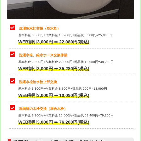
理・調整・分解・加工など（軽作業）
給水管工事※（ライニング鋼管・銅
44,000円
管・ポリ管・HT管使用/3ｍまで)
止水・漏水調査・防水処理・清掃・修
22,000円
理・調整・分解・加工など（中作業）
給水管工事※（ライニング鋼管・銅
+8,800円
洗濯用水栓交換（単水栓）
管・ポリ管・HT管使用/3ｍ超え)
基本料金 3,300円+作業料金 13,200円+部品代 8,580円=25,080円
止水・漏水調査・防水処理・清掃・修
33,000円
WEB割引3,000円 ➡ 22,080円(税込)
理・調整・分解・加工など（重作業）
排水管工事（土の掘削・埋め戻し作
11,000円~
業）
洗濯水栓、給水ホース交換作業
キッチンタンク脱着
16,500円
基本料金 3,300円+作業料金 22,000円+部品代 12,980円=38,280円
排水管工事（排水管工事/3ｍまで）
55,000円
WEB割引3,000円 ➡ 35,280円(税込)
その他部品の脱着
8,800円～
排水管工事（追加 排水管工事/3ｍ超
+11,000円
交換・取付（タンク）
22,000円+材料費
洗濯水栓給水栓上部交換
え）
基本料金 3,300円+作業料金 8,800円+部品代 990円=13,090円
交換・取付(単水栓（壁付・デッキ
13,200円+材料費
WEB割引3,000円 ➡ 10,090円(税込)
マス交換（土の掘削・埋め戻し作業）
11,000円~
式）)
洗面所の水栓交換（混合水栓）
マス交換（深さ50㎝未満）
55,000円
交換・取付(混合水栓（壁付・デッキ
16,500円+材料費
基本料金 3,300円+作業料金 16,500円+部品代 59,400円=79,200円
式・ワンホール）)
WEB割引3,000円 ➡ 76,200円(税込)
マス交換（深さ50㎝以上）
66,000円
交換・取付(排水栓・排水トラップ
22,000円+材料費
コンクリート斫り（厚さ10㎝まで）
27,500円
（P/S/ポップアップ））