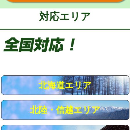
給水管工事※（保温材使用（バンド止
5,500円
め込み）)
対応エリア
給水管工事※（土の掘削・埋め戻し作
11,000円
業)
給水管工事※（塩ビ管（VP・HI）使
33,000円
用/3ｍまで)
給水管工事※（塩ビ管（VP・HI）使
+8,800円
用（追加）/3ｍ超え)
給水管工事※（ライニング鋼管・銅
44,000円
管・ポリ管・HT管使用/3ｍまで)
北海道エリア
給水管工事※（ライニング鋼管・銅
+8,800円
管・ポリ管・HT管使用/3ｍ超え)
北陸・信越エリア
マス交換（土の掘削・埋め戻し作業）
11,000円~
マス交換（深さ50㎝未満）
55,000円