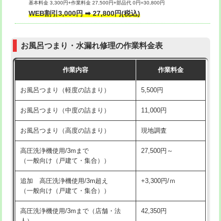
基本料金 3,300円+作業料金 27,500円+部品代 0円=30,800円
交換・取付（タンク）
22,000円+材料費
WEB割引3,000円 ➡ 27,800円(税込)
交換・取付（便器）
22,000円+材料費
お風呂つまり・水漏れ修理の作業料金表
交換・取付（普通便座）
11,000円+材料費
作業内容
作業料金
交換・取付（温水洗浄便座）
16,500円+材料費
お風呂つまり（軽度の詰まり）
5,500円
交換・取付(単水栓（壁付・デッキ
13,200円+材料費
式）)
お風呂つまり（中度の詰まり）
11,000円
交換・取付(混合水栓（壁付・デッキ
16,500円+材料費
お風呂つまり（高度の詰まり）
現地調査
式・ワンホール）)
高圧洗浄機使用/3mまで
27,500円～
交換・取付(排水栓・排水トラップ
22,000円+材料費
（一般向け（戸建て・集合））
（P/S/ポップアップ））
追加 高圧洗浄機使用/3m超え
+3,300円/ｍ
交換・取付（その他部品）
11,000円+材料費
（一般向け（戸建て・集合））
持込商品取付（単水栓）
13,200円
高圧洗浄機使用/3mまで（店舗・法
42,350円
人）