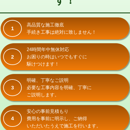
す！
式）)
交換・取付(混合水栓（壁付・デッキ
16,500円+材料費
式・ワンホール）)
高品質な施工徹底
1
手続き工事は絶対に致しません！
交換・取付(排水栓・排水トラップ
22,000円+材料費
（P/S/ポップアップ））
24時間年中無休対応
交換・取付（その他部品）
11,000円+材料費
2
お困りの時はいつでもすぐに
持込商品取付（単水栓）
13,200円
駆けつけます！
持込商品取付（混合水栓）
16,500円
明確、丁寧なご説明
持込商品取付（浄水器・分岐水栓）
16,500円
3
必要な工事内容を明確、丁寧に
ご説明します。
給水管工事※（ホール加工)
16,500円
給水管工事※（バンド止め)
3,300円
安心の事前見積もり
4
費用を事前に明示し、ご納得
給水管工事※（支持金具設置)
5,500円
いただいたうえで施工を行います。