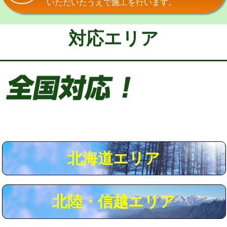
いただいたうえで施工を行います。
給水管工事※（保温材使用（バンド止
5,500円
め込み）)
対応エリア
給水管工事※（土の掘削・埋め戻し作
11,000円
業)
給水管工事※（塩ビ管（VP・HI）使
33,000円
用/3ｍまで)
給水管工事※（塩ビ管（VP・HI）使
+8,800円
用（追加）/3ｍ超え)
給水管工事※（ライニング鋼管・銅
44,000円
管・ポリ管・HT管使用/3ｍまで)
北海道エリア
給水管工事※（ライニング鋼管・銅
+8,800円
管・ポリ管・HT管使用/3ｍ超え)
北陸・信越エリア
マス交換（土の掘削・埋め戻し作業）
11,000円~
マス交換（深さ50㎝未満）
55,000円