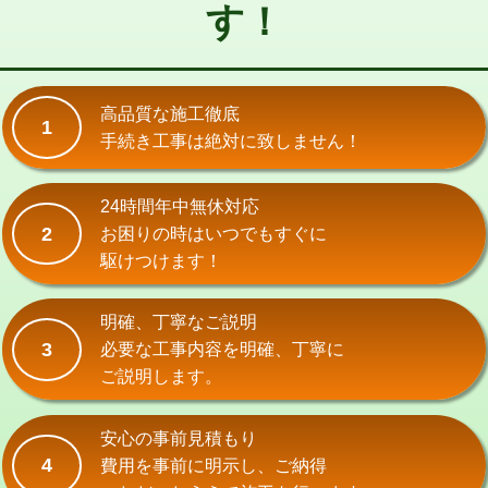
す！
交換・取付(単水栓（壁付・デッキ
13,200円+材料費
式）)
交換・取付(混合水栓（壁付・デッキ
16,500円+材料費
式・ワンホール）)
高品質な施工徹底
1
手続き工事は絶対に致しません！
交換・取付(排水栓・排水トラップ
22,000円+材料費
（P/S/ポップアップ））
24時間年中無休対応
交換・取付（その他部品）
11,000円+材料費
2
お困りの時はいつでもすぐに
持込商品取付（単水栓）
13,200円
駆けつけます！
持込商品取付（混合水栓）
16,500円
明確、丁寧なご説明
持込商品取付（浄水器・分岐水栓）
16,500円
3
必要な工事内容を明確、丁寧に
ご説明します。
給水管工事※（ホール加工)
16,500円
給水管工事※（バンド止め)
3,300円
安心の事前見積もり
4
費用を事前に明示し、ご納得
給水管工事※（支持金具設置)
5,500円