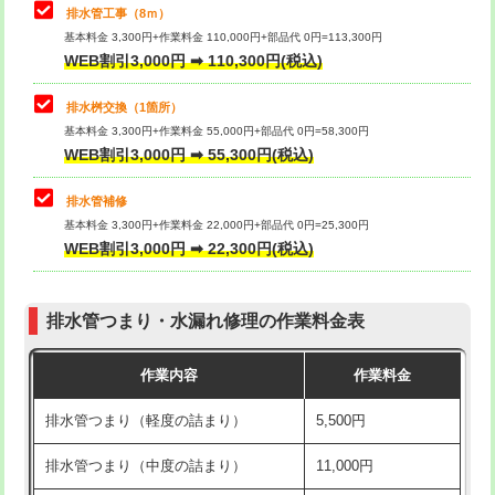
排水管工事（8ｍ）
その他部品の脱着
8,800円～
マス交換（深さ50㎝未満）
55,000円
基本料金 3,300円+作業料金 110,000円+部品代 0円=113,300円
WEB割引3,000円 ➡ 110,300円(税込)
交換・取付（タンク）
22,000円+材料費
マス交換（深さ50㎝以上）
66,000円
交換・取付(単水栓（壁付・デッキ
13,200円+材料費
コンクリート斫り（厚さ10㎝まで）
27,500円
排水桝交換（1箇所）
式）)
基本料金 3,300円+作業料金 55,000円+部品代 0円=58,300円
コンクリート斫り（厚さ10㎝超え）
38,500円
WEB割引3,000円 ➡ 55,300円(税込)
交換・取付(混合水栓（壁付・デッキ
16,500円+材料費
式・ワンホール）)
モルタル補修（厚さ10㎝まで）
27,500円
排水管補修
基本料金 3,300円+作業料金 22,000円+部品代 0円=25,300円
交換・取付(排水栓・排水トラップ
22,000円+材料費
モルタル補修（厚さ10㎝超え）
38,500円
WEB割引3,000円 ➡ 22,300円(税込)
（P/S/ポップアップ））
台所シンク・作業台設置
現場見積
交換・取付（その他部品）
11,000円+材料費
排水管つまり・水漏れ修理の作業料金表
追加人工
16,500円
持込商品取付（単水栓）
13,200円
作業内容
作業料金
廃棄・処分
現場見積
持込商品取付（混合水栓）
16,500円
排水管つまり（軽度の詰まり）
5,500円
※給水管工事は20mmまでの価格です。
持込商品取付（浄水器・分岐水栓）
16,500円
排水管つまり（中度の詰まり）
11,000円
給水管工事※（ホール加工)
16,500円