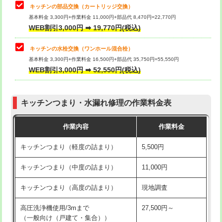
給水管工事※（塩ビ管（VP・HI）使
33,000円
キッチンの部品交換（カートリッジ交換）
用/3ｍまで)
基本料金 3,300円+作業料金 11,000円+部品代 8,470円=22,770円
止水・漏水調査・防水処理・清掃・修
33,000円
WEB割引3,000円 ➡ 19,770円(税込)
理・調整・分解・加工など（重作業）
給水管工事※（塩ビ管（VP・HI）使
+8,800円
用（追加）/3ｍ超え)
キッチンの水栓交換（ワンホール混合栓）
お風呂タンク脱着
16,500円
基本料金 3,300円+作業料金 16,500円+部品代 35,750円=55,550円
給水管工事※（ライニング鋼管・銅
44,000円
WEB割引3,000円 ➡ 52,550円(税込)
その他部品の脱着
8,800円～
管・ポリ管・HT管使用/3ｍまで)
交換・取付（タンク）
22,000円+材料費
給水管工事※（ライニング鋼管・銅
+8,800円
管・ポリ管・HT管使用/3ｍ超え)
キッチンつまり・水漏れ修理の作業料金表
交換・取付(単水栓（壁付・デッキ
13,200円+材料費
式）)
排水管工事（土の掘削・埋め戻し作
11,000円~
作業内容
作業料金
業）
交換・取付(混合水栓（壁付・デッキ
16,500円+材料費
キッチンつまり（軽度の詰まり）
5,500円
式・ワンホール）)
排水管工事（排水管工事/3ｍまで）
55,000円
キッチンつまり（中度の詰まり）
11,000円
交換・取付(排水栓・排水トラップ
22,000円+材料費
排水管工事（追加 排水管工事/3ｍ超
+11,000円
（P/S/ポップアップ））
え）
キッチンつまり（高度の詰まり）
現地調査
交換・取付（その他部品）
11,000円+材料費
マス交換（土の掘削・埋め戻し作業）
11,000円~
高圧洗浄機使用/3mまで
27,500円～
（一般向け（戸建て・集合））