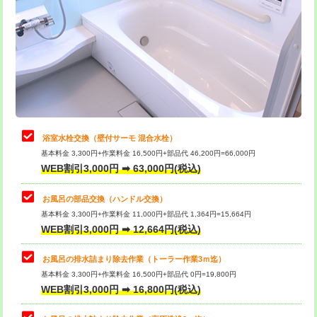
カメラ調査
33,000円
桝清掃
8,800円
止水・漏水調査・防水処理・清掃・修
11,000円
理・調整・分解・加工など（軽作業）
止水・漏水調査・防水処理・清掃・修
22,000円
理・調整・分解・加工など（中作業）
浴室水栓交換（壁付サーモ 混合水栓）
基本料金 3,300円+作業料金 16,500円+部品代 46,200円=66,000円
止水・漏水調査・防水処理・清掃・修
33,000円
WEB割引3,000円 ➡ 63,000円(税込)
理・調整・分解・加工など（重作業）
お風呂の部品交換（ハンドル交換）
トイレタンク脱着
16,500円
基本料金 3,300円+作業料金 11,000円+部品代 1,364円=15,664円
WEB割引3,000円 ➡ 12,664円(税込)
トイレ便器脱着
16,500円
タンクレストイレ脱着
33,000円
お風呂の排水詰まり除去作業（トーラー作業3ｍ迄）
基本料金 3,300円+作業料金 16,500円+部品代 0円=19,800円
小便器トイレ脱着
現地見積
WEB割引3,000円 ➡ 16,800円(税込)
その他部品の脱着
8,800円～