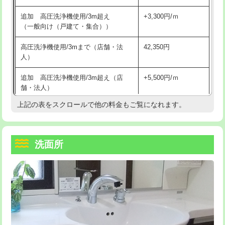
持込商品取付（単水栓）
13,200円
マス交換（深さ50㎝未満）
55,000円
追加 高圧洗浄機使用/3m超え
+3,300円/ｍ
持込商品取付（混合水栓）
16,500円
マス交換（深さ50㎝以上）
66,000円
（一般向け（戸建て・集合））
持込商品取付（浄水器・分岐水栓）
16,500円
コンクリート斫り（厚さ10㎝まで）
27,500円
高圧洗浄機使用/3mまで（店舗・法
42,350円
人）
給水管工事※（ホール加工)
16,500円
コンクリート斫り（厚さ10㎝超え）
38,500円
追加 高圧洗浄機使用/3m超え（店
+5,500円/ｍ
給水管工事※（バンド止め)
3,300円
モルタル補修（厚さ10㎝まで）
27,500円
舗・法人）
給水管工事※（支持金具設置)
5,500円
モルタル補修（厚さ10㎝超え）
38,500円
上記の表をスクロールで他の料金もご覧になれます。
高度高圧洗浄換
現地調査
給水管工事※（保温材使用（バンド止
5,500円
洗面台設置
38,500円
トーラー作業
16,500円
め込み）)
洗面所
追加人工
16,500円
トーラー機使用/3mまで
33,000円
給水管工事※（土の掘削・埋め戻し作
11,000円
業)
廃棄・処分
現場見積
追加トーラー機使用/3m超え
+3,300円
給水管工事※（塩ビ管（VP・HI）使
33,000円
※給水管工事は20mmまでの価格です。
カメラ調査
33,000円
用/3ｍまで)
桝清掃
8,800円
給水管工事※（塩ビ管（VP・HI）使
+8,800円