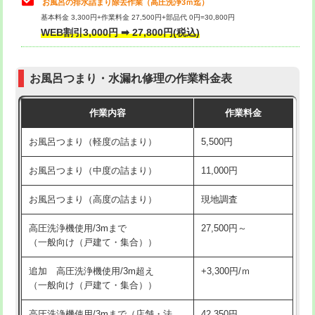
お風呂の排水詰まり除去作業（高圧洗浄3ｍ迄）
基本料金 3,300円+作業料金 27,500円+部品代 0円=30,800円
交換・取付（タンク）
22,000円+材料費
WEB割引3,000円 ➡ 27,800円(税込)
交換・取付（便器）
22,000円+材料費
お風呂つまり・水漏れ修理の作業料金表
交換・取付（普通便座）
11,000円+材料費
作業内容
作業料金
交換・取付（温水洗浄便座）
16,500円+材料費
お風呂つまり（軽度の詰まり）
5,500円
交換・取付(単水栓（壁付・デッキ
13,200円+材料費
式）)
お風呂つまり（中度の詰まり）
11,000円
交換・取付(混合水栓（壁付・デッキ
16,500円+材料費
お風呂つまり（高度の詰まり）
現地調査
式・ワンホール）)
高圧洗浄機使用/3mまで
27,500円～
交換・取付(排水栓・排水トラップ
22,000円+材料費
（一般向け（戸建て・集合））
（P/S/ポップアップ））
追加 高圧洗浄機使用/3m超え
+3,300円/ｍ
交換・取付（その他部品）
11,000円+材料費
（一般向け（戸建て・集合））
持込商品取付（単水栓）
13,200円
高圧洗浄機使用/3mまで（店舗・法
42,350円