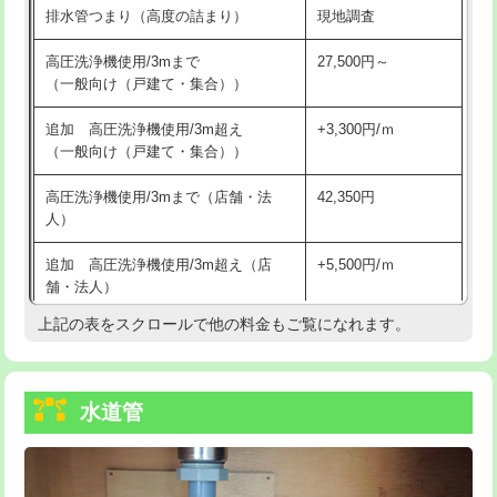
排水管つまり（高度の詰まり）
現地調査
給水管工事※（バンド止め)
3,300円
高圧洗浄機使用/3mまで
27,500円～
（一般向け（戸建て・集合））
給水管工事※（支持金具設置)
5,500円
追加 高圧洗浄機使用/3m超え
+3,300円/ｍ
給水管工事※（保温材使用（バンド止
5,500円
（一般向け（戸建て・集合））
め込み）)
高圧洗浄機使用/3mまで（店舗・法
42,350円
給水管工事※（土の掘削・埋め戻し作
11,000円
人）
業)
追加 高圧洗浄機使用/3m超え（店
+5,500円/ｍ
給水管工事※（塩ビ管（VP・HI）使
33,000円
舗・法人）
用/3ｍまで)
上記の表をスクロールで他の料金もご覧になれます。
高度高圧洗浄換
現地調査
給水管工事※（塩ビ管（VP・HI）使
+8,800円
用（追加）/3ｍ超え)
トーラー作業
16,500円
給水管工事※（ライニング鋼管・銅
44,000円
水道管
トーラー機使用/3mまで
33,000円
管・ポリ管・HT管使用/3ｍまで)
追加トーラー機使用/3m超え
+3,300円
給水管工事※（ライニング鋼管・銅
+8,800円
管・ポリ管・HT管使用/3ｍ超え)