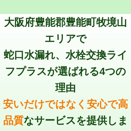
マス交換（深さ50㎝未満）
55,000円
トーラー機使用/3mまで
33,000円
マス交換（深さ50㎝以上）
66,000円
大阪府豊能郡豊能町牧境山
追加トーラー機使用/3m超え
+3,300円
コンクリート斫り（厚さ10㎝まで）
27,500円
カメラ調査
33,000円
エリアで
コンクリート斫り（厚さ10㎝超え）
38,500円
桝清掃
8,800円
蛇口水漏れ、水栓交換ライ
モルタル補修（厚さ10㎝まで）
27,500円
止水・漏水調査・防水処理・清掃・修
11,000円
理・調整・分解・加工など（軽作業）
モルタル補修（厚さ10㎝超え）
38,500円
フプラスが選ばれる4つの
止水・漏水調査・防水処理・清掃・修
22,000円
追加人工
16,500円
理・調整・分解・加工など（中作業）
理由
廃棄・処分
現場見積
止水・漏水調査・防水処理・清掃・修
33,000円
理・調整・分解・加工など（重作業）
安いだけではなく安心で高
その他部品の脱着
8,800円～
品質
なサービスを提供しま
交換・取付（タンク）
22,000円+材料費