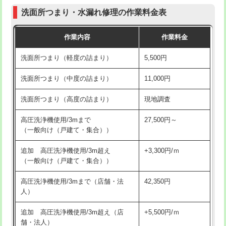
コンクリート斫り（厚さ10㎝まで）
27,500円
（P/S/ポップアップ））
洗面所つまり・水漏れ修理の作業料金表
コンクリート斫り（厚さ10㎝超え）
38,500円
交換・取付（その他部品）
11,000円+材料費
作業内容
作業料金
モルタル補修（厚さ10㎝まで）
27,500円
持込商品取付（単水栓）
13,200円
洗面所つまり（軽度の詰まり）
5,500円
モルタル補修（厚さ10㎝超え）
38,500円
持込商品取付（混合水栓）
16,500円
洗面所つまり（中度の詰まり）
11,000円
洗面台設置
38,500円
持込商品取付（浄水器・分岐水栓）
16,500円
洗面所つまり（高度の詰まり）
現地調査
バスタブ設置
現場見積
給水管工事※（ホール加工)
16,500円
高圧洗浄機使用/3mまで
27,500円～
追加人工
16,500円
（一般向け（戸建て・集合））
給水管工事※（バンド止め)
3,300円
廃棄・処分
現場見積
追加 高圧洗浄機使用/3m超え
+3,300円/ｍ
給水管工事※（支持金具設置)
5,500円
（一般向け（戸建て・集合））
※給水管工事は20mmまでの価格です。
給水管工事※（保温材使用（バンド止
5,500円
高圧洗浄機使用/3mまで（店舗・法
42,350円
め込み）)
人）
給水管工事※（土の掘削・埋め戻し作
11,000円
追加 高圧洗浄機使用/3m超え（店
+5,500円/ｍ
業)
舗・法人）