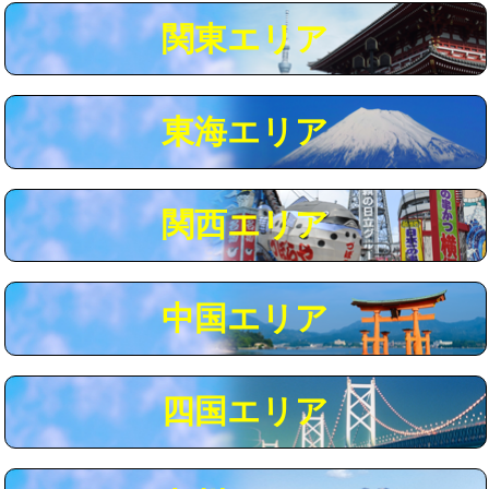
関東エリア
マス交換（深さ50㎝以上）
66,000円
コンクリート斫り（厚さ10㎝まで）
27,500円
東海エリア
コンクリート斫り（厚さ10㎝超え）
38,500円
モルタル補修（厚さ10㎝まで）
27,500円
モルタル補修（厚さ10㎝超え）
38,500円
関西エリア
追加人工
16,500円
廃棄・処分
現場見積
中国エリア
※給水管工事は20mmまでの価格です。
四国エリア