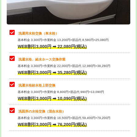
用（追加）/3ｍ超え)
止水・漏水調査・防水処理・清掃・修
11,000円
理・調整・分解・加工など（軽作業）
給水管工事※（ライニング鋼管・銅
44,000円
管・ポリ管・HT管使用/3ｍまで)
止水・漏水調査・防水処理・清掃・修
22,000円
理・調整・分解・加工など（中作業）
給水管工事※（ライニング鋼管・銅
+8,800円
洗濯用水栓交換（単水栓）
管・ポリ管・HT管使用/3ｍ超え)
基本料金 3,300円+作業料金 13,200円+部品代 8,580円=25,080円
止水・漏水調査・防水処理・清掃・修
33,000円
WEB割引3,000円 ➡ 22,080円(税込)
理・調整・分解・加工など（重作業）
排水管工事（土の掘削・埋め戻し作
11,000円~
業）
洗濯水栓、給水ホース交換作業
キッチンタンク脱着
16,500円
基本料金 3,300円+作業料金 22,000円+部品代 12,980円=38,280円
排水管工事（排水管工事/3ｍまで）
55,000円
WEB割引3,000円 ➡ 35,280円(税込)
その他部品の脱着
8,800円～
排水管工事（追加 排水管工事/3ｍ超
+11,000円
交換・取付（タンク）
22,000円+材料費
洗濯水栓給水栓上部交換
え）
基本料金 3,300円+作業料金 8,800円+部品代 990円=13,090円
交換・取付(単水栓（壁付・デッキ
13,200円+材料費
WEB割引3,000円 ➡ 10,090円(税込)
マス交換（土の掘削・埋め戻し作業）
11,000円~
式）)
洗面所の水栓交換（混合水栓）
マス交換（深さ50㎝未満）
55,000円
交換・取付(混合水栓（壁付・デッキ
16,500円+材料費
基本料金 3,300円+作業料金 16,500円+部品代 59,400円=79,200円
式・ワンホール）)
WEB割引3,000円 ➡ 76,200円(税込)
マス交換（深さ50㎝以上）
66,000円
交換・取付(排水栓・排水トラップ
22,000円+材料費