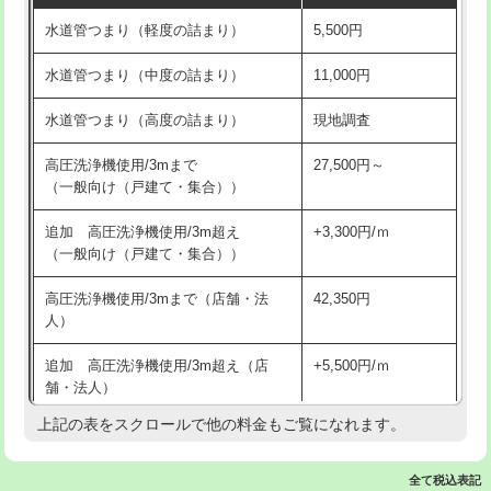
水道管つまり（軽度の詰まり）
5,500円
交換・取付(排水栓・排水トラップ
22,000円+材料費
洗面台設置
38,500円
（P/S/ポップアップ））
水道管つまり（中度の詰まり）
11,000円
化粧台設置
22,000円
交換・取付（その他部品）
11,000円+材料費
水道管つまり（高度の詰まり）
現地調査
追加人工
16,500円
持込商品取付（単水栓）
13,200円
高圧洗浄機使用/3mまで
27,500円～
廃棄・処分
現場見積
（一般向け（戸建て・集合））
持込商品取付（混合水栓）
16,500円
※給水管工事は20mmまでの価格です。
追加 高圧洗浄機使用/3m超え
+3,300円/ｍ
持込商品取付（浄水器・分岐水栓）
16,500円
（一般向け（戸建て・集合））
排水管工事（土の掘削・埋め戻し作
11,000円~
高圧洗浄機使用/3mまで（店舗・法
42,350円
業）
人）
排水管工事（排水管工事/3ｍまで）
55,000円
追加 高圧洗浄機使用/3m超え（店
+5,500円/ｍ
舗・法人）
排水管工事（追加 排水管工事/3ｍ超
+11,000円
え）
上記の表をスクロールで他の料金もご覧になれます。
高度高圧洗浄換
現地調査
マス交換（土の掘削・埋め戻し作業）
11,000円~
トーラー作業
16,500円
全て税込表記