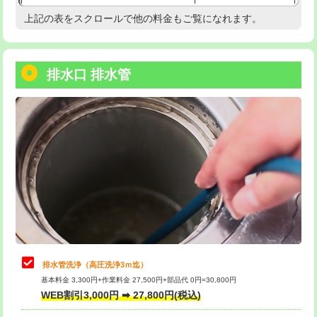
給水管工事※（塩ビ管（VP・HI）使
33,000円
上記の表をスクロールで他の料金もご覧になれます。
高度高圧洗浄換
現地調査
用/3ｍまで)
トーラー作業
16,500円
給水管工事※（塩ビ管（VP・HI）使
+8,800円
用（追加）/3ｍ超え)
排水口 排水管
トーラー機使用/3mまで
33,000円
給水管工事※（ライニング鋼管・銅
44,000円
追加トーラー機使用/3m超え
+3,300円
管・ポリ管・HT管使用/3ｍまで)
カメラ調査
33,000円
給水管工事※（ライニング鋼管・銅
+8,800円
管・ポリ管・HT管使用/3ｍ超え)
桝清掃
8,800円
排水管工事（土の掘削・埋め戻し作
11,000円~
止水・漏水調査・防水処理・清掃・修
11,000円
業）
理・調整・分解・加工など（軽作業）
排水管工事（排水管工事/3ｍまで）
55,000円
止水・漏水調査・防水処理・清掃・修
22,000円
理・調整・分解・加工など（中作業）
排水管工事（追加 排水管工事/3ｍ超
+11,000円
排水管洗浄（高圧洗浄3ｍ迄）
え）
基本料金 3,300円+作業料金 27,500円+部品代 0円=30,800円
止水・漏水調査・防水処理・清掃・修
33,000円
WEB割引3,000円 ➡ 27,800円(税込)
理・調整・分解・加工など（重作業）
マス交換（土の掘削・埋め戻し作業）
11,000円~