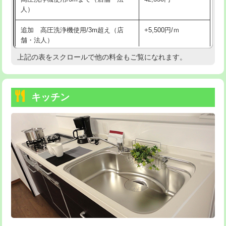
人）
持込商品取付（混合水栓）
16,500円
追加 高圧洗浄機使用/3m超え（店
+5,500円/ｍ
持込商品取付（浄水器・分岐水栓）
16,500円
舗・法人）
持込商品取付（温水洗浄便座）
22,000円
上記の表をスクロールで他の料金もご覧になれます。
高度高圧洗浄換
現地調査
持込商品取付（普通便座⇔温水洗浄便
22,000円
トーラー作業
16,500円
座）
キッチン
トーラー機使用/3mまで
33,000円
給水管工事※（ホール加工)
16,500円
追加トーラー機使用/3m超え
+3,300円
給水管工事※（バンド止め)
3,300円
カメラ調査
33,000円
給水管工事※（支持金具設置)
5,500円
桝清掃
8,800円
給水管工事※（保温材使用（バンド止
5,500円
め込み）)
止水・漏水調査・防水処理・清掃・修
11,000円
理・調整・分解・加工など（軽作業）
給水管工事※（土の掘削・埋め戻し作
11,000円
業)
止水・漏水調査・防水処理・清掃・修
22,000円
理・調整・分解・加工など（中作業）