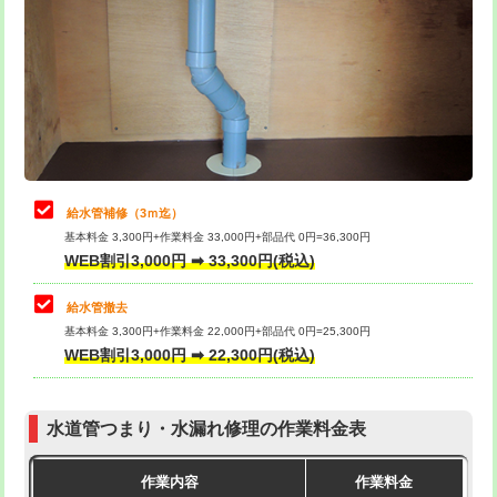
カメラ調査
33,000円
排水管工事（土の掘削・埋め戻し作
11,000円~
桝清掃
8,800円
業）
止水・漏水調査・防水処理・清掃・修
11,000円
排水管工事（排水管工事/3ｍまで）
55,000円
理・調整・分解・加工など（軽作業）
排水管工事（追加 排水管工事/3ｍ超
+11,000円
止水・漏水調査・防水処理・清掃・修
22,000円
え）
理・調整・分解・加工など（中作業）
給水管補修（3ｍ迄）
マス交換（土の掘削・埋め戻し作業）
11,000円~
基本料金 3,300円+作業料金 33,000円+部品代 0円=36,300円
止水・漏水調査・防水処理・清掃・修
33,000円
WEB割引3,000円 ➡ 33,300円(税込)
理・調整・分解・加工など（重作業）
マス交換（深さ50㎝未満）
55,000円
給水管撤去
その他部品の脱着
8,800円～
マス交換（深さ50㎝以上）
66,000円
基本料金 3,300円+作業料金 22,000円+部品代 0円=25,300円
WEB割引3,000円 ➡ 22,300円(税込)
交換・取付（タンク）
22,000円+材料費
コンクリート斫り（厚さ10㎝まで）
27,500円
交換・取付(単水栓（壁付・デッキ
13,200円+材料費
コンクリート斫り（厚さ10㎝超え）
38,500円
式）)
水道管つまり・水漏れ修理の作業料金表
モルタル補修（厚さ10㎝まで）
27,500円
交換・取付(混合水栓（壁付・デッキ
16,500円+材料費
作業内容
作業料金
式・ワンホール）)
モルタル補修（厚さ10㎝超え）
38,500円