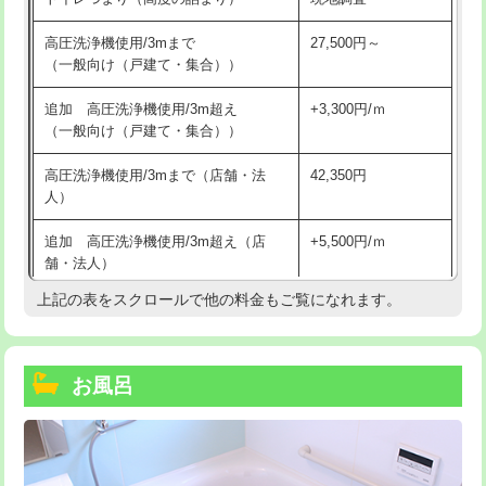
高圧洗浄機使用/3mまで
27,500円～
（一般向け（戸建て・集合））
追加 高圧洗浄機使用/3m超え
+3,300円/ｍ
（一般向け（戸建て・集合））
高圧洗浄機使用/3mまで（店舗・法
42,350円
人）
追加 高圧洗浄機使用/3m超え（店
+5,500円/ｍ
舗・法人）
上記の表をスクロールで他の料金もご覧になれます。
高度高圧洗浄換
現地調査
トーラー作業
16,500円
お風呂
トーラー機使用/3mまで
33,000円
追加トーラー機使用/3m超え
+3,300円
カメラ調査
33,000円