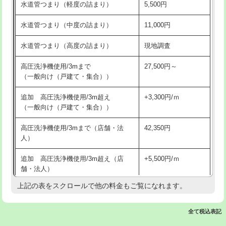
水道管つまり（軽度の詰まり）
5,500円
交換・取付(排水栓・排水トラップ
22,000円+材料費
洗面台設置
38,500円
（P/S/ポップアップ））
水道管つまり（中度の詰まり）
11,000円
化粧台設置
22,000円
交換・取付（その他部品）
11,000円+材料費
水道管つまり（高度の詰まり）
現地調査
追加人工
16,500円
持込商品取付（単水栓）
13,200円
高圧洗浄機使用/3mまで
27,500円～
廃棄・処分
現場見積
（一般向け（戸建て・集合））
持込商品取付（混合水栓）
16,500円
※給水管工事は20mmまでの価格です。
追加 高圧洗浄機使用/3m超え
+3,300円/ｍ
持込商品取付（浄水器・分岐水栓）
16,500円
（一般向け（戸建て・集合））
排水管工事（土の掘削・埋め戻し作
11,000円~
高圧洗浄機使用/3mまで（店舗・法
42,350円
業）
人）
排水管工事（排水管工事/3ｍまで）
55,000円
追加 高圧洗浄機使用/3m超え（店
+5,500円/ｍ
舗・法人）
排水管工事（追加 排水管工事/3ｍ超
+11,000円
え）
上記の表をスクロールで他の料金もご覧になれます。
高度高圧洗浄換
現地調査
マス交換（土の掘削・埋め戻し作業）
11,000円~
トーラー作業
16,500円
全て税込表記
マス交換（深さ50㎝未満）
55,000円