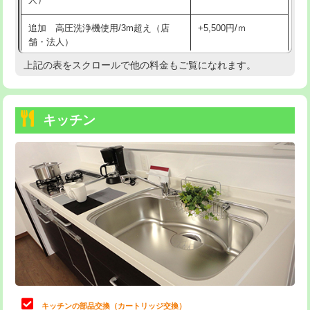
持込商品取付（混合水栓）
16,500円
追加 高圧洗浄機使用/3m超え（店
+5,500円/ｍ
持込商品取付（浄水器・分岐水栓）
16,500円
舗・法人）
持込商品取付（温水洗浄便座）
22,000円
上記の表をスクロールで他の料金もご覧になれます。
高度高圧洗浄換
現地調査
持込商品取付（普通便座⇔温水洗浄便
22,000円
トーラー作業
16,500円
座）
キッチン
トーラー機使用/3mまで
33,000円
給水管工事※（ホール加工)
16,500円
追加トーラー機使用/3m超え
+3,300円
給水管工事※（バンド止め)
3,300円
カメラ調査
33,000円
給水管工事※（支持金具設置)
5,500円
桝清掃
8,800円
給水管工事※（保温材使用（バンド止
5,500円
め込み）)
止水・漏水調査・防水処理・清掃・修
11,000円
理・調整・分解・加工など（軽作業）
給水管工事※（土の掘削・埋め戻し作
11,000円
業)
止水・漏水調査・防水処理・清掃・修
22,000円
理・調整・分解・加工など（中作業）
給水管工事※（塩ビ管（VP・HI）使
33,000円
キッチンの部品交換（カートリッジ交換）