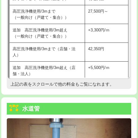
給水管工事※（バンド止め)
3,300円
高圧洗浄機使用/3mまで
27,500円～
（一般向け（戸建て・集合））
給水管工事※（支持金具設置)
5,500円
追加 高圧洗浄機使用/3m超え
+3,300円/ｍ
給水管工事※（保温材使用（バンド止
5,500円
（一般向け（戸建て・集合））
め込み）)
高圧洗浄機使用/3mまで（店舗・法
42,350円
給水管工事※（土の掘削・埋め戻し作
11,000円
人）
業)
追加 高圧洗浄機使用/3m超え（店
+5,500円/ｍ
給水管工事※（塩ビ管（VP・HI）使
33,000円
舗・法人）
用/3ｍまで)
上記の表をスクロールで他の料金もご覧になれます。
高度高圧洗浄換
現地調査
給水管工事※（塩ビ管（VP・HI）使
+8,800円
用（追加）/3ｍ超え)
トーラー作業
16,500円
給水管工事※（ライニング鋼管・銅
44,000円
水道管
トーラー機使用/3mまで
33,000円
管・ポリ管・HT管使用/3ｍまで)
追加トーラー機使用/3m超え
+3,300円
給水管工事※（ライニング鋼管・銅
+8,800円
管・ポリ管・HT管使用/3ｍ超え)
カメラ調査
33,000円