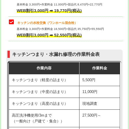
用/3ｍまで)
基本料金 3,300円+作業料金 11,000円+部品代 8,470円=22,770円
止水・漏水調査・防水処理・清掃・修
33,000円
WEB割引3,000円 ➡ 19,770円(税込)
理・調整・分解・加工など（重作業）
給水管工事※（塩ビ管（VP・HI）使
+8,800円
用（追加）/3ｍ超え)
キッチンの水栓交換（ワンホール混合栓）
お風呂タンク脱着
16,500円
基本料金 3,300円+作業料金 16,500円+部品代 35,750円=55,550円
給水管工事※（ライニング鋼管・銅
44,000円
WEB割引3,000円 ➡ 52,550円(税込)
その他部品の脱着
8,800円～
管・ポリ管・HT管使用/3ｍまで)
交換・取付（タンク）
22,000円+材料費
給水管工事※（ライニング鋼管・銅
+8,800円
管・ポリ管・HT管使用/3ｍ超え)
キッチンつまり・水漏れ修理の作業料金表
交換・取付(単水栓（壁付・デッキ
13,200円+材料費
式）)
排水管工事（土の掘削・埋め戻し作
11,000円~
作業内容
作業料金
業）
交換・取付(混合水栓（壁付・デッキ
16,500円+材料費
キッチンつまり（軽度の詰まり）
5,500円
式・ワンホール）)
排水管工事（排水管工事/3ｍまで）
55,000円
キッチンつまり（中度の詰まり）
11,000円
交換・取付(排水栓・排水トラップ
22,000円+材料費
排水管工事（追加 排水管工事/3ｍ超
+11,000円
（P/S/ポップアップ））
え）
キッチンつまり（高度の詰まり）
現地調査
交換・取付（その他部品）
11,000円+材料費
マス交換（土の掘削・埋め戻し作業）
11,000円~
高圧洗浄機使用/3mまで
27,500円～
（一般向け（戸建て・集合））
持込商品取付（単水栓）
13,200円
マス交換（深さ50㎝未満）
55,000円