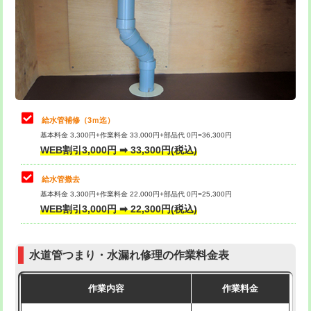
排水管工事（土の掘削・埋め戻し作
11,000円~
桝清掃
8,800円
業）
止水・漏水調査・防水処理・清掃・修
11,000円
排水管工事（排水管工事/3ｍまで）
55,000円
理・調整・分解・加工など（軽作業）
排水管工事（追加 排水管工事/3ｍ超
+11,000円
止水・漏水調査・防水処理・清掃・修
22,000円
え）
理・調整・分解・加工など（中作業）
給水管補修（3ｍ迄）
マス交換（土の掘削・埋め戻し作業）
11,000円~
基本料金 3,300円+作業料金 33,000円+部品代 0円=36,300円
止水・漏水調査・防水処理・清掃・修
33,000円
WEB割引3,000円 ➡ 33,300円(税込)
理・調整・分解・加工など（重作業）
マス交換（深さ50㎝未満）
55,000円
給水管撤去
その他部品の脱着
8,800円～
マス交換（深さ50㎝以上）
66,000円
基本料金 3,300円+作業料金 22,000円+部品代 0円=25,300円
WEB割引3,000円 ➡ 22,300円(税込)
交換・取付（タンク）
22,000円+材料費
コンクリート斫り（厚さ10㎝まで）
27,500円
交換・取付(単水栓（壁付・デッキ
13,200円+材料費
コンクリート斫り（厚さ10㎝超え）
38,500円
式）)
水道管つまり・水漏れ修理の作業料金表
モルタル補修（厚さ10㎝まで）
27,500円
交換・取付(混合水栓（壁付・デッキ
16,500円+材料費
作業内容
作業料金
式・ワンホール）)
モルタル補修（厚さ10㎝超え）
38,500円