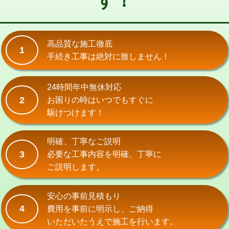
す！
式）)
交換・取付(混合水栓（壁付・デッキ
16,500円+材料費
式・ワンホール）)
高品質な施工徹底
1
手続き工事は絶対に致しません！
交換・取付(排水栓・排水トラップ
22,000円+材料費
（P/S/ポップアップ））
24時間年中無休対応
交換・取付（その他部品）
11,000円+材料費
2
お困りの時はいつでもすぐに
持込商品取付（単水栓）
13,200円
駆けつけます！
持込商品取付（混合水栓）
16,500円
明確、丁寧なご説明
持込商品取付（浄水器・分岐水栓）
16,500円
3
必要な工事内容を明確、丁寧に
ご説明します。
給水管工事※（ホール加工)
16,500円
給水管工事※（バンド止め)
3,300円
安心の事前見積もり
4
費用を事前に明示し、ご納得
給水管工事※（支持金具設置)
5,500円
いただいたうえで施工を行います。