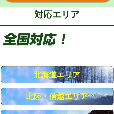
給水管工事※（保温材使用（バンド止
5,500円
め込み）)
対応エリア
給水管工事※（土の掘削・埋め戻し作
11,000円
業)
給水管工事※（塩ビ管（VP・HI）使
33,000円
用/3ｍまで)
給水管工事※（塩ビ管（VP・HI）使
+8,800円
用（追加）/3ｍ超え)
給水管工事※（ライニング鋼管・銅
44,000円
管・ポリ管・HT管使用/3ｍまで)
北海道エリア
給水管工事※（ライニング鋼管・銅
+8,800円
管・ポリ管・HT管使用/3ｍ超え)
北陸・信越エリア
マス交換（土の掘削・埋め戻し作業）
11,000円~
マス交換（深さ50㎝未満）
55,000円