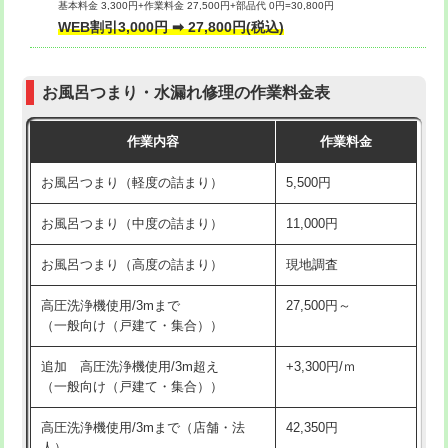
基本料金 3,300円+作業料金 27,500円+部品代 0円=30,800円
交換・取付（タンク）
22,000円+材料費
WEB割引3,000円 ➡ 27,800円(税込)
交換・取付（便器）
22,000円+材料費
お風呂つまり・水漏れ修理の作業料金表
交換・取付（普通便座）
11,000円+材料費
作業内容
作業料金
交換・取付（温水洗浄便座）
16,500円+材料費
お風呂つまり（軽度の詰まり）
5,500円
交換・取付(単水栓（壁付・デッキ
13,200円+材料費
式）)
お風呂つまり（中度の詰まり）
11,000円
交換・取付(混合水栓（壁付・デッキ
16,500円+材料費
お風呂つまり（高度の詰まり）
現地調査
式・ワンホール）)
高圧洗浄機使用/3mまで
27,500円～
交換・取付(排水栓・排水トラップ
22,000円+材料費
（一般向け（戸建て・集合））
（P/S/ポップアップ））
追加 高圧洗浄機使用/3m超え
+3,300円/ｍ
交換・取付（その他部品）
11,000円+材料費
（一般向け（戸建て・集合））
持込商品取付（単水栓）
13,200円
高圧洗浄機使用/3mまで（店舗・法
42,350円
人）