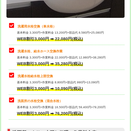
理・調整・分解・加工など（軽作業）
給水管工事※（ライニング鋼管・銅
44,000円
管・ポリ管・HT管使用/3ｍまで)
止水・漏水調査・防水処理・清掃・修
22,000円
理・調整・分解・加工など（中作業）
給水管工事※（ライニング鋼管・銅
+8,800円
洗濯用水栓交換（単水栓）
管・ポリ管・HT管使用/3ｍ超え)
基本料金 3,300円+作業料金 13,200円+部品代 8,580円=25,080円
止水・漏水調査・防水処理・清掃・修
33,000円
WEB割引3,000円 ➡ 22,080円(税込)
理・調整・分解・加工など（重作業）
排水管工事（土の掘削・埋め戻し作
11,000円~
業）
洗濯水栓、給水ホース交換作業
キッチンタンク脱着
16,500円
基本料金 3,300円+作業料金 22,000円+部品代 12,980円=38,280円
排水管工事（排水管工事/3ｍまで）
55,000円
WEB割引3,000円 ➡ 35,280円(税込)
その他部品の脱着
8,800円～
排水管工事（追加 排水管工事/3ｍ超
+11,000円
交換・取付（タンク）
22,000円+材料費
洗濯水栓給水栓上部交換
え）
基本料金 3,300円+作業料金 8,800円+部品代 990円=13,090円
交換・取付(単水栓（壁付・デッキ
13,200円+材料費
WEB割引3,000円 ➡ 10,090円(税込)
マス交換（土の掘削・埋め戻し作業）
11,000円~
式）)
洗面所の水栓交換（混合水栓）
マス交換（深さ50㎝未満）
55,000円
交換・取付(混合水栓（壁付・デッキ
16,500円+材料費
基本料金 3,300円+作業料金 16,500円+部品代 59,400円=79,200円
式・ワンホール）)
WEB割引3,000円 ➡ 76,200円(税込)
マス交換（深さ50㎝以上）
66,000円
交換・取付(排水栓・排水トラップ
22,000円+材料費
コンクリート斫り（厚さ10㎝まで）
27,500円
（P/S/ポップアップ））