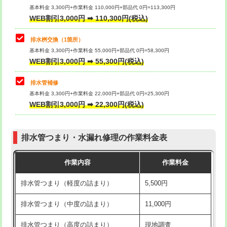
基本料金 3,300円+作業料金 110,000円+部品代 0円=113,300円
WEB割引3,000円 ➡ 110,300円(税込)
交換・取付（タンク）
22,000円+材料費
マス交換（深さ50㎝以上）
66,000円
交換・取付(単水栓（壁付・デッキ
13,200円+材料費
コンクリート斫り（厚さ10㎝まで）
27,500円
排水桝交換（1箇所）
式）)
基本料金 3,300円+作業料金 55,000円+部品代 0円=58,300円
コンクリート斫り（厚さ10㎝超え）
38,500円
WEB割引3,000円 ➡ 55,300円(税込)
交換・取付(混合水栓（壁付・デッキ
16,500円+材料費
式・ワンホール）)
モルタル補修（厚さ10㎝まで）
27,500円
排水管補修
基本料金 3,300円+作業料金 22,000円+部品代 0円=25,300円
交換・取付(排水栓・排水トラップ
22,000円+材料費
モルタル補修（厚さ10㎝超え）
38,500円
WEB割引3,000円 ➡ 22,300円(税込)
（P/S/ポップアップ））
台所シンク・作業台設置
現場見積
交換・取付（その他部品）
11,000円+材料費
排水管つまり・水漏れ修理の作業料金表
追加人工
16,500円
持込商品取付（単水栓）
13,200円
作業内容
作業料金
廃棄・処分
現場見積
持込商品取付（混合水栓）
16,500円
排水管つまり（軽度の詰まり）
5,500円
※給水管工事は20mmまでの価格です。
持込商品取付（浄水器・分岐水栓）
16,500円
排水管つまり（中度の詰まり）
11,000円
給水管工事※（ホール加工)
16,500円
排水管つまり（高度の詰まり）
現地調査