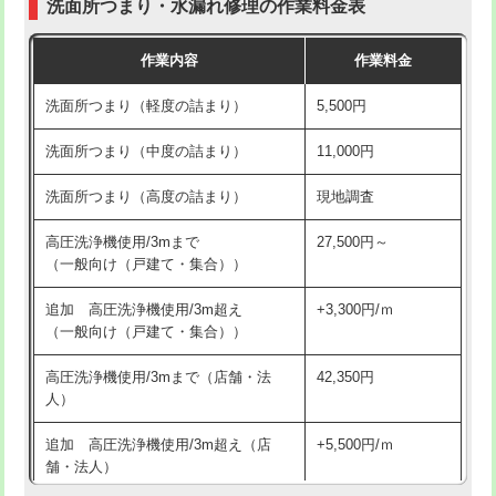
洗面所つまり・水漏れ修理の作業料金表
コンクリート斫り（厚さ10㎝超え）
38,500円
交換・取付（その他部品）
11,000円+材料費
作業内容
作業料金
モルタル補修（厚さ10㎝まで）
27,500円
持込商品取付（単水栓）
13,200円
洗面所つまり（軽度の詰まり）
5,500円
モルタル補修（厚さ10㎝超え）
38,500円
持込商品取付（混合水栓）
16,500円
洗面所つまり（中度の詰まり）
11,000円
洗面台設置
38,500円
持込商品取付（浄水器・分岐水栓）
16,500円
洗面所つまり（高度の詰まり）
現地調査
バスタブ設置
現場見積
給水管工事※（ホール加工)
16,500円
高圧洗浄機使用/3mまで
27,500円～
追加人工
16,500円
（一般向け（戸建て・集合））
給水管工事※（バンド止め)
3,300円
廃棄・処分
現場見積
追加 高圧洗浄機使用/3m超え
+3,300円/ｍ
給水管工事※（支持金具設置)
5,500円
（一般向け（戸建て・集合））
※給水管工事は20mmまでの価格です。
給水管工事※（保温材使用（バンド止
5,500円
高圧洗浄機使用/3mまで（店舗・法
42,350円
め込み）)
人）
給水管工事※（土の掘削・埋め戻し作
11,000円
追加 高圧洗浄機使用/3m超え（店
+5,500円/ｍ
業)
舗・法人）
給水管工事※（塩ビ管（VP・HI）使
33,000円