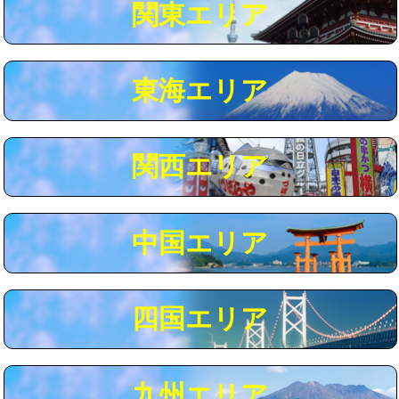
関東エリア
マス交換（深さ50㎝以上）
66,000円
コンクリート斫り（厚さ10㎝まで）
27,500円
東海エリア
コンクリート斫り（厚さ10㎝超え）
38,500円
モルタル補修（厚さ10㎝まで）
27,500円
モルタル補修（厚さ10㎝超え）
38,500円
関西エリア
追加人工
16,500円
廃棄・処分
現場見積
中国エリア
※給水管工事は20mmまでの価格です。
四国エリア
九州エリア