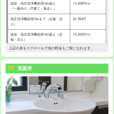
追加 高圧洗浄機使用/3m超え
+3,300円/ｍ
持込商品取付（混合水栓）
16,500円
マス交換（深さ50㎝以上）
66,000円
（一般向け（戸建て・集合））
持込商品取付（浄水器・分岐水栓）
16,500円
コンクリート斫り（厚さ10㎝まで）
27,500円
高圧洗浄機使用/3mまで（店舗・法
42,350円
人）
給水管工事※（ホール加工)
16,500円
コンクリート斫り（厚さ10㎝超え）
38,500円
追加 高圧洗浄機使用/3m超え（店
+5,500円/ｍ
給水管工事※（バンド止め)
3,300円
モルタル補修（厚さ10㎝まで）
27,500円
舗・法人）
給水管工事※（支持金具設置)
5,500円
モルタル補修（厚さ10㎝超え）
38,500円
上記の表をスクロールで他の料金もご覧になれます。
高度高圧洗浄換
現地調査
給水管工事※（保温材使用（バンド止
5,500円
洗面台設置
38,500円
トーラー作業
16,500円
め込み）)
洗面所
追加人工
16,500円
トーラー機使用/3mまで
33,000円
給水管工事※（土の掘削・埋め戻し作
11,000円
業)
廃棄・処分
現場見積
追加トーラー機使用/3m超え
+3,300円
給水管工事※（塩ビ管（VP・HI）使
33,000円
※給水管工事は20mmまでの価格です。
カメラ調査
33,000円
用/3ｍまで)
桝清掃
8,800円
給水管工事※（塩ビ管（VP・HI）使
+8,800円
用（追加）/3ｍ超え)
止水・漏水調査・防水処理・清掃・修
11,000円