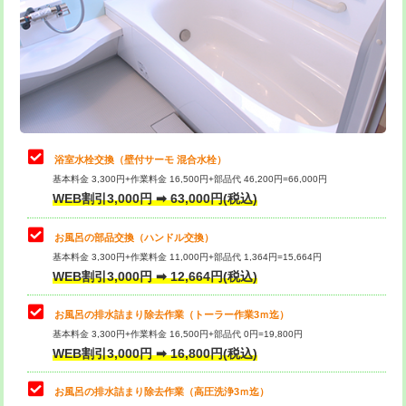
桝清掃
8,800円
止水・漏水調査・防水処理・清掃・修
11,000円
理・調整・分解・加工など（軽作業）
止水・漏水調査・防水処理・清掃・修
22,000円
理・調整・分解・加工など（中作業）
浴室水栓交換（壁付サーモ 混合水栓）
基本料金 3,300円+作業料金 16,500円+部品代 46,200円=66,000円
止水・漏水調査・防水処理・清掃・修
33,000円
WEB割引3,000円 ➡ 63,000円(税込)
理・調整・分解・加工など（重作業）
お風呂の部品交換（ハンドル交換）
トイレタンク脱着
16,500円
基本料金 3,300円+作業料金 11,000円+部品代 1,364円=15,664円
WEB割引3,000円 ➡ 12,664円(税込)
トイレ便器脱着
16,500円
タンクレストイレ脱着
33,000円
お風呂の排水詰まり除去作業（トーラー作業3ｍ迄）
基本料金 3,300円+作業料金 16,500円+部品代 0円=19,800円
小便器トイレ脱着
現地見積
WEB割引3,000円 ➡ 16,800円(税込)
その他部品の脱着
8,800円～
お風呂の排水詰まり除去作業（高圧洗浄3ｍ迄）