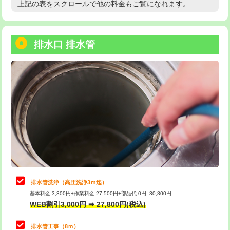
上記の表をスクロールで他の料金もご覧になれます。
高度高圧洗浄換
現地調査
用/3ｍまで)
トーラー作業
16,500円
給水管工事※（塩ビ管（VP・HI）使
+8,800円
用（追加）/3ｍ超え)
排水口 排水管
トーラー機使用/3mまで
33,000円
給水管工事※（ライニング鋼管・銅
44,000円
追加トーラー機使用/3m超え
+3,300円
管・ポリ管・HT管使用/3ｍまで)
カメラ調査
33,000円
給水管工事※（ライニング鋼管・銅
+8,800円
管・ポリ管・HT管使用/3ｍ超え)
桝清掃
8,800円
排水管工事（土の掘削・埋め戻し作
11,000円~
止水・漏水調査・防水処理・清掃・修
11,000円
業）
理・調整・分解・加工など（軽作業）
排水管工事（排水管工事/3ｍまで）
55,000円
止水・漏水調査・防水処理・清掃・修
22,000円
理・調整・分解・加工など（中作業）
排水管工事（追加 排水管工事/3ｍ超
+11,000円
排水管洗浄（高圧洗浄3ｍ迄）
え）
基本料金 3,300円+作業料金 27,500円+部品代 0円=30,800円
止水・漏水調査・防水処理・清掃・修
33,000円
WEB割引3,000円 ➡ 27,800円(税込)
理・調整・分解・加工など（重作業）
マス交換（土の掘削・埋め戻し作業）
11,000円~
排水管工事（8ｍ）
その他部品の脱着
8,800円～
マス交換（深さ50㎝未満）
55,000円