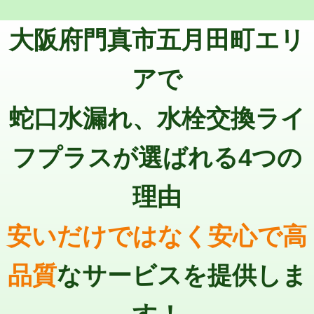
トーラー機使用/3mまで
33,000円
マス交換（深さ50㎝以上）
66,000円
大阪府門真市五月田町エリ
追加トーラー機使用/3m超え
+3,300円
コンクリート斫り（厚さ10㎝まで）
27,500円
カメラ調査
33,000円
アで
コンクリート斫り（厚さ10㎝超え）
38,500円
桝清掃
8,800円
蛇口水漏れ、水栓交換ライ
モルタル補修（厚さ10㎝まで）
27,500円
止水・漏水調査・防水処理・清掃・修
11,000円
理・調整・分解・加工など（軽作業）
モルタル補修（厚さ10㎝超え）
38,500円
フプラスが選ばれる4つの
止水・漏水調査・防水処理・清掃・修
22,000円
追加人工
16,500円
理・調整・分解・加工など（中作業）
理由
廃棄・処分
現場見積
止水・漏水調査・防水処理・清掃・修
33,000円
理・調整・分解・加工など（重作業）
安いだけではなく安心で高
その他部品の脱着
8,800円～
品質
なサービスを提供しま
交換・取付（タンク）
22,000円+材料費
交換・取付(単水栓（壁付・デッキ
13,200円+材料費