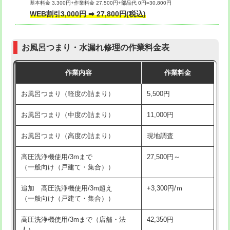
基本料金 3,300円+作業料金 27,500円+部品代 0円=30,800円
交換・取付（タンク）
22,000円+材料費
WEB割引3,000円 ➡ 27,800円(税込)
交換・取付（便器）
22,000円+材料費
お風呂つまり・水漏れ修理の作業料金表
交換・取付（普通便座）
11,000円+材料費
作業内容
作業料金
交換・取付（温水洗浄便座）
16,500円+材料費
お風呂つまり（軽度の詰まり）
5,500円
交換・取付(単水栓（壁付・デッキ
13,200円+材料費
式）)
お風呂つまり（中度の詰まり）
11,000円
交換・取付(混合水栓（壁付・デッキ
16,500円+材料費
お風呂つまり（高度の詰まり）
現地調査
式・ワンホール）)
高圧洗浄機使用/3mまで
27,500円～
交換・取付(排水栓・排水トラップ
22,000円+材料費
（一般向け（戸建て・集合））
（P/S/ポップアップ））
追加 高圧洗浄機使用/3m超え
+3,300円/ｍ
交換・取付（その他部品）
11,000円+材料費
（一般向け（戸建て・集合））
持込商品取付（単水栓）
13,200円
高圧洗浄機使用/3mまで（店舗・法
42,350円
人）