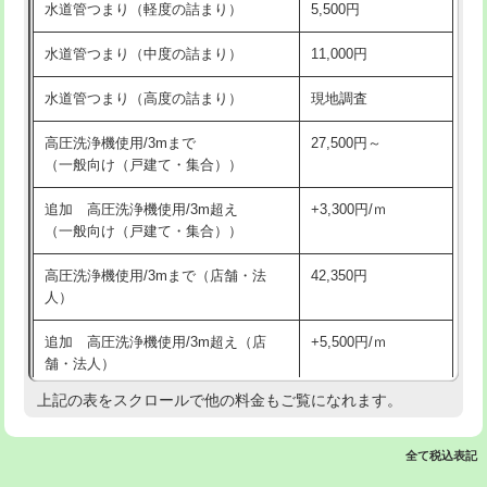
水道管つまり（軽度の詰まり）
5,500円
交換・取付(排水栓・排水トラップ
22,000円+材料費
洗面台設置
38,500円
（P/S/ポップアップ））
水道管つまり（中度の詰まり）
11,000円
化粧台設置
22,000円
交換・取付（その他部品）
11,000円+材料費
水道管つまり（高度の詰まり）
現地調査
追加人工
16,500円
持込商品取付（単水栓）
13,200円
高圧洗浄機使用/3mまで
27,500円～
廃棄・処分
現場見積
（一般向け（戸建て・集合））
持込商品取付（混合水栓）
16,500円
※給水管工事は20mmまでの価格です。
追加 高圧洗浄機使用/3m超え
+3,300円/ｍ
持込商品取付（浄水器・分岐水栓）
16,500円
（一般向け（戸建て・集合））
排水管工事（土の掘削・埋め戻し作
11,000円~
高圧洗浄機使用/3mまで（店舗・法
42,350円
業）
人）
排水管工事（排水管工事/3ｍまで）
55,000円
追加 高圧洗浄機使用/3m超え（店
+5,500円/ｍ
舗・法人）
排水管工事（追加 排水管工事/3ｍ超
+11,000円
え）
上記の表をスクロールで他の料金もご覧になれます。
高度高圧洗浄換
現地調査
マス交換（土の掘削・埋め戻し作業）
11,000円~
トーラー作業
16,500円
全て税込表記
マス交換（深さ50㎝未満）
55,000円