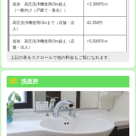
追加 高圧洗浄機使用/3m超え
+3,300円/ｍ
持込商品取付（混合水栓）
16,500円
マス交換（深さ50㎝以上）
66,000円
（一般向け（戸建て・集合））
持込商品取付（浄水器・分岐水栓）
16,500円
コンクリート斫り（厚さ10㎝まで）
27,500円
高圧洗浄機使用/3mまで（店舗・法
42,350円
人）
給水管工事※（ホール加工)
16,500円
コンクリート斫り（厚さ10㎝超え）
38,500円
追加 高圧洗浄機使用/3m超え（店
+5,500円/ｍ
給水管工事※（バンド止め)
3,300円
モルタル補修（厚さ10㎝まで）
27,500円
舗・法人）
給水管工事※（支持金具設置)
5,500円
モルタル補修（厚さ10㎝超え）
38,500円
上記の表をスクロールで他の料金もご覧になれます。
高度高圧洗浄換
現地調査
給水管工事※（保温材使用（バンド止
5,500円
洗面台設置
38,500円
トーラー作業
16,500円
め込み）)
洗面所
追加人工
16,500円
トーラー機使用/3mまで
33,000円
給水管工事※（土の掘削・埋め戻し作
11,000円
業)
廃棄・処分
現場見積
追加トーラー機使用/3m超え
+3,300円
給水管工事※（塩ビ管（VP・HI）使
33,000円
※給水管工事は20mmまでの価格です。
カメラ調査
33,000円
用/3ｍまで)
桝清掃
8,800円
給水管工事※（塩ビ管（VP・HI）使
+8,800円
用（追加）/3ｍ超え)
止水・漏水調査・防水処理・清掃・修
11,000円