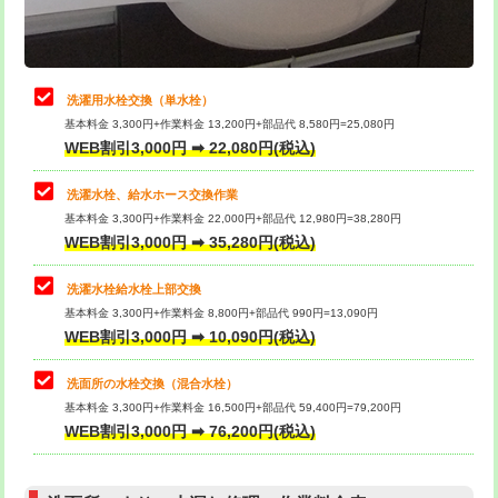
理・調整・分解・加工など（軽作業）
給水管工事※（ライニング鋼管・銅
44,000円
管・ポリ管・HT管使用/3ｍまで)
止水・漏水調査・防水処理・清掃・修
22,000円
理・調整・分解・加工など（中作業）
給水管工事※（ライニング鋼管・銅
+8,800円
洗濯用水栓交換（単水栓）
管・ポリ管・HT管使用/3ｍ超え)
基本料金 3,300円+作業料金 13,200円+部品代 8,580円=25,080円
止水・漏水調査・防水処理・清掃・修
33,000円
WEB割引3,000円 ➡ 22,080円(税込)
理・調整・分解・加工など（重作業）
排水管工事（土の掘削・埋め戻し作
11,000円~
業）
洗濯水栓、給水ホース交換作業
キッチンタンク脱着
16,500円
基本料金 3,300円+作業料金 22,000円+部品代 12,980円=38,280円
排水管工事（排水管工事/3ｍまで）
55,000円
WEB割引3,000円 ➡ 35,280円(税込)
その他部品の脱着
8,800円～
排水管工事（追加 排水管工事/3ｍ超
+11,000円
交換・取付（タンク）
22,000円+材料費
洗濯水栓給水栓上部交換
え）
基本料金 3,300円+作業料金 8,800円+部品代 990円=13,090円
交換・取付(単水栓（壁付・デッキ
13,200円+材料費
WEB割引3,000円 ➡ 10,090円(税込)
マス交換（土の掘削・埋め戻し作業）
11,000円~
式）)
洗面所の水栓交換（混合水栓）
マス交換（深さ50㎝未満）
55,000円
交換・取付(混合水栓（壁付・デッキ
16,500円+材料費
基本料金 3,300円+作業料金 16,500円+部品代 59,400円=79,200円
式・ワンホール）)
WEB割引3,000円 ➡ 76,200円(税込)
マス交換（深さ50㎝以上）
66,000円
交換・取付(排水栓・排水トラップ
22,000円+材料費
コンクリート斫り（厚さ10㎝まで）
27,500円
（P/S/ポップアップ））