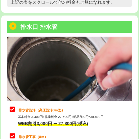
上記の表をスクロールで他の料金もご覧になれます。
高度高圧洗浄換
現地調査
用/3ｍまで)
トーラー作業
16,500円
給水管工事※（塩ビ管（VP・HI）使
+8,800円
用（追加）/3ｍ超え)
排水口 排水管
トーラー機使用/3mまで
33,000円
給水管工事※（ライニング鋼管・銅
44,000円
追加トーラー機使用/3m超え
+3,300円
管・ポリ管・HT管使用/3ｍまで)
カメラ調査
33,000円
給水管工事※（ライニング鋼管・銅
+8,800円
管・ポリ管・HT管使用/3ｍ超え)
桝清掃
8,800円
排水管工事（土の掘削・埋め戻し作
11,000円~
止水・漏水調査・防水処理・清掃・修
11,000円
業）
理・調整・分解・加工など（軽作業）
排水管工事（排水管工事/3ｍまで）
55,000円
止水・漏水調査・防水処理・清掃・修
22,000円
理・調整・分解・加工など（中作業）
排水管工事（追加 排水管工事/3ｍ超
+11,000円
排水管洗浄（高圧洗浄3ｍ迄）
え）
基本料金 3,300円+作業料金 27,500円+部品代 0円=30,800円
止水・漏水調査・防水処理・清掃・修
33,000円
WEB割引3,000円 ➡ 27,800円(税込)
理・調整・分解・加工など（重作業）
マス交換（土の掘削・埋め戻し作業）
11,000円~
排水管工事（8ｍ）
その他部品の脱着
8,800円～
マス交換（深さ50㎝未満）
55,000円