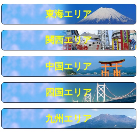
マス交換（深さ50㎝以上）
66,000円
東海エリア
コンクリート斫り（厚さ10㎝まで）
27,500円
コンクリート斫り（厚さ10㎝超え）
38,500円
関西エリア
モルタル補修（厚さ10㎝まで）
27,500円
モルタル補修（厚さ10㎝超え）
38,500円
中国エリア
追加人工
16,500円
廃棄・処分
現場見積
四国エリア
※給水管工事は20mmまでの価格です。
九州エリア