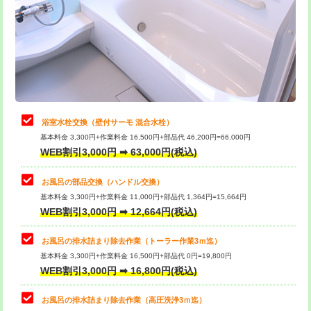
桝清掃
8,800円
止水・漏水調査・防水処理・清掃・修
11,000円
理・調整・分解・加工など（軽作業）
止水・漏水調査・防水処理・清掃・修
22,000円
理・調整・分解・加工など（中作業）
浴室水栓交換（壁付サーモ 混合水栓）
基本料金 3,300円+作業料金 16,500円+部品代 46,200円=66,000円
止水・漏水調査・防水処理・清掃・修
33,000円
WEB割引3,000円 ➡ 63,000円(税込)
理・調整・分解・加工など（重作業）
お風呂の部品交換（ハンドル交換）
トイレタンク脱着
16,500円
基本料金 3,300円+作業料金 11,000円+部品代 1,364円=15,664円
WEB割引3,000円 ➡ 12,664円(税込)
トイレ便器脱着
16,500円
タンクレストイレ脱着
33,000円
お風呂の排水詰まり除去作業（トーラー作業3ｍ迄）
基本料金 3,300円+作業料金 16,500円+部品代 0円=19,800円
小便器トイレ脱着
現地見積
WEB割引3,000円 ➡ 16,800円(税込)
その他部品の脱着
8,800円～
お風呂の排水詰まり除去作業（高圧洗浄3ｍ迄）