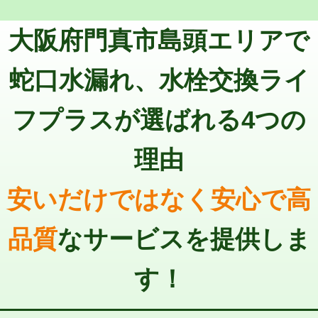
トーラー機使用/3mまで
33,000円
マス交換（深さ50㎝以上）
66,000円
大阪府門真市島頭エリアで
追加トーラー機使用/3m超え
+3,300円
コンクリート斫り（厚さ10㎝まで）
27,500円
カメラ調査
33,000円
蛇口水漏れ、水栓交換ライ
コンクリート斫り（厚さ10㎝超え）
38,500円
桝清掃
8,800円
フプラスが選ばれる4つの
モルタル補修（厚さ10㎝まで）
27,500円
止水・漏水調査・防水処理・清掃・修
11,000円
理・調整・分解・加工など（軽作業）
モルタル補修（厚さ10㎝超え）
38,500円
理由
止水・漏水調査・防水処理・清掃・修
22,000円
追加人工
16,500円
理・調整・分解・加工など（中作業）
安いだけではなく安心で高
廃棄・処分
現場見積
止水・漏水調査・防水処理・清掃・修
33,000円
理・調整・分解・加工など（重作業）
品質
なサービスを提供しま
その他部品の脱着
8,800円～
す！
交換・取付（タンク）
22,000円+材料費
交換・取付(単水栓（壁付・デッキ
13,200円+材料費