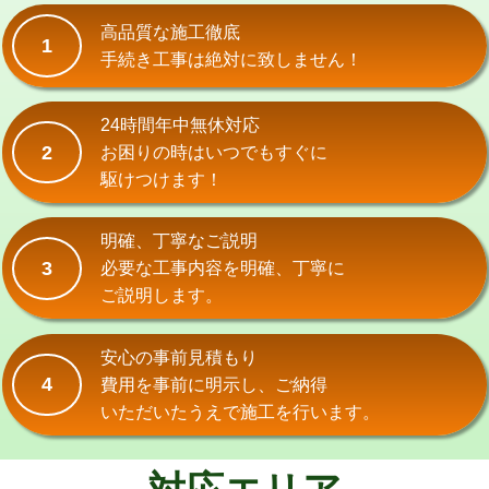
式）)
高品質な施工徹底
1
交換・取付(混合水栓（壁付・デッキ
16,500円+材料費
手続き工事は絶対に致しません！
式・ワンホール）)
交換・取付(排水栓・排水トラップ
22,000円+材料費
24時間年中無休対応
（P/S/ポップアップ））
2
お困りの時はいつでもすぐに
駆けつけます！
交換・取付（その他部品）
11,000円+材料費
持込商品取付（単水栓）
13,200円
明確、丁寧なご説明
3
必要な工事内容を明確、丁寧に
持込商品取付（混合水栓）
16,500円
ご説明します。
持込商品取付（浄水器・分岐水栓）
16,500円
安心の事前見積もり
給水管工事※（ホール加工)
16,500円
4
費用を事前に明示し、ご納得
いただいたうえで施工を行います。
給水管工事※（バンド止め)
3,300円
給水管工事※（支持金具設置)
5,500円