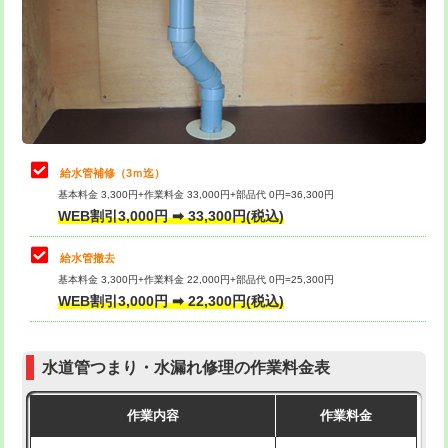
排水管工事（土の掘削・埋め戻し作
11,000円~
桝清掃
8,800円
業）
止水・漏水調査・防水処理・清掃・修
11,000円
排水管工事（排水管工事/3ｍまで）
55,000円
理・調整・分解・加工など（軽作業）
排水管工事（追加 排水管工事/3ｍ超
+11,000円
止水・漏水調査・防水処理・清掃・修
22,000円
え）
理・調整・分解・加工など（中作業）
給水管補修（3ｍ迄）
マス交換（土の掘削・埋め戻し作業）
11,000円~
基本料金 3,300円+作業料金 33,000円+部品代 0円=36,300円
止水・漏水調査・防水処理・清掃・修
33,000円
WEB割引3,000円 ➡ 33,300円(税込)
理・調整・分解・加工など（重作業）
マス交換（深さ50㎝未満）
55,000円
給水管撤去
その他部品の脱着
8,800円～
マス交換（深さ50㎝以上）
66,000円
基本料金 3,300円+作業料金 22,000円+部品代 0円=25,300円
WEB割引3,000円 ➡ 22,300円(税込)
交換・取付（タンク）
22,000円+材料費
コンクリート斫り（厚さ10㎝まで）
27,500円
交換・取付(単水栓（壁付・デッキ
13,200円+材料費
コンクリート斫り（厚さ10㎝超え）
38,500円
式）)
水道管つまり・水漏れ修理の作業料金表
モルタル補修（厚さ10㎝まで）
27,500円
交換・取付(混合水栓（壁付・デッキ
16,500円+材料費
作業内容
作業料金
式・ワンホール）)
モルタル補修（厚さ10㎝超え）
38,500円