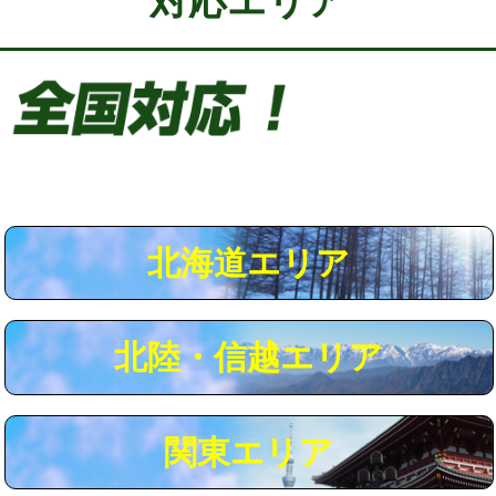
対応エリア
給水管工事※（保温材使用（バンド止
5,500円
め込み）)
給水管工事※（土の掘削・埋め戻し作
11,000円
業)
給水管工事※（塩ビ管（VP・HI）使
33,000円
用/3ｍまで)
給水管工事※（塩ビ管（VP・HI）使
+8,800円
用（追加）/3ｍ超え)
北海道エリア
給水管工事※（ライニング鋼管・銅
44,000円
管・ポリ管・HT管使用/3ｍまで)
北陸・信越エリア
給水管工事※（ライニング鋼管・銅
+8,800円
管・ポリ管・HT管使用/3ｍ超え)
マス交換（土の掘削・埋め戻し作業）
11,000円~
関東エリア
マス交換（深さ50㎝未満）
55,000円