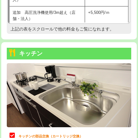
持込商品取付（混合水栓）
16,500円
追加 高圧洗浄機使用/3m超え（店
+5,500円/ｍ
持込商品取付（浄水器・分岐水栓）
16,500円
舗・法人）
持込商品取付（温水洗浄便座）
22,000円
上記の表をスクロールで他の料金もご覧になれます。
高度高圧洗浄換
現地調査
持込商品取付（普通便座⇔温水洗浄便
22,000円
トーラー作業
16,500円
座）
キッチン
トーラー機使用/3mまで
33,000円
給水管工事※（ホール加工)
16,500円
追加トーラー機使用/3m超え
+3,300円
給水管工事※（バンド止め)
3,300円
カメラ調査
33,000円
給水管工事※（支持金具設置)
5,500円
桝清掃
8,800円
給水管工事※（保温材使用（バンド止
5,500円
め込み）)
止水・漏水調査・防水処理・清掃・修
11,000円
理・調整・分解・加工など（軽作業）
給水管工事※（土の掘削・埋め戻し作
11,000円
業)
止水・漏水調査・防水処理・清掃・修
22,000円
理・調整・分解・加工など（中作業）
給水管工事※（塩ビ管（VP・HI）使
33,000円
キッチンの部品交換（カートリッジ交換）