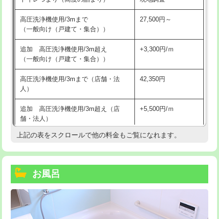
高圧洗浄機使用/3mまで
27,500円～
（一般向け（戸建て・集合））
追加 高圧洗浄機使用/3m超え
+3,300円/ｍ
（一般向け（戸建て・集合））
高圧洗浄機使用/3mまで（店舗・法
42,350円
人）
追加 高圧洗浄機使用/3m超え（店
+5,500円/ｍ
舗・法人）
上記の表をスクロールで他の料金もご覧になれます。
高度高圧洗浄換
現地調査
トーラー作業
16,500円
お風呂
トーラー機使用/3mまで
33,000円
追加トーラー機使用/3m超え
+3,300円
カメラ調査
33,000円