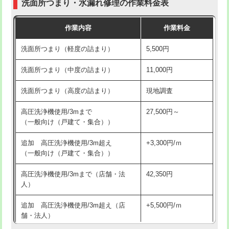
洗面所つまり・水漏れ修理の作業料金表
コンクリート斫り（厚さ10㎝超え）
38,500円
交換・取付（その他部品）
11,000円+材料費
作業内容
作業料金
モルタル補修（厚さ10㎝まで）
27,500円
持込商品取付（単水栓）
13,200円
洗面所つまり（軽度の詰まり）
5,500円
モルタル補修（厚さ10㎝超え）
38,500円
持込商品取付（混合水栓）
16,500円
洗面所つまり（中度の詰まり）
11,000円
洗面台設置
38,500円
持込商品取付（浄水器・分岐水栓）
16,500円
洗面所つまり（高度の詰まり）
現地調査
バスタブ設置
現場見積
給水管工事※（ホール加工)
16,500円
高圧洗浄機使用/3mまで
27,500円～
追加人工
16,500円
（一般向け（戸建て・集合））
給水管工事※（バンド止め)
3,300円
廃棄・処分
現場見積
追加 高圧洗浄機使用/3m超え
+3,300円/ｍ
給水管工事※（支持金具設置)
5,500円
（一般向け（戸建て・集合））
※給水管工事は20mmまでの価格です。
給水管工事※（保温材使用（バンド止
5,500円
高圧洗浄機使用/3mまで（店舗・法
42,350円
め込み）)
人）
給水管工事※（土の掘削・埋め戻し作
11,000円
追加 高圧洗浄機使用/3m超え（店
+5,500円/ｍ
業)
舗・法人）
給水管工事※（塩ビ管（VP・HI）使
33,000円