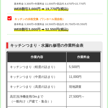
用/3ｍまで)
基本料金 3,300円+作業料金 11,000円+部品代 8,470円=22,770円
止水・漏水調査・防水処理・清掃・修
33,000円
WEB割引3,000円 ➡ 19,770円(税込)
理・調整・分解・加工など（重作業）
給水管工事※（塩ビ管（VP・HI）使
+8,800円
用（追加）/3ｍ超え)
キッチンの水栓交換（ワンホール混合栓）
お風呂タンク脱着
16,500円
基本料金 3,300円+作業料金 16,500円+部品代 35,750円=55,550円
給水管工事※（ライニング鋼管・銅
44,000円
WEB割引3,000円 ➡ 52,550円(税込)
その他部品の脱着
8,800円～
管・ポリ管・HT管使用/3ｍまで)
交換・取付（タンク）
22,000円+材料費
給水管工事※（ライニング鋼管・銅
+8,800円
管・ポリ管・HT管使用/3ｍ超え)
キッチンつまり・水漏れ修理の作業料金表
交換・取付(単水栓（壁付・デッキ
13,200円+材料費
式）)
排水管工事（土の掘削・埋め戻し作
11,000円~
作業内容
作業料金
業）
交換・取付(混合水栓（壁付・デッキ
16,500円+材料費
キッチンつまり（軽度の詰まり）
5,500円
式・ワンホール）)
排水管工事（排水管工事/3ｍまで）
55,000円
キッチンつまり（中度の詰まり）
11,000円
交換・取付(排水栓・排水トラップ
22,000円+材料費
排水管工事（追加 排水管工事/3ｍ超
+11,000円
（P/S/ポップアップ））
え）
キッチンつまり（高度の詰まり）
現地調査
交換・取付（その他部品）
11,000円+材料費
マス交換（土の掘削・埋め戻し作業）
11,000円~
高圧洗浄機使用/3mまで
27,500円～
（一般向け（戸建て・集合））
持込商品取付（単水栓）
13,200円
マス交換（深さ50㎝未満）
55,000円