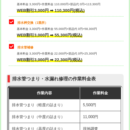
基本料金 3,300円+作業料金 110,000円+部品代 0円=113,300円
WEB割引3,000円 ➡ 110,300円(税込)
交換・取付（タンク）
22,000円+材料費
マス交換（深さ50㎝以上）
66,000円
交換・取付(単水栓（壁付・デッキ
13,200円+材料費
コンクリート斫り（厚さ10㎝まで）
27,500円
排水桝交換（1箇所）
式）)
基本料金 3,300円+作業料金 55,000円+部品代 0円=58,300円
コンクリート斫り（厚さ10㎝超え）
38,500円
WEB割引3,000円 ➡ 55,300円(税込)
交換・取付(混合水栓（壁付・デッキ
16,500円+材料費
式・ワンホール）)
モルタル補修（厚さ10㎝まで）
27,500円
排水管補修
基本料金 3,300円+作業料金 22,000円+部品代 0円=25,300円
交換・取付(排水栓・排水トラップ
22,000円+材料費
モルタル補修（厚さ10㎝超え）
38,500円
WEB割引3,000円 ➡ 22,300円(税込)
（P/S/ポップアップ））
台所シンク・作業台設置
現場見積
交換・取付（その他部品）
11,000円+材料費
排水管つまり・水漏れ修理の作業料金表
追加人工
16,500円
持込商品取付（単水栓）
13,200円
作業内容
作業料金
廃棄・処分
現場見積
持込商品取付（混合水栓）
16,500円
排水管つまり（軽度の詰まり）
5,500円
※給水管工事は20mmまでの価格です。
持込商品取付（浄水器・分岐水栓）
16,500円
排水管つまり（中度の詰まり）
11,000円
給水管工事※（ホール加工)
16,500円
排水管つまり（高度の詰まり）
現地調査