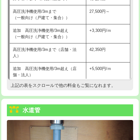
給水管工事※（バンド止め)
3,300円
高圧洗浄機使用/3mまで
27,500円～
（一般向け（戸建て・集合））
給水管工事※（支持金具設置)
5,500円
追加 高圧洗浄機使用/3m超え
+3,300円/ｍ
給水管工事※（保温材使用（バンド止
5,500円
（一般向け（戸建て・集合））
め込み）)
高圧洗浄機使用/3mまで（店舗・法
42,350円
給水管工事※（土の掘削・埋め戻し作
11,000円
人）
業)
追加 高圧洗浄機使用/3m超え（店
+5,500円/ｍ
給水管工事※（塩ビ管（VP・HI）使
33,000円
舗・法人）
用/3ｍまで)
上記の表をスクロールで他の料金もご覧になれます。
高度高圧洗浄換
現地調査
給水管工事※（塩ビ管（VP・HI）使
+8,800円
用（追加）/3ｍ超え)
トーラー作業
16,500円
給水管工事※（ライニング鋼管・銅
44,000円
水道管
トーラー機使用/3mまで
33,000円
管・ポリ管・HT管使用/3ｍまで)
追加トーラー機使用/3m超え
+3,300円
給水管工事※（ライニング鋼管・銅
+8,800円
管・ポリ管・HT管使用/3ｍ超え)
カメラ調査
33,000円