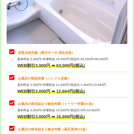
桝清掃
8,800円
止水・漏水調査・防水処理・清掃・修
11,000円
理・調整・分解・加工など（軽作業）
止水・漏水調査・防水処理・清掃・修
22,000円
理・調整・分解・加工など（中作業）
浴室水栓交換（壁付サーモ 混合水栓）
基本料金 3,300円+作業料金 16,500円+部品代 46,200円=66,000円
止水・漏水調査・防水処理・清掃・修
33,000円
WEB割引3,000円 ➡ 63,000円(税込)
理・調整・分解・加工など（重作業）
お風呂の部品交換（ハンドル交換）
トイレタンク脱着
16,500円
基本料金 3,300円+作業料金 11,000円+部品代 1,364円=15,664円
WEB割引3,000円 ➡ 12,664円(税込)
トイレ便器脱着
16,500円
タンクレストイレ脱着
33,000円
お風呂の排水詰まり除去作業（トーラー作業3ｍ迄）
基本料金 3,300円+作業料金 16,500円+部品代 0円=19,800円
小便器トイレ脱着
現地見積
WEB割引3,000円 ➡ 16,800円(税込)
その他部品の脱着
8,800円～
お風呂の排水詰まり除去作業（高圧洗浄3ｍ迄）