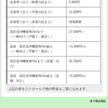
水道管つまり（軽度の詰まり）
5,500円
交換・取付(排水栓・排水トラップ
22,000円+材料費
洗面台設置
38,500円
（P/S/ポップアップ））
水道管つまり（中度の詰まり）
11,000円
化粧台設置
22,000円
交換・取付（その他部品）
11,000円+材料費
水道管つまり（高度の詰まり）
現地調査
追加人工
16,500円
持込商品取付（単水栓）
13,200円
高圧洗浄機使用/3mまで
27,500円～
廃棄・処分
現場見積
（一般向け（戸建て・集合））
持込商品取付（混合水栓）
16,500円
※給水管工事は20mmまでの価格です。
追加 高圧洗浄機使用/3m超え
+3,300円/ｍ
持込商品取付（浄水器・分岐水栓）
16,500円
（一般向け（戸建て・集合））
排水管工事（土の掘削・埋め戻し作
11,000円~
高圧洗浄機使用/3mまで（店舗・法
42,350円
業）
人）
排水管工事（排水管工事/3ｍまで）
55,000円
追加 高圧洗浄機使用/3m超え（店
+5,500円/ｍ
舗・法人）
排水管工事（追加 排水管工事/3ｍ超
+11,000円
え）
上記の表をスクロールで他の料金もご覧になれます。
高度高圧洗浄換
現地調査
マス交換（土の掘削・埋め戻し作業）
11,000円~
トーラー作業
16,500円
全て税込表記
マス交換（深さ50㎝未満）
55,000円