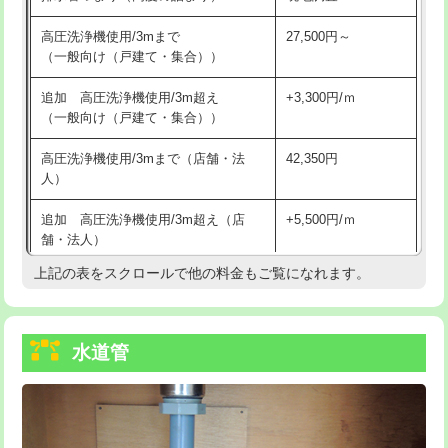
給水管工事※（バンド止め)
3,300円
高圧洗浄機使用/3mまで
27,500円～
（一般向け（戸建て・集合））
給水管工事※（支持金具設置)
5,500円
追加 高圧洗浄機使用/3m超え
+3,300円/ｍ
給水管工事※（保温材使用（バンド止
5,500円
（一般向け（戸建て・集合））
め込み）)
高圧洗浄機使用/3mまで（店舗・法
42,350円
給水管工事※（土の掘削・埋め戻し作
11,000円
人）
業)
追加 高圧洗浄機使用/3m超え（店
+5,500円/ｍ
給水管工事※（塩ビ管（VP・HI）使
33,000円
舗・法人）
用/3ｍまで)
上記の表をスクロールで他の料金もご覧になれます。
高度高圧洗浄換
現地調査
給水管工事※（塩ビ管（VP・HI）使
+8,800円
用（追加）/3ｍ超え)
トーラー作業
16,500円
給水管工事※（ライニング鋼管・銅
44,000円
水道管
トーラー機使用/3mまで
33,000円
管・ポリ管・HT管使用/3ｍまで)
追加トーラー機使用/3m超え
+3,300円
給水管工事※（ライニング鋼管・銅
+8,800円
管・ポリ管・HT管使用/3ｍ超え)
カメラ調査
33,000円