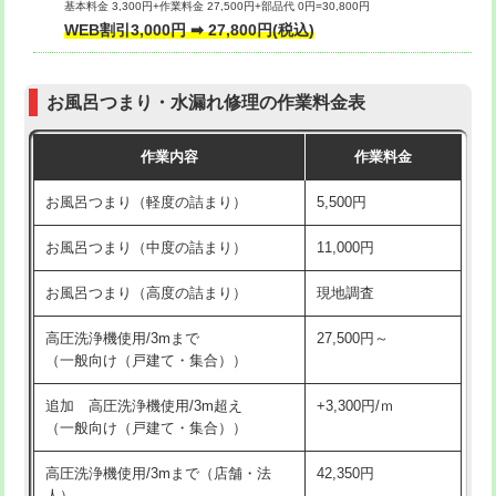
基本料金 3,300円+作業料金 27,500円+部品代 0円=30,800円
交換・取付（タンク）
22,000円+材料費
WEB割引3,000円 ➡ 27,800円(税込)
交換・取付（便器）
22,000円+材料費
お風呂つまり・水漏れ修理の作業料金表
交換・取付（普通便座）
11,000円+材料費
作業内容
作業料金
交換・取付（温水洗浄便座）
16,500円+材料費
お風呂つまり（軽度の詰まり）
5,500円
交換・取付(単水栓（壁付・デッキ
13,200円+材料費
式）)
お風呂つまり（中度の詰まり）
11,000円
交換・取付(混合水栓（壁付・デッキ
16,500円+材料費
お風呂つまり（高度の詰まり）
現地調査
式・ワンホール）)
高圧洗浄機使用/3mまで
27,500円～
交換・取付(排水栓・排水トラップ
22,000円+材料費
（一般向け（戸建て・集合））
（P/S/ポップアップ））
追加 高圧洗浄機使用/3m超え
+3,300円/ｍ
交換・取付（その他部品）
11,000円+材料費
（一般向け（戸建て・集合））
持込商品取付（単水栓）
13,200円
高圧洗浄機使用/3mまで（店舗・法
42,350円
人）