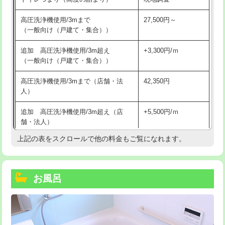
高圧洗浄機使用/3mまで
27,500円～
（一般向け（戸建て・集合））
追加 高圧洗浄機使用/3m超え
+3,300円/ｍ
（一般向け（戸建て・集合））
高圧洗浄機使用/3mまで（店舗・法
42,350円
人）
追加 高圧洗浄機使用/3m超え（店
+5,500円/ｍ
舗・法人）
上記の表をスクロールで他の料金もご覧になれます。
高度高圧洗浄換
現地調査
トーラー作業
16,500円
お風呂
トーラー機使用/3mまで
33,000円
追加トーラー機使用/3m超え
+3,300円
カメラ調査
33,000円