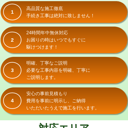
式）)
高品質な施工徹底
1
交換・取付(混合水栓（壁付・デッキ
16,500円+材料費
手続き工事は絶対に致しません！
式・ワンホール）)
交換・取付(排水栓・排水トラップ
22,000円+材料費
24時間年中無休対応
（P/S/ポップアップ））
2
お困りの時はいつでもすぐに
駆けつけます！
交換・取付（その他部品）
11,000円+材料費
持込商品取付（単水栓）
13,200円
明確、丁寧なご説明
3
必要な工事内容を明確、丁寧に
持込商品取付（混合水栓）
16,500円
ご説明します。
持込商品取付（浄水器・分岐水栓）
16,500円
安心の事前見積もり
給水管工事※（ホール加工)
16,500円
4
費用を事前に明示し、ご納得
いただいたうえで施工を行います。
給水管工事※（バンド止め)
3,300円
給水管工事※（支持金具設置)
5,500円