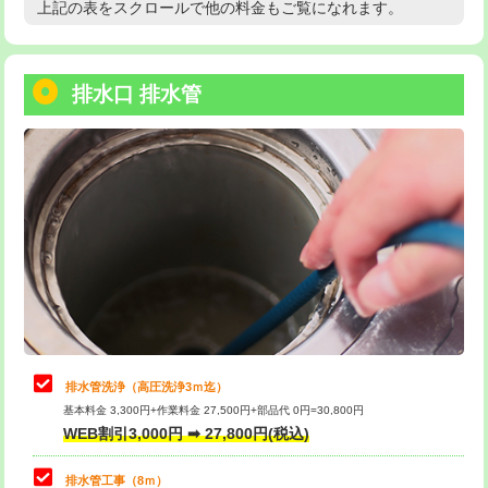
上記の表をスクロールで他の料金もご覧になれます。
高度高圧洗浄換
現地調査
用/3ｍまで)
トーラー作業
16,500円
給水管工事※（塩ビ管（VP・HI）使
+8,800円
用（追加）/3ｍ超え)
排水口 排水管
トーラー機使用/3mまで
33,000円
給水管工事※（ライニング鋼管・銅
44,000円
追加トーラー機使用/3m超え
+3,300円
管・ポリ管・HT管使用/3ｍまで)
カメラ調査
33,000円
給水管工事※（ライニング鋼管・銅
+8,800円
管・ポリ管・HT管使用/3ｍ超え)
桝清掃
8,800円
排水管工事（土の掘削・埋め戻し作
11,000円~
止水・漏水調査・防水処理・清掃・修
11,000円
業）
理・調整・分解・加工など（軽作業）
排水管工事（排水管工事/3ｍまで）
55,000円
止水・漏水調査・防水処理・清掃・修
22,000円
理・調整・分解・加工など（中作業）
排水管工事（追加 排水管工事/3ｍ超
+11,000円
排水管洗浄（高圧洗浄3ｍ迄）
え）
基本料金 3,300円+作業料金 27,500円+部品代 0円=30,800円
止水・漏水調査・防水処理・清掃・修
33,000円
WEB割引3,000円 ➡ 27,800円(税込)
理・調整・分解・加工など（重作業）
マス交換（土の掘削・埋め戻し作業）
11,000円~
排水管工事（8ｍ）
その他部品の脱着
8,800円～
マス交換（深さ50㎝未満）
55,000円