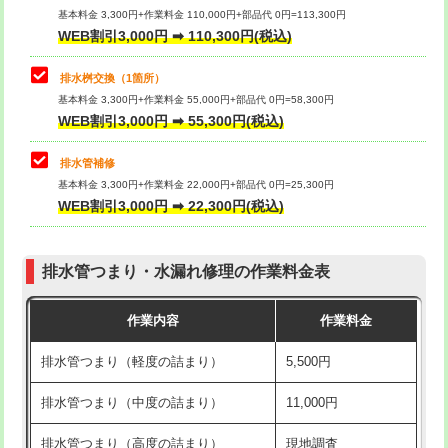
基本料金 3,300円+作業料金 110,000円+部品代 0円=113,300円
WEB割引3,000円 ➡ 110,300円(税込)
交換・取付（タンク）
22,000円+材料費
マス交換（深さ50㎝以上）
66,000円
交換・取付(単水栓（壁付・デッキ
13,200円+材料費
コンクリート斫り（厚さ10㎝まで）
27,500円
排水桝交換（1箇所）
式）)
基本料金 3,300円+作業料金 55,000円+部品代 0円=58,300円
コンクリート斫り（厚さ10㎝超え）
38,500円
WEB割引3,000円 ➡ 55,300円(税込)
交換・取付(混合水栓（壁付・デッキ
16,500円+材料費
式・ワンホール）)
モルタル補修（厚さ10㎝まで）
27,500円
排水管補修
基本料金 3,300円+作業料金 22,000円+部品代 0円=25,300円
交換・取付(排水栓・排水トラップ
22,000円+材料費
モルタル補修（厚さ10㎝超え）
38,500円
WEB割引3,000円 ➡ 22,300円(税込)
（P/S/ポップアップ））
台所シンク・作業台設置
現場見積
交換・取付（その他部品）
11,000円+材料費
排水管つまり・水漏れ修理の作業料金表
追加人工
16,500円
持込商品取付（単水栓）
13,200円
作業内容
作業料金
廃棄・処分
現場見積
持込商品取付（混合水栓）
16,500円
排水管つまり（軽度の詰まり）
5,500円
※給水管工事は20mmまでの価格です。
持込商品取付（浄水器・分岐水栓）
16,500円
排水管つまり（中度の詰まり）
11,000円
給水管工事※（ホール加工)
16,500円
排水管つまり（高度の詰まり）
現地調査