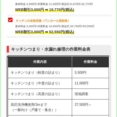
用/3ｍまで)
基本料金 3,300円+作業料金 11,000円+部品代 8,470円=22,770円
止水・漏水調査・防水処理・清掃・修
33,000円
WEB割引3,000円 ➡ 19,770円(税込)
理・調整・分解・加工など（重作業）
給水管工事※（塩ビ管（VP・HI）使
+8,800円
用（追加）/3ｍ超え)
キッチンの水栓交換（ワンホール混合栓）
お風呂タンク脱着
16,500円
基本料金 3,300円+作業料金 16,500円+部品代 35,750円=55,550円
給水管工事※（ライニング鋼管・銅
44,000円
WEB割引3,000円 ➡ 52,550円(税込)
その他部品の脱着
8,800円～
管・ポリ管・HT管使用/3ｍまで)
交換・取付（タンク）
22,000円+材料費
給水管工事※（ライニング鋼管・銅
+8,800円
管・ポリ管・HT管使用/3ｍ超え)
キッチンつまり・水漏れ修理の作業料金表
交換・取付(単水栓（壁付・デッキ
13,200円+材料費
式）)
排水管工事（土の掘削・埋め戻し作
11,000円~
作業内容
作業料金
業）
交換・取付(混合水栓（壁付・デッキ
16,500円+材料費
キッチンつまり（軽度の詰まり）
5,500円
式・ワンホール）)
排水管工事（排水管工事/3ｍまで）
55,000円
キッチンつまり（中度の詰まり）
11,000円
交換・取付(排水栓・排水トラップ
22,000円+材料費
排水管工事（追加 排水管工事/3ｍ超
+11,000円
（P/S/ポップアップ））
え）
キッチンつまり（高度の詰まり）
現地調査
交換・取付（その他部品）
11,000円+材料費
マス交換（土の掘削・埋め戻し作業）
11,000円~
高圧洗浄機使用/3mまで
27,500円～
（一般向け（戸建て・集合））
持込商品取付（単水栓）
13,200円
マス交換（深さ50㎝未満）
55,000円