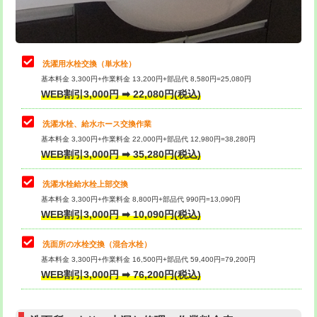
理・調整・分解・加工など（軽作業）
給水管工事※（ライニング鋼管・銅
44,000円
管・ポリ管・HT管使用/3ｍまで)
止水・漏水調査・防水処理・清掃・修
22,000円
理・調整・分解・加工など（中作業）
給水管工事※（ライニング鋼管・銅
+8,800円
洗濯用水栓交換（単水栓）
管・ポリ管・HT管使用/3ｍ超え)
基本料金 3,300円+作業料金 13,200円+部品代 8,580円=25,080円
止水・漏水調査・防水処理・清掃・修
33,000円
WEB割引3,000円 ➡ 22,080円(税込)
理・調整・分解・加工など（重作業）
排水管工事（土の掘削・埋め戻し作
11,000円~
業）
洗濯水栓、給水ホース交換作業
キッチンタンク脱着
16,500円
基本料金 3,300円+作業料金 22,000円+部品代 12,980円=38,280円
排水管工事（排水管工事/3ｍまで）
55,000円
WEB割引3,000円 ➡ 35,280円(税込)
その他部品の脱着
8,800円～
排水管工事（追加 排水管工事/3ｍ超
+11,000円
交換・取付（タンク）
22,000円+材料費
洗濯水栓給水栓上部交換
え）
基本料金 3,300円+作業料金 8,800円+部品代 990円=13,090円
交換・取付(単水栓（壁付・デッキ
13,200円+材料費
WEB割引3,000円 ➡ 10,090円(税込)
マス交換（土の掘削・埋め戻し作業）
11,000円~
式）)
洗面所の水栓交換（混合水栓）
マス交換（深さ50㎝未満）
55,000円
交換・取付(混合水栓（壁付・デッキ
16,500円+材料費
基本料金 3,300円+作業料金 16,500円+部品代 59,400円=79,200円
式・ワンホール）)
WEB割引3,000円 ➡ 76,200円(税込)
マス交換（深さ50㎝以上）
66,000円
交換・取付(排水栓・排水トラップ
22,000円+材料費
コンクリート斫り（厚さ10㎝まで）
27,500円
（P/S/ポップアップ））