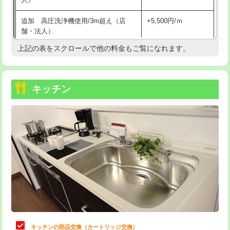
持込商品取付（混合水栓）
16,500円
追加 高圧洗浄機使用/3m超え（店
+5,500円/ｍ
持込商品取付（浄水器・分岐水栓）
16,500円
舗・法人）
持込商品取付（温水洗浄便座）
22,000円
上記の表をスクロールで他の料金もご覧になれます。
高度高圧洗浄換
現地調査
持込商品取付（普通便座⇔温水洗浄便
22,000円
トーラー作業
16,500円
座）
キッチン
トーラー機使用/3mまで
33,000円
給水管工事※（ホール加工)
16,500円
追加トーラー機使用/3m超え
+3,300円
給水管工事※（バンド止め)
3,300円
カメラ調査
33,000円
給水管工事※（支持金具設置)
5,500円
桝清掃
8,800円
給水管工事※（保温材使用（バンド止
5,500円
め込み）)
止水・漏水調査・防水処理・清掃・修
11,000円
理・調整・分解・加工など（軽作業）
給水管工事※（土の掘削・埋め戻し作
11,000円
業)
止水・漏水調査・防水処理・清掃・修
22,000円
理・調整・分解・加工など（中作業）
給水管工事※（塩ビ管（VP・HI）使
33,000円
キッチンの部品交換（カートリッジ交換）