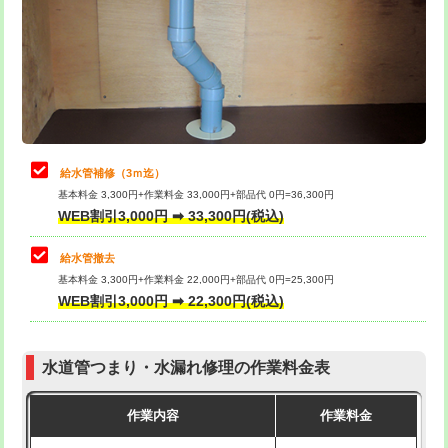
排水管工事（土の掘削・埋め戻し作
11,000円~
桝清掃
8,800円
業）
止水・漏水調査・防水処理・清掃・修
11,000円
排水管工事（排水管工事/3ｍまで）
55,000円
理・調整・分解・加工など（軽作業）
排水管工事（追加 排水管工事/3ｍ超
+11,000円
止水・漏水調査・防水処理・清掃・修
22,000円
え）
理・調整・分解・加工など（中作業）
給水管補修（3ｍ迄）
マス交換（土の掘削・埋め戻し作業）
11,000円~
基本料金 3,300円+作業料金 33,000円+部品代 0円=36,300円
止水・漏水調査・防水処理・清掃・修
33,000円
WEB割引3,000円 ➡ 33,300円(税込)
理・調整・分解・加工など（重作業）
マス交換（深さ50㎝未満）
55,000円
給水管撤去
その他部品の脱着
8,800円～
マス交換（深さ50㎝以上）
66,000円
基本料金 3,300円+作業料金 22,000円+部品代 0円=25,300円
WEB割引3,000円 ➡ 22,300円(税込)
交換・取付（タンク）
22,000円+材料費
コンクリート斫り（厚さ10㎝まで）
27,500円
交換・取付(単水栓（壁付・デッキ
13,200円+材料費
コンクリート斫り（厚さ10㎝超え）
38,500円
式）)
水道管つまり・水漏れ修理の作業料金表
モルタル補修（厚さ10㎝まで）
27,500円
交換・取付(混合水栓（壁付・デッキ
16,500円+材料費
作業内容
作業料金
式・ワンホール）)
モルタル補修（厚さ10㎝超え）
38,500円