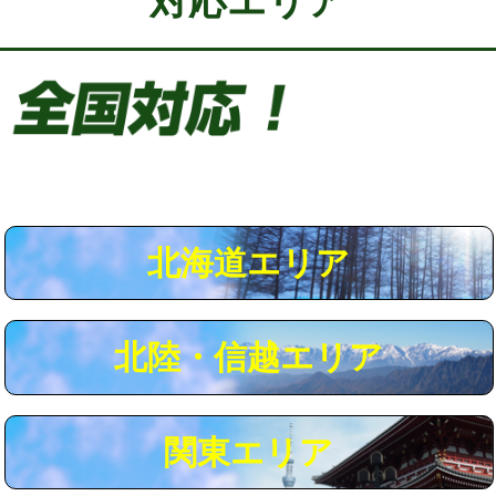
対応エリア
給水管工事※（保温材使用（バンド止
5,500円
め込み）)
給水管工事※（土の掘削・埋め戻し作
11,000円
業)
給水管工事※（塩ビ管（VP・HI）使
33,000円
用/3ｍまで)
給水管工事※（塩ビ管（VP・HI）使
+8,800円
用（追加）/3ｍ超え)
北海道エリア
給水管工事※（ライニング鋼管・銅
44,000円
管・ポリ管・HT管使用/3ｍまで)
北陸・信越エリア
給水管工事※（ライニング鋼管・銅
+8,800円
管・ポリ管・HT管使用/3ｍ超え)
マス交換（土の掘削・埋め戻し作業）
11,000円~
関東エリア
マス交換（深さ50㎝未満）
55,000円