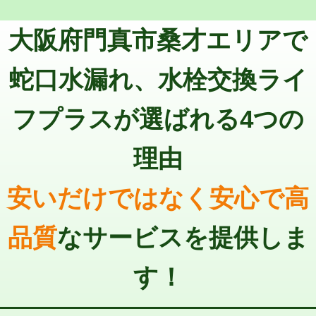
トーラー機使用/3mまで
33,000円
マス交換（深さ50㎝以上）
66,000円
大阪府門真市桑才エリアで
追加トーラー機使用/3m超え
+3,300円
コンクリート斫り（厚さ10㎝まで）
27,500円
カメラ調査
33,000円
蛇口水漏れ、水栓交換ライ
コンクリート斫り（厚さ10㎝超え）
38,500円
桝清掃
8,800円
フプラスが選ばれる4つの
モルタル補修（厚さ10㎝まで）
27,500円
止水・漏水調査・防水処理・清掃・修
11,000円
理・調整・分解・加工など（軽作業）
モルタル補修（厚さ10㎝超え）
38,500円
理由
止水・漏水調査・防水処理・清掃・修
22,000円
追加人工
16,500円
理・調整・分解・加工など（中作業）
安いだけではなく安心で高
廃棄・処分
現場見積
止水・漏水調査・防水処理・清掃・修
33,000円
理・調整・分解・加工など（重作業）
品質
なサービスを提供しま
その他部品の脱着
8,800円～
す！
交換・取付（タンク）
22,000円+材料費
交換・取付(単水栓（壁付・デッキ
13,200円+材料費