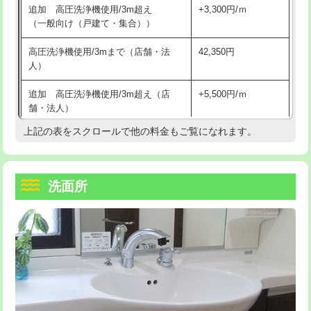
追加 高圧洗浄機使用/3m超え
+3,300円/ｍ
持込商品取付（混合水栓）
16,500円
マス交換（深さ50㎝以上）
66,000円
（一般向け（戸建て・集合））
持込商品取付（浄水器・分岐水栓）
16,500円
コンクリート斫り（厚さ10㎝まで）
27,500円
高圧洗浄機使用/3mまで（店舗・法
42,350円
人）
給水管工事※（ホール加工)
16,500円
コンクリート斫り（厚さ10㎝超え）
38,500円
追加 高圧洗浄機使用/3m超え（店
+5,500円/ｍ
給水管工事※（バンド止め)
3,300円
モルタル補修（厚さ10㎝まで）
27,500円
舗・法人）
給水管工事※（支持金具設置)
5,500円
モルタル補修（厚さ10㎝超え）
38,500円
上記の表をスクロールで他の料金もご覧になれます。
高度高圧洗浄換
現地調査
給水管工事※（保温材使用（バンド止
5,500円
洗面台設置
38,500円
トーラー作業
16,500円
め込み）)
洗面所
追加人工
16,500円
トーラー機使用/3mまで
33,000円
給水管工事※（土の掘削・埋め戻し作
11,000円
業)
廃棄・処分
現場見積
追加トーラー機使用/3m超え
+3,300円
給水管工事※（塩ビ管（VP・HI）使
33,000円
※給水管工事は20mmまでの価格です。
カメラ調査
33,000円
用/3ｍまで)
桝清掃
8,800円
給水管工事※（塩ビ管（VP・HI）使
+8,800円
用（追加）/3ｍ超え)
止水・漏水調査・防水処理・清掃・修
11,000円