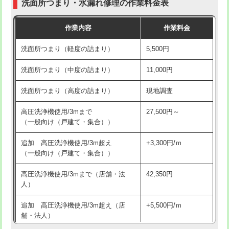
洗面所つまり・水漏れ修理の作業料金表
コンクリート斫り（厚さ10㎝超え）
38,500円
交換・取付（その他部品）
11,000円+材料費
作業内容
作業料金
モルタル補修（厚さ10㎝まで）
27,500円
持込商品取付（単水栓）
13,200円
洗面所つまり（軽度の詰まり）
5,500円
モルタル補修（厚さ10㎝超え）
38,500円
持込商品取付（混合水栓）
16,500円
洗面所つまり（中度の詰まり）
11,000円
洗面台設置
38,500円
持込商品取付（浄水器・分岐水栓）
16,500円
洗面所つまり（高度の詰まり）
現地調査
バスタブ設置
現場見積
給水管工事※（ホール加工)
16,500円
高圧洗浄機使用/3mまで
27,500円～
追加人工
16,500円
（一般向け（戸建て・集合））
給水管工事※（バンド止め)
3,300円
廃棄・処分
現場見積
追加 高圧洗浄機使用/3m超え
+3,300円/ｍ
給水管工事※（支持金具設置)
5,500円
（一般向け（戸建て・集合））
※給水管工事は20mmまでの価格です。
給水管工事※（保温材使用（バンド止
5,500円
高圧洗浄機使用/3mまで（店舗・法
42,350円
め込み）)
人）
給水管工事※（土の掘削・埋め戻し作
11,000円
追加 高圧洗浄機使用/3m超え（店
+5,500円/ｍ
業)
舗・法人）
給水管工事※（塩ビ管（VP・HI）使
33,000円