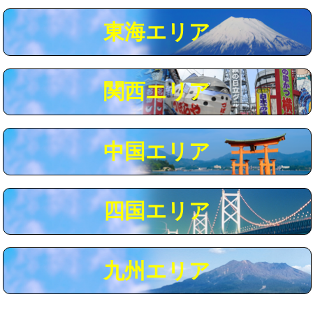
マス交換（深さ50㎝以上）
66,000円
東海エリア
コンクリート斫り（厚さ10㎝まで）
27,500円
コンクリート斫り（厚さ10㎝超え）
38,500円
関西エリア
モルタル補修（厚さ10㎝まで）
27,500円
モルタル補修（厚さ10㎝超え）
38,500円
中国エリア
追加人工
16,500円
廃棄・処分
現場見積
四国エリア
※給水管工事は20mmまでの価格です。
九州エリア