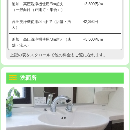
追加 高圧洗浄機使用/3m超え
+3,300円/ｍ
持込商品取付（混合水栓）
16,500円
マス交換（深さ50㎝以上）
66,000円
（一般向け（戸建て・集合））
持込商品取付（浄水器・分岐水栓）
16,500円
コンクリート斫り（厚さ10㎝まで）
27,500円
高圧洗浄機使用/3mまで（店舗・法
42,350円
人）
給水管工事※（ホール加工)
16,500円
コンクリート斫り（厚さ10㎝超え）
38,500円
追加 高圧洗浄機使用/3m超え（店
+5,500円/ｍ
給水管工事※（バンド止め)
3,300円
モルタル補修（厚さ10㎝まで）
27,500円
舗・法人）
給水管工事※（支持金具設置)
5,500円
モルタル補修（厚さ10㎝超え）
38,500円
上記の表をスクロールで他の料金もご覧になれます。
高度高圧洗浄換
現地調査
給水管工事※（保温材使用（バンド止
5,500円
洗面台設置
38,500円
トーラー作業
16,500円
め込み）)
洗面所
追加人工
16,500円
トーラー機使用/3mまで
33,000円
給水管工事※（土の掘削・埋め戻し作
11,000円
業)
廃棄・処分
現場見積
追加トーラー機使用/3m超え
+3,300円
給水管工事※（塩ビ管（VP・HI）使
33,000円
※給水管工事は20mmまでの価格です。
カメラ調査
33,000円
用/3ｍまで)
桝清掃
8,800円
給水管工事※（塩ビ管（VP・HI）使
+8,800円
用（追加）/3ｍ超え)
止水・漏水調査・防水処理・清掃・修
11,000円