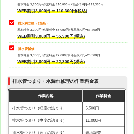
基本料金 3,300円+作業料金 110,000円+部品代 0円=113,300円
WEB割引3,000円 ➡ 110,300円(税込)
交換・取付（タンク）
22,000円+材料費
マス交換（深さ50㎝以上）
66,000円
交換・取付(単水栓（壁付・デッキ
13,200円+材料費
コンクリート斫り（厚さ10㎝まで）
27,500円
排水桝交換（1箇所）
式）)
基本料金 3,300円+作業料金 55,000円+部品代 0円=58,300円
コンクリート斫り（厚さ10㎝超え）
38,500円
WEB割引3,000円 ➡ 55,300円(税込)
交換・取付(混合水栓（壁付・デッキ
16,500円+材料費
式・ワンホール）)
モルタル補修（厚さ10㎝まで）
27,500円
排水管補修
基本料金 3,300円+作業料金 22,000円+部品代 0円=25,300円
交換・取付(排水栓・排水トラップ
22,000円+材料費
モルタル補修（厚さ10㎝超え）
38,500円
WEB割引3,000円 ➡ 22,300円(税込)
（P/S/ポップアップ））
台所シンク・作業台設置
現場見積
交換・取付（その他部品）
11,000円+材料費
排水管つまり・水漏れ修理の作業料金表
追加人工
16,500円
持込商品取付（単水栓）
13,200円
作業内容
作業料金
廃棄・処分
現場見積
持込商品取付（混合水栓）
16,500円
排水管つまり（軽度の詰まり）
5,500円
※給水管工事は20mmまでの価格です。
持込商品取付（浄水器・分岐水栓）
16,500円
排水管つまり（中度の詰まり）
11,000円
給水管工事※（ホール加工)
16,500円
排水管つまり（高度の詰まり）
現地調査