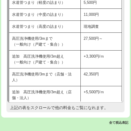
水道管つまり（軽度の詰まり）
5,500円
交換・取付(排水栓・排水トラップ
22,000円+材料費
洗面台設置
38,500円
（P/S/ポップアップ））
水道管つまり（中度の詰まり）
11,000円
化粧台設置
22,000円
交換・取付（その他部品）
11,000円+材料費
水道管つまり（高度の詰まり）
現地調査
追加人工
16,500円
持込商品取付（単水栓）
13,200円
高圧洗浄機使用/3mまで
27,500円～
廃棄・処分
現場見積
（一般向け（戸建て・集合））
持込商品取付（混合水栓）
16,500円
※給水管工事は20mmまでの価格です。
追加 高圧洗浄機使用/3m超え
+3,300円/ｍ
持込商品取付（浄水器・分岐水栓）
16,500円
（一般向け（戸建て・集合））
排水管工事（土の掘削・埋め戻し作
11,000円~
高圧洗浄機使用/3mまで（店舗・法
42,350円
業）
人）
排水管工事（排水管工事/3ｍまで）
55,000円
追加 高圧洗浄機使用/3m超え（店
+5,500円/ｍ
舗・法人）
排水管工事（追加 排水管工事/3ｍ超
+11,000円
え）
上記の表をスクロールで他の料金もご覧になれます。
高度高圧洗浄換
現地調査
マス交換（土の掘削・埋め戻し作業）
11,000円~
トーラー作業
16,500円
全て税込表記
マス交換（深さ50㎝未満）
55,000円