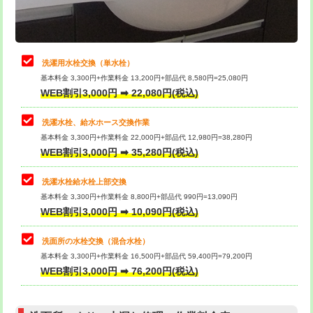
理・調整・分解・加工など（軽作業）
給水管工事※（ライニング鋼管・銅
44,000円
管・ポリ管・HT管使用/3ｍまで)
止水・漏水調査・防水処理・清掃・修
22,000円
理・調整・分解・加工など（中作業）
給水管工事※（ライニング鋼管・銅
+8,800円
洗濯用水栓交換（単水栓）
管・ポリ管・HT管使用/3ｍ超え)
基本料金 3,300円+作業料金 13,200円+部品代 8,580円=25,080円
止水・漏水調査・防水処理・清掃・修
33,000円
WEB割引3,000円 ➡ 22,080円(税込)
理・調整・分解・加工など（重作業）
排水管工事（土の掘削・埋め戻し作
11,000円~
業）
洗濯水栓、給水ホース交換作業
キッチンタンク脱着
16,500円
基本料金 3,300円+作業料金 22,000円+部品代 12,980円=38,280円
排水管工事（排水管工事/3ｍまで）
55,000円
WEB割引3,000円 ➡ 35,280円(税込)
その他部品の脱着
8,800円～
排水管工事（追加 排水管工事/3ｍ超
+11,000円
交換・取付（タンク）
22,000円+材料費
洗濯水栓給水栓上部交換
え）
基本料金 3,300円+作業料金 8,800円+部品代 990円=13,090円
交換・取付(単水栓（壁付・デッキ
13,200円+材料費
WEB割引3,000円 ➡ 10,090円(税込)
マス交換（土の掘削・埋め戻し作業）
11,000円~
式）)
洗面所の水栓交換（混合水栓）
マス交換（深さ50㎝未満）
55,000円
交換・取付(混合水栓（壁付・デッキ
16,500円+材料費
基本料金 3,300円+作業料金 16,500円+部品代 59,400円=79,200円
式・ワンホール）)
WEB割引3,000円 ➡ 76,200円(税込)
マス交換（深さ50㎝以上）
66,000円
交換・取付(排水栓・排水トラップ
22,000円+材料費
コンクリート斫り（厚さ10㎝まで）
27,500円
（P/S/ポップアップ））