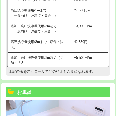
高圧洗浄機使用/3mまで
27,500円～
（一般向け（戸建て・集合））
追加 高圧洗浄機使用/3m超え
+3,300円/ｍ
（一般向け（戸建て・集合））
高圧洗浄機使用/3mまで（店舗・法
42,350円
人）
追加 高圧洗浄機使用/3m超え（店
+5,500円/ｍ
舗・法人）
上記の表をスクロールで他の料金もご覧になれます。
高度高圧洗浄換
現地調査
トーラー作業
16,500円
お風呂
トーラー機使用/3mまで
33,000円
追加トーラー機使用/3m超え
+3,300円
カメラ調査
33,000円