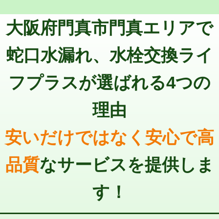
トーラー機使用/3mまで
33,000円
マス交換（深さ50㎝以上）
66,000円
大阪府門真市門真エリアで
追加トーラー機使用/3m超え
+3,300円
コンクリート斫り（厚さ10㎝まで）
27,500円
カメラ調査
33,000円
蛇口水漏れ、水栓交換ライ
コンクリート斫り（厚さ10㎝超え）
38,500円
桝清掃
8,800円
フプラスが選ばれる4つの
モルタル補修（厚さ10㎝まで）
27,500円
止水・漏水調査・防水処理・清掃・修
11,000円
理・調整・分解・加工など（軽作業）
モルタル補修（厚さ10㎝超え）
38,500円
理由
止水・漏水調査・防水処理・清掃・修
22,000円
追加人工
16,500円
理・調整・分解・加工など（中作業）
安いだけではなく安心で高
廃棄・処分
現場見積
止水・漏水調査・防水処理・清掃・修
33,000円
理・調整・分解・加工など（重作業）
品質
なサービスを提供しま
その他部品の脱着
8,800円～
す！
交換・取付（タンク）
22,000円+材料費
交換・取付(単水栓（壁付・デッキ
13,200円+材料費