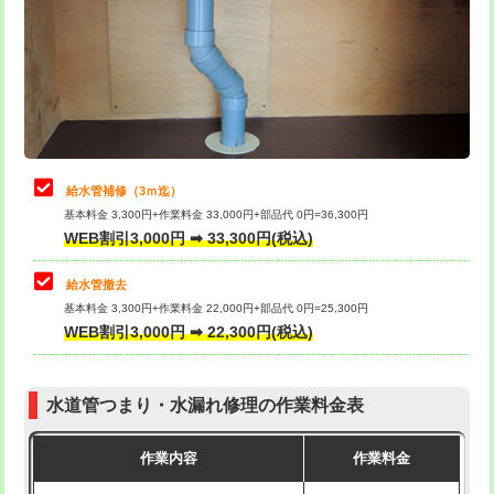
排水管工事（土の掘削・埋め戻し作
11,000円~
桝清掃
8,800円
業）
止水・漏水調査・防水処理・清掃・修
11,000円
排水管工事（排水管工事/3ｍまで）
55,000円
理・調整・分解・加工など（軽作業）
排水管工事（追加 排水管工事/3ｍ超
+11,000円
止水・漏水調査・防水処理・清掃・修
22,000円
え）
理・調整・分解・加工など（中作業）
給水管補修（3ｍ迄）
マス交換（土の掘削・埋め戻し作業）
11,000円~
基本料金 3,300円+作業料金 33,000円+部品代 0円=36,300円
止水・漏水調査・防水処理・清掃・修
33,000円
WEB割引3,000円 ➡ 33,300円(税込)
理・調整・分解・加工など（重作業）
マス交換（深さ50㎝未満）
55,000円
給水管撤去
その他部品の脱着
8,800円～
マス交換（深さ50㎝以上）
66,000円
基本料金 3,300円+作業料金 22,000円+部品代 0円=25,300円
WEB割引3,000円 ➡ 22,300円(税込)
交換・取付（タンク）
22,000円+材料費
コンクリート斫り（厚さ10㎝まで）
27,500円
交換・取付(単水栓（壁付・デッキ
13,200円+材料費
コンクリート斫り（厚さ10㎝超え）
38,500円
式）)
水道管つまり・水漏れ修理の作業料金表
モルタル補修（厚さ10㎝まで）
27,500円
交換・取付(混合水栓（壁付・デッキ
16,500円+材料費
作業内容
作業料金
式・ワンホール）)
モルタル補修（厚さ10㎝超え）
38,500円