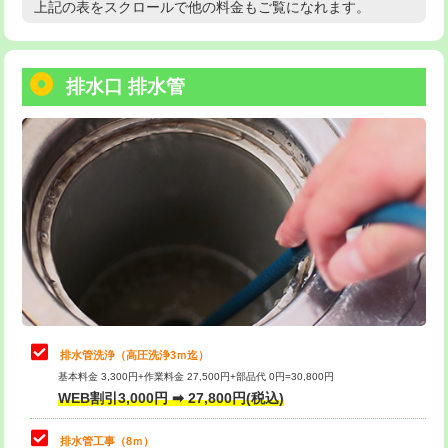
上記の表をスクロールで他の料金もご覧になれます。
高度高圧洗浄換
現地調査
用/3ｍまで)
トーラー作業
16,500円
給水管工事※（塩ビ管（VP・HI）使
+8,800円
用（追加）/3ｍ超え)
排水口 排水管
トーラー機使用/3mまで
33,000円
給水管工事※（ライニング鋼管・銅
44,000円
追加トーラー機使用/3m超え
+3,300円
管・ポリ管・HT管使用/3ｍまで)
カメラ調査
33,000円
給水管工事※（ライニング鋼管・銅
+8,800円
管・ポリ管・HT管使用/3ｍ超え)
桝清掃
8,800円
排水管工事（土の掘削・埋め戻し作
11,000円~
止水・漏水調査・防水処理・清掃・修
11,000円
業）
理・調整・分解・加工など（軽作業）
排水管工事（排水管工事/3ｍまで）
55,000円
止水・漏水調査・防水処理・清掃・修
22,000円
理・調整・分解・加工など（中作業）
排水管工事（追加 排水管工事/3ｍ超
+11,000円
排水管洗浄（高圧洗浄3ｍ迄）
え）
基本料金 3,300円+作業料金 27,500円+部品代 0円=30,800円
止水・漏水調査・防水処理・清掃・修
33,000円
WEB割引3,000円 ➡ 27,800円(税込)
理・調整・分解・加工など（重作業）
マス交換（土の掘削・埋め戻し作業）
11,000円~
排水管工事（8ｍ）
その他部品の脱着
8,800円～
マス交換（深さ50㎝未満）
55,000円