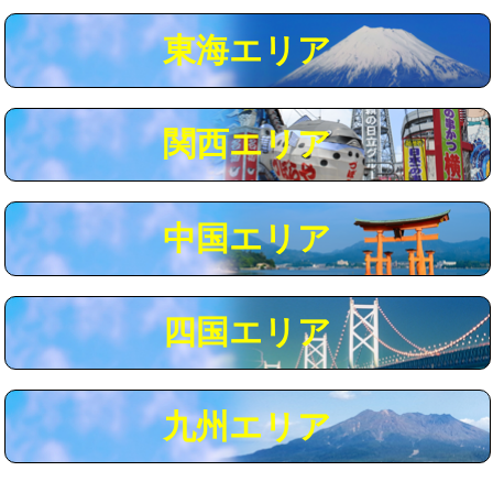
マス交換（深さ50㎝以上）
66,000円
東海エリア
コンクリート斫り（厚さ10㎝まで）
27,500円
コンクリート斫り（厚さ10㎝超え）
38,500円
関西エリア
モルタル補修（厚さ10㎝まで）
27,500円
モルタル補修（厚さ10㎝超え）
38,500円
中国エリア
追加人工
16,500円
廃棄・処分
現場見積
四国エリア
※給水管工事は20mmまでの価格です。
九州エリア