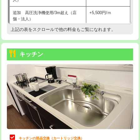
持込商品取付（混合水栓）
16,500円
追加 高圧洗浄機使用/3m超え（店
+5,500円/ｍ
持込商品取付（浄水器・分岐水栓）
16,500円
舗・法人）
持込商品取付（温水洗浄便座）
22,000円
上記の表をスクロールで他の料金もご覧になれます。
高度高圧洗浄換
現地調査
持込商品取付（普通便座⇔温水洗浄便
22,000円
トーラー作業
16,500円
座）
キッチン
トーラー機使用/3mまで
33,000円
給水管工事※（ホール加工)
16,500円
追加トーラー機使用/3m超え
+3,300円
給水管工事※（バンド止め)
3,300円
カメラ調査
33,000円
給水管工事※（支持金具設置)
5,500円
桝清掃
8,800円
給水管工事※（保温材使用（バンド止
5,500円
め込み）)
止水・漏水調査・防水処理・清掃・修
11,000円
理・調整・分解・加工など（軽作業）
給水管工事※（土の掘削・埋め戻し作
11,000円
業)
止水・漏水調査・防水処理・清掃・修
22,000円
理・調整・分解・加工など（中作業）
給水管工事※（塩ビ管（VP・HI）使
33,000円
キッチンの部品交換（カートリッジ交換）