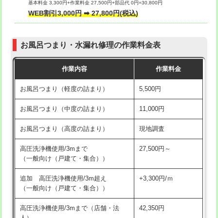
基本料金 3,300円+作業料金 27,500円+部品代 0円=30,800円
交換・取付（タンク）
22,000円+材料費
WEB割引3,000円 ➡ 27,800円(税込)
交換・取付（便器）
22,000円+材料費
お風呂つまり・水漏れ修理の作業料金表
交換・取付（普通便座）
11,000円+材料費
作業内容
作業料金
交換・取付（温水洗浄便座）
16,500円+材料費
お風呂つまり（軽度の詰まり）
5,500円
交換・取付(単水栓（壁付・デッキ
13,200円+材料費
式）)
お風呂つまり（中度の詰まり）
11,000円
交換・取付(混合水栓（壁付・デッキ
16,500円+材料費
お風呂つまり（高度の詰まり）
現地調査
式・ワンホール）)
高圧洗浄機使用/3mまで
27,500円～
交換・取付(排水栓・排水トラップ
22,000円+材料費
（一般向け（戸建て・集合））
（P/S/ポップアップ））
追加 高圧洗浄機使用/3m超え
+3,300円/ｍ
交換・取付（その他部品）
11,000円+材料費
（一般向け（戸建て・集合））
持込商品取付（単水栓）
13,200円
高圧洗浄機使用/3mまで（店舗・法
42,350円
人）