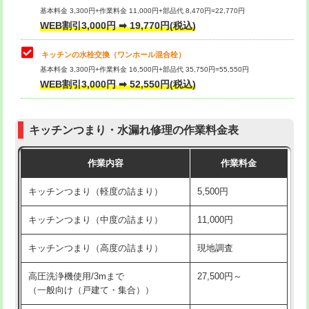
用/3ｍまで)
基本料金 3,300円+作業料金 11,000円+部品代 8,470円=22,770円
止水・漏水調査・防水処理・清掃・修
33,000円
WEB割引3,000円 ➡ 19,770円(税込)
理・調整・分解・加工など（重作業）
給水管工事※（塩ビ管（VP・HI）使
+8,800円
用（追加）/3ｍ超え)
キッチンの水栓交換（ワンホール混合栓）
お風呂タンク脱着
16,500円
基本料金 3,300円+作業料金 16,500円+部品代 35,750円=55,550円
給水管工事※（ライニング鋼管・銅
44,000円
WEB割引3,000円 ➡ 52,550円(税込)
その他部品の脱着
8,800円～
管・ポリ管・HT管使用/3ｍまで)
交換・取付（タンク）
22,000円+材料費
給水管工事※（ライニング鋼管・銅
+8,800円
管・ポリ管・HT管使用/3ｍ超え)
キッチンつまり・水漏れ修理の作業料金表
交換・取付(単水栓（壁付・デッキ
13,200円+材料費
式）)
排水管工事（土の掘削・埋め戻し作
11,000円~
作業内容
作業料金
業）
交換・取付(混合水栓（壁付・デッキ
16,500円+材料費
キッチンつまり（軽度の詰まり）
5,500円
式・ワンホール）)
排水管工事（排水管工事/3ｍまで）
55,000円
キッチンつまり（中度の詰まり）
11,000円
交換・取付(排水栓・排水トラップ
22,000円+材料費
排水管工事（追加 排水管工事/3ｍ超
+11,000円
（P/S/ポップアップ））
え）
キッチンつまり（高度の詰まり）
現地調査
交換・取付（その他部品）
11,000円+材料費
マス交換（土の掘削・埋め戻し作業）
11,000円~
高圧洗浄機使用/3mまで
27,500円～
（一般向け（戸建て・集合））
持込商品取付（単水栓）
13,200円
マス交換（深さ50㎝未満）
55,000円