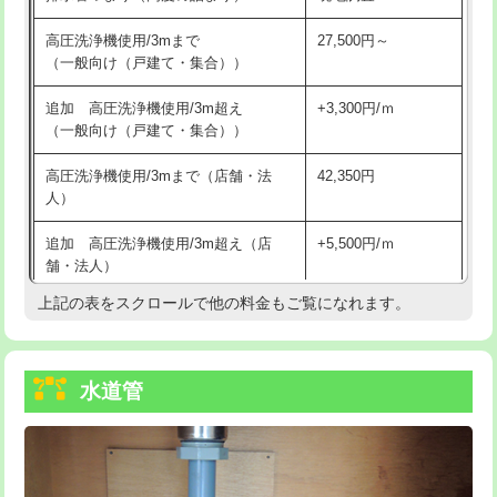
給水管工事※（バンド止め)
3,300円
高圧洗浄機使用/3mまで
27,500円～
（一般向け（戸建て・集合））
給水管工事※（支持金具設置)
5,500円
追加 高圧洗浄機使用/3m超え
+3,300円/ｍ
給水管工事※（保温材使用（バンド止
5,500円
（一般向け（戸建て・集合））
め込み）)
高圧洗浄機使用/3mまで（店舗・法
42,350円
給水管工事※（土の掘削・埋め戻し作
11,000円
人）
業)
追加 高圧洗浄機使用/3m超え（店
+5,500円/ｍ
給水管工事※（塩ビ管（VP・HI）使
33,000円
舗・法人）
用/3ｍまで)
上記の表をスクロールで他の料金もご覧になれます。
高度高圧洗浄換
現地調査
給水管工事※（塩ビ管（VP・HI）使
+8,800円
用（追加）/3ｍ超え)
トーラー作業
16,500円
給水管工事※（ライニング鋼管・銅
44,000円
水道管
トーラー機使用/3mまで
33,000円
管・ポリ管・HT管使用/3ｍまで)
追加トーラー機使用/3m超え
+3,300円
給水管工事※（ライニング鋼管・銅
+8,800円
管・ポリ管・HT管使用/3ｍ超え)
カメラ調査
33,000円