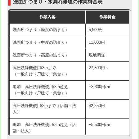
洗面所つまり・水漏れ修理の作業料金表
コンクリート斫り（厚さ10㎝超え）
38,500円
交換・取付（その他部品）
11,000円+材料費
作業内容
作業料金
モルタル補修（厚さ10㎝まで）
27,500円
持込商品取付（単水栓）
13,200円
洗面所つまり（軽度の詰まり）
5,500円
モルタル補修（厚さ10㎝超え）
38,500円
持込商品取付（混合水栓）
16,500円
洗面所つまり（中度の詰まり）
11,000円
洗面台設置
38,500円
持込商品取付（浄水器・分岐水栓）
16,500円
洗面所つまり（高度の詰まり）
現地調査
バスタブ設置
現場見積
給水管工事※（ホール加工)
16,500円
高圧洗浄機使用/3mまで
27,500円～
追加人工
16,500円
（一般向け（戸建て・集合））
給水管工事※（バンド止め)
3,300円
廃棄・処分
現場見積
追加 高圧洗浄機使用/3m超え
+3,300円/ｍ
給水管工事※（支持金具設置)
5,500円
（一般向け（戸建て・集合））
※給水管工事は20mmまでの価格です。
給水管工事※（保温材使用（バンド止
5,500円
高圧洗浄機使用/3mまで（店舗・法
42,350円
め込み）)
人）
給水管工事※（土の掘削・埋め戻し作
11,000円
追加 高圧洗浄機使用/3m超え（店
+5,500円/ｍ
業)
舗・法人）
給水管工事※（塩ビ管（VP・HI）使
33,000円