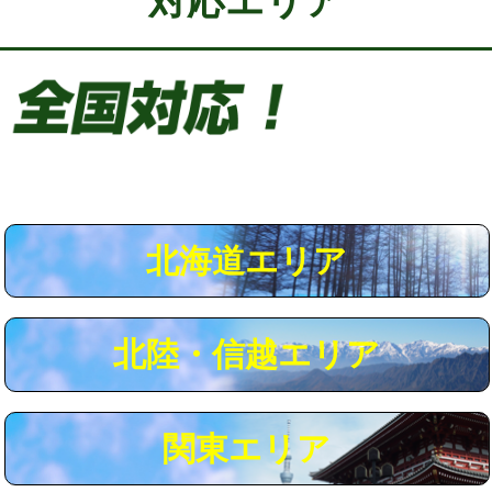
対応エリア
給水管工事※（保温材使用（バンド止
5,500円
め込み）)
給水管工事※（土の掘削・埋め戻し作
11,000円
業)
給水管工事※（塩ビ管（VP・HI）使
33,000円
用/3ｍまで)
給水管工事※（塩ビ管（VP・HI）使
+8,800円
用（追加）/3ｍ超え)
北海道エリア
給水管工事※（ライニング鋼管・銅
44,000円
管・ポリ管・HT管使用/3ｍまで)
北陸・信越エリア
給水管工事※（ライニング鋼管・銅
+8,800円
管・ポリ管・HT管使用/3ｍ超え)
マス交換（土の掘削・埋め戻し作業）
11,000円~
関東エリア
マス交換（深さ50㎝未満）
55,000円