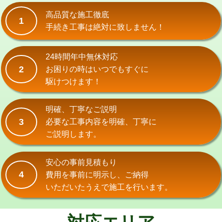
式）)
高品質な施工徹底
1
交換・取付(混合水栓（壁付・デッキ
16,500円+材料費
手続き工事は絶対に致しません！
式・ワンホール）)
交換・取付(排水栓・排水トラップ
22,000円+材料費
24時間年中無休対応
（P/S/ポップアップ））
2
お困りの時はいつでもすぐに
駆けつけます！
交換・取付（その他部品）
11,000円+材料費
持込商品取付（単水栓）
13,200円
明確、丁寧なご説明
3
必要な工事内容を明確、丁寧に
持込商品取付（混合水栓）
16,500円
ご説明します。
持込商品取付（浄水器・分岐水栓）
16,500円
安心の事前見積もり
給水管工事※（ホール加工)
16,500円
4
費用を事前に明示し、ご納得
いただいたうえで施工を行います。
給水管工事※（バンド止め)
3,300円
給水管工事※（支持金具設置)
5,500円