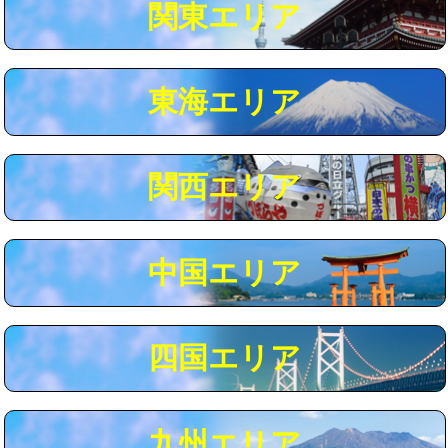
関東エリア
マス交換（深さ50㎝以上）
66,000円
コンクリート斫り（厚さ10㎝まで）
27,500円
東海エリア
コンクリート斫り（厚さ10㎝超え）
38,500円
モルタル補修（厚さ10㎝まで）
27,500円
モルタル補修（厚さ10㎝超え）
38,500円
関西エリア
追加人工
16,500円
廃棄・処分
現場見積
中国エリア
※給水管工事は20mmまでの価格です。
四国エリア
九州エリア