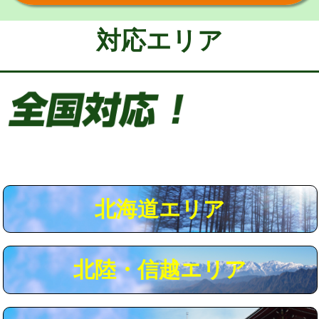
給水管工事※（保温材使用（バンド止
5,500円
め込み）)
対応エリア
給水管工事※（土の掘削・埋め戻し作
11,000円
業)
給水管工事※（塩ビ管（VP・HI）使
33,000円
用/3ｍまで)
給水管工事※（塩ビ管（VP・HI）使
+8,800円
用（追加）/3ｍ超え)
給水管工事※（ライニング鋼管・銅
44,000円
管・ポリ管・HT管使用/3ｍまで)
北海道エリア
給水管工事※（ライニング鋼管・銅
+8,800円
管・ポリ管・HT管使用/3ｍ超え)
北陸・信越エリア
マス交換（土の掘削・埋め戻し作業）
11,000円~
マス交換（深さ50㎝未満）
55,000円