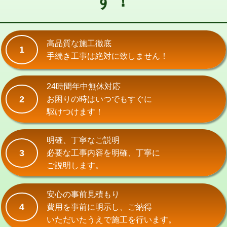
す！
式）)
交換・取付(混合水栓（壁付・デッキ
16,500円+材料費
式・ワンホール）)
高品質な施工徹底
1
手続き工事は絶対に致しません！
交換・取付(排水栓・排水トラップ
22,000円+材料費
（P/S/ポップアップ））
24時間年中無休対応
交換・取付（その他部品）
11,000円+材料費
2
お困りの時はいつでもすぐに
持込商品取付（単水栓）
13,200円
駆けつけます！
持込商品取付（混合水栓）
16,500円
明確、丁寧なご説明
持込商品取付（浄水器・分岐水栓）
16,500円
3
必要な工事内容を明確、丁寧に
ご説明します。
給水管工事※（ホール加工)
16,500円
給水管工事※（バンド止め)
3,300円
安心の事前見積もり
4
費用を事前に明示し、ご納得
給水管工事※（支持金具設置)
5,500円
いただいたうえで施工を行います。