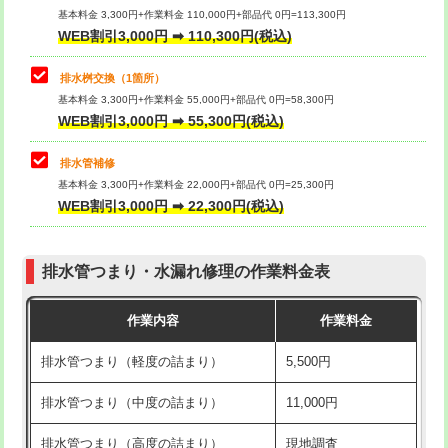
基本料金 3,300円+作業料金 110,000円+部品代 0円=113,300円
WEB割引3,000円 ➡ 110,300円(税込)
交換・取付（タンク）
22,000円+材料費
マス交換（深さ50㎝以上）
66,000円
交換・取付(単水栓（壁付・デッキ
13,200円+材料費
コンクリート斫り（厚さ10㎝まで）
27,500円
排水桝交換（1箇所）
式）)
基本料金 3,300円+作業料金 55,000円+部品代 0円=58,300円
コンクリート斫り（厚さ10㎝超え）
38,500円
WEB割引3,000円 ➡ 55,300円(税込)
交換・取付(混合水栓（壁付・デッキ
16,500円+材料費
式・ワンホール）)
モルタル補修（厚さ10㎝まで）
27,500円
排水管補修
基本料金 3,300円+作業料金 22,000円+部品代 0円=25,300円
交換・取付(排水栓・排水トラップ
22,000円+材料費
モルタル補修（厚さ10㎝超え）
38,500円
WEB割引3,000円 ➡ 22,300円(税込)
（P/S/ポップアップ））
台所シンク・作業台設置
現場見積
交換・取付（その他部品）
11,000円+材料費
排水管つまり・水漏れ修理の作業料金表
追加人工
16,500円
持込商品取付（単水栓）
13,200円
作業内容
作業料金
廃棄・処分
現場見積
持込商品取付（混合水栓）
16,500円
排水管つまり（軽度の詰まり）
5,500円
※給水管工事は20mmまでの価格です。
持込商品取付（浄水器・分岐水栓）
16,500円
排水管つまり（中度の詰まり）
11,000円
給水管工事※（ホール加工)
16,500円
排水管つまり（高度の詰まり）
現地調査