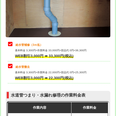
排水管工事（土の掘削・埋め戻し作
11,000円~
桝清掃
8,800円
業）
止水・漏水調査・防水処理・清掃・修
11,000円
排水管工事（排水管工事/3ｍまで）
55,000円
理・調整・分解・加工など（軽作業）
排水管工事（追加 排水管工事/3ｍ超
+11,000円
止水・漏水調査・防水処理・清掃・修
22,000円
え）
理・調整・分解・加工など（中作業）
給水管補修（3ｍ迄）
マス交換（土の掘削・埋め戻し作業）
11,000円~
基本料金 3,300円+作業料金 33,000円+部品代 0円=36,300円
止水・漏水調査・防水処理・清掃・修
33,000円
WEB割引3,000円 ➡ 33,300円(税込)
理・調整・分解・加工など（重作業）
マス交換（深さ50㎝未満）
55,000円
給水管撤去
その他部品の脱着
8,800円～
マス交換（深さ50㎝以上）
66,000円
基本料金 3,300円+作業料金 22,000円+部品代 0円=25,300円
WEB割引3,000円 ➡ 22,300円(税込)
交換・取付（タンク）
22,000円+材料費
コンクリート斫り（厚さ10㎝まで）
27,500円
交換・取付(単水栓（壁付・デッキ
13,200円+材料費
コンクリート斫り（厚さ10㎝超え）
38,500円
式）)
水道管つまり・水漏れ修理の作業料金表
モルタル補修（厚さ10㎝まで）
27,500円
交換・取付(混合水栓（壁付・デッキ
16,500円+材料費
作業内容
作業料金
式・ワンホール）)
モルタル補修（厚さ10㎝超え）
38,500円