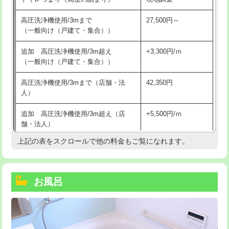
高圧洗浄機使用/3mまで
27,500円～
（一般向け（戸建て・集合））
追加 高圧洗浄機使用/3m超え
+3,300円/ｍ
（一般向け（戸建て・集合））
高圧洗浄機使用/3mまで（店舗・法
42,350円
人）
追加 高圧洗浄機使用/3m超え（店
+5,500円/ｍ
舗・法人）
上記の表をスクロールで他の料金もご覧になれます。
高度高圧洗浄換
現地調査
トーラー作業
16,500円
お風呂
トーラー機使用/3mまで
33,000円
追加トーラー機使用/3m超え
+3,300円
カメラ調査
33,000円