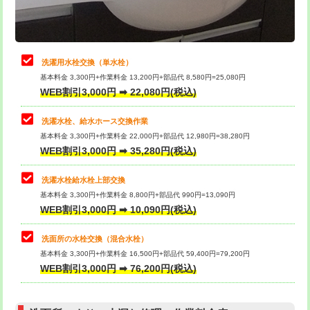
理・調整・分解・加工など（軽作業）
給水管工事※（ライニング鋼管・銅
44,000円
管・ポリ管・HT管使用/3ｍまで)
止水・漏水調査・防水処理・清掃・修
22,000円
理・調整・分解・加工など（中作業）
給水管工事※（ライニング鋼管・銅
+8,800円
洗濯用水栓交換（単水栓）
管・ポリ管・HT管使用/3ｍ超え)
基本料金 3,300円+作業料金 13,200円+部品代 8,580円=25,080円
止水・漏水調査・防水処理・清掃・修
33,000円
WEB割引3,000円 ➡ 22,080円(税込)
理・調整・分解・加工など（重作業）
排水管工事（土の掘削・埋め戻し作
11,000円~
業）
洗濯水栓、給水ホース交換作業
キッチンタンク脱着
16,500円
基本料金 3,300円+作業料金 22,000円+部品代 12,980円=38,280円
排水管工事（排水管工事/3ｍまで）
55,000円
WEB割引3,000円 ➡ 35,280円(税込)
その他部品の脱着
8,800円～
排水管工事（追加 排水管工事/3ｍ超
+11,000円
交換・取付（タンク）
22,000円+材料費
洗濯水栓給水栓上部交換
え）
基本料金 3,300円+作業料金 8,800円+部品代 990円=13,090円
交換・取付(単水栓（壁付・デッキ
13,200円+材料費
WEB割引3,000円 ➡ 10,090円(税込)
マス交換（土の掘削・埋め戻し作業）
11,000円~
式）)
洗面所の水栓交換（混合水栓）
マス交換（深さ50㎝未満）
55,000円
交換・取付(混合水栓（壁付・デッキ
16,500円+材料費
基本料金 3,300円+作業料金 16,500円+部品代 59,400円=79,200円
式・ワンホール）)
WEB割引3,000円 ➡ 76,200円(税込)
マス交換（深さ50㎝以上）
66,000円
交換・取付(排水栓・排水トラップ
22,000円+材料費
コンクリート斫り（厚さ10㎝まで）
27,500円
（P/S/ポップアップ））