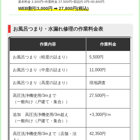
基本料金 3,300円+作業料金 27,500円+部品代 0円=30,800円
交換・取付（タンク）
22,000円+材料費
WEB割引3,000円 ➡ 27,800円(税込)
交換・取付（便器）
22,000円+材料費
お風呂つまり・水漏れ修理の作業料金表
交換・取付（普通便座）
11,000円+材料費
作業内容
作業料金
交換・取付（温水洗浄便座）
16,500円+材料費
お風呂つまり（軽度の詰まり）
5,500円
交換・取付(単水栓（壁付・デッキ
13,200円+材料費
式）)
お風呂つまり（中度の詰まり）
11,000円
交換・取付(混合水栓（壁付・デッキ
16,500円+材料費
お風呂つまり（高度の詰まり）
現地調査
式・ワンホール）)
高圧洗浄機使用/3mまで
27,500円～
交換・取付(排水栓・排水トラップ
22,000円+材料費
（一般向け（戸建て・集合））
（P/S/ポップアップ））
追加 高圧洗浄機使用/3m超え
+3,300円/ｍ
交換・取付（その他部品）
11,000円+材料費
（一般向け（戸建て・集合））
持込商品取付（単水栓）
13,200円
高圧洗浄機使用/3mまで（店舗・法
42,350円
人）