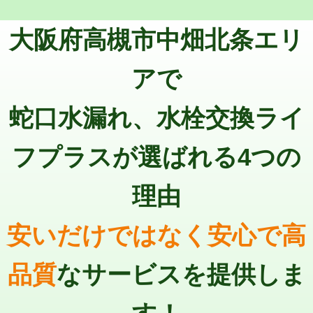
トーラー機使用/3mまで
33,000円
マス交換（深さ50㎝以上）
66,000円
大阪府高槻市中畑北条エリ
追加トーラー機使用/3m超え
+3,300円
コンクリート斫り（厚さ10㎝まで）
27,500円
カメラ調査
33,000円
アで
コンクリート斫り（厚さ10㎝超え）
38,500円
桝清掃
8,800円
蛇口水漏れ、水栓交換ライ
モルタル補修（厚さ10㎝まで）
27,500円
止水・漏水調査・防水処理・清掃・修
11,000円
理・調整・分解・加工など（軽作業）
モルタル補修（厚さ10㎝超え）
38,500円
フプラスが選ばれる4つの
止水・漏水調査・防水処理・清掃・修
22,000円
追加人工
16,500円
理・調整・分解・加工など（中作業）
理由
廃棄・処分
現場見積
止水・漏水調査・防水処理・清掃・修
33,000円
理・調整・分解・加工など（重作業）
安いだけではなく安心で高
その他部品の脱着
8,800円～
品質
なサービスを提供しま
交換・取付（タンク）
22,000円+材料費
交換・取付(単水栓（壁付・デッキ
13,200円+材料費