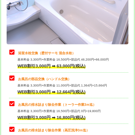
桝清掃
8,800円
止水・漏水調査・防水処理・清掃・修
11,000円
理・調整・分解・加工など（軽作業）
止水・漏水調査・防水処理・清掃・修
22,000円
理・調整・分解・加工など（中作業）
浴室水栓交換（壁付サーモ 混合水栓）
基本料金 3,300円+作業料金 16,500円+部品代 46,200円=66,000円
止水・漏水調査・防水処理・清掃・修
33,000円
WEB割引3,000円 ➡ 63,000円(税込)
理・調整・分解・加工など（重作業）
お風呂の部品交換（ハンドル交換）
トイレタンク脱着
16,500円
基本料金 3,300円+作業料金 11,000円+部品代 1,364円=15,664円
WEB割引3,000円 ➡ 12,664円(税込)
トイレ便器脱着
16,500円
タンクレストイレ脱着
33,000円
お風呂の排水詰まり除去作業（トーラー作業3ｍ迄）
基本料金 3,300円+作業料金 16,500円+部品代 0円=19,800円
小便器トイレ脱着
現地見積
WEB割引3,000円 ➡ 16,800円(税込)
その他部品の脱着
8,800円～
お風呂の排水詰まり除去作業（高圧洗浄3ｍ迄）