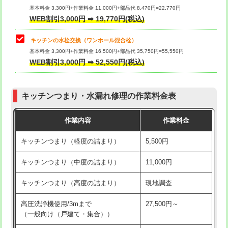
用/3ｍまで)
基本料金 3,300円+作業料金 11,000円+部品代 8,470円=22,770円
止水・漏水調査・防水処理・清掃・修
33,000円
WEB割引3,000円 ➡ 19,770円(税込)
理・調整・分解・加工など（重作業）
給水管工事※（塩ビ管（VP・HI）使
+8,800円
用（追加）/3ｍ超え)
キッチンの水栓交換（ワンホール混合栓）
お風呂タンク脱着
16,500円
基本料金 3,300円+作業料金 16,500円+部品代 35,750円=55,550円
給水管工事※（ライニング鋼管・銅
44,000円
WEB割引3,000円 ➡ 52,550円(税込)
その他部品の脱着
8,800円～
管・ポリ管・HT管使用/3ｍまで)
交換・取付（タンク）
22,000円+材料費
給水管工事※（ライニング鋼管・銅
+8,800円
管・ポリ管・HT管使用/3ｍ超え)
キッチンつまり・水漏れ修理の作業料金表
交換・取付(単水栓（壁付・デッキ
13,200円+材料費
式）)
排水管工事（土の掘削・埋め戻し作
11,000円~
作業内容
作業料金
業）
交換・取付(混合水栓（壁付・デッキ
16,500円+材料費
キッチンつまり（軽度の詰まり）
5,500円
式・ワンホール）)
排水管工事（排水管工事/3ｍまで）
55,000円
キッチンつまり（中度の詰まり）
11,000円
交換・取付(排水栓・排水トラップ
22,000円+材料費
排水管工事（追加 排水管工事/3ｍ超
+11,000円
（P/S/ポップアップ））
え）
キッチンつまり（高度の詰まり）
現地調査
交換・取付（その他部品）
11,000円+材料費
マス交換（土の掘削・埋め戻し作業）
11,000円~
高圧洗浄機使用/3mまで
27,500円～
（一般向け（戸建て・集合））
持込商品取付（単水栓）
13,200円
マス交換（深さ50㎝未満）
55,000円