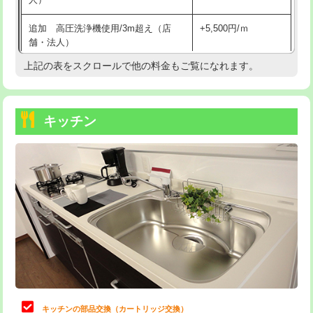
持込商品取付（混合水栓）
16,500円
追加 高圧洗浄機使用/3m超え（店
+5,500円/ｍ
持込商品取付（浄水器・分岐水栓）
16,500円
舗・法人）
持込商品取付（温水洗浄便座）
22,000円
上記の表をスクロールで他の料金もご覧になれます。
高度高圧洗浄換
現地調査
持込商品取付（普通便座⇔温水洗浄便
22,000円
トーラー作業
16,500円
座）
キッチン
トーラー機使用/3mまで
33,000円
給水管工事※（ホール加工)
16,500円
追加トーラー機使用/3m超え
+3,300円
給水管工事※（バンド止め)
3,300円
カメラ調査
33,000円
給水管工事※（支持金具設置)
5,500円
桝清掃
8,800円
給水管工事※（保温材使用（バンド止
5,500円
め込み）)
止水・漏水調査・防水処理・清掃・修
11,000円
理・調整・分解・加工など（軽作業）
給水管工事※（土の掘削・埋め戻し作
11,000円
業)
止水・漏水調査・防水処理・清掃・修
22,000円
理・調整・分解・加工など（中作業）
給水管工事※（塩ビ管（VP・HI）使
33,000円
キッチンの部品交換（カートリッジ交換）