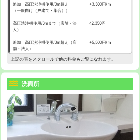
追加 高圧洗浄機使用/3m超え
+3,300円/ｍ
持込商品取付（混合水栓）
16,500円
マス交換（深さ50㎝以上）
66,000円
（一般向け（戸建て・集合））
持込商品取付（浄水器・分岐水栓）
16,500円
コンクリート斫り（厚さ10㎝まで）
27,500円
高圧洗浄機使用/3mまで（店舗・法
42,350円
人）
給水管工事※（ホール加工)
16,500円
コンクリート斫り（厚さ10㎝超え）
38,500円
追加 高圧洗浄機使用/3m超え（店
+5,500円/ｍ
給水管工事※（バンド止め)
3,300円
モルタル補修（厚さ10㎝まで）
27,500円
舗・法人）
給水管工事※（支持金具設置)
5,500円
モルタル補修（厚さ10㎝超え）
38,500円
上記の表をスクロールで他の料金もご覧になれます。
高度高圧洗浄換
現地調査
給水管工事※（保温材使用（バンド止
5,500円
洗面台設置
38,500円
トーラー作業
16,500円
め込み）)
洗面所
追加人工
16,500円
トーラー機使用/3mまで
33,000円
給水管工事※（土の掘削・埋め戻し作
11,000円
業)
廃棄・処分
現場見積
追加トーラー機使用/3m超え
+3,300円
給水管工事※（塩ビ管（VP・HI）使
33,000円
※給水管工事は20mmまでの価格です。
カメラ調査
33,000円
用/3ｍまで)
桝清掃
8,800円
給水管工事※（塩ビ管（VP・HI）使
+8,800円
用（追加）/3ｍ超え)
止水・漏水調査・防水処理・清掃・修
11,000円