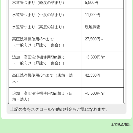
水道管つまり（軽度の詰まり）
5,500円
交換・取付(排水栓・排水トラップ
22,000円+材料費
洗面台設置
38,500円
（P/S/ポップアップ））
水道管つまり（中度の詰まり）
11,000円
化粧台設置
22,000円
交換・取付（その他部品）
11,000円+材料費
水道管つまり（高度の詰まり）
現地調査
追加人工
16,500円
持込商品取付（単水栓）
13,200円
高圧洗浄機使用/3mまで
27,500円～
廃棄・処分
現場見積
（一般向け（戸建て・集合））
持込商品取付（混合水栓）
16,500円
※給水管工事は20mmまでの価格です。
追加 高圧洗浄機使用/3m超え
+3,300円/ｍ
持込商品取付（浄水器・分岐水栓）
16,500円
（一般向け（戸建て・集合））
排水管工事（土の掘削・埋め戻し作
11,000円~
高圧洗浄機使用/3mまで（店舗・法
42,350円
業）
人）
排水管工事（排水管工事/3ｍまで）
55,000円
追加 高圧洗浄機使用/3m超え（店
+5,500円/ｍ
舗・法人）
排水管工事（追加 排水管工事/3ｍ超
+11,000円
え）
上記の表をスクロールで他の料金もご覧になれます。
高度高圧洗浄換
現地調査
マス交換（土の掘削・埋め戻し作業）
11,000円~
トーラー作業
16,500円
全て税込表記
マス交換（深さ50㎝未満）
55,000円