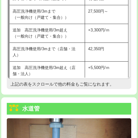
給水管工事※（バンド止め)
3,300円
高圧洗浄機使用/3mまで
27,500円～
（一般向け（戸建て・集合））
給水管工事※（支持金具設置)
5,500円
追加 高圧洗浄機使用/3m超え
+3,300円/ｍ
給水管工事※（保温材使用（バンド止
5,500円
（一般向け（戸建て・集合））
め込み）)
高圧洗浄機使用/3mまで（店舗・法
42,350円
給水管工事※（土の掘削・埋め戻し作
11,000円
人）
業)
追加 高圧洗浄機使用/3m超え（店
+5,500円/ｍ
給水管工事※（塩ビ管（VP・HI）使
33,000円
舗・法人）
用/3ｍまで)
上記の表をスクロールで他の料金もご覧になれます。
高度高圧洗浄換
現地調査
給水管工事※（塩ビ管（VP・HI）使
+8,800円
用（追加）/3ｍ超え)
トーラー作業
16,500円
給水管工事※（ライニング鋼管・銅
44,000円
水道管
トーラー機使用/3mまで
33,000円
管・ポリ管・HT管使用/3ｍまで)
追加トーラー機使用/3m超え
+3,300円
給水管工事※（ライニング鋼管・銅
+8,800円
管・ポリ管・HT管使用/3ｍ超え)
カメラ調査
33,000円