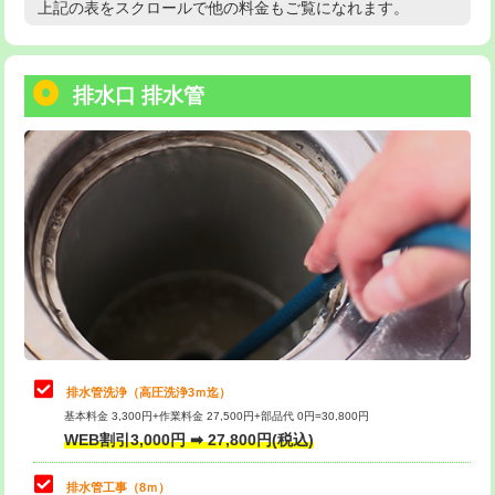
上記の表をスクロールで他の料金もご覧になれます。
高度高圧洗浄換
現地調査
用/3ｍまで)
トーラー作業
16,500円
給水管工事※（塩ビ管（VP・HI）使
+8,800円
用（追加）/3ｍ超え)
排水口 排水管
トーラー機使用/3mまで
33,000円
給水管工事※（ライニング鋼管・銅
44,000円
追加トーラー機使用/3m超え
+3,300円
管・ポリ管・HT管使用/3ｍまで)
カメラ調査
33,000円
給水管工事※（ライニング鋼管・銅
+8,800円
管・ポリ管・HT管使用/3ｍ超え)
桝清掃
8,800円
排水管工事（土の掘削・埋め戻し作
11,000円~
止水・漏水調査・防水処理・清掃・修
11,000円
業）
理・調整・分解・加工など（軽作業）
排水管工事（排水管工事/3ｍまで）
55,000円
止水・漏水調査・防水処理・清掃・修
22,000円
理・調整・分解・加工など（中作業）
排水管工事（追加 排水管工事/3ｍ超
+11,000円
排水管洗浄（高圧洗浄3ｍ迄）
え）
基本料金 3,300円+作業料金 27,500円+部品代 0円=30,800円
止水・漏水調査・防水処理・清掃・修
33,000円
WEB割引3,000円 ➡ 27,800円(税込)
理・調整・分解・加工など（重作業）
マス交換（土の掘削・埋め戻し作業）
11,000円~
排水管工事（8ｍ）
その他部品の脱着
8,800円～
マス交換（深さ50㎝未満）
55,000円