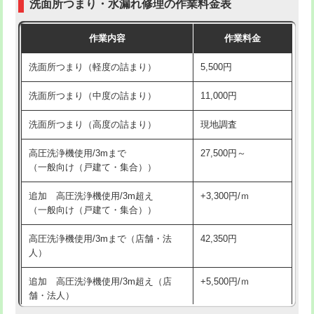
洗面所つまり・水漏れ修理の作業料金表
コンクリート斫り（厚さ10㎝超え）
38,500円
交換・取付（その他部品）
11,000円+材料費
作業内容
作業料金
モルタル補修（厚さ10㎝まで）
27,500円
持込商品取付（単水栓）
13,200円
洗面所つまり（軽度の詰まり）
5,500円
モルタル補修（厚さ10㎝超え）
38,500円
持込商品取付（混合水栓）
16,500円
洗面所つまり（中度の詰まり）
11,000円
洗面台設置
38,500円
持込商品取付（浄水器・分岐水栓）
16,500円
洗面所つまり（高度の詰まり）
現地調査
バスタブ設置
現場見積
給水管工事※（ホール加工)
16,500円
高圧洗浄機使用/3mまで
27,500円～
追加人工
16,500円
（一般向け（戸建て・集合））
給水管工事※（バンド止め)
3,300円
廃棄・処分
現場見積
追加 高圧洗浄機使用/3m超え
+3,300円/ｍ
給水管工事※（支持金具設置)
5,500円
（一般向け（戸建て・集合））
※給水管工事は20mmまでの価格です。
給水管工事※（保温材使用（バンド止
5,500円
高圧洗浄機使用/3mまで（店舗・法
42,350円
め込み）)
人）
給水管工事※（土の掘削・埋め戻し作
11,000円
追加 高圧洗浄機使用/3m超え（店
+5,500円/ｍ
業)
舗・法人）
給水管工事※（塩ビ管（VP・HI）使
33,000円