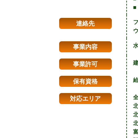
■
連絡先
事業内容
建
事業許可
保有資格
対応エリア