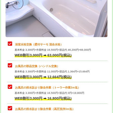
桝清掃
8,800円
止水・漏水調査・防水処理・清掃・修
11,000円
理・調整・分解・加工など（軽作業）
止水・漏水調査・防水処理・清掃・修
22,000円
理・調整・分解・加工など（中作業）
浴室水栓交換（壁付サーモ 混合水栓）
基本料金 3,300円+作業料金 16,500円+部品代 46,200円=66,000円
止水・漏水調査・防水処理・清掃・修
33,000円
WEB割引3,000円 ➡ 63,000円(税込)
理・調整・分解・加工など（重作業）
お風呂の部品交換（ハンドル交換）
トイレタンク脱着
16,500円
基本料金 3,300円+作業料金 11,000円+部品代 1,364円=15,664円
WEB割引3,000円 ➡ 12,664円(税込)
トイレ便器脱着
16,500円
タンクレストイレ脱着
33,000円
お風呂の排水詰まり除去作業（トーラー作業3ｍ迄）
基本料金 3,300円+作業料金 16,500円+部品代 0円=19,800円
小便器トイレ脱着
現地見積
WEB割引3,000円 ➡ 16,800円(税込)
その他部品の脱着
8,800円～
お風呂の排水詰まり除去作業（高圧洗浄3ｍ迄）