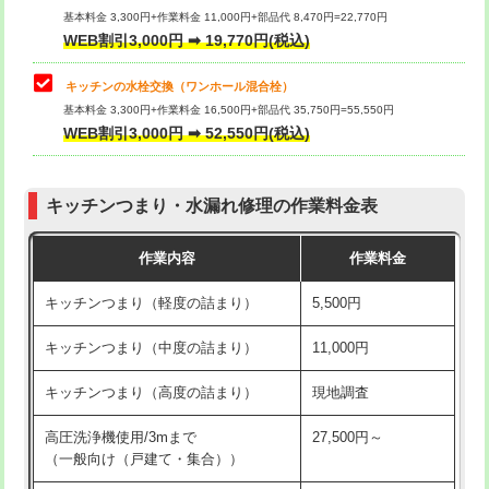
用/3ｍまで)
基本料金 3,300円+作業料金 11,000円+部品代 8,470円=22,770円
止水・漏水調査・防水処理・清掃・修
33,000円
WEB割引3,000円 ➡ 19,770円(税込)
理・調整・分解・加工など（重作業）
給水管工事※（塩ビ管（VP・HI）使
+8,800円
用（追加）/3ｍ超え)
キッチンの水栓交換（ワンホール混合栓）
お風呂タンク脱着
16,500円
基本料金 3,300円+作業料金 16,500円+部品代 35,750円=55,550円
給水管工事※（ライニング鋼管・銅
44,000円
WEB割引3,000円 ➡ 52,550円(税込)
その他部品の脱着
8,800円～
管・ポリ管・HT管使用/3ｍまで)
交換・取付（タンク）
22,000円+材料費
給水管工事※（ライニング鋼管・銅
+8,800円
管・ポリ管・HT管使用/3ｍ超え)
キッチンつまり・水漏れ修理の作業料金表
交換・取付(単水栓（壁付・デッキ
13,200円+材料費
式）)
排水管工事（土の掘削・埋め戻し作
11,000円~
作業内容
作業料金
業）
交換・取付(混合水栓（壁付・デッキ
16,500円+材料費
キッチンつまり（軽度の詰まり）
5,500円
式・ワンホール）)
排水管工事（排水管工事/3ｍまで）
55,000円
キッチンつまり（中度の詰まり）
11,000円
交換・取付(排水栓・排水トラップ
22,000円+材料費
排水管工事（追加 排水管工事/3ｍ超
+11,000円
（P/S/ポップアップ））
え）
キッチンつまり（高度の詰まり）
現地調査
交換・取付（その他部品）
11,000円+材料費
マス交換（土の掘削・埋め戻し作業）
11,000円~
高圧洗浄機使用/3mまで
27,500円～
（一般向け（戸建て・集合））
持込商品取付（単水栓）
13,200円
マス交換（深さ50㎝未満）
55,000円