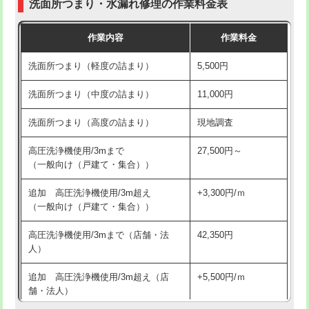
洗面所つまり・水漏れ修理の作業料金表
コンクリート斫り（厚さ10㎝超え）
38,500円
交換・取付（その他部品）
11,000円+材料費
作業内容
作業料金
モルタル補修（厚さ10㎝まで）
27,500円
持込商品取付（単水栓）
13,200円
洗面所つまり（軽度の詰まり）
5,500円
モルタル補修（厚さ10㎝超え）
38,500円
持込商品取付（混合水栓）
16,500円
洗面所つまり（中度の詰まり）
11,000円
洗面台設置
38,500円
持込商品取付（浄水器・分岐水栓）
16,500円
洗面所つまり（高度の詰まり）
現地調査
バスタブ設置
現場見積
給水管工事※（ホール加工)
16,500円
高圧洗浄機使用/3mまで
27,500円～
追加人工
16,500円
（一般向け（戸建て・集合））
給水管工事※（バンド止め)
3,300円
廃棄・処分
現場見積
追加 高圧洗浄機使用/3m超え
+3,300円/ｍ
給水管工事※（支持金具設置)
5,500円
（一般向け（戸建て・集合））
※給水管工事は20mmまでの価格です。
給水管工事※（保温材使用（バンド止
5,500円
高圧洗浄機使用/3mまで（店舗・法
42,350円
め込み）)
人）
給水管工事※（土の掘削・埋め戻し作
11,000円
追加 高圧洗浄機使用/3m超え（店
+5,500円/ｍ
業)
舗・法人）
給水管工事※（塩ビ管（VP・HI）使
33,000円