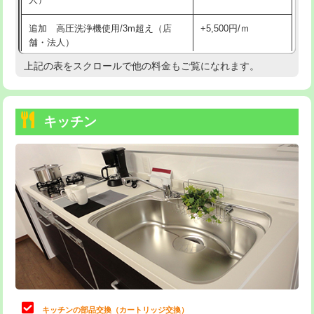
持込商品取付（混合水栓）
16,500円
追加 高圧洗浄機使用/3m超え（店
+5,500円/ｍ
持込商品取付（浄水器・分岐水栓）
16,500円
舗・法人）
持込商品取付（温水洗浄便座）
22,000円
上記の表をスクロールで他の料金もご覧になれます。
高度高圧洗浄換
現地調査
持込商品取付（普通便座⇔温水洗浄便
22,000円
トーラー作業
16,500円
座）
キッチン
トーラー機使用/3mまで
33,000円
給水管工事※（ホール加工)
16,500円
追加トーラー機使用/3m超え
+3,300円
給水管工事※（バンド止め)
3,300円
カメラ調査
33,000円
給水管工事※（支持金具設置)
5,500円
桝清掃
8,800円
給水管工事※（保温材使用（バンド止
5,500円
め込み）)
止水・漏水調査・防水処理・清掃・修
11,000円
理・調整・分解・加工など（軽作業）
給水管工事※（土の掘削・埋め戻し作
11,000円
業)
止水・漏水調査・防水処理・清掃・修
22,000円
理・調整・分解・加工など（中作業）
給水管工事※（塩ビ管（VP・HI）使
33,000円
キッチンの部品交換（カートリッジ交換）