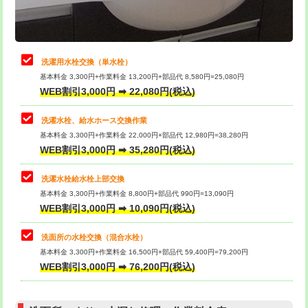
理・調整・分解・加工など（軽作業）
給水管工事※（ライニング鋼管・銅
44,000円
管・ポリ管・HT管使用/3ｍまで)
止水・漏水調査・防水処理・清掃・修
22,000円
理・調整・分解・加工など（中作業）
給水管工事※（ライニング鋼管・銅
+8,800円
洗濯用水栓交換（単水栓）
管・ポリ管・HT管使用/3ｍ超え)
基本料金 3,300円+作業料金 13,200円+部品代 8,580円=25,080円
止水・漏水調査・防水処理・清掃・修
33,000円
WEB割引3,000円 ➡ 22,080円(税込)
理・調整・分解・加工など（重作業）
排水管工事（土の掘削・埋め戻し作
11,000円~
業）
洗濯水栓、給水ホース交換作業
キッチンタンク脱着
16,500円
基本料金 3,300円+作業料金 22,000円+部品代 12,980円=38,280円
排水管工事（排水管工事/3ｍまで）
55,000円
WEB割引3,000円 ➡ 35,280円(税込)
その他部品の脱着
8,800円～
排水管工事（追加 排水管工事/3ｍ超
+11,000円
交換・取付（タンク）
22,000円+材料費
洗濯水栓給水栓上部交換
え）
基本料金 3,300円+作業料金 8,800円+部品代 990円=13,090円
交換・取付(単水栓（壁付・デッキ
13,200円+材料費
WEB割引3,000円 ➡ 10,090円(税込)
マス交換（土の掘削・埋め戻し作業）
11,000円~
式）)
洗面所の水栓交換（混合水栓）
マス交換（深さ50㎝未満）
55,000円
交換・取付(混合水栓（壁付・デッキ
16,500円+材料費
基本料金 3,300円+作業料金 16,500円+部品代 59,400円=79,200円
式・ワンホール）)
WEB割引3,000円 ➡ 76,200円(税込)
マス交換（深さ50㎝以上）
66,000円
交換・取付(排水栓・排水トラップ
22,000円+材料費
コンクリート斫り（厚さ10㎝まで）
27,500円
（P/S/ポップアップ））