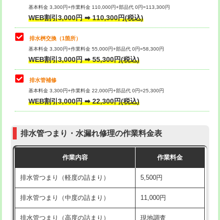
基本料金 3,300円+作業料金 110,000円+部品代 0円=113,300円
WEB割引3,000円 ➡ 110,300円(税込)
交換・取付（タンク）
22,000円+材料費
マス交換（深さ50㎝以上）
66,000円
交換・取付(単水栓（壁付・デッキ
13,200円+材料費
コンクリート斫り（厚さ10㎝まで）
27,500円
排水桝交換（1箇所）
式）)
基本料金 3,300円+作業料金 55,000円+部品代 0円=58,300円
コンクリート斫り（厚さ10㎝超え）
38,500円
WEB割引3,000円 ➡ 55,300円(税込)
交換・取付(混合水栓（壁付・デッキ
16,500円+材料費
式・ワンホール）)
モルタル補修（厚さ10㎝まで）
27,500円
排水管補修
基本料金 3,300円+作業料金 22,000円+部品代 0円=25,300円
交換・取付(排水栓・排水トラップ
22,000円+材料費
モルタル補修（厚さ10㎝超え）
38,500円
WEB割引3,000円 ➡ 22,300円(税込)
（P/S/ポップアップ））
台所シンク・作業台設置
現場見積
交換・取付（その他部品）
11,000円+材料費
排水管つまり・水漏れ修理の作業料金表
追加人工
16,500円
持込商品取付（単水栓）
13,200円
作業内容
作業料金
廃棄・処分
現場見積
持込商品取付（混合水栓）
16,500円
排水管つまり（軽度の詰まり）
5,500円
※給水管工事は20mmまでの価格です。
持込商品取付（浄水器・分岐水栓）
16,500円
排水管つまり（中度の詰まり）
11,000円
給水管工事※（ホール加工)
16,500円
排水管つまり（高度の詰まり）
現地調査