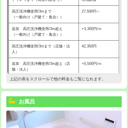
高圧洗浄機使用/3mまで
27,500円～
（一般向け（戸建て・集合））
追加 高圧洗浄機使用/3m超え
+3,300円/ｍ
（一般向け（戸建て・集合））
高圧洗浄機使用/3mまで（店舗・法
42,350円
人）
追加 高圧洗浄機使用/3m超え（店
+5,500円/ｍ
舗・法人）
上記の表をスクロールで他の料金もご覧になれます。
高度高圧洗浄換
現地調査
トーラー作業
16,500円
お風呂
トーラー機使用/3mまで
33,000円
追加トーラー機使用/3m超え
+3,300円
カメラ調査
33,000円