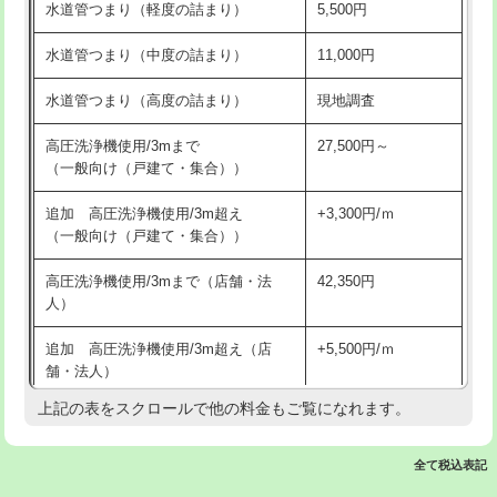
水道管つまり（軽度の詰まり）
5,500円
交換・取付(排水栓・排水トラップ
22,000円+材料費
洗面台設置
38,500円
（P/S/ポップアップ））
水道管つまり（中度の詰まり）
11,000円
化粧台設置
22,000円
交換・取付（その他部品）
11,000円+材料費
水道管つまり（高度の詰まり）
現地調査
追加人工
16,500円
持込商品取付（単水栓）
13,200円
高圧洗浄機使用/3mまで
27,500円～
廃棄・処分
現場見積
（一般向け（戸建て・集合））
持込商品取付（混合水栓）
16,500円
※給水管工事は20mmまでの価格です。
追加 高圧洗浄機使用/3m超え
+3,300円/ｍ
持込商品取付（浄水器・分岐水栓）
16,500円
（一般向け（戸建て・集合））
排水管工事（土の掘削・埋め戻し作
11,000円~
高圧洗浄機使用/3mまで（店舗・法
42,350円
業）
人）
排水管工事（排水管工事/3ｍまで）
55,000円
追加 高圧洗浄機使用/3m超え（店
+5,500円/ｍ
舗・法人）
排水管工事（追加 排水管工事/3ｍ超
+11,000円
え）
上記の表をスクロールで他の料金もご覧になれます。
高度高圧洗浄換
現地調査
マス交換（土の掘削・埋め戻し作業）
11,000円~
トーラー作業
16,500円
全て税込表記
マス交換（深さ50㎝未満）
55,000円