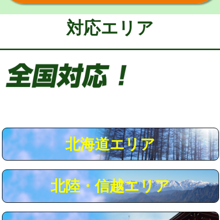
給水管工事※（保温材使用（バンド止
5,500円
め込み）)
対応エリア
給水管工事※（土の掘削・埋め戻し作
11,000円
業)
給水管工事※（塩ビ管（VP・HI）使
33,000円
用/3ｍまで)
給水管工事※（塩ビ管（VP・HI）使
+8,800円
用（追加）/3ｍ超え)
給水管工事※（ライニング鋼管・銅
44,000円
管・ポリ管・HT管使用/3ｍまで)
北海道エリア
給水管工事※（ライニング鋼管・銅
+8,800円
管・ポリ管・HT管使用/3ｍ超え)
北陸・信越エリア
マス交換（土の掘削・埋め戻し作業）
11,000円~
マス交換（深さ50㎝未満）
55,000円