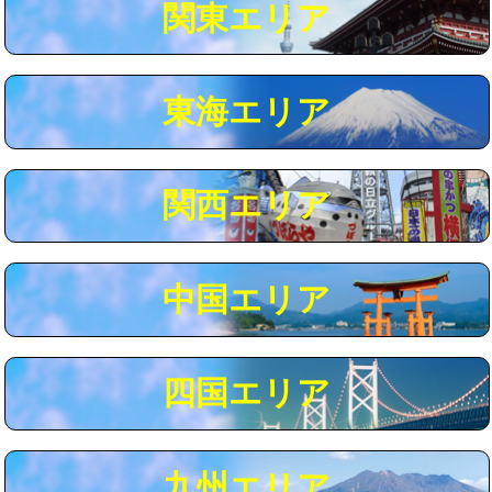
関東エリア
マス交換（深さ50㎝以上）
66,000円
コンクリート斫り（厚さ10㎝まで）
27,500円
東海エリア
コンクリート斫り（厚さ10㎝超え）
38,500円
モルタル補修（厚さ10㎝まで）
27,500円
モルタル補修（厚さ10㎝超え）
38,500円
関西エリア
追加人工
16,500円
廃棄・処分
現場見積
中国エリア
※給水管工事は20mmまでの価格です。
四国エリア
九州エリア