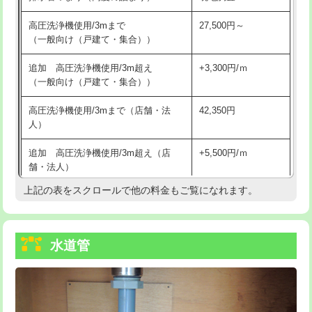
給水管工事※（バンド止め)
3,300円
高圧洗浄機使用/3mまで
27,500円～
（一般向け（戸建て・集合））
給水管工事※（支持金具設置)
5,500円
追加 高圧洗浄機使用/3m超え
+3,300円/ｍ
給水管工事※（保温材使用（バンド止
5,500円
（一般向け（戸建て・集合））
め込み）)
高圧洗浄機使用/3mまで（店舗・法
42,350円
給水管工事※（土の掘削・埋め戻し作
11,000円
人）
業)
追加 高圧洗浄機使用/3m超え（店
+5,500円/ｍ
給水管工事※（塩ビ管（VP・HI）使
33,000円
舗・法人）
用/3ｍまで)
上記の表をスクロールで他の料金もご覧になれます。
高度高圧洗浄換
現地調査
給水管工事※（塩ビ管（VP・HI）使
+8,800円
用（追加）/3ｍ超え)
トーラー作業
16,500円
給水管工事※（ライニング鋼管・銅
44,000円
水道管
トーラー機使用/3mまで
33,000円
管・ポリ管・HT管使用/3ｍまで)
追加トーラー機使用/3m超え
+3,300円
給水管工事※（ライニング鋼管・銅
+8,800円
管・ポリ管・HT管使用/3ｍ超え)
カメラ調査
33,000円