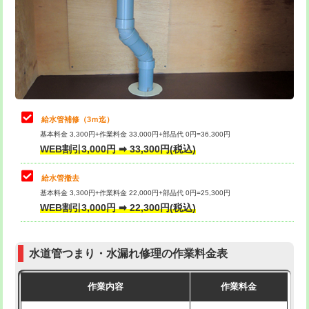
排水管工事（土の掘削・埋め戻し作
11,000円~
桝清掃
8,800円
業）
止水・漏水調査・防水処理・清掃・修
11,000円
排水管工事（排水管工事/3ｍまで）
55,000円
理・調整・分解・加工など（軽作業）
排水管工事（追加 排水管工事/3ｍ超
+11,000円
止水・漏水調査・防水処理・清掃・修
22,000円
え）
理・調整・分解・加工など（中作業）
給水管補修（3ｍ迄）
マス交換（土の掘削・埋め戻し作業）
11,000円~
基本料金 3,300円+作業料金 33,000円+部品代 0円=36,300円
止水・漏水調査・防水処理・清掃・修
33,000円
WEB割引3,000円 ➡ 33,300円(税込)
理・調整・分解・加工など（重作業）
マス交換（深さ50㎝未満）
55,000円
給水管撤去
その他部品の脱着
8,800円～
マス交換（深さ50㎝以上）
66,000円
基本料金 3,300円+作業料金 22,000円+部品代 0円=25,300円
WEB割引3,000円 ➡ 22,300円(税込)
交換・取付（タンク）
22,000円+材料費
コンクリート斫り（厚さ10㎝まで）
27,500円
交換・取付(単水栓（壁付・デッキ
13,200円+材料費
コンクリート斫り（厚さ10㎝超え）
38,500円
式）)
水道管つまり・水漏れ修理の作業料金表
モルタル補修（厚さ10㎝まで）
27,500円
交換・取付(混合水栓（壁付・デッキ
16,500円+材料費
作業内容
作業料金
式・ワンホール）)
モルタル補修（厚さ10㎝超え）
38,500円