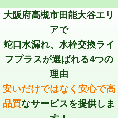
トーラー機使用/3mまで
33,000円
マス交換（深さ50㎝以上）
66,000円
大阪府高槻市田能大谷エリ
追加トーラー機使用/3m超え
+3,300円
コンクリート斫り（厚さ10㎝まで）
27,500円
カメラ調査
33,000円
アで
コンクリート斫り（厚さ10㎝超え）
38,500円
桝清掃
8,800円
蛇口水漏れ、水栓交換ライ
モルタル補修（厚さ10㎝まで）
27,500円
止水・漏水調査・防水処理・清掃・修
11,000円
理・調整・分解・加工など（軽作業）
モルタル補修（厚さ10㎝超え）
38,500円
フプラスが選ばれる4つの
止水・漏水調査・防水処理・清掃・修
22,000円
追加人工
16,500円
理・調整・分解・加工など（中作業）
理由
廃棄・処分
現場見積
止水・漏水調査・防水処理・清掃・修
33,000円
理・調整・分解・加工など（重作業）
安いだけではなく安心で高
その他部品の脱着
8,800円～
品質
なサービスを提供しま
交換・取付（タンク）
22,000円+材料費
交換・取付(単水栓（壁付・デッキ
13,200円+材料費