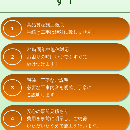
す！
式）)
交換・取付(混合水栓（壁付・デッキ
16,500円+材料費
式・ワンホール）)
高品質な施工徹底
1
手続き工事は絶対に致しません！
交換・取付(排水栓・排水トラップ
22,000円+材料費
（P/S/ポップアップ））
24時間年中無休対応
交換・取付（その他部品）
11,000円+材料費
2
お困りの時はいつでもすぐに
持込商品取付（単水栓）
13,200円
駆けつけます！
持込商品取付（混合水栓）
16,500円
明確、丁寧なご説明
持込商品取付（浄水器・分岐水栓）
16,500円
3
必要な工事内容を明確、丁寧に
ご説明します。
給水管工事※（ホール加工)
16,500円
給水管工事※（バンド止め)
3,300円
安心の事前見積もり
4
費用を事前に明示し、ご納得
給水管工事※（支持金具設置)
5,500円
いただいたうえで施工を行います。