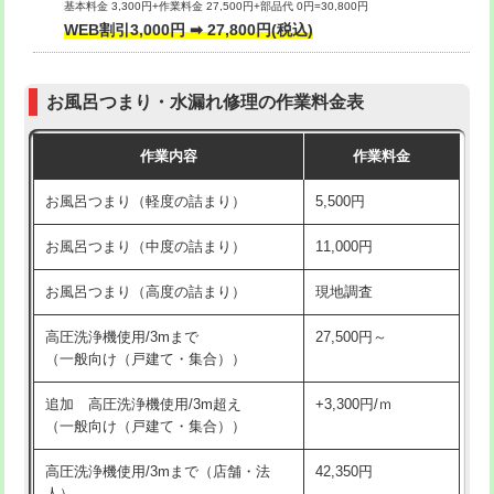
基本料金 3,300円+作業料金 27,500円+部品代 0円=30,800円
交換・取付（タンク）
22,000円+材料費
WEB割引3,000円 ➡ 27,800円(税込)
交換・取付（便器）
22,000円+材料費
お風呂つまり・水漏れ修理の作業料金表
交換・取付（普通便座）
11,000円+材料費
作業内容
作業料金
交換・取付（温水洗浄便座）
16,500円+材料費
お風呂つまり（軽度の詰まり）
5,500円
交換・取付(単水栓（壁付・デッキ
13,200円+材料費
式）)
お風呂つまり（中度の詰まり）
11,000円
交換・取付(混合水栓（壁付・デッキ
16,500円+材料費
お風呂つまり（高度の詰まり）
現地調査
式・ワンホール）)
高圧洗浄機使用/3mまで
27,500円～
交換・取付(排水栓・排水トラップ
22,000円+材料費
（一般向け（戸建て・集合））
（P/S/ポップアップ））
追加 高圧洗浄機使用/3m超え
+3,300円/ｍ
交換・取付（その他部品）
11,000円+材料費
（一般向け（戸建て・集合））
持込商品取付（単水栓）
13,200円
高圧洗浄機使用/3mまで（店舗・法
42,350円
人）