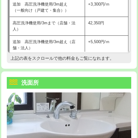
追加 高圧洗浄機使用/3m超え
+3,300円/ｍ
持込商品取付（混合水栓）
16,500円
マス交換（深さ50㎝以上）
66,000円
（一般向け（戸建て・集合））
持込商品取付（浄水器・分岐水栓）
16,500円
コンクリート斫り（厚さ10㎝まで）
27,500円
高圧洗浄機使用/3mまで（店舗・法
42,350円
人）
給水管工事※（ホール加工)
16,500円
コンクリート斫り（厚さ10㎝超え）
38,500円
追加 高圧洗浄機使用/3m超え（店
+5,500円/ｍ
給水管工事※（バンド止め)
3,300円
モルタル補修（厚さ10㎝まで）
27,500円
舗・法人）
給水管工事※（支持金具設置)
5,500円
モルタル補修（厚さ10㎝超え）
38,500円
上記の表をスクロールで他の料金もご覧になれます。
高度高圧洗浄換
現地調査
給水管工事※（保温材使用（バンド止
5,500円
洗面台設置
38,500円
トーラー作業
16,500円
め込み）)
洗面所
追加人工
16,500円
トーラー機使用/3mまで
33,000円
給水管工事※（土の掘削・埋め戻し作
11,000円
業)
廃棄・処分
現場見積
追加トーラー機使用/3m超え
+3,300円
給水管工事※（塩ビ管（VP・HI）使
33,000円
※給水管工事は20mmまでの価格です。
カメラ調査
33,000円
用/3ｍまで)
桝清掃
8,800円
給水管工事※（塩ビ管（VP・HI）使
+8,800円
用（追加）/3ｍ超え)
止水・漏水調査・防水処理・清掃・修
11,000円