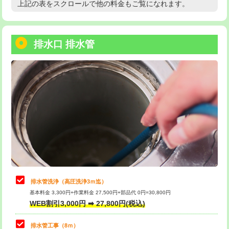
上記の表をスクロールで他の料金もご覧になれます。
高度高圧洗浄換
現地調査
用/3ｍまで)
トーラー作業
16,500円
給水管工事※（塩ビ管（VP・HI）使
+8,800円
用（追加）/3ｍ超え)
排水口 排水管
トーラー機使用/3mまで
33,000円
給水管工事※（ライニング鋼管・銅
44,000円
追加トーラー機使用/3m超え
+3,300円
管・ポリ管・HT管使用/3ｍまで)
カメラ調査
33,000円
給水管工事※（ライニング鋼管・銅
+8,800円
管・ポリ管・HT管使用/3ｍ超え)
桝清掃
8,800円
排水管工事（土の掘削・埋め戻し作
11,000円~
止水・漏水調査・防水処理・清掃・修
11,000円
業）
理・調整・分解・加工など（軽作業）
排水管工事（排水管工事/3ｍまで）
55,000円
止水・漏水調査・防水処理・清掃・修
22,000円
理・調整・分解・加工など（中作業）
排水管工事（追加 排水管工事/3ｍ超
+11,000円
排水管洗浄（高圧洗浄3ｍ迄）
え）
基本料金 3,300円+作業料金 27,500円+部品代 0円=30,800円
止水・漏水調査・防水処理・清掃・修
33,000円
WEB割引3,000円 ➡ 27,800円(税込)
理・調整・分解・加工など（重作業）
マス交換（土の掘削・埋め戻し作業）
11,000円~
排水管工事（8ｍ）
その他部品の脱着
8,800円～
マス交換（深さ50㎝未満）
55,000円