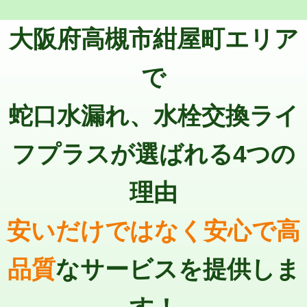
トーラー機使用/3mまで
33,000円
マス交換（深さ50㎝以上）
66,000円
大阪府高槻市紺屋町エリア
追加トーラー機使用/3m超え
+3,300円
コンクリート斫り（厚さ10㎝まで）
27,500円
カメラ調査
33,000円
で
コンクリート斫り（厚さ10㎝超え）
38,500円
桝清掃
8,800円
蛇口水漏れ、水栓交換ライ
モルタル補修（厚さ10㎝まで）
27,500円
止水・漏水調査・防水処理・清掃・修
11,000円
理・調整・分解・加工など（軽作業）
モルタル補修（厚さ10㎝超え）
38,500円
フプラスが選ばれる4つの
止水・漏水調査・防水処理・清掃・修
22,000円
追加人工
16,500円
理・調整・分解・加工など（中作業）
理由
廃棄・処分
現場見積
止水・漏水調査・防水処理・清掃・修
33,000円
理・調整・分解・加工など（重作業）
安いだけではなく安心で高
その他部品の脱着
8,800円～
品質
なサービスを提供しま
交換・取付（タンク）
22,000円+材料費
交換・取付(単水栓（壁付・デッキ
13,200円+材料費