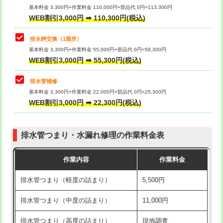
基本料金 3,300円+作業料金 110,000円+部品代 0円=113,300円
WEB割引3,000円 ➡ 110,300円(税込)
交換・取付（タンク）
22,000円+材料費
マス交換（深さ50㎝以上）
66,000円
交換・取付(単水栓（壁付・デッキ
13,200円+材料費
コンクリート斫り（厚さ10㎝まで）
27,500円
排水桝交換（1箇所）
式）)
基本料金 3,300円+作業料金 55,000円+部品代 0円=58,300円
コンクリート斫り（厚さ10㎝超え）
38,500円
WEB割引3,000円 ➡ 55,300円(税込)
交換・取付(混合水栓（壁付・デッキ
16,500円+材料費
式・ワンホール）)
モルタル補修（厚さ10㎝まで）
27,500円
排水管補修
基本料金 3,300円+作業料金 22,000円+部品代 0円=25,300円
交換・取付(排水栓・排水トラップ
22,000円+材料費
モルタル補修（厚さ10㎝超え）
38,500円
WEB割引3,000円 ➡ 22,300円(税込)
（P/S/ポップアップ））
台所シンク・作業台設置
現場見積
交換・取付（その他部品）
11,000円+材料費
排水管つまり・水漏れ修理の作業料金表
追加人工
16,500円
持込商品取付（単水栓）
13,200円
作業内容
作業料金
廃棄・処分
現場見積
持込商品取付（混合水栓）
16,500円
排水管つまり（軽度の詰まり）
5,500円
※給水管工事は20mmまでの価格です。
持込商品取付（浄水器・分岐水栓）
16,500円
排水管つまり（中度の詰まり）
11,000円
給水管工事※（ホール加工)
16,500円
排水管つまり（高度の詰まり）
現地調査