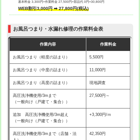
基本料金 3,300円+作業料金 27,500円+部品代 0円=30,800円
交換・取付（タンク）
22,000円+材料費
WEB割引3,000円 ➡ 27,800円(税込)
交換・取付（便器）
22,000円+材料費
お風呂つまり・水漏れ修理の作業料金表
交換・取付（普通便座）
11,000円+材料費
作業内容
作業料金
交換・取付（温水洗浄便座）
16,500円+材料費
お風呂つまり（軽度の詰まり）
5,500円
交換・取付(単水栓（壁付・デッキ
13,200円+材料費
式）)
お風呂つまり（中度の詰まり）
11,000円
交換・取付(混合水栓（壁付・デッキ
16,500円+材料費
お風呂つまり（高度の詰まり）
現地調査
式・ワンホール）)
高圧洗浄機使用/3mまで
27,500円～
交換・取付(排水栓・排水トラップ
22,000円+材料費
（一般向け（戸建て・集合））
（P/S/ポップアップ））
追加 高圧洗浄機使用/3m超え
+3,300円/ｍ
交換・取付（その他部品）
11,000円+材料費
（一般向け（戸建て・集合））
持込商品取付（単水栓）
13,200円
高圧洗浄機使用/3mまで（店舗・法
42,350円
人）