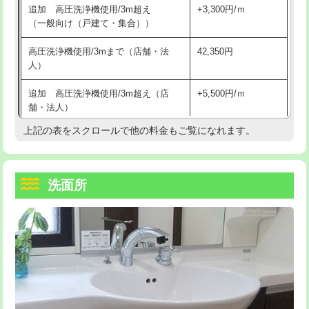
追加 高圧洗浄機使用/3m超え
+3,300円/ｍ
持込商品取付（混合水栓）
16,500円
マス交換（深さ50㎝以上）
66,000円
（一般向け（戸建て・集合））
持込商品取付（浄水器・分岐水栓）
16,500円
コンクリート斫り（厚さ10㎝まで）
27,500円
高圧洗浄機使用/3mまで（店舗・法
42,350円
人）
給水管工事※（ホール加工)
16,500円
コンクリート斫り（厚さ10㎝超え）
38,500円
追加 高圧洗浄機使用/3m超え（店
+5,500円/ｍ
給水管工事※（バンド止め)
3,300円
モルタル補修（厚さ10㎝まで）
27,500円
舗・法人）
給水管工事※（支持金具設置)
5,500円
モルタル補修（厚さ10㎝超え）
38,500円
上記の表をスクロールで他の料金もご覧になれます。
高度高圧洗浄換
現地調査
給水管工事※（保温材使用（バンド止
5,500円
洗面台設置
38,500円
トーラー作業
16,500円
め込み）)
洗面所
追加人工
16,500円
トーラー機使用/3mまで
33,000円
給水管工事※（土の掘削・埋め戻し作
11,000円
業)
廃棄・処分
現場見積
追加トーラー機使用/3m超え
+3,300円
給水管工事※（塩ビ管（VP・HI）使
33,000円
※給水管工事は20mmまでの価格です。
カメラ調査
33,000円
用/3ｍまで)
桝清掃
8,800円
給水管工事※（塩ビ管（VP・HI）使
+8,800円
用（追加）/3ｍ超え)
止水・漏水調査・防水処理・清掃・修
11,000円