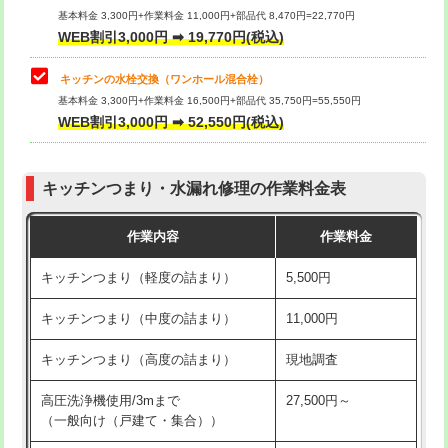
用/3ｍまで)
基本料金 3,300円+作業料金 11,000円+部品代 8,470円=22,770円
止水・漏水調査・防水処理・清掃・修
33,000円
WEB割引3,000円 ➡ 19,770円(税込)
理・調整・分解・加工など（重作業）
給水管工事※（塩ビ管（VP・HI）使
+8,800円
用（追加）/3ｍ超え)
キッチンの水栓交換（ワンホール混合栓）
お風呂タンク脱着
16,500円
基本料金 3,300円+作業料金 16,500円+部品代 35,750円=55,550円
給水管工事※（ライニング鋼管・銅
44,000円
WEB割引3,000円 ➡ 52,550円(税込)
その他部品の脱着
8,800円～
管・ポリ管・HT管使用/3ｍまで)
交換・取付（タンク）
22,000円+材料費
給水管工事※（ライニング鋼管・銅
+8,800円
管・ポリ管・HT管使用/3ｍ超え)
キッチンつまり・水漏れ修理の作業料金表
交換・取付(単水栓（壁付・デッキ
13,200円+材料費
式）)
排水管工事（土の掘削・埋め戻し作
11,000円~
作業内容
作業料金
業）
交換・取付(混合水栓（壁付・デッキ
16,500円+材料費
キッチンつまり（軽度の詰まり）
5,500円
式・ワンホール）)
排水管工事（排水管工事/3ｍまで）
55,000円
キッチンつまり（中度の詰まり）
11,000円
交換・取付(排水栓・排水トラップ
22,000円+材料費
排水管工事（追加 排水管工事/3ｍ超
+11,000円
（P/S/ポップアップ））
え）
キッチンつまり（高度の詰まり）
現地調査
交換・取付（その他部品）
11,000円+材料費
マス交換（土の掘削・埋め戻し作業）
11,000円~
高圧洗浄機使用/3mまで
27,500円～
（一般向け（戸建て・集合））
持込商品取付（単水栓）
13,200円
マス交換（深さ50㎝未満）
55,000円