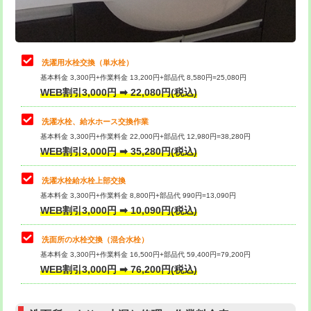
理・調整・分解・加工など（軽作業）
給水管工事※（ライニング鋼管・銅
44,000円
管・ポリ管・HT管使用/3ｍまで)
止水・漏水調査・防水処理・清掃・修
22,000円
理・調整・分解・加工など（中作業）
給水管工事※（ライニング鋼管・銅
+8,800円
洗濯用水栓交換（単水栓）
管・ポリ管・HT管使用/3ｍ超え)
基本料金 3,300円+作業料金 13,200円+部品代 8,580円=25,080円
止水・漏水調査・防水処理・清掃・修
33,000円
WEB割引3,000円 ➡ 22,080円(税込)
理・調整・分解・加工など（重作業）
排水管工事（土の掘削・埋め戻し作
11,000円~
業）
洗濯水栓、給水ホース交換作業
キッチンタンク脱着
16,500円
基本料金 3,300円+作業料金 22,000円+部品代 12,980円=38,280円
排水管工事（排水管工事/3ｍまで）
55,000円
WEB割引3,000円 ➡ 35,280円(税込)
その他部品の脱着
8,800円～
排水管工事（追加 排水管工事/3ｍ超
+11,000円
交換・取付（タンク）
22,000円+材料費
洗濯水栓給水栓上部交換
え）
基本料金 3,300円+作業料金 8,800円+部品代 990円=13,090円
交換・取付(単水栓（壁付・デッキ
13,200円+材料費
WEB割引3,000円 ➡ 10,090円(税込)
マス交換（土の掘削・埋め戻し作業）
11,000円~
式）)
洗面所の水栓交換（混合水栓）
マス交換（深さ50㎝未満）
55,000円
交換・取付(混合水栓（壁付・デッキ
16,500円+材料費
基本料金 3,300円+作業料金 16,500円+部品代 59,400円=79,200円
式・ワンホール）)
WEB割引3,000円 ➡ 76,200円(税込)
マス交換（深さ50㎝以上）
66,000円
交換・取付(排水栓・排水トラップ
22,000円+材料費
コンクリート斫り（厚さ10㎝まで）
27,500円
（P/S/ポップアップ））