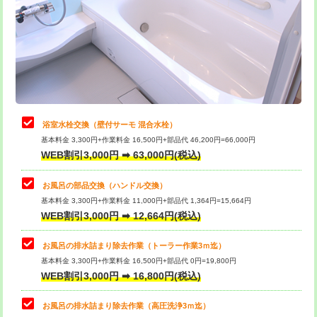
桝清掃
8,800円
止水・漏水調査・防水処理・清掃・修
11,000円
理・調整・分解・加工など（軽作業）
止水・漏水調査・防水処理・清掃・修
22,000円
理・調整・分解・加工など（中作業）
浴室水栓交換（壁付サーモ 混合水栓）
基本料金 3,300円+作業料金 16,500円+部品代 46,200円=66,000円
止水・漏水調査・防水処理・清掃・修
33,000円
WEB割引3,000円 ➡ 63,000円(税込)
理・調整・分解・加工など（重作業）
お風呂の部品交換（ハンドル交換）
トイレタンク脱着
16,500円
基本料金 3,300円+作業料金 11,000円+部品代 1,364円=15,664円
WEB割引3,000円 ➡ 12,664円(税込)
トイレ便器脱着
16,500円
タンクレストイレ脱着
33,000円
お風呂の排水詰まり除去作業（トーラー作業3ｍ迄）
基本料金 3,300円+作業料金 16,500円+部品代 0円=19,800円
小便器トイレ脱着
現地見積
WEB割引3,000円 ➡ 16,800円(税込)
その他部品の脱着
8,800円～
お風呂の排水詰まり除去作業（高圧洗浄3ｍ迄）