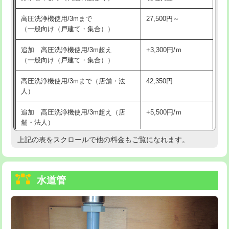
給水管工事※（バンド止め)
3,300円
高圧洗浄機使用/3mまで
27,500円～
（一般向け（戸建て・集合））
給水管工事※（支持金具設置)
5,500円
追加 高圧洗浄機使用/3m超え
+3,300円/ｍ
給水管工事※（保温材使用（バンド止
5,500円
（一般向け（戸建て・集合））
め込み）)
高圧洗浄機使用/3mまで（店舗・法
42,350円
給水管工事※（土の掘削・埋め戻し作
11,000円
人）
業)
追加 高圧洗浄機使用/3m超え（店
+5,500円/ｍ
給水管工事※（塩ビ管（VP・HI）使
33,000円
舗・法人）
用/3ｍまで)
上記の表をスクロールで他の料金もご覧になれます。
高度高圧洗浄換
現地調査
給水管工事※（塩ビ管（VP・HI）使
+8,800円
用（追加）/3ｍ超え)
トーラー作業
16,500円
給水管工事※（ライニング鋼管・銅
44,000円
水道管
トーラー機使用/3mまで
33,000円
管・ポリ管・HT管使用/3ｍまで)
追加トーラー機使用/3m超え
+3,300円
給水管工事※（ライニング鋼管・銅
+8,800円
管・ポリ管・HT管使用/3ｍ超え)
カメラ調査
33,000円