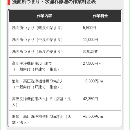
洗面所つまり・水漏れ修理の作業料金表
コンクリート斫り（厚さ10㎝超え）
38,500円
交換・取付（その他部品）
11,000円+材料費
作業内容
作業料金
モルタル補修（厚さ10㎝まで）
27,500円
持込商品取付（単水栓）
13,200円
洗面所つまり（軽度の詰まり）
5,500円
モルタル補修（厚さ10㎝超え）
38,500円
持込商品取付（混合水栓）
16,500円
洗面所つまり（中度の詰まり）
11,000円
洗面台設置
38,500円
持込商品取付（浄水器・分岐水栓）
16,500円
洗面所つまり（高度の詰まり）
現地調査
バスタブ設置
現場見積
給水管工事※（ホール加工)
16,500円
高圧洗浄機使用/3mまで
27,500円～
追加人工
16,500円
（一般向け（戸建て・集合））
給水管工事※（バンド止め)
3,300円
廃棄・処分
現場見積
追加 高圧洗浄機使用/3m超え
+3,300円/ｍ
給水管工事※（支持金具設置)
5,500円
（一般向け（戸建て・集合））
※給水管工事は20mmまでの価格です。
給水管工事※（保温材使用（バンド止
5,500円
高圧洗浄機使用/3mまで（店舗・法
42,350円
め込み）)
人）
給水管工事※（土の掘削・埋め戻し作
11,000円
追加 高圧洗浄機使用/3m超え（店
+5,500円/ｍ
業)
舗・法人）
給水管工事※（塩ビ管（VP・HI）使
33,000円