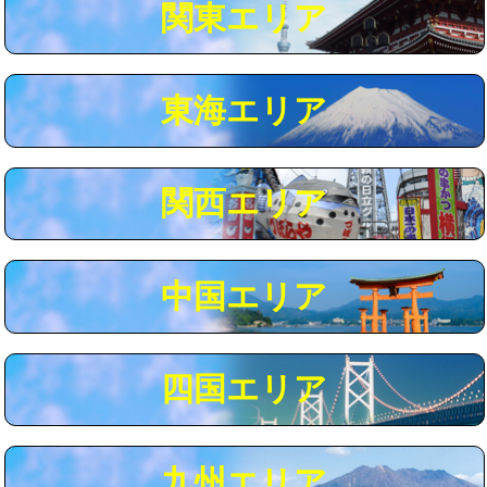
関東エリア
マス交換（深さ50㎝以上）
66,000円
コンクリート斫り（厚さ10㎝まで）
27,500円
東海エリア
コンクリート斫り（厚さ10㎝超え）
38,500円
モルタル補修（厚さ10㎝まで）
27,500円
モルタル補修（厚さ10㎝超え）
38,500円
関西エリア
追加人工
16,500円
廃棄・処分
現場見積
中国エリア
※給水管工事は20mmまでの価格です。
四国エリア
九州エリア