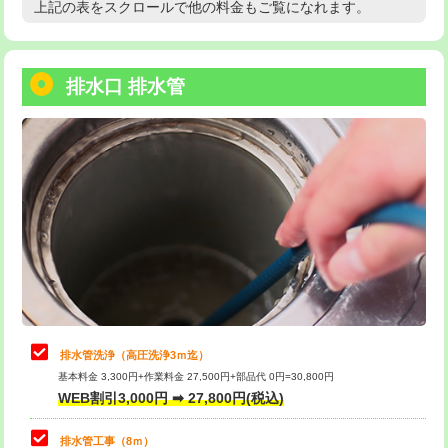
上記の表をスクロールで他の料金もご覧になれます。
高度高圧洗浄換
現地調査
用/3ｍまで)
トーラー作業
16,500円
給水管工事※（塩ビ管（VP・HI）使
+8,800円
用（追加）/3ｍ超え)
排水口 排水管
トーラー機使用/3mまで
33,000円
給水管工事※（ライニング鋼管・銅
44,000円
追加トーラー機使用/3m超え
+3,300円
管・ポリ管・HT管使用/3ｍまで)
カメラ調査
33,000円
給水管工事※（ライニング鋼管・銅
+8,800円
管・ポリ管・HT管使用/3ｍ超え)
桝清掃
8,800円
排水管工事（土の掘削・埋め戻し作
11,000円~
止水・漏水調査・防水処理・清掃・修
11,000円
業）
理・調整・分解・加工など（軽作業）
排水管工事（排水管工事/3ｍまで）
55,000円
止水・漏水調査・防水処理・清掃・修
22,000円
理・調整・分解・加工など（中作業）
排水管工事（追加 排水管工事/3ｍ超
+11,000円
排水管洗浄（高圧洗浄3ｍ迄）
え）
基本料金 3,300円+作業料金 27,500円+部品代 0円=30,800円
止水・漏水調査・防水処理・清掃・修
33,000円
WEB割引3,000円 ➡ 27,800円(税込)
理・調整・分解・加工など（重作業）
マス交換（土の掘削・埋め戻し作業）
11,000円~
排水管工事（8ｍ）
その他部品の脱着
8,800円～
マス交換（深さ50㎝未満）
55,000円