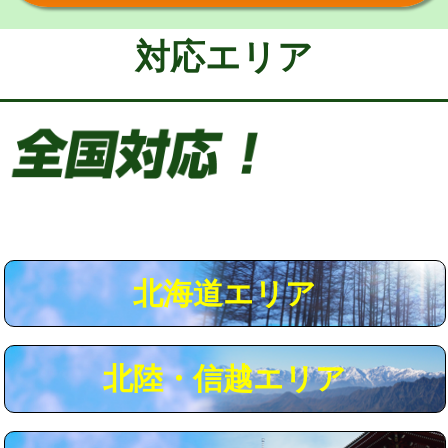
給水管工事※（保温材使用（バンド止
5,500円
め込み）)
対応エリア
給水管工事※（土の掘削・埋め戻し作
11,000円
業)
給水管工事※（塩ビ管（VP・HI）使
33,000円
用/3ｍまで)
給水管工事※（塩ビ管（VP・HI）使
+8,800円
用（追加）/3ｍ超え)
給水管工事※（ライニング鋼管・銅
44,000円
管・ポリ管・HT管使用/3ｍまで)
北海道エリア
給水管工事※（ライニング鋼管・銅
+8,800円
管・ポリ管・HT管使用/3ｍ超え)
北陸・信越エリア
マス交換（土の掘削・埋め戻し作業）
11,000円~
マス交換（深さ50㎝未満）
55,000円