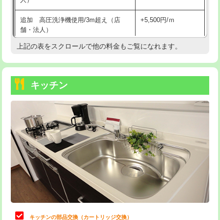
持込商品取付（混合水栓）
16,500円
追加 高圧洗浄機使用/3m超え（店
+5,500円/ｍ
持込商品取付（浄水器・分岐水栓）
16,500円
舗・法人）
持込商品取付（温水洗浄便座）
22,000円
上記の表をスクロールで他の料金もご覧になれます。
高度高圧洗浄換
現地調査
持込商品取付（普通便座⇔温水洗浄便
22,000円
トーラー作業
16,500円
座）
キッチン
トーラー機使用/3mまで
33,000円
給水管工事※（ホール加工)
16,500円
追加トーラー機使用/3m超え
+3,300円
給水管工事※（バンド止め)
3,300円
カメラ調査
33,000円
給水管工事※（支持金具設置)
5,500円
桝清掃
8,800円
給水管工事※（保温材使用（バンド止
5,500円
め込み）)
止水・漏水調査・防水処理・清掃・修
11,000円
理・調整・分解・加工など（軽作業）
給水管工事※（土の掘削・埋め戻し作
11,000円
業)
止水・漏水調査・防水処理・清掃・修
22,000円
理・調整・分解・加工など（中作業）
給水管工事※（塩ビ管（VP・HI）使
33,000円
キッチンの部品交換（カートリッジ交換）