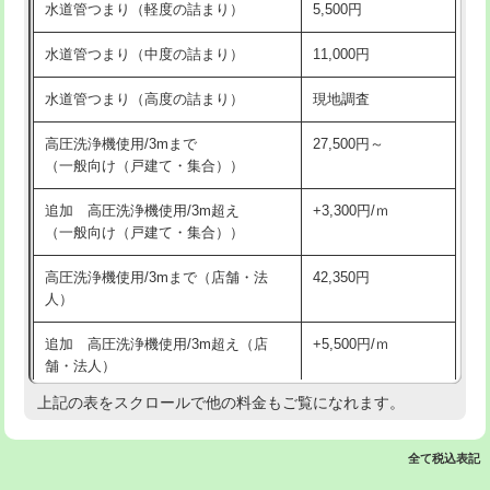
水道管つまり（軽度の詰まり）
5,500円
交換・取付(排水栓・排水トラップ
22,000円+材料費
洗面台設置
38,500円
（P/S/ポップアップ））
水道管つまり（中度の詰まり）
11,000円
化粧台設置
22,000円
交換・取付（その他部品）
11,000円+材料費
水道管つまり（高度の詰まり）
現地調査
追加人工
16,500円
持込商品取付（単水栓）
13,200円
高圧洗浄機使用/3mまで
27,500円～
廃棄・処分
現場見積
（一般向け（戸建て・集合））
持込商品取付（混合水栓）
16,500円
※給水管工事は20mmまでの価格です。
追加 高圧洗浄機使用/3m超え
+3,300円/ｍ
持込商品取付（浄水器・分岐水栓）
16,500円
（一般向け（戸建て・集合））
排水管工事（土の掘削・埋め戻し作
11,000円~
高圧洗浄機使用/3mまで（店舗・法
42,350円
業）
人）
排水管工事（排水管工事/3ｍまで）
55,000円
追加 高圧洗浄機使用/3m超え（店
+5,500円/ｍ
舗・法人）
排水管工事（追加 排水管工事/3ｍ超
+11,000円
え）
上記の表をスクロールで他の料金もご覧になれます。
高度高圧洗浄換
現地調査
マス交換（土の掘削・埋め戻し作業）
11,000円~
トーラー作業
16,500円
全て税込表記
マス交換（深さ50㎝未満）
55,000円