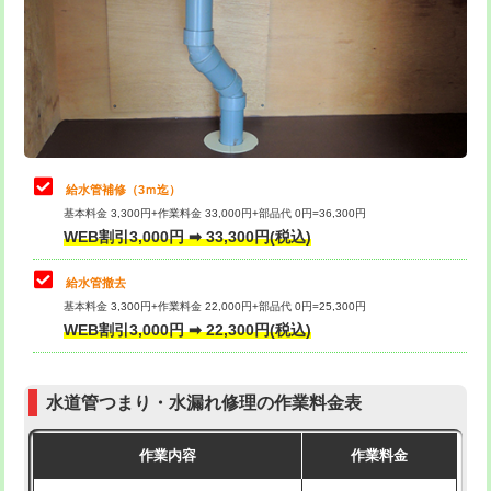
排水管工事（土の掘削・埋め戻し作
11,000円~
桝清掃
8,800円
業）
止水・漏水調査・防水処理・清掃・修
11,000円
排水管工事（排水管工事/3ｍまで）
55,000円
理・調整・分解・加工など（軽作業）
排水管工事（追加 排水管工事/3ｍ超
+11,000円
止水・漏水調査・防水処理・清掃・修
22,000円
え）
理・調整・分解・加工など（中作業）
給水管補修（3ｍ迄）
マス交換（土の掘削・埋め戻し作業）
11,000円~
基本料金 3,300円+作業料金 33,000円+部品代 0円=36,300円
止水・漏水調査・防水処理・清掃・修
33,000円
WEB割引3,000円 ➡ 33,300円(税込)
理・調整・分解・加工など（重作業）
マス交換（深さ50㎝未満）
55,000円
給水管撤去
その他部品の脱着
8,800円～
マス交換（深さ50㎝以上）
66,000円
基本料金 3,300円+作業料金 22,000円+部品代 0円=25,300円
WEB割引3,000円 ➡ 22,300円(税込)
交換・取付（タンク）
22,000円+材料費
コンクリート斫り（厚さ10㎝まで）
27,500円
交換・取付(単水栓（壁付・デッキ
13,200円+材料費
コンクリート斫り（厚さ10㎝超え）
38,500円
式）)
水道管つまり・水漏れ修理の作業料金表
モルタル補修（厚さ10㎝まで）
27,500円
交換・取付(混合水栓（壁付・デッキ
16,500円+材料費
作業内容
作業料金
式・ワンホール）)
モルタル補修（厚さ10㎝超え）
38,500円