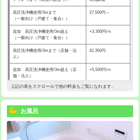
高圧洗浄機使用/3mまで
27,500円～
（一般向け（戸建て・集合））
追加 高圧洗浄機使用/3m超え
+3,300円/ｍ
（一般向け（戸建て・集合））
高圧洗浄機使用/3mまで（店舗・法
42,350円
人）
追加 高圧洗浄機使用/3m超え（店
+5,500円/ｍ
舗・法人）
上記の表をスクロールで他の料金もご覧になれます。
高度高圧洗浄換
現地調査
トーラー作業
16,500円
お風呂
トーラー機使用/3mまで
33,000円
追加トーラー機使用/3m超え
+3,300円
カメラ調査
33,000円