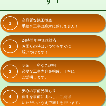
す！
式）)
交換・取付(混合水栓（壁付・デッキ
16,500円+材料費
式・ワンホール）)
高品質な施工徹底
1
手続き工事は絶対に致しません！
交換・取付(排水栓・排水トラップ
22,000円+材料費
（P/S/ポップアップ））
24時間年中無休対応
交換・取付（その他部品）
11,000円+材料費
2
お困りの時はいつでもすぐに
持込商品取付（単水栓）
13,200円
駆けつけます！
持込商品取付（混合水栓）
16,500円
明確、丁寧なご説明
持込商品取付（浄水器・分岐水栓）
16,500円
3
必要な工事内容を明確、丁寧に
ご説明します。
給水管工事※（ホール加工)
16,500円
給水管工事※（バンド止め)
3,300円
安心の事前見積もり
4
費用を事前に明示し、ご納得
給水管工事※（支持金具設置)
5,500円
いただいたうえで施工を行います。