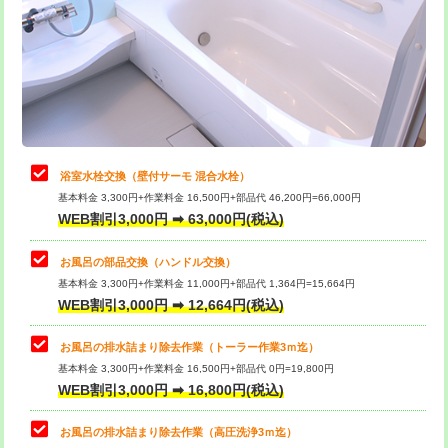
桝清掃
8,800円
止水・漏水調査・防水処理・清掃・修
11,000円
理・調整・分解・加工など（軽作業）
止水・漏水調査・防水処理・清掃・修
22,000円
理・調整・分解・加工など（中作業）
浴室水栓交換（壁付サーモ 混合水栓）
基本料金 3,300円+作業料金 16,500円+部品代 46,200円=66,000円
止水・漏水調査・防水処理・清掃・修
33,000円
WEB割引3,000円 ➡ 63,000円(税込)
理・調整・分解・加工など（重作業）
お風呂の部品交換（ハンドル交換）
トイレタンク脱着
16,500円
基本料金 3,300円+作業料金 11,000円+部品代 1,364円=15,664円
WEB割引3,000円 ➡ 12,664円(税込)
トイレ便器脱着
16,500円
タンクレストイレ脱着
33,000円
お風呂の排水詰まり除去作業（トーラー作業3ｍ迄）
基本料金 3,300円+作業料金 16,500円+部品代 0円=19,800円
小便器トイレ脱着
現地見積
WEB割引3,000円 ➡ 16,800円(税込)
その他部品の脱着
8,800円～
お風呂の排水詰まり除去作業（高圧洗浄3ｍ迄）