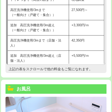
高圧洗浄機使用/3mまで
27,500円～
（一般向け（戸建て・集合））
追加 高圧洗浄機使用/3m超え
+3,300円/ｍ
（一般向け（戸建て・集合））
高圧洗浄機使用/3mまで（店舗・法
42,350円
人）
追加 高圧洗浄機使用/3m超え（店
+5,500円/ｍ
舗・法人）
上記の表をスクロールで他の料金もご覧になれます。
高度高圧洗浄換
現地調査
トーラー作業
16,500円
お風呂
トーラー機使用/3mまで
33,000円
追加トーラー機使用/3m超え
+3,300円
カメラ調査
33,000円