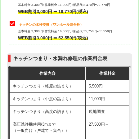
用/3ｍまで)
基本料金 3,300円+作業料金 11,000円+部品代 8,470円=22,770円
止水・漏水調査・防水処理・清掃・修
33,000円
WEB割引3,000円 ➡ 19,770円(税込)
理・調整・分解・加工など（重作業）
給水管工事※（塩ビ管（VP・HI）使
+8,800円
用（追加）/3ｍ超え)
キッチンの水栓交換（ワンホール混合栓）
お風呂タンク脱着
16,500円
基本料金 3,300円+作業料金 16,500円+部品代 35,750円=55,550円
給水管工事※（ライニング鋼管・銅
44,000円
WEB割引3,000円 ➡ 52,550円(税込)
その他部品の脱着
8,800円～
管・ポリ管・HT管使用/3ｍまで)
交換・取付（タンク）
22,000円+材料費
給水管工事※（ライニング鋼管・銅
+8,800円
管・ポリ管・HT管使用/3ｍ超え)
キッチンつまり・水漏れ修理の作業料金表
交換・取付(単水栓（壁付・デッキ
13,200円+材料費
式）)
排水管工事（土の掘削・埋め戻し作
11,000円~
作業内容
作業料金
業）
交換・取付(混合水栓（壁付・デッキ
16,500円+材料費
キッチンつまり（軽度の詰まり）
5,500円
式・ワンホール）)
排水管工事（排水管工事/3ｍまで）
55,000円
キッチンつまり（中度の詰まり）
11,000円
交換・取付(排水栓・排水トラップ
22,000円+材料費
排水管工事（追加 排水管工事/3ｍ超
+11,000円
（P/S/ポップアップ））
え）
キッチンつまり（高度の詰まり）
現地調査
交換・取付（その他部品）
11,000円+材料費
マス交換（土の掘削・埋め戻し作業）
11,000円~
高圧洗浄機使用/3mまで
27,500円～
（一般向け（戸建て・集合））
持込商品取付（単水栓）
13,200円
マス交換（深さ50㎝未満）
55,000円