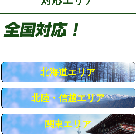
対応エリア
給水管工事※（保温材使用（バンド止
5,500円
め込み）)
給水管工事※（土の掘削・埋め戻し作
11,000円
業)
給水管工事※（塩ビ管（VP・HI）使
33,000円
用/3ｍまで)
給水管工事※（塩ビ管（VP・HI）使
+8,800円
用（追加）/3ｍ超え)
北海道エリア
給水管工事※（ライニング鋼管・銅
44,000円
管・ポリ管・HT管使用/3ｍまで)
北陸・信越エリア
給水管工事※（ライニング鋼管・銅
+8,800円
管・ポリ管・HT管使用/3ｍ超え)
マス交換（土の掘削・埋め戻し作業）
11,000円~
関東エリア
マス交換（深さ50㎝未満）
55,000円