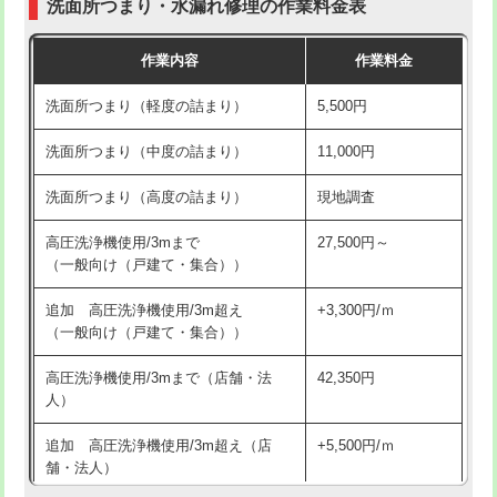
洗面所つまり・水漏れ修理の作業料金表
コンクリート斫り（厚さ10㎝超え）
38,500円
交換・取付（その他部品）
11,000円+材料費
作業内容
作業料金
モルタル補修（厚さ10㎝まで）
27,500円
持込商品取付（単水栓）
13,200円
洗面所つまり（軽度の詰まり）
5,500円
モルタル補修（厚さ10㎝超え）
38,500円
持込商品取付（混合水栓）
16,500円
洗面所つまり（中度の詰まり）
11,000円
洗面台設置
38,500円
持込商品取付（浄水器・分岐水栓）
16,500円
洗面所つまり（高度の詰まり）
現地調査
バスタブ設置
現場見積
給水管工事※（ホール加工)
16,500円
高圧洗浄機使用/3mまで
27,500円～
追加人工
16,500円
（一般向け（戸建て・集合））
給水管工事※（バンド止め)
3,300円
廃棄・処分
現場見積
追加 高圧洗浄機使用/3m超え
+3,300円/ｍ
給水管工事※（支持金具設置)
5,500円
（一般向け（戸建て・集合））
※給水管工事は20mmまでの価格です。
給水管工事※（保温材使用（バンド止
5,500円
高圧洗浄機使用/3mまで（店舗・法
42,350円
め込み）)
人）
給水管工事※（土の掘削・埋め戻し作
11,000円
追加 高圧洗浄機使用/3m超え（店
+5,500円/ｍ
業)
舗・法人）
給水管工事※（塩ビ管（VP・HI）使
33,000円