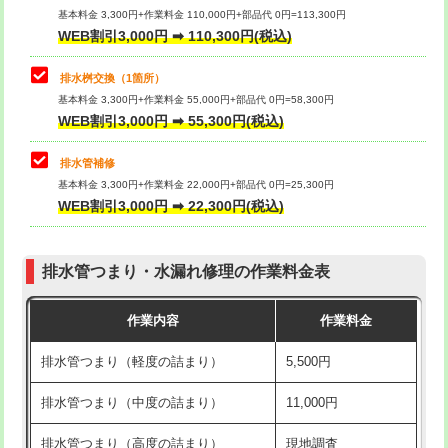
基本料金 3,300円+作業料金 110,000円+部品代 0円=113,300円
WEB割引3,000円 ➡ 110,300円(税込)
交換・取付（タンク）
22,000円+材料費
マス交換（深さ50㎝以上）
66,000円
交換・取付(単水栓（壁付・デッキ
13,200円+材料費
コンクリート斫り（厚さ10㎝まで）
27,500円
排水桝交換（1箇所）
式）)
基本料金 3,300円+作業料金 55,000円+部品代 0円=58,300円
コンクリート斫り（厚さ10㎝超え）
38,500円
WEB割引3,000円 ➡ 55,300円(税込)
交換・取付(混合水栓（壁付・デッキ
16,500円+材料費
式・ワンホール）)
モルタル補修（厚さ10㎝まで）
27,500円
排水管補修
基本料金 3,300円+作業料金 22,000円+部品代 0円=25,300円
交換・取付(排水栓・排水トラップ
22,000円+材料費
モルタル補修（厚さ10㎝超え）
38,500円
WEB割引3,000円 ➡ 22,300円(税込)
（P/S/ポップアップ））
台所シンク・作業台設置
現場見積
交換・取付（その他部品）
11,000円+材料費
排水管つまり・水漏れ修理の作業料金表
追加人工
16,500円
持込商品取付（単水栓）
13,200円
作業内容
作業料金
廃棄・処分
現場見積
持込商品取付（混合水栓）
16,500円
排水管つまり（軽度の詰まり）
5,500円
※給水管工事は20mmまでの価格です。
持込商品取付（浄水器・分岐水栓）
16,500円
排水管つまり（中度の詰まり）
11,000円
給水管工事※（ホール加工)
16,500円
排水管つまり（高度の詰まり）
現地調査