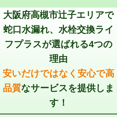
トーラー機使用/3mまで
33,000円
マス交換（深さ50㎝以上）
66,000円
大阪府高槻市辻子エリアで
追加トーラー機使用/3m超え
+3,300円
コンクリート斫り（厚さ10㎝まで）
27,500円
カメラ調査
33,000円
蛇口水漏れ、水栓交換ライ
コンクリート斫り（厚さ10㎝超え）
38,500円
桝清掃
8,800円
フプラスが選ばれる4つの
モルタル補修（厚さ10㎝まで）
27,500円
止水・漏水調査・防水処理・清掃・修
11,000円
理・調整・分解・加工など（軽作業）
モルタル補修（厚さ10㎝超え）
38,500円
理由
止水・漏水調査・防水処理・清掃・修
22,000円
追加人工
16,500円
理・調整・分解・加工など（中作業）
安いだけではなく安心で高
廃棄・処分
現場見積
止水・漏水調査・防水処理・清掃・修
33,000円
理・調整・分解・加工など（重作業）
品質
なサービスを提供しま
その他部品の脱着
8,800円～
す！
交換・取付（タンク）
22,000円+材料費
交換・取付(単水栓（壁付・デッキ
13,200円+材料費