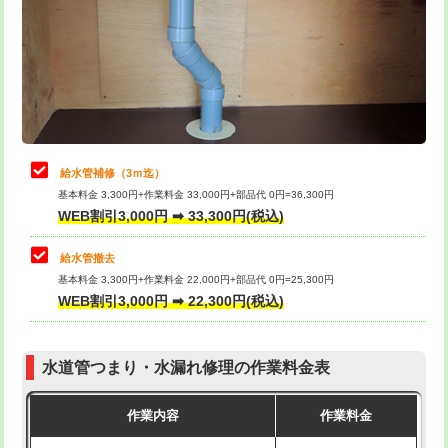
排水管工事（土の掘削・埋め戻し作
11,000円~
桝清掃
8,800円
業）
止水・漏水調査・防水処理・清掃・修
11,000円
排水管工事（排水管工事/3ｍまで）
55,000円
理・調整・分解・加工など（軽作業）
排水管工事（追加 排水管工事/3ｍ超
+11,000円
止水・漏水調査・防水処理・清掃・修
22,000円
え）
理・調整・分解・加工など（中作業）
給水管補修（3ｍ迄）
マス交換（土の掘削・埋め戻し作業）
11,000円~
基本料金 3,300円+作業料金 33,000円+部品代 0円=36,300円
止水・漏水調査・防水処理・清掃・修
33,000円
WEB割引3,000円 ➡ 33,300円(税込)
理・調整・分解・加工など（重作業）
マス交換（深さ50㎝未満）
55,000円
給水管撤去
その他部品の脱着
8,800円～
マス交換（深さ50㎝以上）
66,000円
基本料金 3,300円+作業料金 22,000円+部品代 0円=25,300円
WEB割引3,000円 ➡ 22,300円(税込)
交換・取付（タンク）
22,000円+材料費
コンクリート斫り（厚さ10㎝まで）
27,500円
交換・取付(単水栓（壁付・デッキ
13,200円+材料費
コンクリート斫り（厚さ10㎝超え）
38,500円
式）)
水道管つまり・水漏れ修理の作業料金表
モルタル補修（厚さ10㎝まで）
27,500円
交換・取付(混合水栓（壁付・デッキ
16,500円+材料費
作業内容
作業料金
式・ワンホール）)
モルタル補修（厚さ10㎝超え）
38,500円