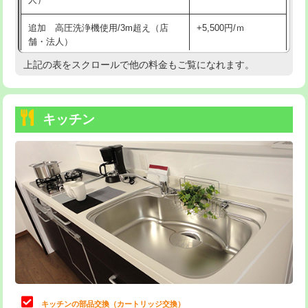
持込商品取付（混合水栓）
16,500円
追加 高圧洗浄機使用/3m超え（店
+5,500円/ｍ
持込商品取付（浄水器・分岐水栓）
16,500円
舗・法人）
持込商品取付（温水洗浄便座）
22,000円
上記の表をスクロールで他の料金もご覧になれます。
高度高圧洗浄換
現地調査
持込商品取付（普通便座⇔温水洗浄便
22,000円
トーラー作業
16,500円
座）
キッチン
トーラー機使用/3mまで
33,000円
給水管工事※（ホール加工)
16,500円
追加トーラー機使用/3m超え
+3,300円
給水管工事※（バンド止め)
3,300円
カメラ調査
33,000円
給水管工事※（支持金具設置)
5,500円
桝清掃
8,800円
給水管工事※（保温材使用（バンド止
5,500円
め込み）)
止水・漏水調査・防水処理・清掃・修
11,000円
理・調整・分解・加工など（軽作業）
給水管工事※（土の掘削・埋め戻し作
11,000円
業)
止水・漏水調査・防水処理・清掃・修
22,000円
理・調整・分解・加工など（中作業）
給水管工事※（塩ビ管（VP・HI）使
33,000円
キッチンの部品交換（カートリッジ交換）