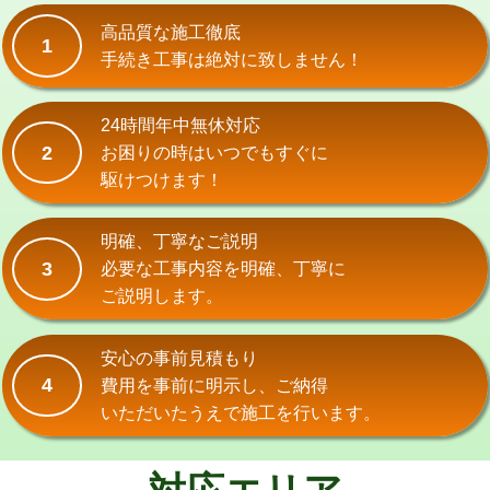
式）)
高品質な施工徹底
1
交換・取付(混合水栓（壁付・デッキ
16,500円+材料費
手続き工事は絶対に致しません！
式・ワンホール）)
交換・取付(排水栓・排水トラップ
22,000円+材料費
24時間年中無休対応
（P/S/ポップアップ））
2
お困りの時はいつでもすぐに
駆けつけます！
交換・取付（その他部品）
11,000円+材料費
持込商品取付（単水栓）
13,200円
明確、丁寧なご説明
3
必要な工事内容を明確、丁寧に
持込商品取付（混合水栓）
16,500円
ご説明します。
持込商品取付（浄水器・分岐水栓）
16,500円
安心の事前見積もり
給水管工事※（ホール加工)
16,500円
4
費用を事前に明示し、ご納得
いただいたうえで施工を行います。
給水管工事※（バンド止め)
3,300円
給水管工事※（支持金具設置)
5,500円