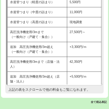
水道管つまり（軽度の詰まり）
5,500円
交換・取付(排水栓・排水トラップ
22,000円+材料費
洗面台設置
38,500円
（P/S/ポップアップ））
水道管つまり（中度の詰まり）
11,000円
化粧台設置
22,000円
交換・取付（その他部品）
11,000円+材料費
水道管つまり（高度の詰まり）
現地調査
追加人工
16,500円
持込商品取付（単水栓）
13,200円
高圧洗浄機使用/3mまで
27,500円～
廃棄・処分
現場見積
（一般向け（戸建て・集合））
持込商品取付（混合水栓）
16,500円
※給水管工事は20mmまでの価格です。
追加 高圧洗浄機使用/3m超え
+3,300円/ｍ
持込商品取付（浄水器・分岐水栓）
16,500円
（一般向け（戸建て・集合））
排水管工事（土の掘削・埋め戻し作
11,000円~
高圧洗浄機使用/3mまで（店舗・法
42,350円
業）
人）
排水管工事（排水管工事/3ｍまで）
55,000円
追加 高圧洗浄機使用/3m超え（店
+5,500円/ｍ
舗・法人）
排水管工事（追加 排水管工事/3ｍ超
+11,000円
え）
上記の表をスクロールで他の料金もご覧になれます。
高度高圧洗浄換
現地調査
マス交換（土の掘削・埋め戻し作業）
11,000円~
トーラー作業
16,500円
全て税込表記
マス交換（深さ50㎝未満）
55,000円