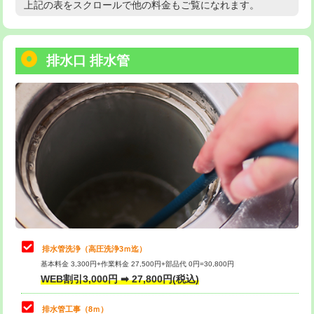
上記の表をスクロールで他の料金もご覧になれます。
高度高圧洗浄換
現地調査
用/3ｍまで)
トーラー作業
16,500円
給水管工事※（塩ビ管（VP・HI）使
+8,800円
用（追加）/3ｍ超え)
排水口 排水管
トーラー機使用/3mまで
33,000円
給水管工事※（ライニング鋼管・銅
44,000円
追加トーラー機使用/3m超え
+3,300円
管・ポリ管・HT管使用/3ｍまで)
カメラ調査
33,000円
給水管工事※（ライニング鋼管・銅
+8,800円
管・ポリ管・HT管使用/3ｍ超え)
桝清掃
8,800円
排水管工事（土の掘削・埋め戻し作
11,000円~
止水・漏水調査・防水処理・清掃・修
11,000円
業）
理・調整・分解・加工など（軽作業）
排水管工事（排水管工事/3ｍまで）
55,000円
止水・漏水調査・防水処理・清掃・修
22,000円
理・調整・分解・加工など（中作業）
排水管工事（追加 排水管工事/3ｍ超
+11,000円
排水管洗浄（高圧洗浄3ｍ迄）
え）
基本料金 3,300円+作業料金 27,500円+部品代 0円=30,800円
止水・漏水調査・防水処理・清掃・修
33,000円
WEB割引3,000円 ➡ 27,800円(税込)
理・調整・分解・加工など（重作業）
マス交換（土の掘削・埋め戻し作業）
11,000円~
排水管工事（8ｍ）
その他部品の脱着
8,800円～
マス交換（深さ50㎝未満）
55,000円