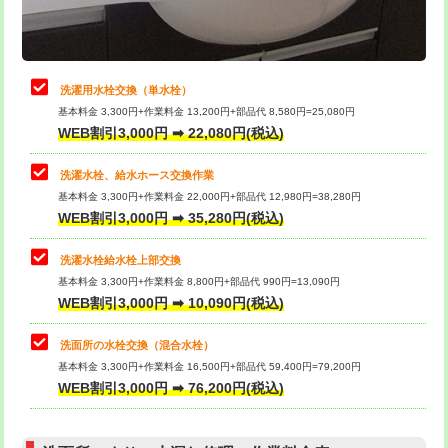
理・調整・分解・加工など（軽作業）
給水管工事※（ライニング鋼管・銅
44,000円
管・ポリ管・HT管使用/3ｍまで)
止水・漏水調査・防水処理・清掃・修
22,000円
理・調整・分解・加工など（中作業）
給水管工事※（ライニング鋼管・銅
+8,800円
洗濯用水栓交換（単水栓）
管・ポリ管・HT管使用/3ｍ超え)
基本料金 3,300円+作業料金 13,200円+部品代 8,580円=25,080円
止水・漏水調査・防水処理・清掃・修
33,000円
WEB割引3,000円 ➡ 22,080円(税込)
理・調整・分解・加工など（重作業）
排水管工事（土の掘削・埋め戻し作
11,000円~
業）
洗濯水栓、給水ホース交換作業
キッチンタンク脱着
16,500円
基本料金 3,300円+作業料金 22,000円+部品代 12,980円=38,280円
排水管工事（排水管工事/3ｍまで）
55,000円
WEB割引3,000円 ➡ 35,280円(税込)
その他部品の脱着
8,800円～
排水管工事（追加 排水管工事/3ｍ超
+11,000円
交換・取付（タンク）
22,000円+材料費
洗濯水栓給水栓上部交換
え）
基本料金 3,300円+作業料金 8,800円+部品代 990円=13,090円
交換・取付(単水栓（壁付・デッキ
13,200円+材料費
WEB割引3,000円 ➡ 10,090円(税込)
マス交換（土の掘削・埋め戻し作業）
11,000円~
式）)
洗面所の水栓交換（混合水栓）
マス交換（深さ50㎝未満）
55,000円
交換・取付(混合水栓（壁付・デッキ
16,500円+材料費
基本料金 3,300円+作業料金 16,500円+部品代 59,400円=79,200円
式・ワンホール）)
WEB割引3,000円 ➡ 76,200円(税込)
マス交換（深さ50㎝以上）
66,000円
交換・取付(排水栓・排水トラップ
22,000円+材料費
コンクリート斫り（厚さ10㎝まで）
27,500円
（P/S/ポップアップ））