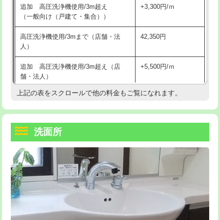
追加 高圧洗浄機使用/3m超え
+3,300円/ｍ
持込商品取付（混合水栓）
16,500円
マス交換（深さ50㎝以上）
66,000円
（一般向け（戸建て・集合））
持込商品取付（浄水器・分岐水栓）
16,500円
コンクリート斫り（厚さ10㎝まで）
27,500円
高圧洗浄機使用/3mまで（店舗・法
42,350円
人）
給水管工事※（ホール加工)
16,500円
コンクリート斫り（厚さ10㎝超え）
38,500円
追加 高圧洗浄機使用/3m超え（店
+5,500円/ｍ
給水管工事※（バンド止め)
3,300円
モルタル補修（厚さ10㎝まで）
27,500円
舗・法人）
給水管工事※（支持金具設置)
5,500円
モルタル補修（厚さ10㎝超え）
38,500円
上記の表をスクロールで他の料金もご覧になれます。
高度高圧洗浄換
現地調査
給水管工事※（保温材使用（バンド止
5,500円
洗面台設置
38,500円
トーラー作業
16,500円
め込み）)
洗面所
追加人工
16,500円
トーラー機使用/3mまで
33,000円
給水管工事※（土の掘削・埋め戻し作
11,000円
業)
廃棄・処分
現場見積
追加トーラー機使用/3m超え
+3,300円
給水管工事※（塩ビ管（VP・HI）使
33,000円
※給水管工事は20mmまでの価格です。
カメラ調査
33,000円
用/3ｍまで)
桝清掃
8,800円
給水管工事※（塩ビ管（VP・HI）使
+8,800円
用（追加）/3ｍ超え)
止水・漏水調査・防水処理・清掃・修
11,000円