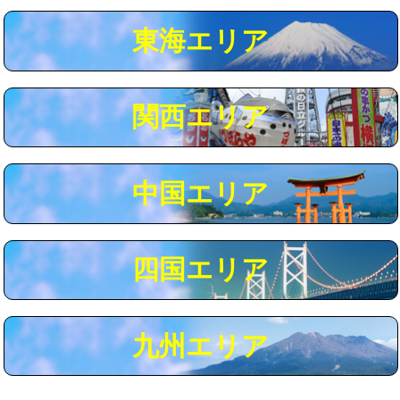
マス交換（深さ50㎝以上）
66,000円
東海エリア
コンクリート斫り（厚さ10㎝まで）
27,500円
コンクリート斫り（厚さ10㎝超え）
38,500円
関西エリア
モルタル補修（厚さ10㎝まで）
27,500円
モルタル補修（厚さ10㎝超え）
38,500円
中国エリア
追加人工
16,500円
廃棄・処分
現場見積
四国エリア
※給水管工事は20mmまでの価格です。
九州エリア