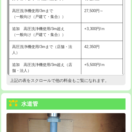
給水管工事※（バンド止め)
3,300円
高圧洗浄機使用/3mまで
27,500円～
（一般向け（戸建て・集合））
給水管工事※（支持金具設置)
5,500円
追加 高圧洗浄機使用/3m超え
+3,300円/ｍ
給水管工事※（保温材使用（バンド止
5,500円
（一般向け（戸建て・集合））
め込み）)
高圧洗浄機使用/3mまで（店舗・法
42,350円
給水管工事※（土の掘削・埋め戻し作
11,000円
人）
業)
追加 高圧洗浄機使用/3m超え（店
+5,500円/ｍ
給水管工事※（塩ビ管（VP・HI）使
33,000円
舗・法人）
用/3ｍまで)
上記の表をスクロールで他の料金もご覧になれます。
高度高圧洗浄換
現地調査
給水管工事※（塩ビ管（VP・HI）使
+8,800円
用（追加）/3ｍ超え)
トーラー作業
16,500円
給水管工事※（ライニング鋼管・銅
44,000円
水道管
トーラー機使用/3mまで
33,000円
管・ポリ管・HT管使用/3ｍまで)
追加トーラー機使用/3m超え
+3,300円
給水管工事※（ライニング鋼管・銅
+8,800円
管・ポリ管・HT管使用/3ｍ超え)
カメラ調査
33,000円