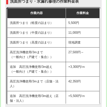
洗面所つまり・水漏れ修理の作業料金表
コンクリート斫り（厚さ10㎝超え）
38,500円
交換・取付（その他部品）
11,000円+材料費
作業内容
作業料金
モルタル補修（厚さ10㎝まで）
27,500円
持込商品取付（単水栓）
13,200円
洗面所つまり（軽度の詰まり）
5,500円
モルタル補修（厚さ10㎝超え）
38,500円
持込商品取付（混合水栓）
16,500円
洗面所つまり（中度の詰まり）
11,000円
洗面台設置
38,500円
持込商品取付（浄水器・分岐水栓）
16,500円
洗面所つまり（高度の詰まり）
現地調査
バスタブ設置
現場見積
給水管工事※（ホール加工)
16,500円
高圧洗浄機使用/3mまで
27,500円～
追加人工
16,500円
（一般向け（戸建て・集合））
給水管工事※（バンド止め)
3,300円
廃棄・処分
現場見積
追加 高圧洗浄機使用/3m超え
+3,300円/ｍ
給水管工事※（支持金具設置)
5,500円
（一般向け（戸建て・集合））
※給水管工事は20mmまでの価格です。
給水管工事※（保温材使用（バンド止
5,500円
高圧洗浄機使用/3mまで（店舗・法
42,350円
め込み）)
人）
給水管工事※（土の掘削・埋め戻し作
11,000円
追加 高圧洗浄機使用/3m超え（店
+5,500円/ｍ
業)
舗・法人）
給水管工事※（塩ビ管（VP・HI）使
33,000円