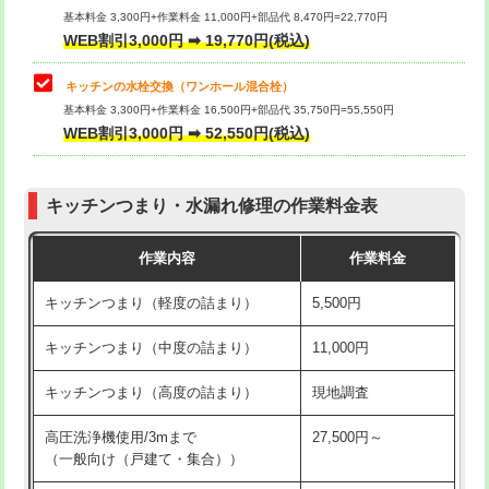
用/3ｍまで)
基本料金 3,300円+作業料金 11,000円+部品代 8,470円=22,770円
止水・漏水調査・防水処理・清掃・修
33,000円
WEB割引3,000円 ➡ 19,770円(税込)
理・調整・分解・加工など（重作業）
給水管工事※（塩ビ管（VP・HI）使
+8,800円
用（追加）/3ｍ超え)
キッチンの水栓交換（ワンホール混合栓）
お風呂タンク脱着
16,500円
基本料金 3,300円+作業料金 16,500円+部品代 35,750円=55,550円
給水管工事※（ライニング鋼管・銅
44,000円
WEB割引3,000円 ➡ 52,550円(税込)
その他部品の脱着
8,800円～
管・ポリ管・HT管使用/3ｍまで)
交換・取付（タンク）
22,000円+材料費
給水管工事※（ライニング鋼管・銅
+8,800円
管・ポリ管・HT管使用/3ｍ超え)
キッチンつまり・水漏れ修理の作業料金表
交換・取付(単水栓（壁付・デッキ
13,200円+材料費
式）)
排水管工事（土の掘削・埋め戻し作
11,000円~
作業内容
作業料金
業）
交換・取付(混合水栓（壁付・デッキ
16,500円+材料費
キッチンつまり（軽度の詰まり）
5,500円
式・ワンホール）)
排水管工事（排水管工事/3ｍまで）
55,000円
キッチンつまり（中度の詰まり）
11,000円
交換・取付(排水栓・排水トラップ
22,000円+材料費
排水管工事（追加 排水管工事/3ｍ超
+11,000円
（P/S/ポップアップ））
え）
キッチンつまり（高度の詰まり）
現地調査
交換・取付（その他部品）
11,000円+材料費
マス交換（土の掘削・埋め戻し作業）
11,000円~
高圧洗浄機使用/3mまで
27,500円～
（一般向け（戸建て・集合））
持込商品取付（単水栓）
13,200円
マス交換（深さ50㎝未満）
55,000円