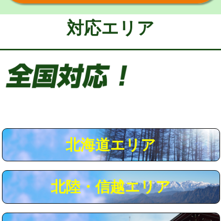
給水管工事※（保温材使用（バンド止
5,500円
め込み）)
対応エリア
給水管工事※（土の掘削・埋め戻し作
11,000円
業)
給水管工事※（塩ビ管（VP・HI）使
33,000円
用/3ｍまで)
給水管工事※（塩ビ管（VP・HI）使
+8,800円
用（追加）/3ｍ超え)
給水管工事※（ライニング鋼管・銅
44,000円
管・ポリ管・HT管使用/3ｍまで)
北海道エリア
給水管工事※（ライニング鋼管・銅
+8,800円
管・ポリ管・HT管使用/3ｍ超え)
北陸・信越エリア
マス交換（土の掘削・埋め戻し作業）
11,000円~
マス交換（深さ50㎝未満）
55,000円