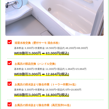
桝清掃
8,800円
止水・漏水調査・防水処理・清掃・修
11,000円
理・調整・分解・加工など（軽作業）
止水・漏水調査・防水処理・清掃・修
22,000円
理・調整・分解・加工など（中作業）
浴室水栓交換（壁付サーモ 混合水栓）
基本料金 3,300円+作業料金 16,500円+部品代 46,200円=66,000円
止水・漏水調査・防水処理・清掃・修
33,000円
WEB割引3,000円 ➡ 63,000円(税込)
理・調整・分解・加工など（重作業）
お風呂の部品交換（ハンドル交換）
トイレタンク脱着
16,500円
基本料金 3,300円+作業料金 11,000円+部品代 1,364円=15,664円
WEB割引3,000円 ➡ 12,664円(税込)
トイレ便器脱着
16,500円
タンクレストイレ脱着
33,000円
お風呂の排水詰まり除去作業（トーラー作業3ｍ迄）
基本料金 3,300円+作業料金 16,500円+部品代 0円=19,800円
小便器トイレ脱着
現地見積
WEB割引3,000円 ➡ 16,800円(税込)
その他部品の脱着
8,800円～
お風呂の排水詰まり除去作業（高圧洗浄3ｍ迄）