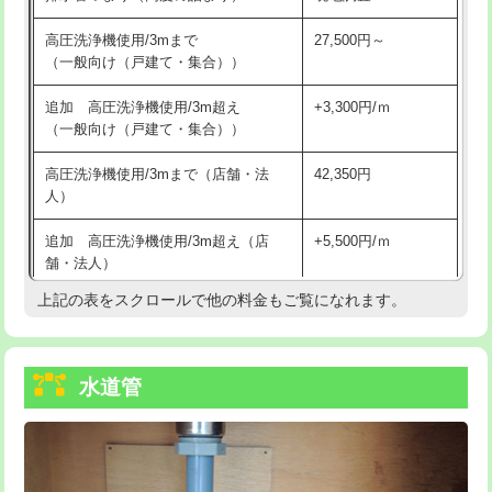
給水管工事※（バンド止め)
3,300円
高圧洗浄機使用/3mまで
27,500円～
（一般向け（戸建て・集合））
給水管工事※（支持金具設置)
5,500円
追加 高圧洗浄機使用/3m超え
+3,300円/ｍ
給水管工事※（保温材使用（バンド止
5,500円
（一般向け（戸建て・集合））
め込み）)
高圧洗浄機使用/3mまで（店舗・法
42,350円
給水管工事※（土の掘削・埋め戻し作
11,000円
人）
業)
追加 高圧洗浄機使用/3m超え（店
+5,500円/ｍ
給水管工事※（塩ビ管（VP・HI）使
33,000円
舗・法人）
用/3ｍまで)
上記の表をスクロールで他の料金もご覧になれます。
高度高圧洗浄換
現地調査
給水管工事※（塩ビ管（VP・HI）使
+8,800円
用（追加）/3ｍ超え)
トーラー作業
16,500円
給水管工事※（ライニング鋼管・銅
44,000円
水道管
トーラー機使用/3mまで
33,000円
管・ポリ管・HT管使用/3ｍまで)
追加トーラー機使用/3m超え
+3,300円
給水管工事※（ライニング鋼管・銅
+8,800円
管・ポリ管・HT管使用/3ｍ超え)
カメラ調査
33,000円