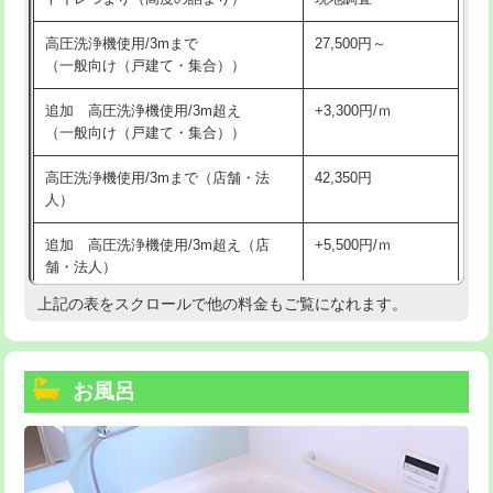
高圧洗浄機使用/3mまで
27,500円～
（一般向け（戸建て・集合））
追加 高圧洗浄機使用/3m超え
+3,300円/ｍ
（一般向け（戸建て・集合））
高圧洗浄機使用/3mまで（店舗・法
42,350円
人）
追加 高圧洗浄機使用/3m超え（店
+5,500円/ｍ
舗・法人）
上記の表をスクロールで他の料金もご覧になれます。
高度高圧洗浄換
現地調査
トーラー作業
16,500円
お風呂
トーラー機使用/3mまで
33,000円
追加トーラー機使用/3m超え
+3,300円
カメラ調査
33,000円