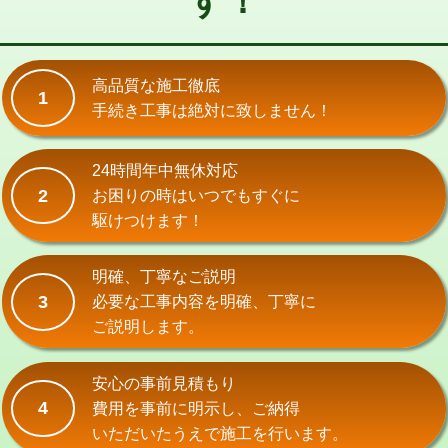
す！
式）)
交換・取付(混合水栓（壁付・デッキ
16,500円+材料費
式・ワンホール）)
高品質な施工徹底
1
手続き工事は絶対に致しません！
交換・取付(排水栓・排水トラップ
22,000円+材料費
（P/S/ポップアップ））
24時間年中無休対応
交換・取付（その他部品）
11,000円+材料費
2
お困りの時はいつでもすぐに
持込商品取付（単水栓）
13,200円
駆けつけます！
持込商品取付（混合水栓）
16,500円
明確、丁寧なご説明
持込商品取付（浄水器・分岐水栓）
16,500円
3
必要な工事内容を明確、丁寧に
ご説明します。
給水管工事※（ホール加工)
16,500円
給水管工事※（バンド止め)
3,300円
安心の事前見積もり
4
費用を事前に明示し、ご納得
給水管工事※（支持金具設置)
5,500円
いただいたうえで施工を行います。