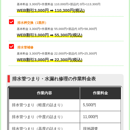
基本料金 3,300円+作業料金 110,000円+部品代 0円=113,300円
WEB割引3,000円 ➡ 110,300円(税込)
交換・取付（タンク）
22,000円+材料費
マス交換（深さ50㎝以上）
66,000円
交換・取付(単水栓（壁付・デッキ
13,200円+材料費
コンクリート斫り（厚さ10㎝まで）
27,500円
排水桝交換（1箇所）
式）)
基本料金 3,300円+作業料金 55,000円+部品代 0円=58,300円
コンクリート斫り（厚さ10㎝超え）
38,500円
WEB割引3,000円 ➡ 55,300円(税込)
交換・取付(混合水栓（壁付・デッキ
16,500円+材料費
式・ワンホール）)
モルタル補修（厚さ10㎝まで）
27,500円
排水管補修
基本料金 3,300円+作業料金 22,000円+部品代 0円=25,300円
交換・取付(排水栓・排水トラップ
22,000円+材料費
モルタル補修（厚さ10㎝超え）
38,500円
WEB割引3,000円 ➡ 22,300円(税込)
（P/S/ポップアップ））
台所シンク・作業台設置
現場見積
交換・取付（その他部品）
11,000円+材料費
排水管つまり・水漏れ修理の作業料金表
追加人工
16,500円
持込商品取付（単水栓）
13,200円
作業内容
作業料金
廃棄・処分
現場見積
持込商品取付（混合水栓）
16,500円
排水管つまり（軽度の詰まり）
5,500円
※給水管工事は20mmまでの価格です。
持込商品取付（浄水器・分岐水栓）
16,500円
排水管つまり（中度の詰まり）
11,000円
給水管工事※（ホール加工)
16,500円
排水管つまり（高度の詰まり）
現地調査