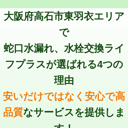
トーラー機使用/3mまで
33,000円
マス交換（深さ50㎝以上）
66,000円
大阪府高石市東羽衣エリア
追加トーラー機使用/3m超え
+3,300円
コンクリート斫り（厚さ10㎝まで）
27,500円
カメラ調査
33,000円
で
コンクリート斫り（厚さ10㎝超え）
38,500円
桝清掃
8,800円
蛇口水漏れ、水栓交換ライ
モルタル補修（厚さ10㎝まで）
27,500円
止水・漏水調査・防水処理・清掃・修
11,000円
理・調整・分解・加工など（軽作業）
モルタル補修（厚さ10㎝超え）
38,500円
フプラスが選ばれる4つの
止水・漏水調査・防水処理・清掃・修
22,000円
追加人工
16,500円
理・調整・分解・加工など（中作業）
理由
廃棄・処分
現場見積
止水・漏水調査・防水処理・清掃・修
33,000円
理・調整・分解・加工など（重作業）
安いだけではなく安心で高
その他部品の脱着
8,800円～
品質
なサービスを提供しま
交換・取付（タンク）
22,000円+材料費
交換・取付(単水栓（壁付・デッキ
13,200円+材料費