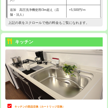
持込商品取付（混合水栓）
16,500円
追加 高圧洗浄機使用/3m超え（店
+5,500円/ｍ
持込商品取付（浄水器・分岐水栓）
16,500円
舗・法人）
持込商品取付（温水洗浄便座）
22,000円
上記の表をスクロールで他の料金もご覧になれます。
高度高圧洗浄換
現地調査
持込商品取付（普通便座⇔温水洗浄便
22,000円
トーラー作業
16,500円
座）
キッチン
トーラー機使用/3mまで
33,000円
給水管工事※（ホール加工)
16,500円
追加トーラー機使用/3m超え
+3,300円
給水管工事※（バンド止め)
3,300円
カメラ調査
33,000円
給水管工事※（支持金具設置)
5,500円
桝清掃
8,800円
給水管工事※（保温材使用（バンド止
5,500円
め込み）)
止水・漏水調査・防水処理・清掃・修
11,000円
理・調整・分解・加工など（軽作業）
給水管工事※（土の掘削・埋め戻し作
11,000円
業)
止水・漏水調査・防水処理・清掃・修
22,000円
理・調整・分解・加工など（中作業）
給水管工事※（塩ビ管（VP・HI）使
33,000円
キッチンの部品交換（カートリッジ交換）