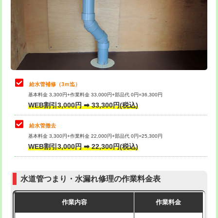
排水管工事（土の掘削・埋め戻し作
11,000円~
桝清掃
8,800円
業）
止水・漏水調査・防水処理・清掃・修
11,000円
排水管工事（排水管工事/3ｍまで）
55,000円
理・調整・分解・加工など（軽作業）
排水管工事（追加 排水管工事/3ｍ超
+11,000円
止水・漏水調査・防水処理・清掃・修
22,000円
え）
理・調整・分解・加工など（中作業）
給水管補修（3ｍ迄）
マス交換（土の掘削・埋め戻し作業）
11,000円~
基本料金 3,300円+作業料金 33,000円+部品代 0円=36,300円
止水・漏水調査・防水処理・清掃・修
33,000円
WEB割引3,000円 ➡ 33,300円(税込)
理・調整・分解・加工など（重作業）
マス交換（深さ50㎝未満）
55,000円
給水管撤去
その他部品の脱着
8,800円～
マス交換（深さ50㎝以上）
66,000円
基本料金 3,300円+作業料金 22,000円+部品代 0円=25,300円
WEB割引3,000円 ➡ 22,300円(税込)
交換・取付（タンク）
22,000円+材料費
コンクリート斫り（厚さ10㎝まで）
27,500円
交換・取付(単水栓（壁付・デッキ
13,200円+材料費
コンクリート斫り（厚さ10㎝超え）
38,500円
式）)
水道管つまり・水漏れ修理の作業料金表
モルタル補修（厚さ10㎝まで）
27,500円
交換・取付(混合水栓（壁付・デッキ
16,500円+材料費
作業内容
作業料金
式・ワンホール）)
モルタル補修（厚さ10㎝超え）
38,500円