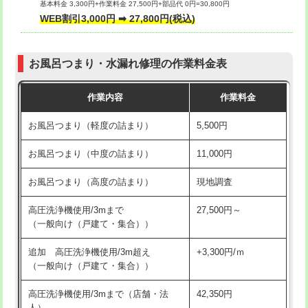
基本料金 3,300円+作業料金 27,500円+部品代 0円=30,800円
交換・取付（タンク）
22,000円+材料費
WEB割引3,000円 ➡ 27,800円(税込)
交換・取付（便器）
22,000円+材料費
お風呂つまり・水漏れ修理の作業料金表
交換・取付（普通便座）
11,000円+材料費
作業内容
作業料金
交換・取付（温水洗浄便座）
16,500円+材料費
お風呂つまり（軽度の詰まり）
5,500円
交換・取付(単水栓（壁付・デッキ
13,200円+材料費
式）)
お風呂つまり（中度の詰まり）
11,000円
交換・取付(混合水栓（壁付・デッキ
16,500円+材料費
お風呂つまり（高度の詰まり）
現地調査
式・ワンホール）)
高圧洗浄機使用/3mまで
27,500円～
交換・取付(排水栓・排水トラップ
22,000円+材料費
（一般向け（戸建て・集合））
（P/S/ポップアップ））
追加 高圧洗浄機使用/3m超え
+3,300円/ｍ
交換・取付（その他部品）
11,000円+材料費
（一般向け（戸建て・集合））
持込商品取付（単水栓）
13,200円
高圧洗浄機使用/3mまで（店舗・法
42,350円
人）