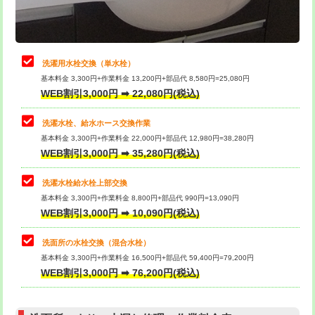
理・調整・分解・加工など（軽作業）
給水管工事※（ライニング鋼管・銅
44,000円
管・ポリ管・HT管使用/3ｍまで)
止水・漏水調査・防水処理・清掃・修
22,000円
理・調整・分解・加工など（中作業）
給水管工事※（ライニング鋼管・銅
+8,800円
洗濯用水栓交換（単水栓）
管・ポリ管・HT管使用/3ｍ超え)
基本料金 3,300円+作業料金 13,200円+部品代 8,580円=25,080円
止水・漏水調査・防水処理・清掃・修
33,000円
WEB割引3,000円 ➡ 22,080円(税込)
理・調整・分解・加工など（重作業）
排水管工事（土の掘削・埋め戻し作
11,000円~
業）
洗濯水栓、給水ホース交換作業
キッチンタンク脱着
16,500円
基本料金 3,300円+作業料金 22,000円+部品代 12,980円=38,280円
排水管工事（排水管工事/3ｍまで）
55,000円
WEB割引3,000円 ➡ 35,280円(税込)
その他部品の脱着
8,800円～
排水管工事（追加 排水管工事/3ｍ超
+11,000円
交換・取付（タンク）
22,000円+材料費
洗濯水栓給水栓上部交換
え）
基本料金 3,300円+作業料金 8,800円+部品代 990円=13,090円
交換・取付(単水栓（壁付・デッキ
13,200円+材料費
WEB割引3,000円 ➡ 10,090円(税込)
マス交換（土の掘削・埋め戻し作業）
11,000円~
式）)
洗面所の水栓交換（混合水栓）
マス交換（深さ50㎝未満）
55,000円
交換・取付(混合水栓（壁付・デッキ
16,500円+材料費
基本料金 3,300円+作業料金 16,500円+部品代 59,400円=79,200円
式・ワンホール）)
WEB割引3,000円 ➡ 76,200円(税込)
マス交換（深さ50㎝以上）
66,000円
交換・取付(排水栓・排水トラップ
22,000円+材料費
コンクリート斫り（厚さ10㎝まで）
27,500円
（P/S/ポップアップ））