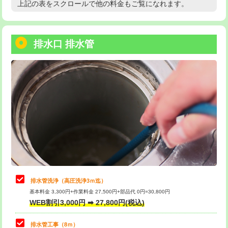
上記の表をスクロールで他の料金もご覧になれます。
高度高圧洗浄換
現地調査
用/3ｍまで)
トーラー作業
16,500円
給水管工事※（塩ビ管（VP・HI）使
+8,800円
用（追加）/3ｍ超え)
排水口 排水管
トーラー機使用/3mまで
33,000円
給水管工事※（ライニング鋼管・銅
44,000円
追加トーラー機使用/3m超え
+3,300円
管・ポリ管・HT管使用/3ｍまで)
カメラ調査
33,000円
給水管工事※（ライニング鋼管・銅
+8,800円
管・ポリ管・HT管使用/3ｍ超え)
桝清掃
8,800円
排水管工事（土の掘削・埋め戻し作
11,000円~
止水・漏水調査・防水処理・清掃・修
11,000円
業）
理・調整・分解・加工など（軽作業）
排水管工事（排水管工事/3ｍまで）
55,000円
止水・漏水調査・防水処理・清掃・修
22,000円
理・調整・分解・加工など（中作業）
排水管工事（追加 排水管工事/3ｍ超
+11,000円
排水管洗浄（高圧洗浄3ｍ迄）
え）
基本料金 3,300円+作業料金 27,500円+部品代 0円=30,800円
止水・漏水調査・防水処理・清掃・修
33,000円
WEB割引3,000円 ➡ 27,800円(税込)
理・調整・分解・加工など（重作業）
マス交換（土の掘削・埋め戻し作業）
11,000円~
排水管工事（8ｍ）
その他部品の脱着
8,800円～
マス交換（深さ50㎝未満）
55,000円