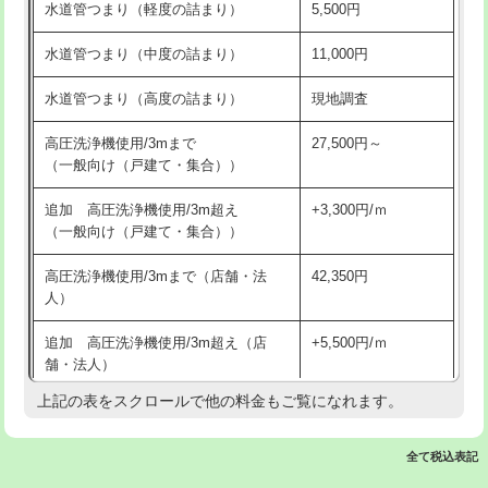
水道管つまり（軽度の詰まり）
5,500円
交換・取付(排水栓・排水トラップ
22,000円+材料費
洗面台設置
38,500円
（P/S/ポップアップ））
水道管つまり（中度の詰まり）
11,000円
化粧台設置
22,000円
交換・取付（その他部品）
11,000円+材料費
水道管つまり（高度の詰まり）
現地調査
追加人工
16,500円
持込商品取付（単水栓）
13,200円
高圧洗浄機使用/3mまで
27,500円～
廃棄・処分
現場見積
（一般向け（戸建て・集合））
持込商品取付（混合水栓）
16,500円
※給水管工事は20mmまでの価格です。
追加 高圧洗浄機使用/3m超え
+3,300円/ｍ
持込商品取付（浄水器・分岐水栓）
16,500円
（一般向け（戸建て・集合））
排水管工事（土の掘削・埋め戻し作
11,000円~
高圧洗浄機使用/3mまで（店舗・法
42,350円
業）
人）
排水管工事（排水管工事/3ｍまで）
55,000円
追加 高圧洗浄機使用/3m超え（店
+5,500円/ｍ
舗・法人）
排水管工事（追加 排水管工事/3ｍ超
+11,000円
え）
上記の表をスクロールで他の料金もご覧になれます。
高度高圧洗浄換
現地調査
マス交換（土の掘削・埋め戻し作業）
11,000円~
トーラー作業
16,500円
全て税込表記
マス交換（深さ50㎝未満）
55,000円