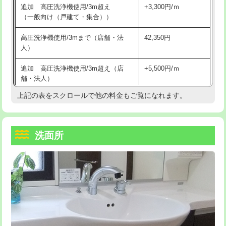
追加 高圧洗浄機使用/3m超え
+3,300円/ｍ
持込商品取付（混合水栓）
16,500円
マス交換（深さ50㎝以上）
66,000円
（一般向け（戸建て・集合））
持込商品取付（浄水器・分岐水栓）
16,500円
コンクリート斫り（厚さ10㎝まで）
27,500円
高圧洗浄機使用/3mまで（店舗・法
42,350円
人）
給水管工事※（ホール加工)
16,500円
コンクリート斫り（厚さ10㎝超え）
38,500円
追加 高圧洗浄機使用/3m超え（店
+5,500円/ｍ
給水管工事※（バンド止め)
3,300円
モルタル補修（厚さ10㎝まで）
27,500円
舗・法人）
給水管工事※（支持金具設置)
5,500円
モルタル補修（厚さ10㎝超え）
38,500円
上記の表をスクロールで他の料金もご覧になれます。
高度高圧洗浄換
現地調査
給水管工事※（保温材使用（バンド止
5,500円
洗面台設置
38,500円
トーラー作業
16,500円
め込み）)
洗面所
追加人工
16,500円
トーラー機使用/3mまで
33,000円
給水管工事※（土の掘削・埋め戻し作
11,000円
業)
廃棄・処分
現場見積
追加トーラー機使用/3m超え
+3,300円
給水管工事※（塩ビ管（VP・HI）使
33,000円
※給水管工事は20mmまでの価格です。
カメラ調査
33,000円
用/3ｍまで)
桝清掃
8,800円
給水管工事※（塩ビ管（VP・HI）使
+8,800円
用（追加）/3ｍ超え)
止水・漏水調査・防水処理・清掃・修
11,000円