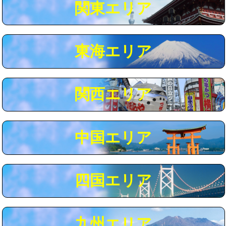
関東エリア
マス交換（深さ50㎝以上）
66,000円
コンクリート斫り（厚さ10㎝まで）
27,500円
東海エリア
コンクリート斫り（厚さ10㎝超え）
38,500円
モルタル補修（厚さ10㎝まで）
27,500円
モルタル補修（厚さ10㎝超え）
38,500円
関西エリア
追加人工
16,500円
廃棄・処分
現場見積
中国エリア
※給水管工事は20mmまでの価格です。
四国エリア
九州エリア