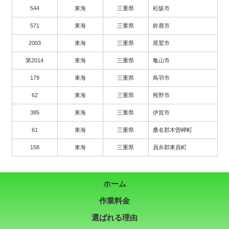
544
東海
三重県
松阪市
571
東海
三重県
鈴鹿市
2003
東海
三重県
尾鷲市
第2014
東海
三重県
亀山市
179
東海
三重県
鳥羽市
62
東海
三重県
熊野市
385
東海
三重県
伊賀市
61
東海
三重県
桑名郡木曽岬町
158
東海
三重県
員弁郡東員町
ホーム
作業料金
選ばれる理由