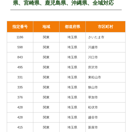
県、宮崎県、鹿児島県、沖縄県、全域対応
指定番号
地域
都道府県
市区町村
1186
関東
埼玉県
さいたま市
598
関東
埼玉県
川越市
843
関東
埼玉県
川口市
495
関東
埼玉県
所沢市
331
関東
埼玉県
東松山市
335
関東
埼玉県
狭山市
376
関東
埼玉県
草加市
428
関東
埼玉県
松伏市
428
関東
埼玉県
越谷市
415
関東
埼玉県
新座市