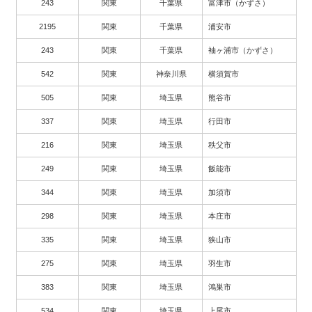
243
関東
千葉県
富津市（かずさ）
2195
関東
千葉県
浦安市
243
関東
千葉県
袖ヶ浦市（かずさ）
542
関東
神奈川県
横須賀市
505
関東
埼玉県
熊谷市
337
関東
埼玉県
行田市
216
関東
埼玉県
秩父市
249
関東
埼玉県
飯能市
344
関東
埼玉県
加須市
298
関東
埼玉県
本庄市
335
関東
埼玉県
狭山市
275
関東
埼玉県
羽生市
383
関東
埼玉県
鴻巣市
534
関東
埼玉県
上尾市