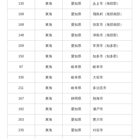
130
東海
愛知県
あま市（海部郡）
168
東海
愛知県
飛島村（海部南部）
168
東海
愛知県
弥富市（海部南部）
148
東海
愛知県
津島市（海部郡）
209
東海
愛知県
常滑市（知多郡）
150
東海
愛知県
知多市（知多郡）
97
東海
岐阜県
岐阜市
335
東海
岐阜県
大垣市
211
東海
岐阜県
多治見市
167
東海
静岡県
熱海市
182
東海
愛知県
瀬戸市
263
東海
愛知県
豊川市
235
東海
愛知県
刈谷市