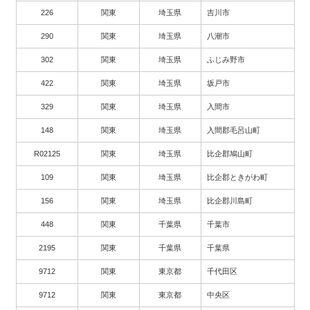
226
関東
埼玉県
吉川市
290
関東
埼玉県
八潮市
302
関東
埼玉県
ふじみ野市
422
関東
埼玉県
坂戸市
329
関東
埼玉県
入間市
148
関東
埼玉県
入間郡毛呂山町
R02125
関東
埼玉県
比企郡鳩山町
109
関東
埼玉県
比企郡ときがわ町
156
関東
埼玉県
比企郡川島町
448
関東
千葉県
千葉市
2195
関東
千葉県
千葉県
9712
関東
東京都
千代田区
9712
関東
東京都
中央区