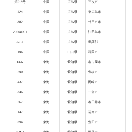
第2-5号
中国
広島県
三次市
424
中国
広島県
東広島市
382
中国
広島県
廿日市市
20200001
中国
広島県
江田島市
A2-4
中国
広島県
世羅郡
196
中国
山口県
岩国市
1437
東海
愛知県
名古屋市
290
東海
愛知県
豊橋市
437
東海
愛知県
岡崎市
346
東海
愛知県
一宮市
267
東海
愛知県
春日井市
147
東海
愛知県
碧南市
394
東海
愛知県
豊田市
JOR1
東海
愛知県
西尾市