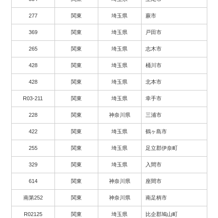
277
関東
埼玉県
蕨市
369
関東
埼玉県
戸田市
265
関東
埼玉県
志木市
428
関東
埼玉県
桶川市
428
関東
埼玉県
北本市
R03-211
関東
埼玉県
幸手市
228
関東
神奈川県
三浦市
422
関東
埼玉県
鶴ヶ島市
255
関東
埼玉県
足立郡伊奈町
329
関東
埼玉県
入間市
614
関東
神奈川県
座間市
南第252
関東
神奈川県
南足柄市
R02125
関東
埼玉県
比企郡鳩山町