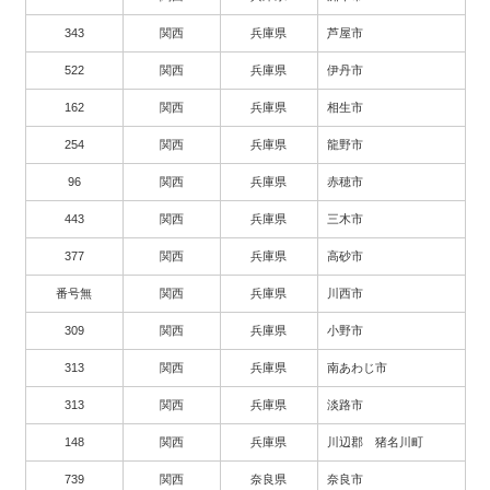
343
関西
兵庫県
芦屋市
522
関西
兵庫県
伊丹市
162
関西
兵庫県
相生市
254
関西
兵庫県
龍野市
96
関西
兵庫県
赤穂市
443
関西
兵庫県
三木市
377
関西
兵庫県
高砂市
番号無
関西
兵庫県
川西市
309
関西
兵庫県
小野市
313
関西
兵庫県
南あわじ市
313
関西
兵庫県
淡路市
148
関西
兵庫県
川辺郡 猪名川町
739
関西
奈良県
奈良市