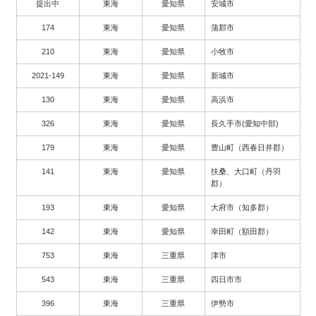
提出中
東海
愛知県
安城市
174
東海
愛知県
蒲郡市
210
東海
愛知県
小牧市
2021-149
東海
愛知県
新城市
130
東海
愛知県
高浜市
326
東海
愛知県
長久手市(愛知中部)
179
東海
愛知県
豊山町（西春日井郡）
141
東海
愛知県
扶桑、大口町（丹羽
郡）
193
東海
愛知県
大府市（知多郡）
142
東海
愛知県
幸田町（額田郡）
753
東海
三重県
津市
543
東海
三重県
四日市市
396
東海
三重県
伊勢市