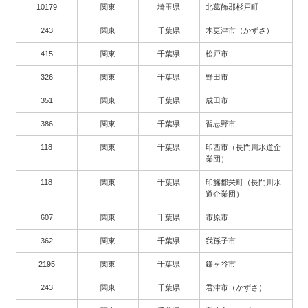
10179
関東
埼玉県
北葛飾郡杉戸町
243
関東
千葉県
木更津市（かずさ）
415
関東
千葉県
松戸市
326
関東
千葉県
野田市
351
関東
千葉県
成田市
386
関東
千葉県
習志野市
118
関東
千葉県
印西市（長門川水道企
業団）
118
関東
千葉県
印旛郡栄町（長門川水
道企業団）
607
関東
千葉県
市原市
362
関東
千葉県
我孫子市
2195
関東
千葉県
鎌ヶ谷市
243
関東
千葉県
君津市（かずさ）