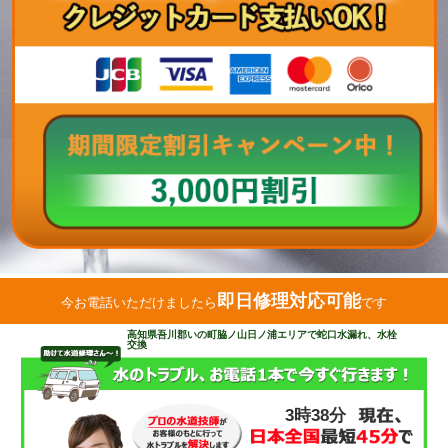
即日修理対応可能
今お電話いただけましたら
です
高知県吾川郡いの町脇ノ山日ノ浦エリアで蛇口水漏れ、水栓
交換
3時38分