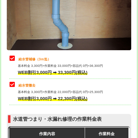
カメラ調査
33,000円
排水管工事（土の掘削・埋め戻し作
11,000円~
桝清掃
8,800円
業）
止水・漏水調査・防水処理・清掃・修
11,000円
排水管工事（排水管工事/3ｍまで）
55,000円
理・調整・分解・加工など（軽作業）
排水管工事（追加 排水管工事/3ｍ超
+11,000円
止水・漏水調査・防水処理・清掃・修
22,000円
え）
理・調整・分解・加工など（中作業）
給水管補修（3ｍ迄）
マス交換（土の掘削・埋め戻し作業）
11,000円~
基本料金 3,300円+作業料金 33,000円+部品代 0円=36,300円
止水・漏水調査・防水処理・清掃・修
33,000円
WEB割引3,000円 ➡ 33,300円(税込)
理・調整・分解・加工など（重作業）
マス交換（深さ50㎝未満）
55,000円
給水管撤去
その他部品の脱着
8,800円～
マス交換（深さ50㎝以上）
66,000円
基本料金 3,300円+作業料金 22,000円+部品代 0円=25,300円
WEB割引3,000円 ➡ 22,300円(税込)
交換・取付（タンク）
22,000円+材料費
コンクリート斫り（厚さ10㎝まで）
27,500円
交換・取付(単水栓（壁付・デッキ
13,200円+材料費
コンクリート斫り（厚さ10㎝超え）
38,500円
式）)
水道管つまり・水漏れ修理の作業料金表
モルタル補修（厚さ10㎝まで）
27,500円
交換・取付(混合水栓（壁付・デッキ
16,500円+材料費
作業内容
作業料金
式・ワンホール）)
モルタル補修（厚さ10㎝超え）
38,500円