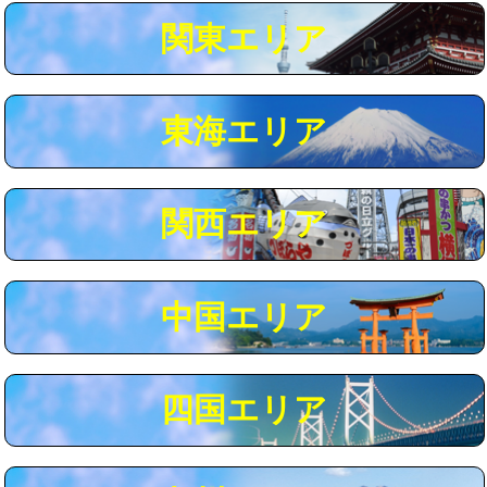
関東エリア
マス交換（深さ50㎝以上）
66,000円
コンクリート斫り（厚さ10㎝まで）
27,500円
東海エリア
コンクリート斫り（厚さ10㎝超え）
38,500円
モルタル補修（厚さ10㎝まで）
27,500円
モルタル補修（厚さ10㎝超え）
38,500円
関西エリア
追加人工
16,500円
廃棄・処分
現場見積
中国エリア
※給水管工事は20mmまでの価格です。
四国エリア