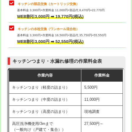
給水管工事※（塩ビ管（VP・HI）使
33,000円
キッチンの部品交換（カートリッジ交換）
用/3ｍまで)
基本料金 3,300円+作業料金 11,000円+部品代 8,470円=22,770円
止水・漏水調査・防水処理・清掃・修
33,000円
WEB割引3,000円 ➡ 19,770円(税込)
理・調整・分解・加工など（重作業）
給水管工事※（塩ビ管（VP・HI）使
+8,800円
用（追加）/3ｍ超え)
キッチンの水栓交換（ワンホール混合栓）
お風呂タンク脱着
16,500円
基本料金 3,300円+作業料金 16,500円+部品代 35,750円=55,550円
給水管工事※（ライニング鋼管・銅
44,000円
WEB割引3,000円 ➡ 52,550円(税込)
その他部品の脱着
8,800円～
管・ポリ管・HT管使用/3ｍまで)
交換・取付（タンク）
22,000円+材料費
給水管工事※（ライニング鋼管・銅
+8,800円
管・ポリ管・HT管使用/3ｍ超え)
キッチンつまり・水漏れ修理の作業料金表
交換・取付(単水栓（壁付・デッキ
13,200円+材料費
式）)
排水管工事（土の掘削・埋め戻し作
11,000円~
作業内容
作業料金
業）
交換・取付(混合水栓（壁付・デッキ
16,500円+材料費
キッチンつまり（軽度の詰まり）
5,500円
式・ワンホール）)
排水管工事（排水管工事/3ｍまで）
55,000円
キッチンつまり（中度の詰まり）
11,000円
交換・取付(排水栓・排水トラップ
22,000円+材料費
排水管工事（追加 排水管工事/3ｍ超
+11,000円
（P/S/ポップアップ））
え）
キッチンつまり（高度の詰まり）
現地調査
交換・取付（その他部品）
11,000円+材料費
マス交換（土の掘削・埋め戻し作業）
11,000円~
高圧洗浄機使用/3mまで
27,500円～
（一般向け（戸建て・集合））