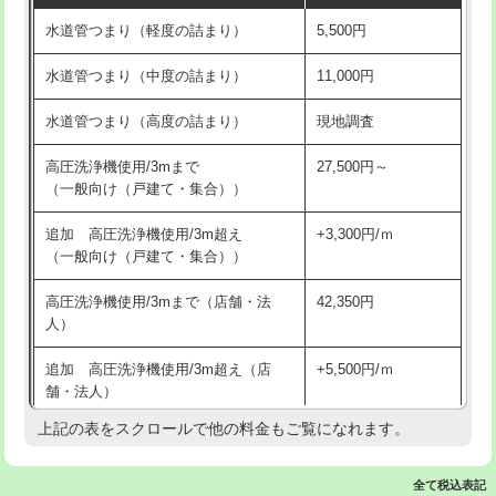
水道管つまり（軽度の詰まり）
5,500円
交換・取付(排水栓・排水トラップ
22,000円+材料費
洗面台設置
38,500円
（P/S/ポップアップ））
水道管つまり（中度の詰まり）
11,000円
化粧台設置
22,000円
交換・取付（その他部品）
11,000円+材料費
水道管つまり（高度の詰まり）
現地調査
追加人工
16,500円
持込商品取付（単水栓）
13,200円
高圧洗浄機使用/3mまで
27,500円～
廃棄・処分
現場見積
（一般向け（戸建て・集合））
持込商品取付（混合水栓）
16,500円
※給水管工事は20mmまでの価格です。
追加 高圧洗浄機使用/3m超え
+3,300円/ｍ
持込商品取付（浄水器・分岐水栓）
16,500円
（一般向け（戸建て・集合））
排水管工事（土の掘削・埋め戻し作
11,000円~
高圧洗浄機使用/3mまで（店舗・法
42,350円
業）
人）
排水管工事（排水管工事/3ｍまで）
55,000円
追加 高圧洗浄機使用/3m超え（店
+5,500円/ｍ
舗・法人）
排水管工事（追加 排水管工事/3ｍ超
+11,000円
え）
上記の表をスクロールで他の料金もご覧になれます。
高度高圧洗浄換
現地調査
マス交換（土の掘削・埋め戻し作業）
11,000円~
トーラー作業
16,500円
全て税込表記