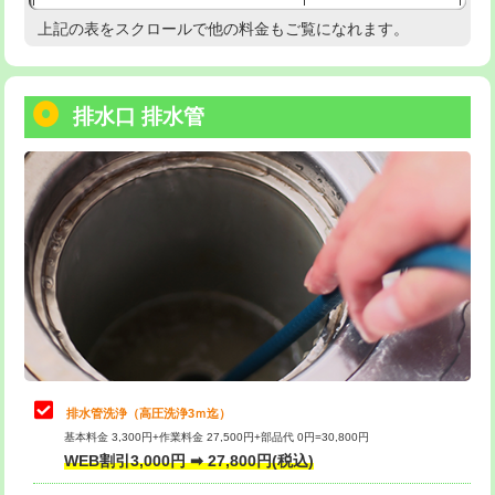
給水管工事※（塩ビ管（VP・HI）使
33,000円
上記の表をスクロールで他の料金もご覧になれます。
高度高圧洗浄換
現地調査
用/3ｍまで)
トーラー作業
16,500円
給水管工事※（塩ビ管（VP・HI）使
+8,800円
用（追加）/3ｍ超え)
排水口 排水管
トーラー機使用/3mまで
33,000円
給水管工事※（ライニング鋼管・銅
44,000円
追加トーラー機使用/3m超え
+3,300円
管・ポリ管・HT管使用/3ｍまで)
カメラ調査
33,000円
給水管工事※（ライニング鋼管・銅
+8,800円
管・ポリ管・HT管使用/3ｍ超え)
桝清掃
8,800円
排水管工事（土の掘削・埋め戻し作
11,000円~
止水・漏水調査・防水処理・清掃・修
11,000円
業）
理・調整・分解・加工など（軽作業）
排水管工事（排水管工事/3ｍまで）
55,000円
止水・漏水調査・防水処理・清掃・修
22,000円
理・調整・分解・加工など（中作業）
排水管工事（追加 排水管工事/3ｍ超
+11,000円
排水管洗浄（高圧洗浄3ｍ迄）
え）
基本料金 3,300円+作業料金 27,500円+部品代 0円=30,800円
止水・漏水調査・防水処理・清掃・修
33,000円
WEB割引3,000円 ➡ 27,800円(税込)
理・調整・分解・加工など（重作業）
マス交換（土の掘削・埋め戻し作業）
11,000円~