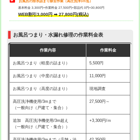
お風呂の排水詰まり除去作業（高圧洗浄3ｍ迄）
基本料金 3,300円+作業料金 27,500円+部品代 0円=30,800円
交換・取付（タンク）
22,000円+材料費
WEB割引3,000円 ➡ 27,800円(税込)
交換・取付（便器）
22,000円+材料費
お風呂つまり・水漏れ修理の作業料金表
交換・取付（普通便座）
11,000円+材料費
作業内容
作業料金
交換・取付（温水洗浄便座）
16,500円+材料費
お風呂つまり（軽度の詰まり）
5,500円
交換・取付(単水栓（壁付・デッキ
13,200円+材料費
式）)
お風呂つまり（中度の詰まり）
11,000円
交換・取付(混合水栓（壁付・デッキ
16,500円+材料費
お風呂つまり（高度の詰まり）
現地調査
式・ワンホール）)
高圧洗浄機使用/3mまで
27,500円～
交換・取付(排水栓・排水トラップ
22,000円+材料費
（一般向け（戸建て・集合））
（P/S/ポップアップ））
追加 高圧洗浄機使用/3m超え
+3,300円/ｍ
交換・取付（その他部品）
11,000円+材料費
（一般向け（戸建て・集合））
持込商品取付（単水栓）
13,200円
高圧洗浄機使用/3mまで（店舗・法
42,350円