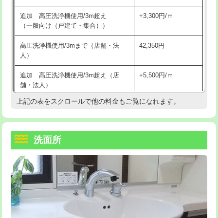
持込商品取付（単水栓）
13,200円
マス交換（深さ50㎝未満）
55,000円
追加 高圧洗浄機使用/3m超え
+3,300円/ｍ
持込商品取付（混合水栓）
16,500円
マス交換（深さ50㎝以上）
66,000円
（一般向け（戸建て・集合））
持込商品取付（浄水器・分岐水栓）
16,500円
コンクリート斫り（厚さ10㎝まで）
27,500円
高圧洗浄機使用/3mまで（店舗・法
42,350円
人）
給水管工事※（ホール加工)
16,500円
コンクリート斫り（厚さ10㎝超え）
38,500円
追加 高圧洗浄機使用/3m超え（店
+5,500円/ｍ
給水管工事※（バンド止め)
3,300円
モルタル補修（厚さ10㎝まで）
27,500円
舗・法人）
給水管工事※（支持金具設置)
5,500円
モルタル補修（厚さ10㎝超え）
38,500円
上記の表をスクロールで他の料金もご覧になれます。
高度高圧洗浄換
現地調査
給水管工事※（保温材使用（バンド止
5,500円
洗面台設置
38,500円
トーラー作業
16,500円
め込み）)
洗面所
追加人工
16,500円
トーラー機使用/3mまで
33,000円
給水管工事※（土の掘削・埋め戻し作
11,000円
業)
廃棄・処分
現場見積
追加トーラー機使用/3m超え
+3,300円
給水管工事※（塩ビ管（VP・HI）使
33,000円
※給水管工事は20mmまでの価格です。
カメラ調査
33,000円
用/3ｍまで)
桝清掃
8,800円
給水管工事※（塩ビ管（VP・HI）使
+8,800円