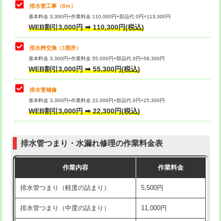
排水管工事（8ｍ）
その他部品の脱着
8,800円～
マス交換（深さ50㎝未満）
55,000円
基本料金 3,300円+作業料金 110,000円+部品代 0円=113,300円
WEB割引3,000円 ➡ 110,300円(税込)
交換・取付（タンク）
22,000円+材料費
マス交換（深さ50㎝以上）
66,000円
交換・取付(単水栓（壁付・デッキ
13,200円+材料費
コンクリート斫り（厚さ10㎝まで）
27,500円
排水桝交換（1箇所）
式）)
基本料金 3,300円+作業料金 55,000円+部品代 0円=58,300円
コンクリート斫り（厚さ10㎝超え）
38,500円
WEB割引3,000円 ➡ 55,300円(税込)
交換・取付(混合水栓（壁付・デッキ
16,500円+材料費
式・ワンホール）)
モルタル補修（厚さ10㎝まで）
27,500円
排水管補修
基本料金 3,300円+作業料金 22,000円+部品代 0円=25,300円
交換・取付(排水栓・排水トラップ
22,000円+材料費
モルタル補修（厚さ10㎝超え）
38,500円
WEB割引3,000円 ➡ 22,300円(税込)
（P/S/ポップアップ））
台所シンク・作業台設置
現場見積
交換・取付（その他部品）
11,000円+材料費
排水管つまり・水漏れ修理の作業料金表
追加人工
16,500円
持込商品取付（単水栓）
13,200円
作業内容
作業料金
廃棄・処分
現場見積
持込商品取付（混合水栓）
16,500円
排水管つまり（軽度の詰まり）
5,500円
※給水管工事は20mmまでの価格です。
持込商品取付（浄水器・分岐水栓）
16,500円
排水管つまり（中度の詰まり）
11,000円
給水管工事※（ホール加工)
16,500円