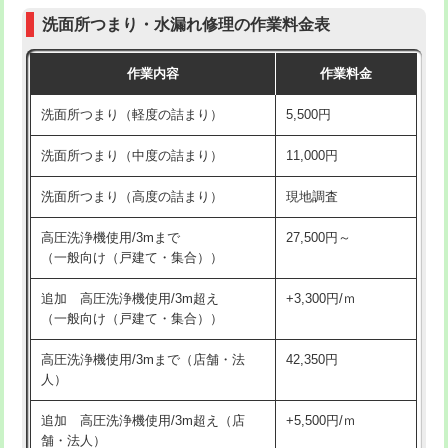
コンクリート斫り（厚さ10㎝まで）
27,500円
（P/S/ポップアップ））
洗面所つまり・水漏れ修理の作業料金表
コンクリート斫り（厚さ10㎝超え）
38,500円
交換・取付（その他部品）
11,000円+材料費
作業内容
作業料金
モルタル補修（厚さ10㎝まで）
27,500円
持込商品取付（単水栓）
13,200円
洗面所つまり（軽度の詰まり）
5,500円
モルタル補修（厚さ10㎝超え）
38,500円
持込商品取付（混合水栓）
16,500円
洗面所つまり（中度の詰まり）
11,000円
洗面台設置
38,500円
持込商品取付（浄水器・分岐水栓）
16,500円
洗面所つまり（高度の詰まり）
現地調査
バスタブ設置
現場見積
給水管工事※（ホール加工)
16,500円
高圧洗浄機使用/3mまで
27,500円～
追加人工
16,500円
（一般向け（戸建て・集合））
給水管工事※（バンド止め)
3,300円
廃棄・処分
現場見積
追加 高圧洗浄機使用/3m超え
+3,300円/ｍ
給水管工事※（支持金具設置)
5,500円
（一般向け（戸建て・集合））
※給水管工事は20mmまでの価格です。
給水管工事※（保温材使用（バンド止
5,500円
高圧洗浄機使用/3mまで（店舗・法
42,350円
め込み）)
人）
給水管工事※（土の掘削・埋め戻し作
11,000円
追加 高圧洗浄機使用/3m超え（店
+5,500円/ｍ
業)
舗・法人）