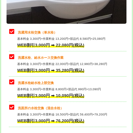
用（追加）/3ｍ超え)
止水・漏水調査・防水処理・清掃・修
11,000円
理・調整・分解・加工など（軽作業）
給水管工事※（ライニング鋼管・銅
44,000円
管・ポリ管・HT管使用/3ｍまで)
止水・漏水調査・防水処理・清掃・修
22,000円
理・調整・分解・加工など（中作業）
給水管工事※（ライニング鋼管・銅
+8,800円
洗濯用水栓交換（単水栓）
管・ポリ管・HT管使用/3ｍ超え)
基本料金 3,300円+作業料金 13,200円+部品代 8,580円=25,080円
止水・漏水調査・防水処理・清掃・修
33,000円
WEB割引3,000円 ➡ 22,080円(税込)
理・調整・分解・加工など（重作業）
排水管工事（土の掘削・埋め戻し作
11,000円~
業）
洗濯水栓、給水ホース交換作業
キッチンタンク脱着
16,500円
基本料金 3,300円+作業料金 22,000円+部品代 12,980円=38,280円
排水管工事（排水管工事/3ｍまで）
55,000円
WEB割引3,000円 ➡ 35,280円(税込)
その他部品の脱着
8,800円～
排水管工事（追加 排水管工事/3ｍ超
+11,000円
交換・取付（タンク）
22,000円+材料費
洗濯水栓給水栓上部交換
え）
基本料金 3,300円+作業料金 8,800円+部品代 990円=13,090円
交換・取付(単水栓（壁付・デッキ
13,200円+材料費
WEB割引3,000円 ➡ 10,090円(税込)
マス交換（土の掘削・埋め戻し作業）
11,000円~
式）)
洗面所の水栓交換（混合水栓）
マス交換（深さ50㎝未満）
55,000円
交換・取付(混合水栓（壁付・デッキ
16,500円+材料費
基本料金 3,300円+作業料金 16,500円+部品代 59,400円=79,200円
式・ワンホール）)
WEB割引3,000円 ➡ 76,200円(税込)
マス交換（深さ50㎝以上）
66,000円
交換・取付(排水栓・排水トラップ
22,000円+材料費