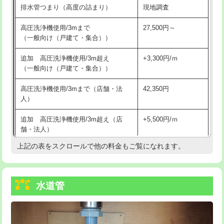
排水管つまり（高度の詰まり）
現地調査
給水管工事※（バンド止め)
3,300円
高圧洗浄機使用/3mまで
27,500円～
（一般向け（戸建て・集合））
給水管工事※（支持金具設置)
5,500円
追加 高圧洗浄機使用/3m超え
+3,300円/ｍ
給水管工事※（保温材使用（バンド止
5,500円
（一般向け（戸建て・集合））
め込み）)
高圧洗浄機使用/3mまで（店舗・法
42,350円
給水管工事※（土の掘削・埋め戻し作
11,000円
人）
業)
追加 高圧洗浄機使用/3m超え（店
+5,500円/ｍ
給水管工事※（塩ビ管（VP・HI）使
33,000円
舗・法人）
用/3ｍまで)
上記の表をスクロールで他の料金もご覧になれます。
高度高圧洗浄換
現地調査
給水管工事※（塩ビ管（VP・HI）使
+8,800円
用（追加）/3ｍ超え)
トーラー作業
16,500円
給水管工事※（ライニング鋼管・銅
44,000円
水道管
トーラー機使用/3mまで
33,000円
管・ポリ管・HT管使用/3ｍまで)
追加トーラー機使用/3m超え
+3,300円
給水管工事※（ライニング鋼管・銅
+8,800円
管・ポリ管・HT管使用/3ｍ超え)