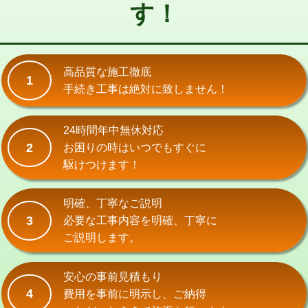
す！
交換・取付(単水栓（壁付・デッキ
13,200円+材料費
式）)
交換・取付(混合水栓（壁付・デッキ
16,500円+材料費
式・ワンホール）)
高品質な施工徹底
1
手続き工事は絶対に致しません！
交換・取付(排水栓・排水トラップ
22,000円+材料費
（P/S/ポップアップ））
24時間年中無休対応
交換・取付（その他部品）
11,000円+材料費
2
お困りの時はいつでもすぐに
持込商品取付（単水栓）
13,200円
駆けつけます！
持込商品取付（混合水栓）
16,500円
明確、丁寧なご説明
持込商品取付（浄水器・分岐水栓）
16,500円
3
必要な工事内容を明確、丁寧に
ご説明します。
給水管工事※（ホール加工)
16,500円
給水管工事※（バンド止め)
3,300円
安心の事前見積もり
4
費用を事前に明示し、ご納得
給水管工事※（支持金具設置)
5,500円