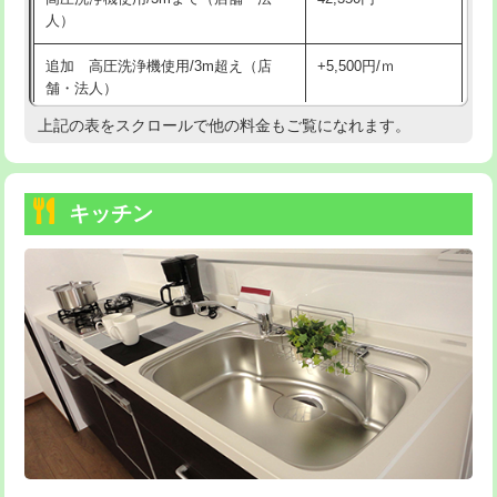
人）
持込商品取付（混合水栓）
16,500円
追加 高圧洗浄機使用/3m超え（店
+5,500円/ｍ
持込商品取付（浄水器・分岐水栓）
16,500円
舗・法人）
持込商品取付（温水洗浄便座）
22,000円
上記の表をスクロールで他の料金もご覧になれます。
高度高圧洗浄換
現地調査
持込商品取付（普通便座⇔温水洗浄便
22,000円
トーラー作業
16,500円
座）
キッチン
トーラー機使用/3mまで
33,000円
給水管工事※（ホール加工)
16,500円
追加トーラー機使用/3m超え
+3,300円
給水管工事※（バンド止め)
3,300円
カメラ調査
33,000円
給水管工事※（支持金具設置)
5,500円
桝清掃
8,800円
給水管工事※（保温材使用（バンド止
5,500円
め込み）)
止水・漏水調査・防水処理・清掃・修
11,000円
理・調整・分解・加工など（軽作業）
給水管工事※（土の掘削・埋め戻し作
11,000円
業)
止水・漏水調査・防水処理・清掃・修
22,000円
理・調整・分解・加工など（中作業）