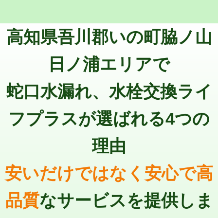
マス交換（深さ50㎝未満）
55,000円
トーラー機使用/3mまで
33,000円
マス交換（深さ50㎝以上）
66,000円
高知県吾川郡いの町脇ノ山
追加トーラー機使用/3m超え
+3,300円
コンクリート斫り（厚さ10㎝まで）
27,500円
カメラ調査
33,000円
日ノ浦エリアで
コンクリート斫り（厚さ10㎝超え）
38,500円
桝清掃
8,800円
蛇口水漏れ、水栓交換ライ
モルタル補修（厚さ10㎝まで）
27,500円
止水・漏水調査・防水処理・清掃・修
11,000円
理・調整・分解・加工など（軽作業）
モルタル補修（厚さ10㎝超え）
38,500円
フプラスが選ばれる4つの
止水・漏水調査・防水処理・清掃・修
22,000円
追加人工
16,500円
理・調整・分解・加工など（中作業）
理由
廃棄・処分
現場見積
止水・漏水調査・防水処理・清掃・修
33,000円
理・調整・分解・加工など（重作業）
安いだけではなく安心で高
その他部品の脱着
8,800円～
品質
なサービスを提供しま
交換・取付（タンク）
22,000円+材料費