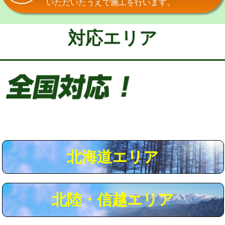
いただいたうえで施工を行います。
給水管工事※（保温材使用（バンド止
5,500円
め込み）)
対応エリア
給水管工事※（土の掘削・埋め戻し作
11,000円
業)
給水管工事※（塩ビ管（VP・HI）使
33,000円
用/3ｍまで)
給水管工事※（塩ビ管（VP・HI）使
+8,800円
用（追加）/3ｍ超え)
給水管工事※（ライニング鋼管・銅
44,000円
管・ポリ管・HT管使用/3ｍまで)
北海道エリア
給水管工事※（ライニング鋼管・銅
+8,800円
管・ポリ管・HT管使用/3ｍ超え)
北陸・信越エリア
マス交換（土の掘削・埋め戻し作業）
11,000円~
マス交換（深さ50㎝未満）
55,000円