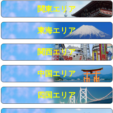
関東エリア
マス交換（深さ50㎝以上）
66,000円
コンクリート斫り（厚さ10㎝まで）
27,500円
東海エリア
コンクリート斫り（厚さ10㎝超え）
38,500円
モルタル補修（厚さ10㎝まで）
27,500円
モルタル補修（厚さ10㎝超え）
38,500円
関西エリア
追加人工
16,500円
廃棄・処分
現場見積
中国エリア
※給水管工事は20mmまでの価格です。
四国エリア