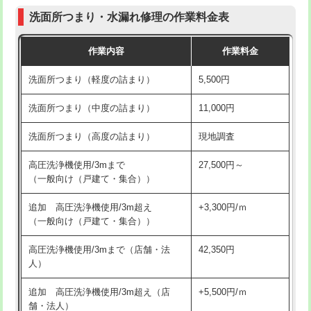
コンクリート斫り（厚さ10㎝まで）
27,500円
（P/S/ポップアップ））
洗面所つまり・水漏れ修理の作業料金表
コンクリート斫り（厚さ10㎝超え）
38,500円
交換・取付（その他部品）
11,000円+材料費
作業内容
作業料金
モルタル補修（厚さ10㎝まで）
27,500円
持込商品取付（単水栓）
13,200円
洗面所つまり（軽度の詰まり）
5,500円
モルタル補修（厚さ10㎝超え）
38,500円
持込商品取付（混合水栓）
16,500円
洗面所つまり（中度の詰まり）
11,000円
洗面台設置
38,500円
持込商品取付（浄水器・分岐水栓）
16,500円
洗面所つまり（高度の詰まり）
現地調査
バスタブ設置
現場見積
給水管工事※（ホール加工)
16,500円
高圧洗浄機使用/3mまで
27,500円～
追加人工
16,500円
（一般向け（戸建て・集合））
給水管工事※（バンド止め)
3,300円
廃棄・処分
現場見積
追加 高圧洗浄機使用/3m超え
+3,300円/ｍ
給水管工事※（支持金具設置)
5,500円
（一般向け（戸建て・集合））
※給水管工事は20mmまでの価格です。
給水管工事※（保温材使用（バンド止
5,500円
高圧洗浄機使用/3mまで（店舗・法
42,350円
め込み）)
人）
給水管工事※（土の掘削・埋め戻し作
11,000円
追加 高圧洗浄機使用/3m超え（店
+5,500円/ｍ
業)
舗・法人）