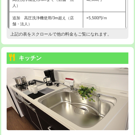
人）
持込商品取付（混合水栓）
16,500円
追加 高圧洗浄機使用/3m超え（店
+5,500円/ｍ
持込商品取付（浄水器・分岐水栓）
16,500円
舗・法人）
持込商品取付（温水洗浄便座）
22,000円
上記の表をスクロールで他の料金もご覧になれます。
高度高圧洗浄換
現地調査
持込商品取付（普通便座⇔温水洗浄便
22,000円
トーラー作業
16,500円
座）
キッチン
トーラー機使用/3mまで
33,000円
給水管工事※（ホール加工)
16,500円
追加トーラー機使用/3m超え
+3,300円
給水管工事※（バンド止め)
3,300円
カメラ調査
33,000円
給水管工事※（支持金具設置)
5,500円
桝清掃
8,800円
給水管工事※（保温材使用（バンド止
5,500円
め込み）)
止水・漏水調査・防水処理・清掃・修
11,000円
理・調整・分解・加工など（軽作業）
給水管工事※（土の掘削・埋め戻し作
11,000円
業)
止水・漏水調査・防水処理・清掃・修
22,000円
理・調整・分解・加工など（中作業）