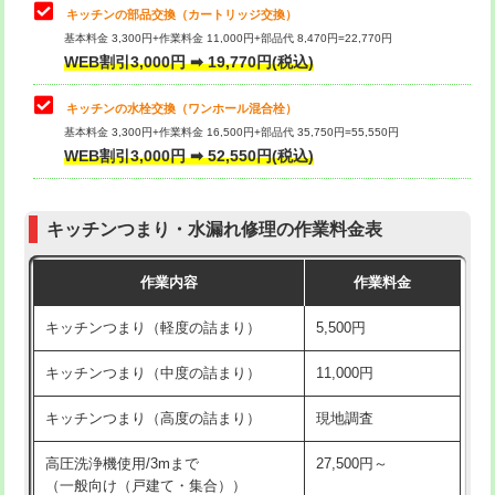
給水管工事※（塩ビ管（VP・HI）使
33,000円
キッチンの部品交換（カートリッジ交換）
用/3ｍまで)
基本料金 3,300円+作業料金 11,000円+部品代 8,470円=22,770円
止水・漏水調査・防水処理・清掃・修
33,000円
WEB割引3,000円 ➡ 19,770円(税込)
理・調整・分解・加工など（重作業）
給水管工事※（塩ビ管（VP・HI）使
+8,800円
用（追加）/3ｍ超え)
キッチンの水栓交換（ワンホール混合栓）
お風呂タンク脱着
16,500円
基本料金 3,300円+作業料金 16,500円+部品代 35,750円=55,550円
給水管工事※（ライニング鋼管・銅
44,000円
WEB割引3,000円 ➡ 52,550円(税込)
その他部品の脱着
8,800円～
管・ポリ管・HT管使用/3ｍまで)
交換・取付（タンク）
22,000円+材料費
給水管工事※（ライニング鋼管・銅
+8,800円
管・ポリ管・HT管使用/3ｍ超え)
キッチンつまり・水漏れ修理の作業料金表
交換・取付(単水栓（壁付・デッキ
13,200円+材料費
式）)
排水管工事（土の掘削・埋め戻し作
11,000円~
作業内容
作業料金
業）
交換・取付(混合水栓（壁付・デッキ
16,500円+材料費
キッチンつまり（軽度の詰まり）
5,500円
式・ワンホール）)
排水管工事（排水管工事/3ｍまで）
55,000円
キッチンつまり（中度の詰まり）
11,000円
交換・取付(排水栓・排水トラップ
22,000円+材料費
排水管工事（追加 排水管工事/3ｍ超
+11,000円
（P/S/ポップアップ））
え）
キッチンつまり（高度の詰まり）
現地調査
交換・取付（その他部品）
11,000円+材料費
マス交換（土の掘削・埋め戻し作業）
11,000円~
高圧洗浄機使用/3mまで
27,500円～
（一般向け（戸建て・集合））