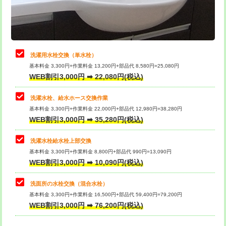
用（追加）/3ｍ超え)
止水・漏水調査・防水処理・清掃・修
11,000円
理・調整・分解・加工など（軽作業）
給水管工事※（ライニング鋼管・銅
44,000円
管・ポリ管・HT管使用/3ｍまで)
止水・漏水調査・防水処理・清掃・修
22,000円
理・調整・分解・加工など（中作業）
給水管工事※（ライニング鋼管・銅
+8,800円
洗濯用水栓交換（単水栓）
管・ポリ管・HT管使用/3ｍ超え)
基本料金 3,300円+作業料金 13,200円+部品代 8,580円=25,080円
止水・漏水調査・防水処理・清掃・修
33,000円
WEB割引3,000円 ➡ 22,080円(税込)
理・調整・分解・加工など（重作業）
排水管工事（土の掘削・埋め戻し作
11,000円~
業）
洗濯水栓、給水ホース交換作業
キッチンタンク脱着
16,500円
基本料金 3,300円+作業料金 22,000円+部品代 12,980円=38,280円
排水管工事（排水管工事/3ｍまで）
55,000円
WEB割引3,000円 ➡ 35,280円(税込)
その他部品の脱着
8,800円～
排水管工事（追加 排水管工事/3ｍ超
+11,000円
交換・取付（タンク）
22,000円+材料費
洗濯水栓給水栓上部交換
え）
基本料金 3,300円+作業料金 8,800円+部品代 990円=13,090円
交換・取付(単水栓（壁付・デッキ
13,200円+材料費
WEB割引3,000円 ➡ 10,090円(税込)
マス交換（土の掘削・埋め戻し作業）
11,000円~
式）)
洗面所の水栓交換（混合水栓）
マス交換（深さ50㎝未満）
55,000円
交換・取付(混合水栓（壁付・デッキ
16,500円+材料費
基本料金 3,300円+作業料金 16,500円+部品代 59,400円=79,200円
式・ワンホール）)
WEB割引3,000円 ➡ 76,200円(税込)
マス交換（深さ50㎝以上）
66,000円
交換・取付(排水栓・排水トラップ
22,000円+材料費