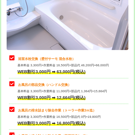
カメラ調査
33,000円
桝清掃
8,800円
止水・漏水調査・防水処理・清掃・修
11,000円
理・調整・分解・加工など（軽作業）
止水・漏水調査・防水処理・清掃・修
22,000円
理・調整・分解・加工など（中作業）
浴室水栓交換（壁付サーモ 混合水栓）
基本料金 3,300円+作業料金 16,500円+部品代 46,200円=66,000円
止水・漏水調査・防水処理・清掃・修
33,000円
WEB割引3,000円 ➡ 63,000円(税込)
理・調整・分解・加工など（重作業）
お風呂の部品交換（ハンドル交換）
トイレタンク脱着
16,500円
基本料金 3,300円+作業料金 11,000円+部品代 1,364円=15,664円
WEB割引3,000円 ➡ 12,664円(税込)
トイレ便器脱着
16,500円
タンクレストイレ脱着
33,000円
お風呂の排水詰まり除去作業（トーラー作業3ｍ迄）
基本料金 3,300円+作業料金 16,500円+部品代 0円=19,800円
小便器トイレ脱着
現地見積
WEB割引3,000円 ➡ 16,800円(税込)
その他部品の脱着
8,800円～