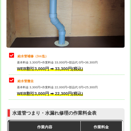
カメラ調査
33,000円
排水管工事（土の掘削・埋め戻し作
11,000円~
桝清掃
8,800円
業）
止水・漏水調査・防水処理・清掃・修
11,000円
排水管工事（排水管工事/3ｍまで）
55,000円
理・調整・分解・加工など（軽作業）
排水管工事（追加 排水管工事/3ｍ超
+11,000円
止水・漏水調査・防水処理・清掃・修
22,000円
え）
理・調整・分解・加工など（中作業）
給水管補修（3ｍ迄）
マス交換（土の掘削・埋め戻し作業）
11,000円~
基本料金 3,300円+作業料金 33,000円+部品代 0円=36,300円
止水・漏水調査・防水処理・清掃・修
33,000円
WEB割引3,000円 ➡ 33,300円(税込)
理・調整・分解・加工など（重作業）
マス交換（深さ50㎝未満）
55,000円
給水管撤去
その他部品の脱着
8,800円～
マス交換（深さ50㎝以上）
66,000円
基本料金 3,300円+作業料金 22,000円+部品代 0円=25,300円
WEB割引3,000円 ➡ 22,300円(税込)
交換・取付（タンク）
22,000円+材料費
コンクリート斫り（厚さ10㎝まで）
27,500円
交換・取付(単水栓（壁付・デッキ
13,200円+材料費
コンクリート斫り（厚さ10㎝超え）
38,500円
式）)
水道管つまり・水漏れ修理の作業料金表
モルタル補修（厚さ10㎝まで）
27,500円
交換・取付(混合水栓（壁付・デッキ
16,500円+材料費
作業内容
作業料金
式・ワンホール）)
モルタル補修（厚さ10㎝超え）
38,500円