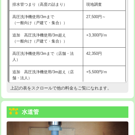
排水管つまり（高度の詰まり）
現地調査
給水管工事※（バンド止め)
3,300円
高圧洗浄機使用/3mまで
27,500円～
（一般向け（戸建て・集合））
給水管工事※（支持金具設置)
5,500円
追加 高圧洗浄機使用/3m超え
+3,300円/ｍ
給水管工事※（保温材使用（バンド止
5,500円
（一般向け（戸建て・集合））
め込み）)
高圧洗浄機使用/3mまで（店舗・法
42,350円
給水管工事※（土の掘削・埋め戻し作
11,000円
人）
業)
追加 高圧洗浄機使用/3m超え（店
+5,500円/ｍ
給水管工事※（塩ビ管（VP・HI）使
33,000円
舗・法人）
用/3ｍまで)
上記の表をスクロールで他の料金もご覧になれます。
高度高圧洗浄換
現地調査
給水管工事※（塩ビ管（VP・HI）使
+8,800円
用（追加）/3ｍ超え)
トーラー作業
16,500円
給水管工事※（ライニング鋼管・銅
44,000円
水道管
トーラー機使用/3mまで
33,000円
管・ポリ管・HT管使用/3ｍまで)
追加トーラー機使用/3m超え
+3,300円
給水管工事※（ライニング鋼管・銅
+8,800円
管・ポリ管・HT管使用/3ｍ超え)