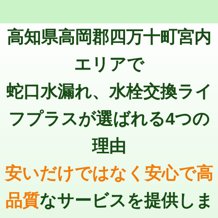
マス交換（深さ50㎝未満）
55,000円
トーラー機使用/3mまで
33,000円
マス交換（深さ50㎝以上）
66,000円
高知県高岡郡四万十町宮内
追加トーラー機使用/3m超え
+3,300円
コンクリート斫り（厚さ10㎝まで）
27,500円
カメラ調査
33,000円
エリアで
コンクリート斫り（厚さ10㎝超え）
38,500円
桝清掃
8,800円
蛇口水漏れ、水栓交換ライ
モルタル補修（厚さ10㎝まで）
27,500円
止水・漏水調査・防水処理・清掃・修
11,000円
理・調整・分解・加工など（軽作業）
モルタル補修（厚さ10㎝超え）
38,500円
フプラスが選ばれる4つの
止水・漏水調査・防水処理・清掃・修
22,000円
追加人工
16,500円
理・調整・分解・加工など（中作業）
理由
廃棄・処分
現場見積
止水・漏水調査・防水処理・清掃・修
33,000円
理・調整・分解・加工など（重作業）
安いだけではなく安心で高
その他部品の脱着
8,800円～
品質
なサービスを提供しま
交換・取付（タンク）
22,000円+材料費