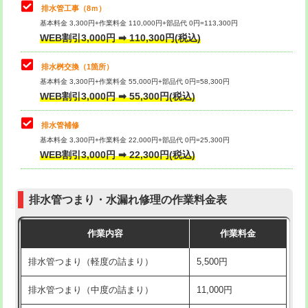
排水管工事（8ｍ）
その他部品の脱着
8,800円～
マス交換（深さ50㎝未満）
55,000円
基本料金 3,300円+作業料金 110,000円+部品代 0円=113,300円
WEB割引3,000円 ➡ 110,300円(税込)
交換・取付（タンク）
22,000円+材料費
マス交換（深さ50㎝以上）
66,000円
交換・取付(単水栓（壁付・デッキ
13,200円+材料費
コンクリート斫り（厚さ10㎝まで）
27,500円
排水桝交換（1箇所）
式）)
基本料金 3,300円+作業料金 55,000円+部品代 0円=58,300円
コンクリート斫り（厚さ10㎝超え）
38,500円
WEB割引3,000円 ➡ 55,300円(税込)
交換・取付(混合水栓（壁付・デッキ
16,500円+材料費
式・ワンホール）)
モルタル補修（厚さ10㎝まで）
27,500円
排水管補修
基本料金 3,300円+作業料金 22,000円+部品代 0円=25,300円
交換・取付(排水栓・排水トラップ
22,000円+材料費
モルタル補修（厚さ10㎝超え）
38,500円
WEB割引3,000円 ➡ 22,300円(税込)
（P/S/ポップアップ））
台所シンク・作業台設置
現場見積
交換・取付（その他部品）
11,000円+材料費
排水管つまり・水漏れ修理の作業料金表
追加人工
16,500円
持込商品取付（単水栓）
13,200円
作業内容
作業料金
廃棄・処分
現場見積
持込商品取付（混合水栓）
16,500円
排水管つまり（軽度の詰まり）
5,500円
※給水管工事は20mmまでの価格です。
持込商品取付（浄水器・分岐水栓）
16,500円
排水管つまり（中度の詰まり）
11,000円
給水管工事※（ホール加工)
16,500円