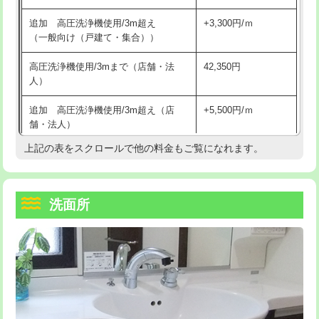
持込商品取付（単水栓）
13,200円
マス交換（深さ50㎝未満）
55,000円
追加 高圧洗浄機使用/3m超え
+3,300円/ｍ
持込商品取付（混合水栓）
16,500円
マス交換（深さ50㎝以上）
66,000円
（一般向け（戸建て・集合））
持込商品取付（浄水器・分岐水栓）
16,500円
コンクリート斫り（厚さ10㎝まで）
27,500円
高圧洗浄機使用/3mまで（店舗・法
42,350円
人）
給水管工事※（ホール加工)
16,500円
コンクリート斫り（厚さ10㎝超え）
38,500円
追加 高圧洗浄機使用/3m超え（店
+5,500円/ｍ
給水管工事※（バンド止め)
3,300円
モルタル補修（厚さ10㎝まで）
27,500円
舗・法人）
給水管工事※（支持金具設置)
5,500円
モルタル補修（厚さ10㎝超え）
38,500円
上記の表をスクロールで他の料金もご覧になれます。
高度高圧洗浄換
現地調査
給水管工事※（保温材使用（バンド止
5,500円
洗面台設置
38,500円
トーラー作業
16,500円
め込み）)
洗面所
追加人工
16,500円
トーラー機使用/3mまで
33,000円
給水管工事※（土の掘削・埋め戻し作
11,000円
業)
廃棄・処分
現場見積
追加トーラー機使用/3m超え
+3,300円
給水管工事※（塩ビ管（VP・HI）使
33,000円
※給水管工事は20mmまでの価格です。
カメラ調査
33,000円
用/3ｍまで)
桝清掃
8,800円
給水管工事※（塩ビ管（VP・HI）使
+8,800円