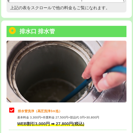
給水管工事※（塩ビ管（VP・HI）使
33,000円
上記の表をスクロールで他の料金もご覧になれます。
高度高圧洗浄換
現地調査
用/3ｍまで)
トーラー作業
16,500円
給水管工事※（塩ビ管（VP・HI）使
+8,800円
用（追加）/3ｍ超え)
排水口 排水管
トーラー機使用/3mまで
33,000円
給水管工事※（ライニング鋼管・銅
44,000円
追加トーラー機使用/3m超え
+3,300円
管・ポリ管・HT管使用/3ｍまで)
カメラ調査
33,000円
給水管工事※（ライニング鋼管・銅
+8,800円
管・ポリ管・HT管使用/3ｍ超え)
桝清掃
8,800円
排水管工事（土の掘削・埋め戻し作
11,000円~
止水・漏水調査・防水処理・清掃・修
11,000円
業）
理・調整・分解・加工など（軽作業）
排水管工事（排水管工事/3ｍまで）
55,000円
止水・漏水調査・防水処理・清掃・修
22,000円
理・調整・分解・加工など（中作業）
排水管工事（追加 排水管工事/3ｍ超
+11,000円
排水管洗浄（高圧洗浄3ｍ迄）
え）
基本料金 3,300円+作業料金 27,500円+部品代 0円=30,800円
止水・漏水調査・防水処理・清掃・修
33,000円
WEB割引3,000円 ➡ 27,800円(税込)
理・調整・分解・加工など（重作業）
マス交換（土の掘削・埋め戻し作業）
11,000円~