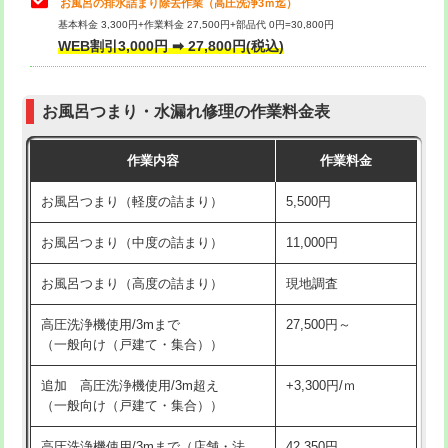
お風呂の排水詰まり除去作業（高圧洗浄3ｍ迄）
基本料金 3,300円+作業料金 27,500円+部品代 0円=30,800円
交換・取付（タンク）
22,000円+材料費
WEB割引3,000円 ➡ 27,800円(税込)
交換・取付（便器）
22,000円+材料費
お風呂つまり・水漏れ修理の作業料金表
交換・取付（普通便座）
11,000円+材料費
作業内容
作業料金
交換・取付（温水洗浄便座）
16,500円+材料費
お風呂つまり（軽度の詰まり）
5,500円
交換・取付(単水栓（壁付・デッキ
13,200円+材料費
式）)
お風呂つまり（中度の詰まり）
11,000円
交換・取付(混合水栓（壁付・デッキ
16,500円+材料費
お風呂つまり（高度の詰まり）
現地調査
式・ワンホール）)
高圧洗浄機使用/3mまで
27,500円～
交換・取付(排水栓・排水トラップ
22,000円+材料費
（一般向け（戸建て・集合））
（P/S/ポップアップ））
追加 高圧洗浄機使用/3m超え
+3,300円/ｍ
交換・取付（その他部品）
11,000円+材料費
（一般向け（戸建て・集合））
持込商品取付（単水栓）
13,200円
高圧洗浄機使用/3mまで（店舗・法
42,350円