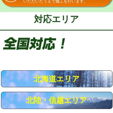
いただいたうえで施工を行います。
給水管工事※（保温材使用（バンド止
5,500円
め込み）)
対応エリア
給水管工事※（土の掘削・埋め戻し作
11,000円
業)
給水管工事※（塩ビ管（VP・HI）使
33,000円
用/3ｍまで)
給水管工事※（塩ビ管（VP・HI）使
+8,800円
用（追加）/3ｍ超え)
給水管工事※（ライニング鋼管・銅
44,000円
管・ポリ管・HT管使用/3ｍまで)
北海道エリア
給水管工事※（ライニング鋼管・銅
+8,800円
管・ポリ管・HT管使用/3ｍ超え)
北陸・信越エリア
マス交換（土の掘削・埋め戻し作業）
11,000円~
マス交換（深さ50㎝未満）
55,000円