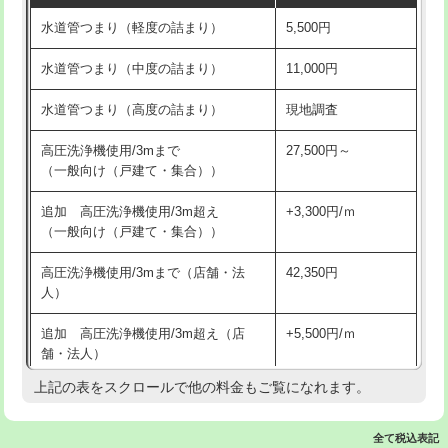
水道管つまり（軽度の詰まり）
5,500円
交換・取付(排水栓・排水トラップ
22,000円+材料費
洗面台設置
38,500円
（P/S/ポップアップ））
水道管つまり（中度の詰まり）
11,000円
化粧台設置
22,000円
交換・取付（その他部品）
11,000円+材料費
水道管つまり（高度の詰まり）
現地調査
追加人工
16,500円
持込商品取付（単水栓）
13,200円
高圧洗浄機使用/3mまで
27,500円～
廃棄・処分
現場見積
（一般向け（戸建て・集合））
持込商品取付（混合水栓）
16,500円
※給水管工事は20mmまでの価格です。
追加 高圧洗浄機使用/3m超え
+3,300円/ｍ
持込商品取付（浄水器・分岐水栓）
16,500円
（一般向け（戸建て・集合））
排水管工事（土の掘削・埋め戻し作
11,000円~
高圧洗浄機使用/3mまで（店舗・法
42,350円
業）
人）
排水管工事（排水管工事/3ｍまで）
55,000円
追加 高圧洗浄機使用/3m超え（店
+5,500円/ｍ
舗・法人）
排水管工事（追加 排水管工事/3ｍ超
+11,000円
え）
上記の表をスクロールで他の料金もご覧になれます。
高度高圧洗浄換
現地調査
マス交換（土の掘削・埋め戻し作業）
11,000円~
トーラー作業
16,500円
全て税込表記