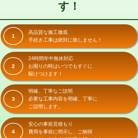
す！
交換・取付(単水栓（壁付・デッキ
13,200円+材料費
式）)
交換・取付(混合水栓（壁付・デッキ
16,500円+材料費
式・ワンホール）)
高品質な施工徹底
1
手続き工事は絶対に致しません！
交換・取付(排水栓・排水トラップ
22,000円+材料費
（P/S/ポップアップ））
24時間年中無休対応
交換・取付（その他部品）
11,000円+材料費
2
お困りの時はいつでもすぐに
持込商品取付（単水栓）
13,200円
駆けつけます！
持込商品取付（混合水栓）
16,500円
明確、丁寧なご説明
持込商品取付（浄水器・分岐水栓）
16,500円
3
必要な工事内容を明確、丁寧に
ご説明します。
給水管工事※（ホール加工)
16,500円
給水管工事※（バンド止め)
3,300円
安心の事前見積もり
4
費用を事前に明示し、ご納得
給水管工事※（支持金具設置)
5,500円