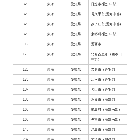
326
東海
愛知県
日進市(愛知中部)
326
東海
愛知県
長久手市(愛知中部)
326
東海
愛知県
みよし市(愛知中部)
326
東海
愛知県
東郷町(愛知中部)
112
東海
愛知県
愛西市
179
東海
愛知県
北名古屋市（西春日
井郡）
120
東海
愛知県
岩倉市（丹羽郡）
170
東海
愛知県
江南市（丹羽郡）
137
東海
愛知県
犬山市（丹羽郡）
130
東海
愛知県
あま市（海部郡）
168
東海
愛知県
飛島村（海部南部）
168
東海
愛知県
弥富市（海部南部）
148
東海
愛知県
津島市（海部郡）
209
東海
愛知県
常滑市（知多郡）