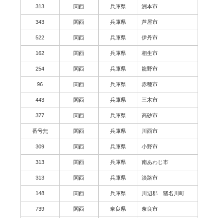
313
関西
兵庫県
洲本市
343
関西
兵庫県
芦屋市
522
関西
兵庫県
伊丹市
162
関西
兵庫県
相生市
254
関西
兵庫県
龍野市
96
関西
兵庫県
赤穂市
443
関西
兵庫県
三木市
377
関西
兵庫県
高砂市
番号無
関西
兵庫県
川西市
309
関西
兵庫県
小野市
313
関西
兵庫県
南あわじ市
313
関西
兵庫県
淡路市
148
関西
兵庫県
川辺郡 猪名川町
739
関西
奈良県
奈良市