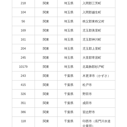
218
関東
埼玉県
入間郡三芳町
104
関東
埼玉県
入間郡越生町
56
関東
埼玉県
秩父郡東秩父村
169
関東
埼玉県
児玉郡美里町
161
関東
埼玉県
児玉郡神川町
204
関東
埼玉県
児玉郡上里町
245
関東
埼玉県
大里郡寄居町
10179
関東
埼玉県
北葛飾郡杉戸町
243
関東
千葉県
木更津市（かずさ）
415
関東
千葉県
松戸市
326
関東
千葉県
野田市
351
関東
千葉県
成田市
386
関東
千葉県
習志野市
118
関東
千葉県
印西市（長門川水道
企業団）