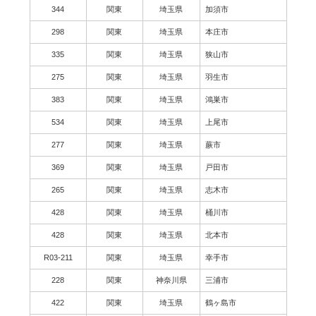
344
関東
埼玉県
加須市
298
関東
埼玉県
本庄市
335
関東
埼玉県
狭山市
275
関東
埼玉県
羽生市
383
関東
埼玉県
鴻巣市
534
関東
埼玉県
上尾市
277
関東
埼玉県
蕨市
369
関東
埼玉県
戸田市
265
関東
埼玉県
志木市
428
関東
埼玉県
桶川市
428
関東
埼玉県
北本市
R03-211
関東
埼玉県
幸手市
228
関東
神奈川県
三浦市
422
関東
埼玉県
鶴ヶ島市