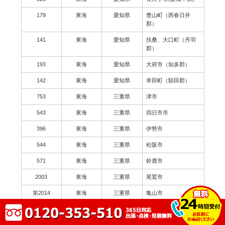
179
東海
愛知県
豊山町（西春日井
郡）
141
東海
愛知県
扶桑、大口町（丹羽
郡）
193
東海
愛知県
大府市（知多郡）
142
東海
愛知県
幸田町（額田郡）
753
東海
三重県
津市
543
東海
三重県
四日市市
396
東海
三重県
伊勢市
544
東海
三重県
松阪市
571
東海
三重県
鈴鹿市
2003
東海
三重県
尾鷲市
第2014
東海
三重県
亀山市
179
東海
三重県
鳥羽市
62
東海
三重県
熊野市