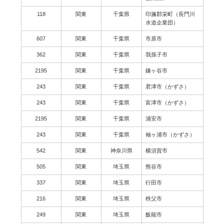
118
関東
千葉県
印旛郡栄町（長門川
水道企業団）
607
関東
千葉県
市原市
362
関東
千葉県
我孫子市
2195
関東
千葉県
鎌ヶ谷市
243
関東
千葉県
君津市（かずさ）
243
関東
千葉県
富津市（かずさ）
2195
関東
千葉県
浦安市
243
関東
千葉県
袖ヶ浦市（かずさ）
542
関東
神奈川県
横須賀市
505
関東
埼玉県
熊谷市
337
関東
埼玉県
行田市
216
関東
埼玉県
秩父市
249
関東
埼玉県
飯能市