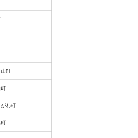
市
呂山町
山町
きがわ町
島町