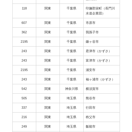
118
関東
千葉県
印旛郡栄町（長門川
水道企業団）
607
関東
千葉県
市原市
362
関東
千葉県
我孫子市
2195
関東
千葉県
鎌ヶ谷市
243
関東
千葉県
君津市（かずさ）
243
関東
千葉県
富津市（かずさ）
2195
関東
千葉県
浦安市
243
関東
千葉県
袖ヶ浦市（かずさ）
542
関東
神奈川県
横須賀市
505
関東
埼玉県
熊谷市
337
関東
埼玉県
行田市
216
関東
埼玉県
秩父市
249
関東
埼玉県
飯能市