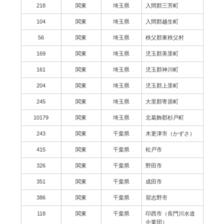
218
関東
埼玉県
入間郡三芳町
104
関東
埼玉県
入間郡越生町
56
関東
埼玉県
秩父郡東秩父村
169
関東
埼玉県
児玉郡美里町
161
関東
埼玉県
児玉郡神川町
204
関東
埼玉県
児玉郡上里町
245
関東
埼玉県
大里郡寄居町
10179
関東
埼玉県
北葛飾郡杉戸町
243
関東
千葉県
木更津市（かずさ）
415
関東
千葉県
松戸市
326
関東
千葉県
野田市
351
関東
千葉県
成田市
386
関東
千葉県
習志野市
118
関東
千葉県
印西市（長門川水道
企業団）