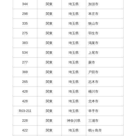
344
関東
埼玉県
加須市
298
関東
埼玉県
本庄市
335
関東
埼玉県
狭山市
275
関東
埼玉県
羽生市
383
関東
埼玉県
鴻巣市
534
関東
埼玉県
上尾市
277
関東
埼玉県
蕨市
369
関東
埼玉県
戸田市
265
関東
埼玉県
志木市
428
関東
埼玉県
桶川市
428
関東
埼玉県
北本市
R03-211
関東
埼玉県
幸手市
228
関東
神奈川県
三浦市
422
関東
埼玉県
鶴ヶ島市