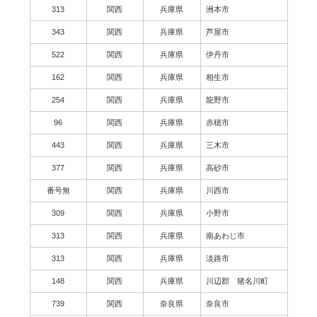
313
関西
兵庫県
洲本市
343
関西
兵庫県
芦屋市
522
関西
兵庫県
伊丹市
162
関西
兵庫県
相生市
254
関西
兵庫県
龍野市
96
関西
兵庫県
赤穂市
443
関西
兵庫県
三木市
377
関西
兵庫県
高砂市
番号無
関西
兵庫県
川西市
309
関西
兵庫県
小野市
313
関西
兵庫県
南あわじ市
313
関西
兵庫県
淡路市
148
関西
兵庫県
川辺郡 猪名川町
739
関西
奈良県
奈良市