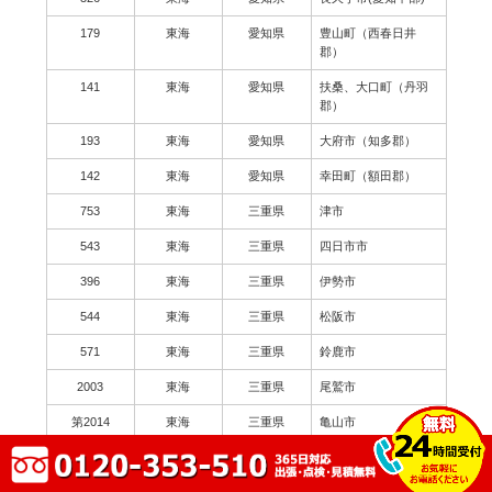
179
東海
愛知県
豊山町（西春日井
郡）
141
東海
愛知県
扶桑、大口町（丹羽
郡）
193
東海
愛知県
大府市（知多郡）
142
東海
愛知県
幸田町（額田郡）
753
東海
三重県
津市
543
東海
三重県
四日市市
396
東海
三重県
伊勢市
544
東海
三重県
松阪市
571
東海
三重県
鈴鹿市
2003
東海
三重県
尾鷲市
第2014
東海
三重県
亀山市
179
東海
三重県
鳥羽市
62
東海
三重県
熊野市