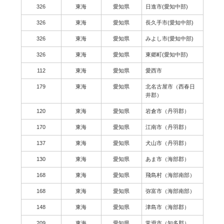
326
東海
愛知県
日進市(愛知中部)
326
東海
愛知県
長久手市(愛知中部)
326
東海
愛知県
みよし市(愛知中部)
326
東海
愛知県
東郷町(愛知中部)
112
東海
愛知県
愛西市
179
東海
愛知県
北名古屋市（西春日
井郡）
120
東海
愛知県
岩倉市（丹羽郡）
170
東海
愛知県
江南市（丹羽郡）
137
東海
愛知県
犬山市（丹羽郡）
130
東海
愛知県
あま市（海部郡）
168
東海
愛知県
飛島村（海部南部）
168
東海
愛知県
弥富市（海部南部）
148
東海
愛知県
津島市（海部郡）
209
東海
愛知県
常滑市（知多郡）