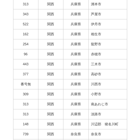
313
関西
兵庫県
洲本市
343
関西
兵庫県
芦屋市
522
関西
兵庫県
伊丹市
162
関西
兵庫県
相生市
254
関西
兵庫県
龍野市
96
関西
兵庫県
赤穂市
443
関西
兵庫県
三木市
377
関西
兵庫県
高砂市
番号無
関西
兵庫県
川西市
309
関西
兵庫県
小野市
313
関西
兵庫県
南あわじ市
313
関西
兵庫県
淡路市
148
関西
兵庫県
川辺郡 猪名川町
739
関西
奈良県
奈良市