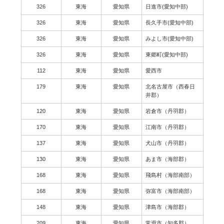
326
東海
愛知県
日進市(愛知中部)
326
東海
愛知県
長久手市(愛知中部)
326
東海
愛知県
みよし市(愛知中部)
326
東海
愛知県
東郷町(愛知中部)
112
東海
愛知県
愛西市
179
東海
愛知県
北名古屋市（西春日
井郡）
120
東海
愛知県
岩倉市（丹羽郡）
170
東海
愛知県
江南市（丹羽郡）
137
東海
愛知県
犬山市（丹羽郡）
130
東海
愛知県
あま市（海部郡）
168
東海
愛知県
飛島村（海部南部）
168
東海
愛知県
弥富市（海部南部）
148
東海
愛知県
津島市（海部郡）
209
東海
愛知県
常滑市（知多郡）