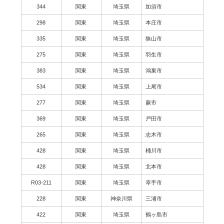
344
関東
埼玉県
加須市
298
関東
埼玉県
本庄市
335
関東
埼玉県
狭山市
275
関東
埼玉県
羽生市
383
関東
埼玉県
鴻巣市
534
関東
埼玉県
上尾市
277
関東
埼玉県
蕨市
369
関東
埼玉県
戸田市
265
関東
埼玉県
志木市
428
関東
埼玉県
桶川市
428
関東
埼玉県
北本市
R03-211
関東
埼玉県
幸手市
228
関東
神奈川県
三浦市
422
関東
埼玉県
鶴ヶ島市