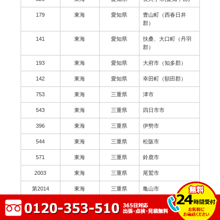
179
東海
愛知県
豊山町（西春日井
郡）
141
東海
愛知県
扶桑、大口町（丹羽
郡）
193
東海
愛知県
大府市（知多郡）
142
東海
愛知県
幸田町（額田郡）
753
東海
三重県
津市
543
東海
三重県
四日市市
396
東海
三重県
伊勢市
544
東海
三重県
松阪市
571
東海
三重県
鈴鹿市
2003
東海
三重県
尾鷲市
第2014
東海
三重県
亀山市
179
東海
三重県
鳥羽市
62
東海
三重県
熊野市