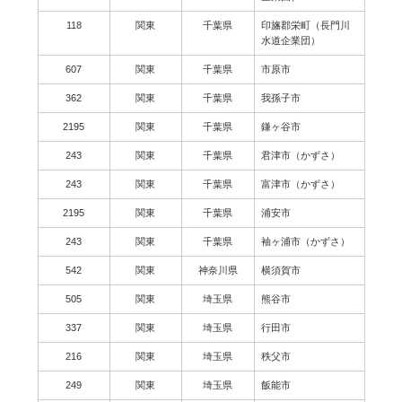
118
関東
千葉県
印旛郡栄町（長門川
水道企業団）
607
関東
千葉県
市原市
362
関東
千葉県
我孫子市
2195
関東
千葉県
鎌ヶ谷市
243
関東
千葉県
君津市（かずさ）
243
関東
千葉県
富津市（かずさ）
2195
関東
千葉県
浦安市
243
関東
千葉県
袖ヶ浦市（かずさ）
542
関東
神奈川県
横須賀市
505
関東
埼玉県
熊谷市
337
関東
埼玉県
行田市
216
関東
埼玉県
秩父市
249
関東
埼玉県
飯能市