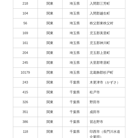
218
関東
埼玉県
入間郡三芳町
104
関東
埼玉県
入間郡越生町
56
関東
埼玉県
秩父郡東秩父村
169
関東
埼玉県
児玉郡美里町
161
関東
埼玉県
児玉郡神川町
204
関東
埼玉県
児玉郡上里町
245
関東
埼玉県
大里郡寄居町
10179
関東
埼玉県
北葛飾郡杉戸町
243
関東
千葉県
木更津市（かずさ）
415
関東
千葉県
松戸市
326
関東
千葉県
野田市
351
関東
千葉県
成田市
386
関東
千葉県
習志野市
118
関東
千葉県
印西市（長門川水道
企業団）