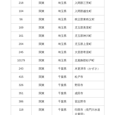
218
関東
埼玉県
入間郡三芳町
104
関東
埼玉県
入間郡越生町
56
関東
埼玉県
秩父郡東秩父村
169
関東
埼玉県
児玉郡美里町
161
関東
埼玉県
児玉郡神川町
204
関東
埼玉県
児玉郡上里町
245
関東
埼玉県
大里郡寄居町
10179
関東
埼玉県
北葛飾郡杉戸町
243
関東
千葉県
木更津市（かずさ）
415
関東
千葉県
松戸市
326
関東
千葉県
野田市
351
関東
千葉県
成田市
386
関東
千葉県
習志野市
118
関東
千葉県
印西市（長門川水道
企業団）