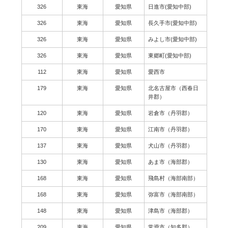
326
東海
愛知県
日進市(愛知中部)
326
東海
愛知県
長久手市(愛知中部)
326
東海
愛知県
みよし市(愛知中部)
326
東海
愛知県
東郷町(愛知中部)
112
東海
愛知県
愛西市
179
東海
愛知県
北名古屋市（西春日
井郡）
120
東海
愛知県
岩倉市（丹羽郡）
170
東海
愛知県
江南市（丹羽郡）
137
東海
愛知県
犬山市（丹羽郡）
130
東海
愛知県
あま市（海部郡）
168
東海
愛知県
飛島村（海部南部）
168
東海
愛知県
弥富市（海部南部）
148
東海
愛知県
津島市（海部郡）
209
東海
愛知県
常滑市（知多郡）