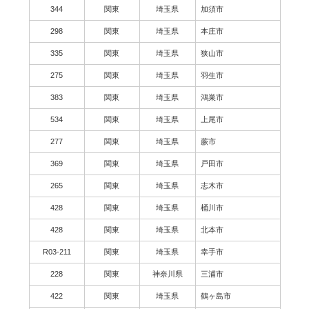
344
関東
埼玉県
加須市
298
関東
埼玉県
本庄市
335
関東
埼玉県
狭山市
275
関東
埼玉県
羽生市
383
関東
埼玉県
鴻巣市
534
関東
埼玉県
上尾市
277
関東
埼玉県
蕨市
369
関東
埼玉県
戸田市
265
関東
埼玉県
志木市
428
関東
埼玉県
桶川市
428
関東
埼玉県
北本市
R03-211
関東
埼玉県
幸手市
228
関東
神奈川県
三浦市
422
関東
埼玉県
鶴ヶ島市