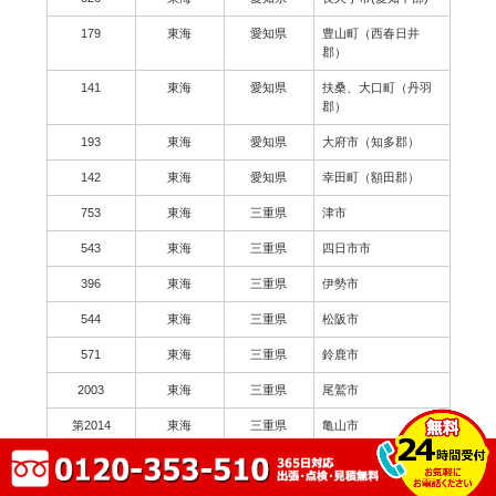
179
東海
愛知県
豊山町（西春日井
郡）
141
東海
愛知県
扶桑、大口町（丹羽
郡）
193
東海
愛知県
大府市（知多郡）
142
東海
愛知県
幸田町（額田郡）
753
東海
三重県
津市
543
東海
三重県
四日市市
396
東海
三重県
伊勢市
544
東海
三重県
松阪市
571
東海
三重県
鈴鹿市
2003
東海
三重県
尾鷲市
第2014
東海
三重県
亀山市
179
東海
三重県
鳥羽市
62
東海
三重県
熊野市