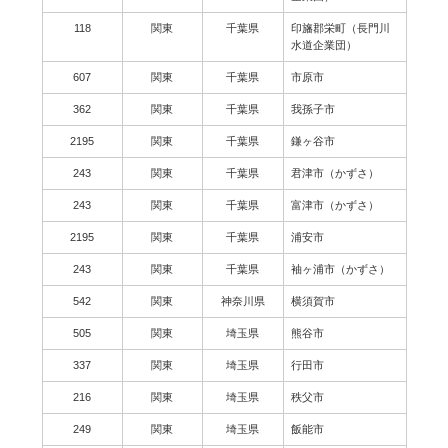
118
関東
千葉県
印旛郡栄町（長門川
水道企業団）
607
関東
千葉県
市原市
362
関東
千葉県
我孫子市
2195
関東
千葉県
鎌ヶ谷市
243
関東
千葉県
君津市（かずさ）
243
関東
千葉県
富津市（かずさ）
2195
関東
千葉県
浦安市
243
関東
千葉県
袖ヶ浦市（かずさ）
542
関東
神奈川県
横須賀市
505
関東
埼玉県
熊谷市
337
関東
埼玉県
行田市
216
関東
埼玉県
秩父市
249
関東
埼玉県
飯能市