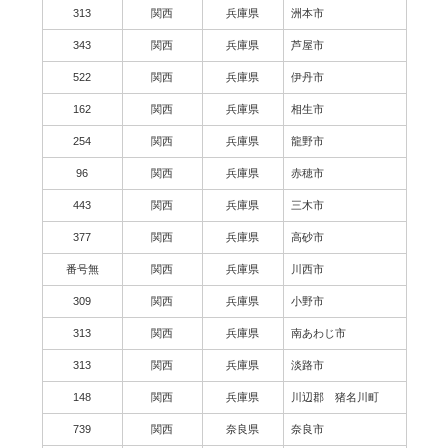
313
関西
兵庫県
洲本市
343
関西
兵庫県
芦屋市
522
関西
兵庫県
伊丹市
162
関西
兵庫県
相生市
254
関西
兵庫県
龍野市
96
関西
兵庫県
赤穂市
443
関西
兵庫県
三木市
377
関西
兵庫県
高砂市
番号無
関西
兵庫県
川西市
309
関西
兵庫県
小野市
313
関西
兵庫県
南あわじ市
313
関西
兵庫県
淡路市
148
関西
兵庫県
川辺郡 猪名川町
739
関西
奈良県
奈良市