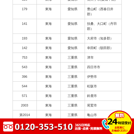
179
東海
愛知県
豊山町（西春日井
郡）
141
東海
愛知県
扶桑、大口町（丹羽
郡）
193
東海
愛知県
大府市（知多郡）
142
東海
愛知県
幸田町（額田郡）
753
東海
三重県
津市
543
東海
三重県
四日市市
396
東海
三重県
伊勢市
544
東海
三重県
松阪市
571
東海
三重県
鈴鹿市
2003
東海
三重県
尾鷲市
第2014
東海
三重県
亀山市
179
東海
三重県
鳥羽市
62
東海
三重県
熊野市