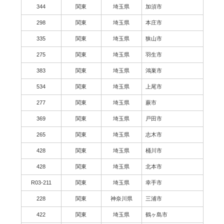
344
関東
埼玉県
加須市
298
関東
埼玉県
本庄市
335
関東
埼玉県
狭山市
275
関東
埼玉県
羽生市
383
関東
埼玉県
鴻巣市
534
関東
埼玉県
上尾市
277
関東
埼玉県
蕨市
369
関東
埼玉県
戸田市
265
関東
埼玉県
志木市
428
関東
埼玉県
桶川市
428
関東
埼玉県
北本市
R03-211
関東
埼玉県
幸手市
228
関東
神奈川県
三浦市
422
関東
埼玉県
鶴ヶ島市