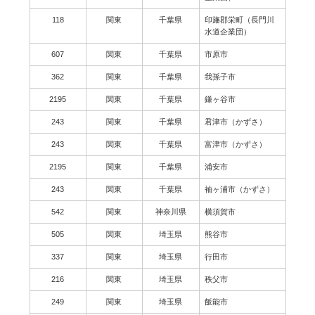
118
関東
千葉県
印旛郡栄町（長門川
水道企業団）
607
関東
千葉県
市原市
362
関東
千葉県
我孫子市
2195
関東
千葉県
鎌ヶ谷市
243
関東
千葉県
君津市（かずさ）
243
関東
千葉県
富津市（かずさ）
2195
関東
千葉県
浦安市
243
関東
千葉県
袖ヶ浦市（かずさ）
542
関東
神奈川県
横須賀市
505
関東
埼玉県
熊谷市
337
関東
埼玉県
行田市
216
関東
埼玉県
秩父市
249
関東
埼玉県
飯能市