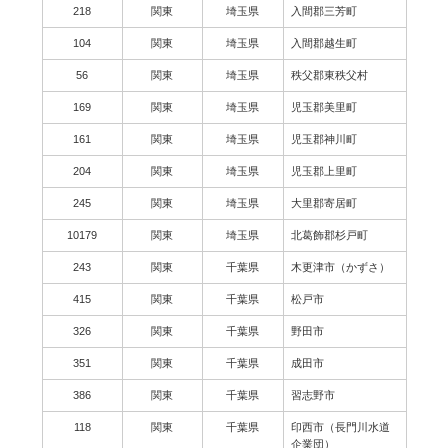
218
関東
埼玉県
入間郡三芳町
104
関東
埼玉県
入間郡越生町
56
関東
埼玉県
秩父郡東秩父村
169
関東
埼玉県
児玉郡美里町
161
関東
埼玉県
児玉郡神川町
204
関東
埼玉県
児玉郡上里町
245
関東
埼玉県
大里郡寄居町
10179
関東
埼玉県
北葛飾郡杉戸町
243
関東
千葉県
木更津市（かずさ）
415
関東
千葉県
松戸市
326
関東
千葉県
野田市
351
関東
千葉県
成田市
386
関東
千葉県
習志野市
118
関東
千葉県
印西市（長門川水道
企業団）