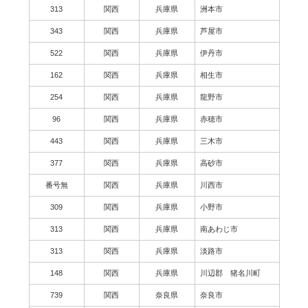
313
関西
兵庫県
洲本市
343
関西
兵庫県
芦屋市
522
関西
兵庫県
伊丹市
162
関西
兵庫県
相生市
254
関西
兵庫県
龍野市
96
関西
兵庫県
赤穂市
443
関西
兵庫県
三木市
377
関西
兵庫県
高砂市
番号無
関西
兵庫県
川西市
309
関西
兵庫県
小野市
313
関西
兵庫県
南あわじ市
313
関西
兵庫県
淡路市
148
関西
兵庫県
川辺郡 猪名川町
739
関西
奈良県
奈良市