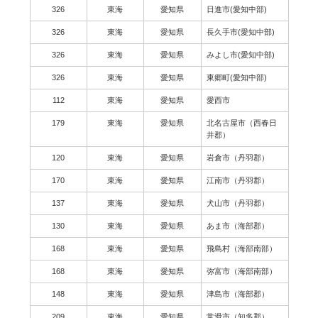
326
東海
愛知県
日進市(愛知中部)
326
東海
愛知県
長久手市(愛知中部)
326
東海
愛知県
みよし市(愛知中部)
326
東海
愛知県
東郷町(愛知中部)
112
東海
愛知県
愛西市
179
東海
愛知県
北名古屋市（西春日
井郡）
120
東海
愛知県
岩倉市（丹羽郡）
170
東海
愛知県
江南市（丹羽郡）
137
東海
愛知県
犬山市（丹羽郡）
130
東海
愛知県
あま市（海部郡）
168
東海
愛知県
飛島村（海部南部）
168
東海
愛知県
弥富市（海部南部）
148
東海
愛知県
津島市（海部郡）
209
東海
愛知県
常滑市（知多郡）