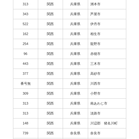
313
関西
兵庫県
洲本市
343
関西
兵庫県
芦屋市
522
関西
兵庫県
伊丹市
162
関西
兵庫県
相生市
254
関西
兵庫県
龍野市
96
関西
兵庫県
赤穂市
443
関西
兵庫県
三木市
377
関西
兵庫県
高砂市
番号無
関西
兵庫県
川西市
309
関西
兵庫県
小野市
313
関西
兵庫県
南あわじ市
313
関西
兵庫県
淡路市
148
関西
兵庫県
川辺郡 猪名川町
739
関西
奈良県
奈良市