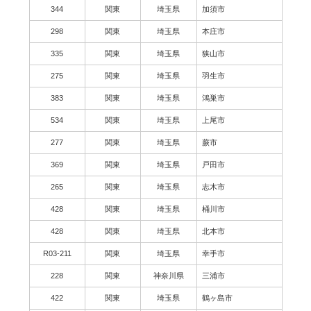
344
関東
埼玉県
加須市
298
関東
埼玉県
本庄市
335
関東
埼玉県
狭山市
275
関東
埼玉県
羽生市
383
関東
埼玉県
鴻巣市
534
関東
埼玉県
上尾市
277
関東
埼玉県
蕨市
369
関東
埼玉県
戸田市
265
関東
埼玉県
志木市
428
関東
埼玉県
桶川市
428
関東
埼玉県
北本市
R03-211
関東
埼玉県
幸手市
228
関東
神奈川県
三浦市
422
関東
埼玉県
鶴ヶ島市