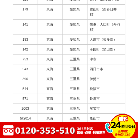
179
東海
愛知県
豊山町（西春日井
郡）
141
東海
愛知県
扶桑、大口町（丹羽
郡）
193
東海
愛知県
大府市（知多郡）
142
東海
愛知県
幸田町（額田郡）
753
東海
三重県
津市
543
東海
三重県
四日市市
396
東海
三重県
伊勢市
544
東海
三重県
松阪市
571
東海
三重県
鈴鹿市
2003
東海
三重県
尾鷲市
第2014
東海
三重県
亀山市
179
東海
三重県
鳥羽市
62
東海
三重県
熊野市