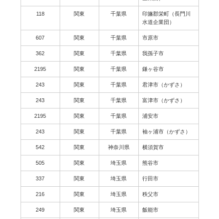
118
関東
千葉県
印旛郡栄町（長門川
水道企業団）
607
関東
千葉県
市原市
362
関東
千葉県
我孫子市
2195
関東
千葉県
鎌ヶ谷市
243
関東
千葉県
君津市（かずさ）
243
関東
千葉県
富津市（かずさ）
2195
関東
千葉県
浦安市
243
関東
千葉県
袖ヶ浦市（かずさ）
542
関東
神奈川県
横須賀市
505
関東
埼玉県
熊谷市
337
関東
埼玉県
行田市
216
関東
埼玉県
秩父市
249
関東
埼玉県
飯能市