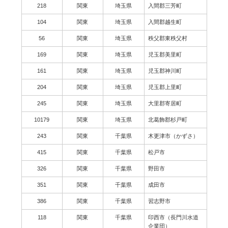
218
関東
埼玉県
入間郡三芳町
104
関東
埼玉県
入間郡越生町
56
関東
埼玉県
秩父郡東秩父村
169
関東
埼玉県
児玉郡美里町
161
関東
埼玉県
児玉郡神川町
204
関東
埼玉県
児玉郡上里町
245
関東
埼玉県
大里郡寄居町
10179
関東
埼玉県
北葛飾郡杉戸町
243
関東
千葉県
木更津市（かずさ）
415
関東
千葉県
松戸市
326
関東
千葉県
野田市
351
関東
千葉県
成田市
386
関東
千葉県
習志野市
118
関東
千葉県
印西市（長門川水道
企業団）