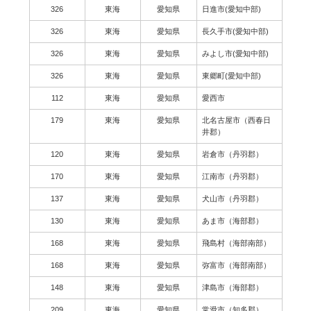
326
東海
愛知県
日進市(愛知中部)
326
東海
愛知県
長久手市(愛知中部)
326
東海
愛知県
みよし市(愛知中部)
326
東海
愛知県
東郷町(愛知中部)
112
東海
愛知県
愛西市
179
東海
愛知県
北名古屋市（西春日
井郡）
120
東海
愛知県
岩倉市（丹羽郡）
170
東海
愛知県
江南市（丹羽郡）
137
東海
愛知県
犬山市（丹羽郡）
130
東海
愛知県
あま市（海部郡）
168
東海
愛知県
飛島村（海部南部）
168
東海
愛知県
弥富市（海部南部）
148
東海
愛知県
津島市（海部郡）
209
東海
愛知県
常滑市（知多郡）