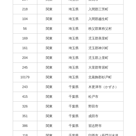
218
関東
埼玉県
入間郡三芳町
104
関東
埼玉県
入間郡越生町
56
関東
埼玉県
秩父郡東秩父村
169
関東
埼玉県
児玉郡美里町
161
関東
埼玉県
児玉郡神川町
204
関東
埼玉県
児玉郡上里町
245
関東
埼玉県
大里郡寄居町
10179
関東
埼玉県
北葛飾郡杉戸町
243
関東
千葉県
木更津市（かずさ）
415
関東
千葉県
松戸市
326
関東
千葉県
野田市
351
関東
千葉県
成田市
386
関東
千葉県
習志野市
118
関東
千葉県
印西市（長門川水道