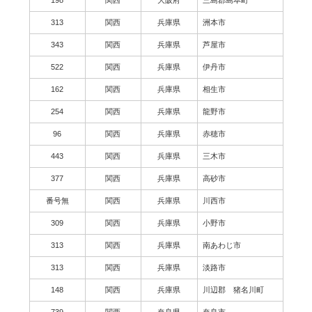
313
関西
兵庫県
洲本市
343
関西
兵庫県
芦屋市
522
関西
兵庫県
伊丹市
162
関西
兵庫県
相生市
254
関西
兵庫県
龍野市
96
関西
兵庫県
赤穂市
443
関西
兵庫県
三木市
377
関西
兵庫県
高砂市
番号無
関西
兵庫県
川西市
309
関西
兵庫県
小野市
313
関西
兵庫県
南あわじ市
313
関西
兵庫県
淡路市
148
関西
兵庫県
川辺郡 猪名川町
739
関西
奈良県
奈良市