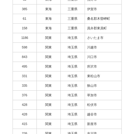
385
東海
三重県
伊賀市
61
東海
三重県
桑名郡木曽岬町
158
東海
三重県
員弁郡東員町
1186
関東
埼玉県
さいたま市
598
関東
埼玉県
川越市
843
関東
埼玉県
川口市
495
関東
埼玉県
所沢市
331
関東
埼玉県
東松山市
335
関東
埼玉県
狭山市
376
関東
埼玉県
草加市
428
関東
埼玉県
松伏市
428
関東
埼玉県
越谷市
415
関東
埼玉県
新座市
226
関東
埼玉県
吉川市