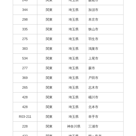
344
関東
埼玉県
加須市
298
関東
埼玉県
本庄市
335
関東
埼玉県
狭山市
275
関東
埼玉県
羽生市
383
関東
埼玉県
鴻巣市
534
関東
埼玉県
上尾市
277
関東
埼玉県
蕨市
369
関東
埼玉県
戸田市
265
関東
埼玉県
志木市
428
関東
埼玉県
桶川市
428
関東
埼玉県
北本市
R03-211
関東
埼玉県
幸手市
228
関東
神奈川県
三浦市
422
関東
埼玉県
鶴ヶ島市