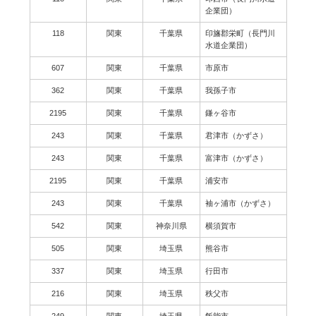
企業団）
118
関東
千葉県
印旛郡栄町（長門川
水道企業団）
607
関東
千葉県
市原市
362
関東
千葉県
我孫子市
2195
関東
千葉県
鎌ヶ谷市
243
関東
千葉県
君津市（かずさ）
243
関東
千葉県
富津市（かずさ）
2195
関東
千葉県
浦安市
243
関東
千葉県
袖ヶ浦市（かずさ）
542
関東
神奈川県
横須賀市
505
関東
埼玉県
熊谷市
337
関東
埼玉県
行田市
216
関東
埼玉県
秩父市
249
関東
埼玉県
飯能市