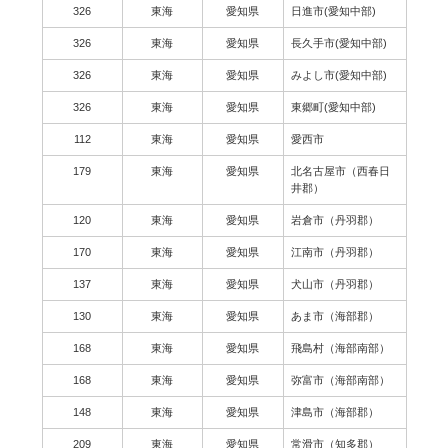
326
東海
愛知県
日進市(愛知中部)
326
東海
愛知県
長久手市(愛知中部)
326
東海
愛知県
みよし市(愛知中部)
326
東海
愛知県
東郷町(愛知中部)
112
東海
愛知県
愛西市
179
東海
愛知県
北名古屋市（西春日
井郡）
120
東海
愛知県
岩倉市（丹羽郡）
170
東海
愛知県
江南市（丹羽郡）
137
東海
愛知県
犬山市（丹羽郡）
130
東海
愛知県
あま市（海部郡）
168
東海
愛知県
飛島村（海部南部）
168
東海
愛知県
弥富市（海部南部）
148
東海
愛知県
津島市（海部郡）
209
東海
愛知県
常滑市（知多郡）