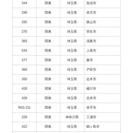
344
関東
埼玉県
加須市
298
関東
埼玉県
本庄市
335
関東
埼玉県
狭山市
275
関東
埼玉県
羽生市
383
関東
埼玉県
鴻巣市
534
関東
埼玉県
上尾市
277
関東
埼玉県
蕨市
369
関東
埼玉県
戸田市
265
関東
埼玉県
志木市
428
関東
埼玉県
桶川市
428
関東
埼玉県
北本市
R03-211
関東
埼玉県
幸手市
228
関東
神奈川県
三浦市
422
関東
埼玉県
鶴ヶ島市