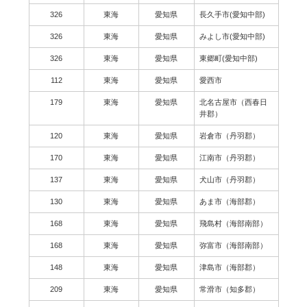
326
東海
愛知県
長久手市(愛知中部)
326
東海
愛知県
みよし市(愛知中部)
326
東海
愛知県
東郷町(愛知中部)
112
東海
愛知県
愛西市
179
東海
愛知県
北名古屋市（西春日
井郡）
120
東海
愛知県
岩倉市（丹羽郡）
170
東海
愛知県
江南市（丹羽郡）
137
東海
愛知県
犬山市（丹羽郡）
130
東海
愛知県
あま市（海部郡）
168
東海
愛知県
飛島村（海部南部）
168
東海
愛知県
弥富市（海部南部）
148
東海
愛知県
津島市（海部郡）
209
東海
愛知県
常滑市（知多郡）