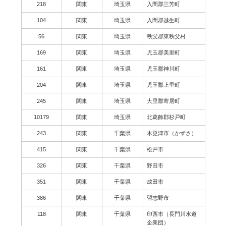
218
関東
埼玉県
入間郡三芳町
104
関東
埼玉県
入間郡越生町
56
関東
埼玉県
秩父郡東秩父村
169
関東
埼玉県
児玉郡美里町
161
関東
埼玉県
児玉郡神川町
204
関東
埼玉県
児玉郡上里町
245
関東
埼玉県
大里郡寄居町
10179
関東
埼玉県
北葛飾郡杉戸町
243
関東
千葉県
木更津市（かずさ）
415
関東
千葉県
松戸市
326
関東
千葉県
野田市
351
関東
千葉県
成田市
386
関東
千葉県
習志野市
118
関東
千葉県
印西市（長門川水道
企業団）