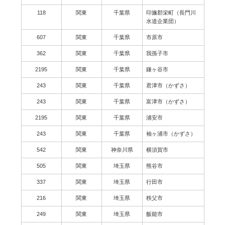
118
関東
千葉県
印旛郡栄町（長門川
水道企業団）
607
関東
千葉県
市原市
362
関東
千葉県
我孫子市
2195
関東
千葉県
鎌ヶ谷市
243
関東
千葉県
君津市（かずさ）
243
関東
千葉県
富津市（かずさ）
2195
関東
千葉県
浦安市
243
関東
千葉県
袖ヶ浦市（かずさ）
542
関東
神奈川県
横須賀市
505
関東
埼玉県
熊谷市
337
関東
埼玉県
行田市
216
関東
埼玉県
秩父市
249
関東
埼玉県
飯能市