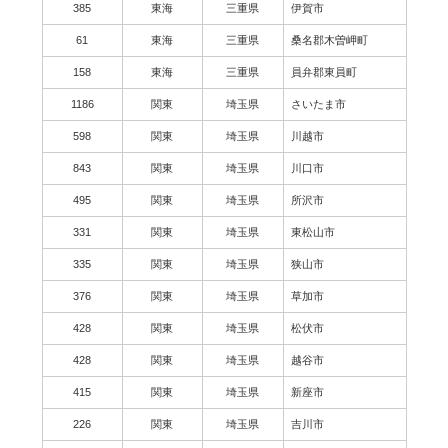
385
東海
三重県
伊賀市
61
東海
三重県
桑名郡木曽岬町
158
東海
三重県
員弁郡東員町
1186
関東
埼玉県
さいたま市
598
関東
埼玉県
川越市
843
関東
埼玉県
川口市
495
関東
埼玉県
所沢市
331
関東
埼玉県
東松山市
335
関東
埼玉県
狭山市
376
関東
埼玉県
草加市
428
関東
埼玉県
松伏市
428
関東
埼玉県
越谷市
415
関東
埼玉県
新座市
226
関東
埼玉県
吉川市