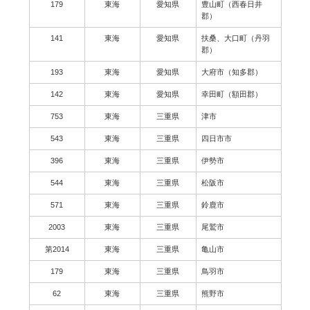
179
東海
愛知県
豊山町（西春日井
郡）
141
東海
愛知県
扶桑、大口町（丹羽
郡）
193
東海
愛知県
大府市（知多郡）
142
東海
愛知県
幸田町（額田郡）
753
東海
三重県
津市
543
東海
三重県
四日市市
396
東海
三重県
伊勢市
544
東海
三重県
松阪市
571
東海
三重県
鈴鹿市
2003
東海
三重県
尾鷲市
第2014
東海
三重県
亀山市
179
東海
三重県
鳥羽市
62
東海
三重県
熊野市