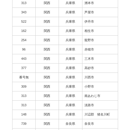
313
関西
兵庫県
洲本市
343
関西
兵庫県
芦屋市
522
関西
兵庫県
伊丹市
162
関西
兵庫県
相生市
254
関西
兵庫県
龍野市
96
関西
兵庫県
赤穂市
443
関西
兵庫県
三木市
377
関西
兵庫県
高砂市
番号無
関西
兵庫県
川西市
309
関西
兵庫県
小野市
313
関西
兵庫県
南あわじ市
313
関西
兵庫県
淡路市
148
関西
兵庫県
川辺郡 猪名川町
739
関西
奈良県
奈良市